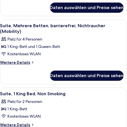
für
anzeigen
Daten auswählen und Preise sehen
Zimmer,
Mehrere
Betten,
Alle
Ein Hotelzimmer mit zwei Betten, eine
8
Nichtraucher
Suite, Mehrere Betten, barrierefrei, Nichtraucher
Fotos
(Mobility)
für
Platz für 4 Personen
Suite,
1 King-Bett und 1 Queen-Bett
Mehrere
Kostenloses WLAN
Betten,
barrierefrei,
Weitere
Weitere Details
Details
Nichtraucher
für
(Mobility)
Daten auswählen und Preise sehen
Suite,
anzeigen
Mehrere
Betten,
Alle
Ein Hotelzimmer mit einem großen Bet
8
barrierefrei,
Suite, 1 King Bed, Non Smoking
Fotos
Nichtraucher
Platz für 2 Personen
(Mobility)
für
1 King-Bett
Suite,
1
Kostenloses WLAN
King
Weitere
Weitere Details