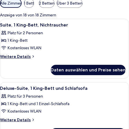
Verfügbare
Alle Zimmer
1 Bett
2 Betten
Über 3 Betten
Filter
für
Anzeige von 18 von 18 Zimmern
Zimmer
Alle
Ein Hotelzimmer mit Bett, Schreibtisc
9
Suite, 1 King-Bett, Nichtraucher
Fotos
Platz für 2 Personen
für
1 King-Bett
Suite,
1 King-
Kostenloses WLAN
Bett,
Weitere
Weitere Details
Nichtraucher
Details
für
anzeigen
Daten auswählen und Preise sehen
Suite,
1 King-
Bett,
Alle
Ein Hotelzimmer mit Bett, Schreibtisc
11
Nichtraucher
Deluxe-Suite, 1 King-Bett und Schlafsofa
Fotos
Platz für 3 Personen
für
1 King-Bett und 1 Einzel-Schlafsofa
Deluxe-
Suite,
Kostenloses WLAN
1 King-
Weitere
Weitere Details
Bett
Details