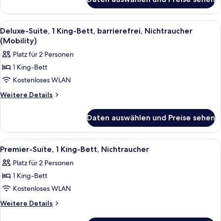
Zimmer,
2 Queen-
Betten,
Alle
Ein Hotelzimmer mit Bett, Schreibtisc
11
Nichtraucher
Deluxe-Suite, 1 King-Bett, barrierefrei, Nichtraucher
Fotos
(Mobility)
für
Platz für 2 Personen
Deluxe-
1 King-Bett
Suite,
Kostenloses WLAN
1 King-
Bett,
Weitere
Weitere Details
Details
barrierefrei,
für
Nichtraucher
Daten auswählen und Preise sehen
Deluxe-
(Mobility)
Suite,
anzeigen
1 King-
Alle
Ein Hotelzimmer mit Bett, Schreibtisc
8
Bett,
Premier-Suite, 1 King-Bett, Nichtraucher
Fotos
barrierefrei,
Platz für 2 Personen
Nichtraucher
für
(Mobility)
1 King-Bett
Premier-
Suite,
Kostenloses WLAN
1 King-
Weitere
Weitere Details
Bett,
Details
für