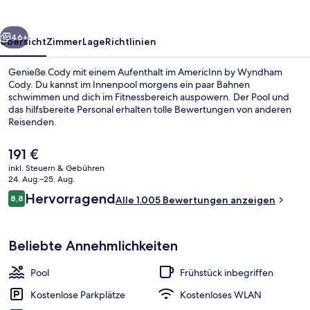
rück
Weiter
46+
Übersicht
Zimmer
Lage
Richtlinien
Genieße Cody mit einem Aufenthalt im AmericInn by Wyndham
Cody. Du kannst im Innenpool morgens ein paar Bahnen
schwimmen und dich im Fitnessbereich auspowern. Der Pool und
das hilfsbereite Personal erhalten tolle Bewertungen von anderen
Reisenden.
Der
191 €
aktuelle
inkl. Steuern & Gebühren
Preis
24. Aug.–25. Aug.
Rezeption
beträgt
Bewertungen
Hervorragend
8,8
Alle 1.005 Bewertungen anzeigen
191 €.
8,8 von 10.
Beliebte Annehmlichkeiten
Pool
Frühstück inbegriffen
Kostenlose Parkplätze
Kostenloses WLAN