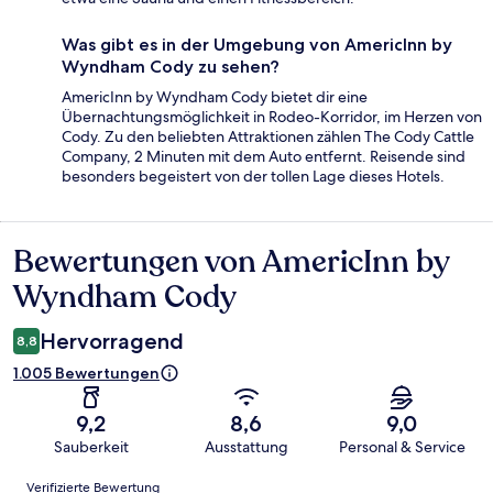
Was gibt es in der Umgebung von AmericInn by
Wyndham Cody zu sehen?
AmericInn by Wyndham Cody bietet dir eine
Übernachtungsmöglichkeit in Rodeo-Korridor, im Herzen von
Cody. Zu den beliebten Attraktionen zählen The Cody Cattle
Company, 2 Minuten mit dem Auto entfernt. Reisende sind
besonders begeistert von der tollen Lage dieses Hotels.
Bewertungen von AmericInn by
Bewertungen
Wyndham Cody
Hervorragend
8,8
1.005 Bewertungen
9,2
8,6
9,0
Sauberkeit
Ausstattung
Personal & Service
Bewertungen
Verifizierte Bewertung