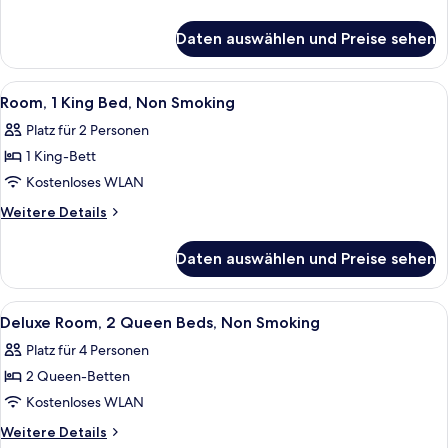
Bed,
Details
für
Non
Daten auswählen und Preise sehen
Suite,
Smoking
1
anzeigen
King
Alle
Ein Hotelzimmer mit einem großen Bet
6
Bed,
Room, 1 King Bed, Non Smoking
Fotos
Non
Platz für 2 Personen
Smoking
für
1 King-Bett
Room,
1
Kostenloses WLAN
King
Weitere
Weitere Details
Bed,
Details
für
Non
Daten auswählen und Preise sehen
Room,
Smoking
1
anzeigen
King
Alle
Ein Hotelzimmer mit zwei Betten, eine
6
Bed,
Deluxe Room, 2 Queen Beds, Non Smoking
Fotos
Non
Platz für 4 Personen
Smoking
für
2 Queen-Betten
Deluxe
Room,
Kostenloses WLAN
2
Weitere
Weitere Details