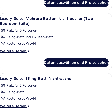
Nichtraucher
Daten auswählen und Preise sehen
Premier-
anzeigen
Suite,
1 King-
Alle
Ein Hotelzimmer mit Bett, Schreibtisc
8
Bett,
Luxury-Suite, Mehrere Betten, Nichtraucher (Two-
Fotos
Nichtraucher
Bedroom Suite)
für
Platz für 5 Personen
Luxury-
1 King-Bett und 1 Queen-Bett
Suite,
Kostenloses WLAN
Mehrere
Betten,
Weitere
Weitere Details
Details
Nichtraucher
für
(Two-
Daten auswählen und Preise sehen
Luxury-
Bedroom
Suite,
Suite)
Mehrere
Alle
Ein Hotelzimmer mit Bett, Schreibtisc
13
Betten,
anzeigen
Luxury-Suite, 1 King-Bett, Nichtraucher
Fotos
Nichtraucher
Platz für 2 Personen
(Two-
für
Bedroom
1 King-Bett
Luxury-
Suite)
Suite,
Kostenloses WLAN
1 King-
Weitere
Weitere Details
Bett,
Details