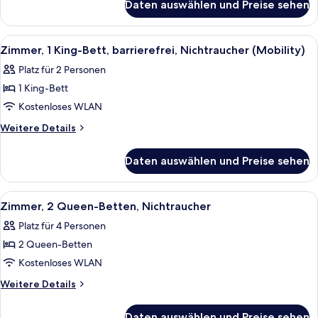
Nichtraucher
Daten auswählen und Preise sehen
Deluxe-
anzeigen
Zimmer,
2 Queen-
Alle
Ein Hotelzimmer mit Bett, Schreibtisc
7
Betten,
Zimmer, 1 King-Bett, barrierefrei, Nichtraucher (Mobility)
Fotos
Nichtraucher
Platz für 2 Personen
für
1 King-Bett
Zimmer,
1 King-
Kostenloses WLAN
Bett,
Weitere
Weitere Details
barrierefrei,
Details
für
Nichtraucher
Daten auswählen und Preise sehen
Zimmer,
(Mobility)
1 King-
anzeigen
Bett,
Alle
Ein Hotelzimmer mit zwei Betten, eine
9
barrierefrei,
Zimmer, 2 Queen-Betten, Nichtraucher
Fotos
Nichtraucher
Platz für 4 Personen
(Mobility)
für
2 Queen-Betten
Zimmer,
2 Queen-
Kostenloses WLAN
Betten,
Weitere
Weitere Details
Nichtraucher
Details
für
anzeigen
Daten auswählen und Preise sehen