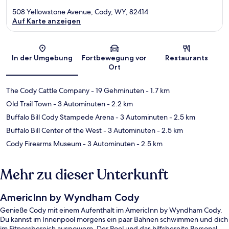
508 Yellowstone Avenue, Cody, WY, 82414
Auf Karte anzeigen
Karte
In der Umgebung
Fortbewegung vor
Restaurants
Ort
The Cody Cattle Company
- 19 Gehminuten
- 1.7 km
Old Trail Town
- 3 Autominuten
- 2.2 km
Buffalo Bill Cody Stampede Arena
- 3 Autominuten
- 2.5 km
Buffalo Bill Center of the West
- 3 Autominuten
- 2.5 km
Cody Firearms Museum
- 3 Autominuten
- 2.5 km
Mehr zu dieser Unterkunft
AmericInn by Wyndham Cody
Genieße Cody mit einem Aufenthalt im AmericInn by Wyndham Cody.
Du kannst im Innenpool morgens ein paar Bahnen schwimmen und dich
im Fitnessbereich auspowern. Der Pool und das hilfsbereite Personal