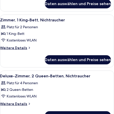
für
und
Daten auswählen und Preise sehen
Deluxe-
Schlafsofa
Suite,
anzeigen
1 King-
Alle
Ein Hotelzimmer mit Bett, Schreibtisc
6
Bett
Zimmer, 1 King-Bett, Nichtraucher
Fotos
und
Platz für 2 Personen
Schlafsofa
für
1 King-Bett
Zimmer,
1 King-
Kostenloses WLAN
Bett,
Weitere
Weitere Details
Nichtraucher
Details
für
anzeigen
Daten auswählen und Preise sehen
Zimmer,
1 King-
Bett,
Alle
Ein Hotelzimmer mit zwei Betten, eine
8
Nichtraucher
Deluxe-Zimmer, 2 Queen-Betten, Nichtraucher
Fotos
Platz für 4 Personen
für
2 Queen-Betten
Deluxe-
Zimmer,
Kostenloses WLAN
2 Queen-
Weitere
Weitere Details
Betten,
Details
für