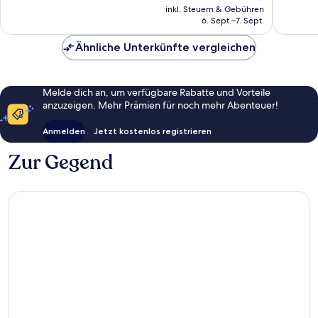
Preis
1.019
1.017
inkl. Steuern & Gebühren
beträgt
6. Sept.–7. Sept.
Bewertungen
Bewert
154 €
Ähnliche Unterkünfte vergleichen
Melde dich an, um verfügbare Rabatte und Vorteile
anzuzeigen. Mehr Prämien für noch mehr Abenteuer!
Anmelden
Jetzt kostenlos registrieren
Zur Gegend