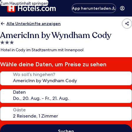
Zum Hauptinhalt springen
App herunterladen
Alle Unterkünfte anzeigen
AmericInn by Wyndham Cody
3.0-
Sterne-
Hotel in Cody im Stadtzentrum mit Innenpool
Unterkunft
Wähle deine Daten, um Preise zu sehen
Wo soll’s hingehen?
Daten
Gäste
Suchen