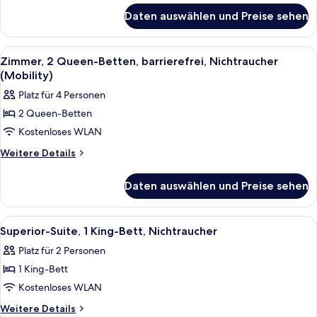
für
Nichtraucher
Daten auswählen und Preise sehen
Luxury-
anzeigen
Suite,
1 King-
Alle
Ein Hotelzimmer mit zwei Betten, eine
8
Bett,
Zimmer, 2 Queen-Betten, barrierefrei, Nichtraucher
Fotos
Nichtraucher
(Mobility)
für
Platz für 4 Personen
Zimmer,
2 Queen-Betten
2 Queen-
Kostenloses WLAN
Betten,
barrierefrei,
Weitere
Weitere Details
Details
Nichtraucher
für
(Mobility)
Daten auswählen und Preise sehen
Zimmer,
anzeigen
2 Queen-
Betten,
Alle
Ein Hotelzimmer mit Bett, Schreibtisc
6
barrierefrei,
Superior-Suite, 1 King-Bett, Nichtraucher
Fotos
Nichtraucher
Platz für 2 Personen
(Mobility)
für
1 King-Bett
Superior-
Suite,
Kostenloses WLAN
1 King-
Weitere
Weitere Details