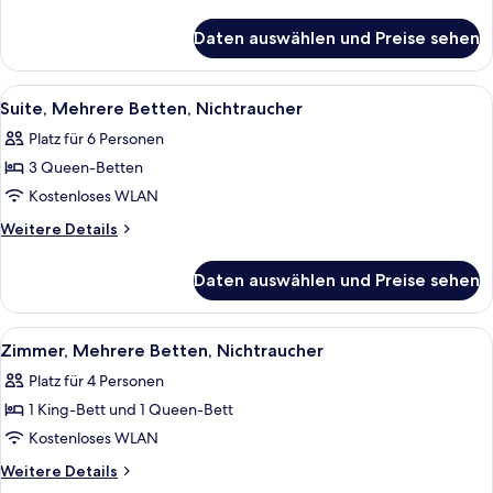
Bett,
Details
für
Nichtraucher
Daten auswählen und Preise sehen
Superior-
anzeigen
Suite,
1 King-
Alle
Ein Hotelzimmer mit drei Betten, eine
7
Bett,
Suite, Mehrere Betten, Nichtraucher
Fotos
Nichtraucher
Platz für 6 Personen
für
3 Queen-Betten
Suite,
Mehrere
Kostenloses WLAN
Betten,
Weitere
Weitere Details
Nichtraucher
Details
für
anzeigen
Daten auswählen und Preise sehen
Suite,
Mehrere
Betten,
Alle
Ein Hotelzimmer mit zwei Betten, eine
7
Nichtraucher
Zimmer, Mehrere Betten, Nichtraucher
Fotos
Platz für 4 Personen
für
1 King-Bett und 1 Queen-Bett
Zimmer,
Mehrere
Kostenloses WLAN
Betten,
Weitere
Weitere Details
Nichtraucher
Details