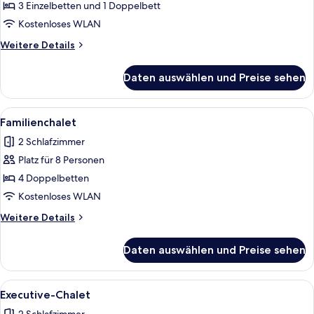
Chalet
3 Einzelbetten und 1 Doppelbett
anzeigen
Kostenloses WLAN
Weitere
Weitere Details
Details
für
Daten auswählen und Preise sehen
Standard-
Chalet
Alle
Ein gemütliches Holzblockhaus-Zimme
6
Familienchalet
Fotos
2 Schlafzimmer
für
Platz für 8 Personen
Familienchalet
anzeigen
4 Doppelbetten
Kostenloses WLAN
Weitere
Weitere Details
Details
für
Daten auswählen und Preise sehen
Familienchalet
Alle
Ein Zimmer in einer Holzhütte mit ei
5
Executive-Chalet
Fotos