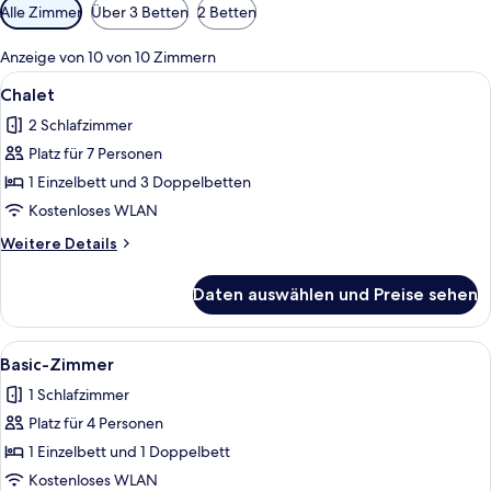
Verfügbare
Alle Zimmer
Über 3 Betten
2 Betten
Filter
für
Anzeige von 10 von 10 Zimmern
Zimmer
Alle
Ein Holzhütten-Zimmer mit zwei Bett
5
Chalet
Fotos
2 Schlafzimmer
für
Platz für 7 Personen
Chalet
anzeigen
1 Einzelbett und 3 Doppelbetten
Kostenloses WLAN
Weitere
Weitere Details
Details
für
Daten auswählen und Preise sehen
Chalet
Alle
Eine Holzhütte mit zwei Betten, jedes
6
Basic-Zimmer
Fotos
1 Schlafzimmer
für
Platz für 4 Personen
Basic-
Zimmer
1 Einzelbett und 1 Doppelbett
anzeigen
Kostenloses WLAN