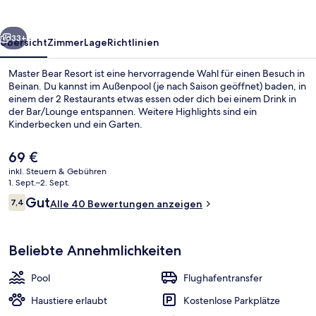
rück
Weiter
33+
Übersicht
Zimmer
Lage
Richtlinien
Master Bear Resort ist eine hervorragende Wahl für einen Besuch in
Beinan. Du kannst im Außenpool (je nach Saison geöffnet) baden, in
einem der 2 Restaurants etwas essen oder dich bei einem Drink in
der Bar/Lounge entspannen. Weitere Highlights sind ein
Kinderbecken und ein Garten.
Der
69 €
aktuelle
inkl. Steuern & Gebühren
Preis
1. Sept.–2. Sept.
Sportbereich
beträgt
Bewertungen
Gut
7,4
Alle 40 Bewertungen anzeigen
69 €.
7,4 von 10.
Beliebte Annehmlichkeiten
Pool
Flughafentransfer
Haustiere erlaubt
Kostenlose Parkplätze