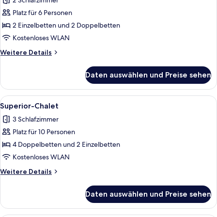
2 Schlafzimmer
für
Platz für 6 Personen
Executive-
Chalet
2 Einzelbetten und 2 Doppelbetten
anzeigen
Kostenloses WLAN
Weitere
Weitere Details
Details
für
Daten auswählen und Preise sehen
Executive-
Chalet
Alle
Ein gemütliches Holzblockhaus-Zimme
4
Superior-Chalet
Fotos
3 Schlafzimmer
für
Platz für 10 Personen
Superior-
Chalet
4 Doppelbetten und 2 Einzelbetten
anzeigen
Kostenloses WLAN
Weitere
Weitere Details
Details
für
Daten auswählen und Preise sehen
Superior-
Chalet