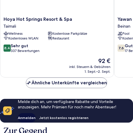
Hoya
Yawan
Hoya Hot Springs Resort & Spa
Yawan 
Hot
Spa
Taimali
Beinan
Springs
Hotel
Wellness
Kostenlose Parkplätze
Pool
Resort
Beinan
Kostenloses WLAN
Restaurant
Koste
&
Spa
8.4
7.6
Sehr gut
Gut
8,4
7,6
Taimali
von
von
337 Bewertungen
17 B
10,
10,
Der
92 €
Sehr
Gut,
Preis
gut,
17
inkl. Steuern & Gebühren
beträgt
1. Sept.–2. Sept.
337
Bewert
92 €
Bewertungen
Ähnliche Unterkünfte vergleichen
Melde dich an, um verfügbare Rabatte und Vorteile
anzuzeigen. Mehr Prämien für noch mehr Abenteuer!
Anmelden
Jetzt kostenlos registrieren
Zur Gegend