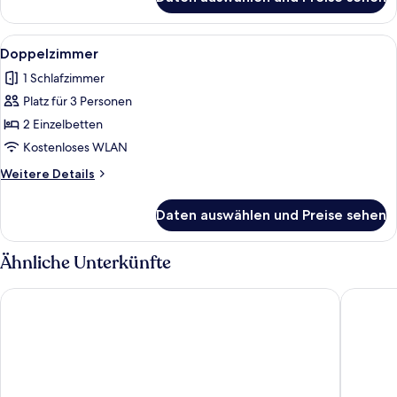
Junior-
Chalet
Alle
Ein Zimmer in einer Holzhütte mit ei
5
Doppelzimmer
Fotos
1 Schlafzimmer
für
Platz für 3 Personen
Doppelzimmer
anzeigen
2 Einzelbetten
Kostenloses WLAN
Weitere
Weitere Details
Details
für
Daten auswählen und Preise sehen
Doppelzimmer
Ähnliche Unterkünfte
Hoya Hot Springs Resort & Spa
Yawan S