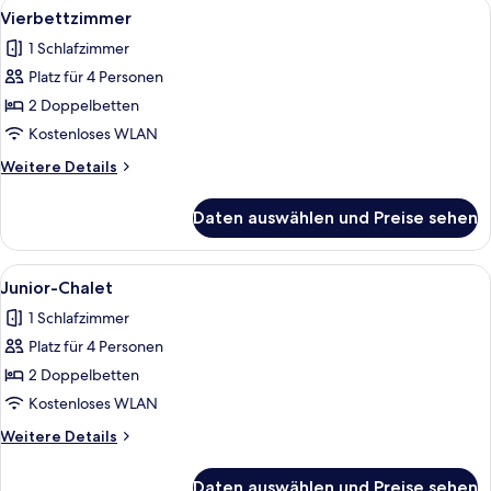
Alle
Ein Holzhütten-Zimmer mit zwei Bett
5
Vierbettzimmer
Fotos
1 Schlafzimmer
für
Platz für 4 Personen
Vierbettzimmer
anzeigen
2 Doppelbetten
Kostenloses WLAN
Weitere
Weitere Details
Details
für
Daten auswählen und Preise sehen
Vierbettzimmer
Alle
Ein Zimmer in einer Holzhütte mit ei
5
Junior-Chalet
Fotos
1 Schlafzimmer
für
Platz für 4 Personen
Junior-
Chalet
2 Doppelbetten
anzeigen
Kostenloses WLAN
Weitere
Weitere Details
Details
für
Daten auswählen und Preise sehen