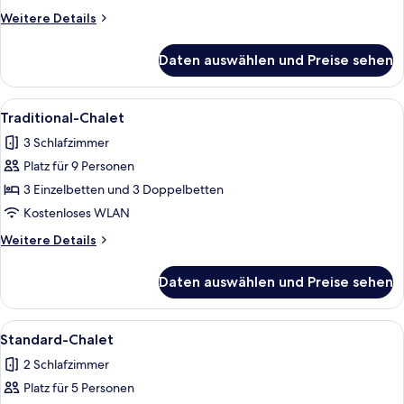
Weitere
Weitere Details
Details
für
Daten auswählen und Preise sehen
Basic-
Zimmer
Alle
Ein Zimmer in einer Holzhütte mit ei
5
Traditional-Chalet
Fotos
3 Schlafzimmer
für
Platz für 9 Personen
Traditional-
Chalet
3 Einzelbetten und 3 Doppelbetten
anzeigen
Kostenloses WLAN
Weitere
Weitere Details
Details
für
Daten auswählen und Preise sehen
Traditional-
Chalet
Alle
Ein Zimmer in einer Holzhütte mit ei
5
Standard-Chalet
Fotos
2 Schlafzimmer
für
Platz für 5 Personen
Standard-