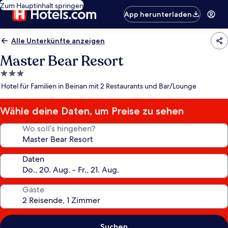
Zum Hauptinhalt springen
App herunterladen
Alle Unterkünfte anzeigen
Master Bear Resort
3.0-
Sterne-
Hotel für Familien in Beinan mit 2 Restaurants und Bar/Lounge
Unterkunft
Wähle deine Daten, um Preise zu sehen
Wo soll’s hingehen?
Daten
Gäste
Suchen