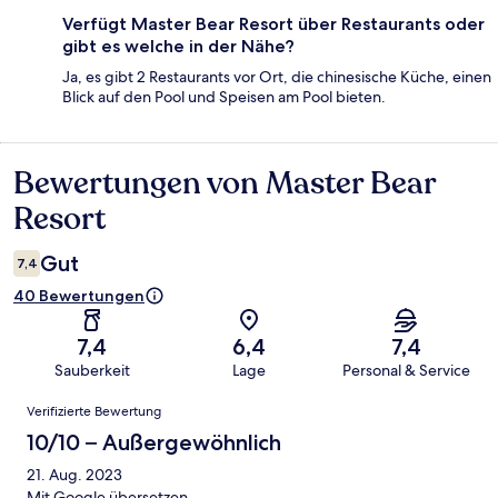
Verfügt Master Bear Resort über Restaurants oder
gibt es welche in der Nähe?
Ja, es gibt 2 Restaurants vor Ort, die chinesische Küche, einen
Blick auf den Pool und Speisen am Pool bieten.
Bewertungen von Master Bear
Bewertungen
Resort
Gut
7,4
40 Bewertungen
7,4
6,4
7,4
Sauberkeit
Lage
Personal & Service
Bewertungen
Verifizierte Bewertung
10/10 – Außergewöhnlich
21. Aug. 2023
Mit Google übersetzen