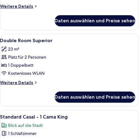
anzeigen
Weitere
Weitere Details
Details
für
Daten auswählen und Preise sehen
Double
Room
Standard
Alle
Zimmersafe, Schreibtisch, Verdunkelun
6
Double Room Superior
Fotos
23 m²
für
Platz für 2 Personen
Double
Room
1 Doppelbett
Superior
Kostenloses WLAN
anzeigen
Weitere
Weitere Details
Details
für
Daten auswählen und Preise sehen
Double
Room
Superior
Alle
Ein Hotelzimmer mit Bett, Nachttisch,
9
Standard Casal - 1 Cama King
Fotos
Blick auf die Stadt
für
1 Schlafzimmer
Standard