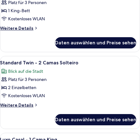
Casal
Platz für 3 Personen
-
1 King-Bett
1
Kostenloses WLAN
Cama
Weitere
Weitere Details
King
Details
anzeigen
für
Daten auswählen und Preise sehen
Standard
Casal
-
Alle
Ein Hotelzimmer mit zwei Betten, ein
9
1
Standard Twin - 2 Camas Solteiro
Fotos
Cama
Blick auf die Stadt
King
für
Platz für 3 Personen
Standard
Twin
2 Einzelbetten
-
Kostenloses WLAN
2
Weitere
Weitere Details
Camas
Details
Solteiro
für
Daten auswählen und Preise sehen
Standard
anzeigen
Twin
-
Alle
Ein Hotelzimmer mit Bett, Schreibtisc
7
2
Luxo Casal - 1 Cama King