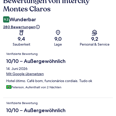
Bewertungen von Intercity
Bewertungen
Montes Claros
Wunderbar
9,2
280 Bewertungen
9,4
9,0
9,2
Sauberkeit
Lage
Personal & Service
Bewertungen
Verifizierte Bewertung
10/10 – Außergewöhnlich
14. Juni 2026
Mit Google übersetzen
Hotel ótimo. Café bom, funcionários cordiais. Tudo ok
Peterson, Aufenthalt von 2 Nächten
Verifizierte Bewertung
10/10 – Außergewöhnlich