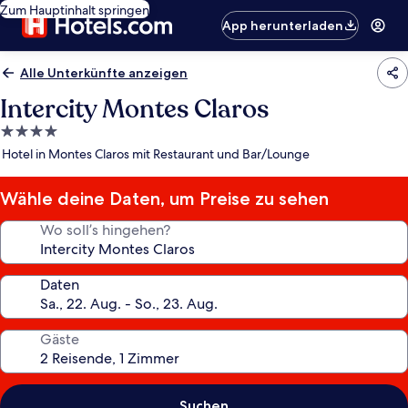
Zum Hauptinhalt springen
App herunterladen
Alle Unterkünfte anzeigen
Intercity Montes Claros
4.0-
Sterne-
Hotel in Montes Claros mit Restaurant und Bar/Lounge
Unterkunft
Wähle deine Daten, um Preise zu sehen
Wo soll’s hingehen?
Daten
Gäste
Suchen