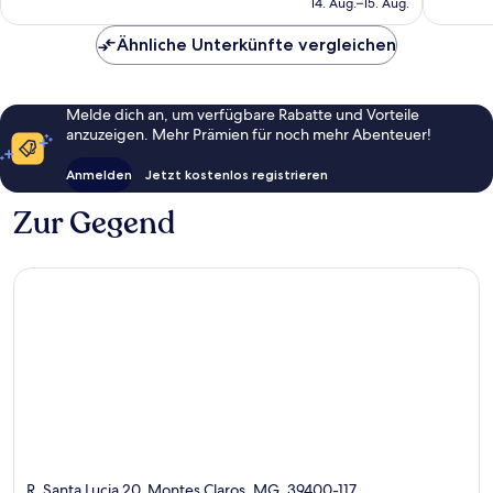
14. Aug.–15. Aug.
Bewertungen
Bewert
70 €
Ähnliche Unterkünfte vergleichen
Melde dich an, um verfügbare Rabatte und Vorteile
anzuzeigen. Mehr Prämien für noch mehr Abenteuer!
Anmelden
Jetzt kostenlos registrieren
Zur Gegend
R. Santa Lucia 20, Montes Claros, MG, 39400-117