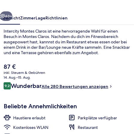
rück
Weiter
40+
Übersicht
Zimmer
Lage
Richtlinien
Intercity Montes Claros ist eine hervorragende Wahl für einen
Besuch in Montes Claros. Nachdem du dich im Fitnessbereich
ausgepowert hast, kannnst du im Restaurant etwas essen oder bei
einem Drink in der Bar/Lounge neue Kräfte sammeln. Eine Snackbar
und eine Terrasse gehören ebenfalls zum Angebot.
Der
87 €
aktuelle
inkl. Steuern & Gebühren
Preis
14. Aug.–15. Aug.
Restaurant
beträgt
Bewertungen
Wunderbar
9,2
Alle 280 Bewertungen anzeigen
87 €.
9,2 von 10.
Beliebte Annehmlichkeiten
Haustiere erlaubt
Parkplätze verfügbar
Kostenloses WLAN
Restaurant