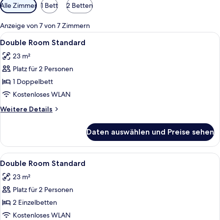
Verfügbare
Alle Zimmer
1 Bett
2 Betten
Filter
für
Anzeige von 7 von 7 Zimmern
Zimmer
Alle
Zimmersafe, Schreibtisch, Verdunkelun
7
Double Room Standard
Fotos
23 m²
für
Platz für 2 Personen
Double
Room
1 Doppelbett
Standard
Kostenloses WLAN
anzeigen
Weitere
Weitere Details
Details
für
Daten auswählen und Preise sehen
Double
Room
Standard
Alle
Zimmersafe, Schreibtisch, Verdunkelun
6
Double Room Standard
Fotos
23 m²
für
Platz für 2 Personen
Double
Room
2 Einzelbetten
Standard
Kostenloses WLAN