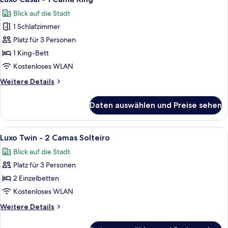
Fotos
Camas
Blick auf die Stadt
Solteiro
für
1 Schlafzimmer
Luxo
Casal
Platz für 3 Personen
-
1 King-Bett
1
Kostenloses WLAN
Cama
Weitere
Weitere Details
King
Details
anzeigen
für
Daten auswählen und Preise sehen
Luxo
Casal
-
Alle
Ein Hotelzimmer mit zwei Betten, eine
7
1
Luxo Twin - 2 Camas Solteiro
Fotos
Cama
Blick auf die Stadt
King
für
Platz für 3 Personen
Luxo
Twin
2 Einzelbetten
-
Kostenloses WLAN
2
Weitere
Weitere Details
Camas
Details
Solteiro
für