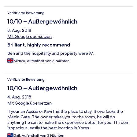
The Menin Gate is floodlight at night, so a little light does filter
past the sides of the blinds so be aware if you want to have a
Verifizierte Bewertung
completely dark bedroom-but what a view! Visiting coaches
park opposite but only for a few hours each evening prior to the
10/10 – Außergewöhnlich
Last Post, and they are gone straight afterwards. The house is
8. Aug. 2018
stuffed with artifacts and pictures relating to the Great War and
the Menin Gate, so you have your own little museum! A 10
Mit Google übersetzen
minute walk through the Menin Gate gets you to the centre of
Brilliant, highly recommend
Ypres with shops, bars and restaurants. We really liked Ypres,
with quality shopping and a very relaxed atmosphere.
Ben and the hospitality and property were A*.
Obviously, in terms of sightseeing and visiting areas relating to
Miriam, Aufenthalt von 3 Nächten
the Great War, you are close to many things. Short term parking
outside the house is possible, with free parking 5 minutes up
the road, a short walk away. I would highly recommend Menin
Verifizierte Bewertung
Gate House, and indeed plan on taking my elderly father to stay
there next year for a long weekend.
10/10 – Außergewöhnlich
4. Aug. 2018
Mit Google übersetzen
If your an Aussie or Kiwi this the place to stay. It overlooks the
Menin Gate. The owner takes you to the room, he will do
anything he can to make the experience better for you. Th room
is spacious, easily the best location in Ypres
Gail, Aufenthalt von 3 Nächten