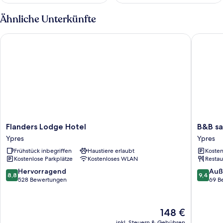
Ähnliche Unterkünfte
Flanders Lodge Hotel
B&B saB
Flanders
B&B
Flanders Lodge Hotel
B&B sa
Lodge
saBBajo
Ypres
Ypres
Hotel
Ypres
Frühstück inbegriffen
Haustiere erlaubt
Kosten
Ypres
Kostenlose Parkplätze
Kostenloses WLAN
Restau
8.8
9.4
Hervorragend
Auß
8,8
9,4
von
von
528 Bewertungen
69 B
10,
10,
Hervorragend,
Außerge
528
69
Der
148 €
Bewertungen
Bewert
Preis
inkl. Steuern & Gebühren