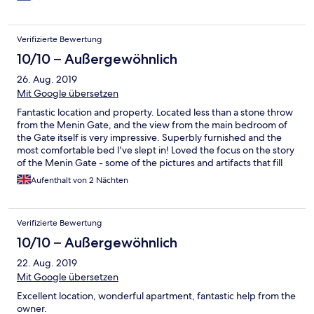
Verifizierte Bewertung
10/10 – Außergewöhnlich
26. Aug. 2019
Mit Google übersetzen
Fantastic location and property. Located less than a stone throw
from the Menin Gate, and the view from the main bedroom of
the Gate itself is very impressive. Superbly furnished and the
most comfortable bed I've slept in! Loved the focus on the story
of the Menin Gate - some of the pictures and artifacts that fill
the house are fantastic, and really add to the ambience and
Aufenthalt von 2 Nächten
history of the area. The host was extremely welcoming and
knowledgeable - and attending the evening ceremony with him
was an unexpected pleasure and honour. Really enjoyed our
Verifizierte Bewertung
stay. The town itself is lovely, the town square packed full of
good shops and excellent restaurants (I'd most certainly
10/10 – Außergewöhnlich
recommend the Captain Cook restaurant) . If you are looking for
22. Aug. 2019
a base to visit the WW1 sites and museums, I'd certainly
recommend Menin Gate House - the whole visit was first class
Mit Google übersetzen
from start to finish.
Excellent location, wonderful apartment, fantastic help from the
owner.