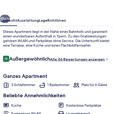
rück
Weiter
27+
Übersicht
Ausstattung
Lage
Richtlinien
Dieses Apartment liegt in der Nähe eines Bahnhofs und garantiert
einen wunderbaren Aufenthalt in Ypern. Zu den Gratisleistungen
gehören WLAN und Parkplätze ohne Service. Die Unterkunft bietet
eine Terrasse, eine Küche und einen Flachbildfernseher.
Bewertungen
Außergewöhnlich
10
Alle 46 Bewertungen anzeigen
10 von 10.
Ferienhaus, 3 Schlafzimmer | Wohnbere
Ganzes Apartment
3 Schlafzimmer
1 Badezimmer
Platz für 6 Gäste
Beliebte Annehmlichkeiten
Küche
Kostenlose Parkplätze
Kostenloses WLAN
Loungebereich