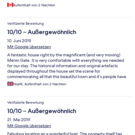
Aufenthalt von 2 Nächten
Verifizierte Bewertung
10/10 – Außergewöhnlich
10. Juni 2019
Mit Google übersetzen
A fantastic house right by the magnificent (and very moving)
Menin Gate. It is very comfortable with everything we needed
for our stay. The historical information and original artefacts
displayed throughout the house set the scene for
commemorating all that this beautiful town and it’s people have
endured. Ben, the host, was fantastic, informative and couldn’t
NiallK, Aufenthalt von 2 Nächten
do enough for us - thank you once again Ben as you helped
make our stay very special indeed. The Last Post ceremony is a
very emotional experience, they will not be forgotten.
Verifizierte Bewertung
10/10 – Außergewöhnlich
21. Mai 2019
Mit Google übersetzen
Fabulous location an a wonderful host. The property itself has