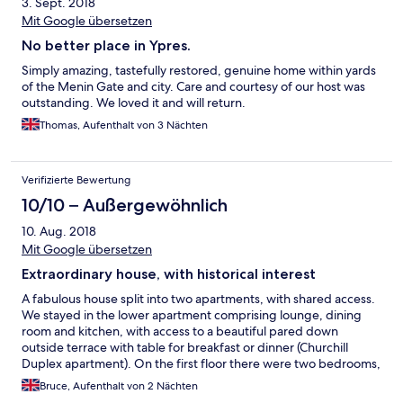
3. Sept. 2018
Mit Google übersetzen
No better place in Ypres.
Simply amazing, tastefully restored, genuine home within yards
of the Menin Gate and city. Care and courtesy of our host was
outstanding. We loved it and will return.
Thomas, Aufenthalt von 3 Nächten
Verifizierte Bewertung
10/10 – Außergewöhnlich
10. Aug. 2018
Mit Google übersetzen
Extraordinary house, with historical interest
A fabulous house split into two apartments, with shared access.
We stayed in the lower apartment comprising lounge, dining
room and kitchen, with access to a beautiful pared down
outside terrace with table for breakfast or dinner (Churchill
Duplex apartment). On the first floor there were two bedrooms,
with the master bedroom at the front having an ensuite
Bruce, Aufenthalt von 2 Nächten
bathroom. Fantastic views across to the Menin Gate opposite.