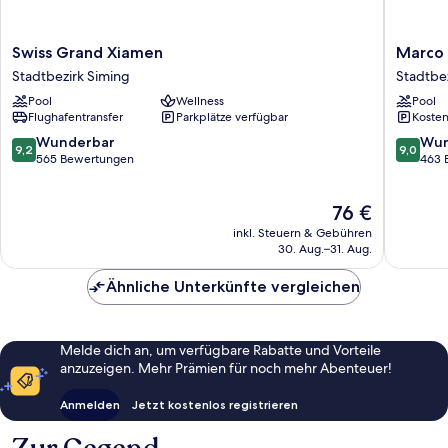
Swiss
Marco
Swiss Grand Xiamen
Marco 
Grand
Polo
Stadtbezirk Siming
Stadtbe
Xiamen
Xiamen
Pool
Wellness
Pool
Stadtbezirk
Stadtbez
Flughafentransfer
Parkplätze verfügbar
Kosten
Siming
Siming
9.2
9.0
Wunderbar
Wun
9,2
9,0
von
von
565 Bewertungen
463 
10,
10,
Wunderbar,
Wunder
Der
76 €
565
463
Preis
Bewertungen
Bewert
inkl. Steuern & Gebühren
beträgt
30. Aug.–31. Aug.
76 €
Ähnliche Unterkünfte vergleichen
Melde dich an, um verfügbare Rabatte und Vorteile
anzuzeigen. Mehr Prämien für noch mehr Abenteuer!
Anmelden
Jetzt kostenlos registrieren