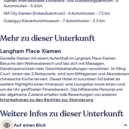
Xiamen Internationales Konferenz- und Ausstellungszentrum
- 6
Autominuten
- 5.4 km
SM City Xiamen (Einkaufszentrum)
- 6 Autominuten
- 7.2 km
Gulangyu Klavierkunstmuseum
- 7 Autominuten
- 3.3 km
Mehr zu dieser Unterkunft
Langham Place Xiamen
Genieße Xiamen mit einem Aufenthalt im Langham Place Xiamen.
Besuche den Wellnessbereich und lass dich mit Massagen,
Ganzkörperwickeln oder Gesichtsbehandlungen verwöhnen. Im Ming
Court, einem der 2 Restaurants, wird zum Mittagessen und Abendessen
chinesische Küche serviert. Dieses Hotel im luxuriösen Stil bietet als
weitere Highlights einen Innenpool, eine Loungebar sowie einen rund
um die Uhr geöffneten Fitnessbereich. Das hilfsbereite Personal und
der allgemeine Zustand erhalten tolle Bewertungen von anderen
Reisenden.
Informationen zu den Rechten zur Stornierung
Weitere Infos zu dieser Unterkunft
Auf einen Blick