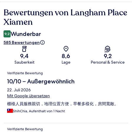
Bewertungen von Langham Place
Bewertungen
Xiamen
Wunderbar
9,2
585 Bewertungen
9,4
8,6
9,2
Sauberkeit
Lage
Personal & Service
Bewertungen
Verifizierte Bewertung
10/10 – Außergewöhnlich
22. Juli 2026
Mit Google übersetzen
櫃檯人員服務親切，地理位置方便，早餐多樣化，房間寬敞。
ShihChia, Aufenthalt von 1 Nacht
Verifizierte Bewertung