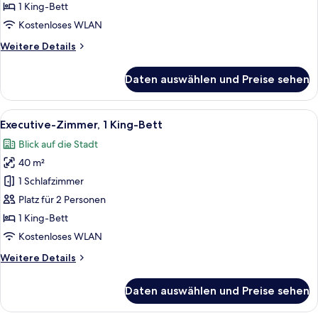
Bett
1 King-Bett
anzeigen
Kostenloses WLAN
Weitere
Weitere Details
Details
für
Daten auswählen und Preise sehen
Deluxe-
Zimmer,
1 King-
Alle
Ein modernes Hotelzimmer mit einem gr
13
Bett
Executive-Zimmer, 1 King-Bett
Fotos
Blick auf die Stadt
für
40 m²
Executive-
Zimmer,
1 Schlafzimmer
1 King-
Platz für 2 Personen
Bett
1 King-Bett
anzeigen
Kostenloses WLAN
Weitere
Weitere Details
Details
für
Daten auswählen und Preise sehen
Executive-
Zimmer,