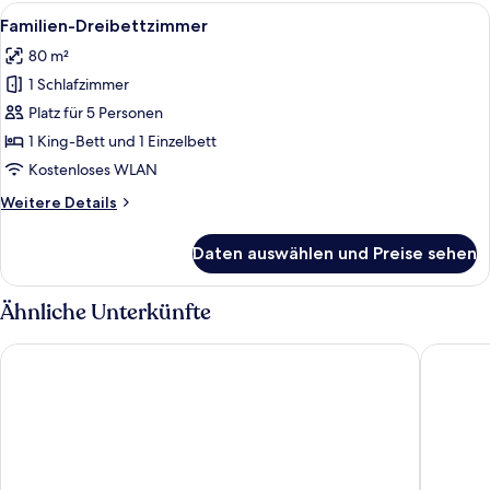
Alle
Ein modernes Hotelzimmer mit einem g
5
Familien-Dreibettzimmer
Fotos
80 m²
für
1 Schlafzimmer
Familien-
Dreibettzimmer
Platz für 5 Personen
anzeigen
1 King-Bett und 1 Einzelbett
Kostenloses WLAN
Weitere
Weitere Details
Details
für
Daten auswählen und Preise sehen
Familien-
Dreibettzimmer
Ähnliche Unterkünfte
Swiss Grand Xiamen
Marco P