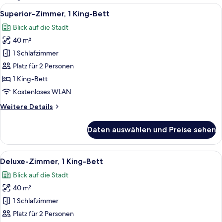
Zimmer
Alle
Ein modernes Hotelzimmer mit einem gr
9
Superior-Zimmer, 1 King-Bett
Fotos
Blick auf die Stadt
für
40 m²
Superior-
Zimmer,
1 Schlafzimmer
1 King-
Platz für 2 Personen
Bett
1 King-Bett
anzeigen
Kostenloses WLAN
Weitere
Weitere Details
Details
für
Daten auswählen und Preise sehen
Superior-
Zimmer,
1 King-
Alle
Ein modernes Hotelzimmer mit einem gr
10
Bett
Deluxe-Zimmer, 1 King-Bett
Fotos
Blick auf die Stadt
für
40 m²
Deluxe-
Zimmer,
1 Schlafzimmer
1 King-
Platz für 2 Personen