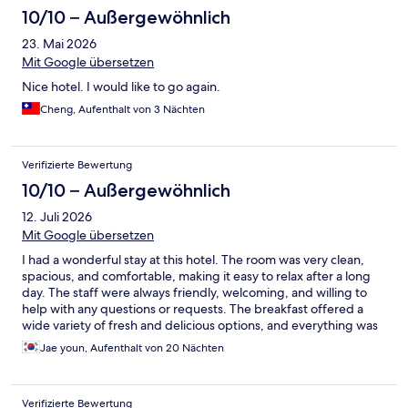
10/10 – Außergewöhnlich
23. Mai 2026
Mit Google übersetzen
Nice hotel. I would like to go again.
Cheng, Aufenthalt von 3 Nächten
Verifizierte Bewertung
10/10 – Außergewöhnlich
12. Juli 2026
Mit Google übersetzen
I had a wonderful stay at this hotel. The room was very clean,
spacious, and comfortable, making it easy to relax after a long
day. The staff were always friendly, welcoming, and willing to
help with any questions or requests. The breakfast offered a
wide variety of fresh and delicious options, and everything was
well prepared. The hotel’s location was also convenient, with
Jae youn, Aufenthalt von 20 Nächten
easy access to nearby attractions and public transportation.
Overall, I was extremely satisfied with my experience and would
definitely stay here again. I highly recommend this hotel to
Verifizierte Bewertung
anyone looking for a comfortable and enjoyable stay.