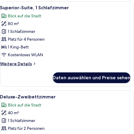
1 King-
Alle
Ein modernes Hotelzimmer mit einem gr
8
Bett
Superior-Suite, 1 Schlafzimmer
Fotos
Blick auf die Stadt
für
80 m²
Superior-
Suite,
1 Schlafzimmer
1
Platz für 4 Personen
Schlafzimmer
1 King-Bett
anzeigen
Kostenloses WLAN
Weitere
Weitere Details
Details
für
Daten auswählen und Preise sehen
Superior-
Suite,
1
Alle
Ein Hotelzimmer mit zwei Betten, einem
8
Schlafzimmer
Deluxe-Zweibettzimmer
Fotos
Blick auf die Stadt
für
40 m²
Deluxe-
Zweibettzimmer
1 Schlafzimmer
anzeigen
Platz für 2 Personen