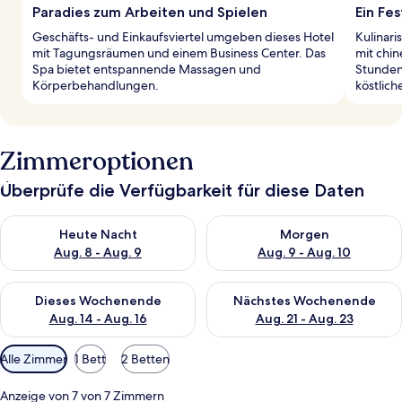
Paradies zum Arbeiten und Spielen
Ein Fe
Geschäfts- und Einkaufsviertel umgeben dieses Hotel
Kulinari
mit Tagungsräumen und einem Business Center. Das
mit chin
Spa bietet entspannende Massagen und
Stunden-
Körperbehandlungen.
köstlic
Zimmeroptionen
Überprüfe die Verfügbarkeit für diese Daten
Überprüfe die Verfügbarkeit für heute Nacht, Aug. 8 - Aug. 9.
Überprüfe die Verfügbarkeit f
Heute Nacht
Morgen
Aug. 8 - Aug. 9
Aug. 9 - Aug. 10
Überprüfe die Verfügbarkeit für dieses Wochenende, Aug. 14 -
Überprüfe die Verfügbarkeit f
Dieses Wochenende
Nächstes Wochenende
Aug. 14 - Aug. 16
Aug. 21 - Aug. 23
Verfügbare
Alle Zimmer
1 Bett
2 Betten
Filter
für
Anzeige von 7 von 7 Zimmern