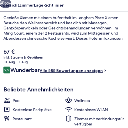
63+
Übersicht
Zimmer
Lage
Richtlinien
Genieße Xiamen mit einem Aufenthalt im Langham Place Xiamen.
Besuche den Wellnessbereich und lass dich mit Massagen,
Ganzkörperwickeln oder Gesichtsbehandlungen verwöhnen. Im
Ming Court, einem der 2 Restaurants, wird zum Mittagessen und
Abendessen chinesische Küche serviert. Dieses Hotel im luxuriösen
Stil bietet als weitere Highlights einen Innenpool, eine Loungebar
sowie einen rund um die Uhr geöffneten Fitnessbereich. Das
Der
67 €
hilfsbereite Personal und der allgemeine Zustand erhalten tolle
aktuelle
inkl. Steuern & Gebühren
Bewertungen von anderen Reisenden.
Preis
10. Aug.–11. Aug.
Innenpool
beträgt
Bewertungen
Wunderbar
9,2
Alle 585 Bewertungen anzeigen
67 €.
9,2 von 10.
Beliebte Annehmlichkeiten
Pool
Wellness
Kostenlose Parkplätze
Kostenloses WLAN
Restaurant
Zimmer mit Verbindungstür
verfügbar