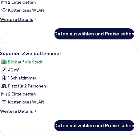
2 Einzelbetten
Kostenloses WLAN
Weitere
Weitere Details
Details
für
Daten auswählen und Preise sehen
Deluxe-
Zweibettzimmer
Alle
Ein Hotelzimmer mit zwei Betten, einem
9
Superior-Zweibettzimmer
Fotos
Blick auf die Stadt
für
40 m²
Superior-
Zweibettzimmer
1 Schlafzimmer
anzeigen
Platz für 2 Personen
2 Einzelbetten
Kostenloses WLAN
Weitere
Weitere Details
Details
für
Daten auswählen und Preise sehen
Superior-
Zweibettzimmer