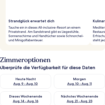
Strandglück erwartet dich
Kulina
Tauche ein in dieses All-inclusive-Resort an einem
Mediterr
Privatstrand. Am Sandstrand gibt es Liegestühle,
Restaura
Sonnenschirme und Handtücher sowie Schnorchel-
Erfrisch
und Minigolfabenteuer.
steht je
Zimmeroptionen
Überprüfe die Verfügbarkeit für diese Daten
Überprüfe die Verfügbarkeit für heute Nacht, Aug. 9 - Aug. 10
Überprüfe die Verfügbarkeit fü
Heute Nacht
Morgen
Aug. 9 - Aug. 10
Aug. 10 - Aug. 11
Überprüfe die Verfügbarkeit für dieses Wochenende, Aug. 14 -
Überprüfe die Verfügbarkeit f
Dieses Wochenende
Nächstes Wochenende
Aug. 14 - Aug. 16
Aug. 21 - Aug. 23