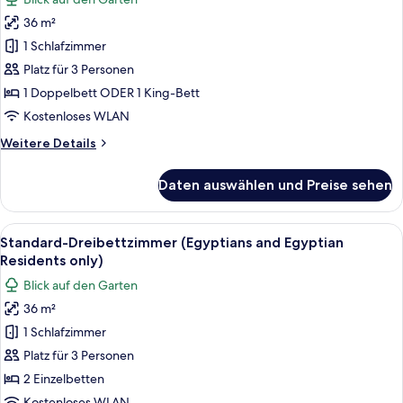
Standard
36 m²
Double
1 Schlafzimmer
Room,
1
Platz für 3 Personen
Bedroom,
1 Doppelbett ODER 1 King-Bett
Garden
Kostenloses WLAN
View
Weitere
Weitere Details
(Egyptians
Details
and
für
Daten auswählen und Preise sehen
Standard
Egyptian
Double
Residents
Room,
Alle
Ein Hotelzimmer mit zwei Betten, eine
only)
5
1
Standard-Dreibettzimmer (Egyptians and Egyptian
Fotos
anzeigen
Bedroom,
Residents only)
Garden
für
Blick auf den Garten
View
Standard-
(Egyptians
36 m²
Dreibettzimmer
and
1 Schlafzimmer
(Egyptians
Egyptian
Residents
and
Platz für 3 Personen
only)
Egyptian
2 Einzelbetten
Residents
Kostenloses WLAN