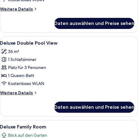
only)
Weitere
Weitere Details
anzeigen
Details
für
Daten auswählen und Preise sehen
Standard-
Dreibettzimmer
(Egyptians
Alle
Ein Hotelzimmer mit Bett, Fernseher, S
5
and
Deluxe Double Pool View
Fotos
Egyptian
36 m²
Residents
für
only)
1 Schlafzimmer
Deluxe
Double
Platz für 3 Personen
Pool
1 Queen-Bett
View
Kostenloses WLAN
anzeigen
Weitere
Weitere Details
Details
für
Daten auswählen und Preise sehen
Deluxe
Double
Pool
Alle
Ein Hotelzimmer mit einem Bett, einem
5
View
Deluxe Family Room
Fotos
Blick auf den Garten
für