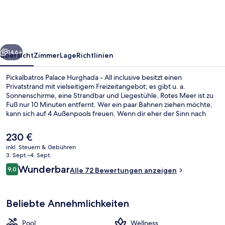
-
All
inclusive
rück
Weiter
146+
Übersicht
Zimmer
Lage
Richtlinien
Pickalbatros Palace Hurghada - All inclusive besitzt einen
Privatstrand mit vielseitigem Freizeitangebot; es gibt u. a.
Sonnenschirme, eine Strandbar und Liegestühle. Rotes Meer ist zu
Fuß nur 10 Minuten entfernt. Wer ein paar Bahnen ziehen möchte,
kann sich auf 4 Außenpools freuen. Wenn dir eher der Sinn nach
Entspannung steht, kannst du dich im Wellnessbereich mit
Massagen, Ganzkörperwickeln und Maniküre und Pediküre
Der
230 €
verwöhnen lassen. Mediterranean, eins von 6 Restaurants, serviert
aktuelle
inkl. Steuern & Gebühren
mediterrane Küche und ist zum Frühstück, Mittagessen und
Preis
3. Sept.–4. Sept.
Abendessen geöffnet. Als weitere Highlights bietet diese
4 Außenpools, Sonnenschirme, Lieges
beträgt
Bewertungen
Unterkunft im luxuriösen Stil 5 Bars/Lounges, einen Nachtclub und
Wunderbar
9,0
Alle 72 Bewertungen anzeigen
230 €.
9,0 von 10.
einen kostenlosen Kinderclub.
Beliebte Annehmlichkeiten
Pool
Wellness