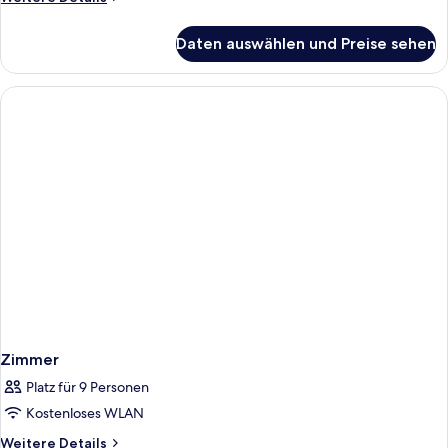
Details
für
Daten auswählen und Preise sehen
Zimmer
Zimmer
Platz für 9 Personen
Kostenloses WLAN
Weitere
Weitere Details