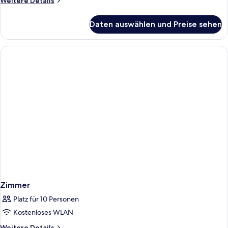
Weitere Details
View
Details
anzeigen
für
Daten auswählen und Preise sehen
Deluxe
Double
Room
with
Side
Sea
View
Zimmer
Platz für 10 Personen
Kostenloses WLAN
Weitere
Weitere Details