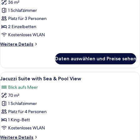
36 m²
Deluxe-
Dreibettzimmer
1 Schlafzimmer
anzeigen
Platz für 3 Personen
2 Einzelbetten
Kostenloses WLAN
Weitere
Weitere Details
Details
für
Daten auswählen und Preise sehen
Deluxe-
Dreibettzimmer
Alle
Ein Hotelzimmer mit Bett, Schreibtisc
6
Jacuzzi Suite with Sea & Pool View
Fotos
Blick aufs Meer
für
70 m²
Jacuzzi
Suite
1 Schlafzimmer
with
Platz für 4 Personen
Sea
1 King-Bett
&
Kostenloses WLAN
Pool
Weitere
Weitere Details
View