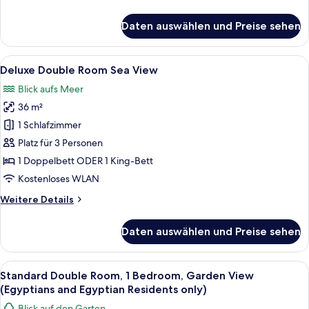
Details
anzeigen
für
Daten auswählen und Preise sehen
Jacuzzi
Suite
with
Alle
Ein Hotelzimmer mit zwei Betten, eine
6
Sea
Deluxe Double Room Sea View
Fotos
&
Blick aufs Meer
Pool
für
View
36 m²
Deluxe
Double
1 Schlafzimmer
Room
Platz für 3 Personen
Sea
1 Doppelbett ODER 1 King-Bett
View
Kostenloses WLAN
anzeigen
Weitere
Weitere Details
Details
für
Daten auswählen und Preise sehen
Deluxe
Double
Room
Alle
Ein Hotelzimmer mit zwei Betten, eine
5
Sea
Standard Double Room, 1 Bedroom, Garden View
Fotos
View
(Egyptians and Egyptian Residents only)
für
Blick auf den Garten