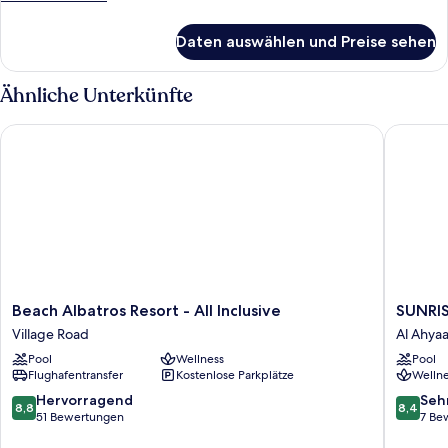
Details
für
Daten auswählen und Preise sehen
Zimmer
Ähnliche Unterkünfte
Beach Albatros Resort - All Inclusive
SUNRISE 
Beach
SUNRIS
Beach Albatros Resort - All Inclusive
SUNRIS
Albatros
Serano
Village Road
Al Ahya
Resort
Aqua
Pool
Wellness
Pool
-
Park
Flughafentransfer
Kostenlose Parkplätze
Wellne
All
Resort
Inclusive
Al
8.8
8.4
Hervorragend
Seh
8,8
8,4
Village
Ahyaa
von
von
51 Bewertungen
7 Be
Road
10,
10,