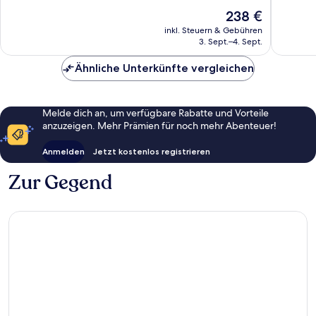
Hervorragend,
Sehr
Der
238 €
51
gut,
Preis
Bewertungen
7
inkl. Steuern & Gebühren
beträgt
Bewert
3. Sept.–4. Sept.
238 €
Ähnliche Unterkünfte vergleichen
Melde dich an, um verfügbare Rabatte und Vorteile
anzuzeigen. Mehr Prämien für noch mehr Abenteuer!
Anmelden
Jetzt kostenlos registrieren
Zur Gegend