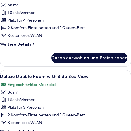
58 m²
Deluxe
Family
1 Schlafzimmer
Room
Platz für 4 Personen
anzeigen
2 Komfort-Einzelbetten und 1 Queen-Bett
Kostenloses WLAN
Weitere
Weitere Details
Details
für
Daten auswählen und Preise sehen
Deluxe
Family
Room
Alle
Ein Hotelzimmer mit einem großen Bet
5
Deluxe Double Room with Side Sea View
Fotos
Eingeschränkter Meerblick
für
36 m²
Deluxe
Double
1 Schlafzimmer
Room
Platz für 3 Personen
with
2 Komfort-Einzelbetten und 1 Queen-Bett
Side
Kostenloses WLAN
Sea
Weitere