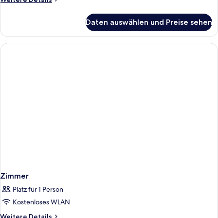
Details
für
Daten auswählen und Preise sehen
Zimmer
Zimmer
Platz für 1 Person
Kostenloses WLAN
Weitere
Weitere Details