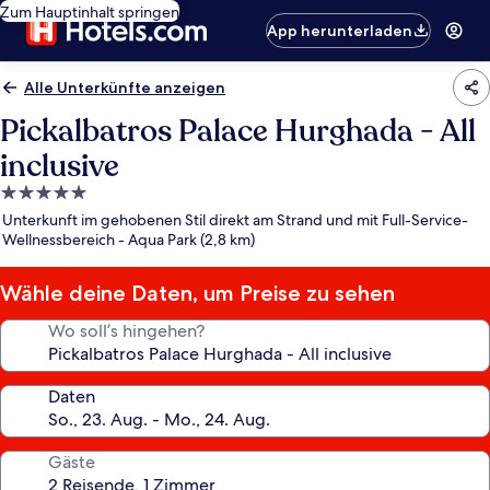
Zum Hauptinhalt springen
App herunterladen
Alle Unterkünfte anzeigen
Pickalbatros Palace Hurghada - All
inclusive
5.0-
Sterne-
Unterkunft im gehobenen Stil direkt am Strand und mit Full-Service-
Unterkunft
Wellnessbereich - Aqua Park (2,8 km)
Wähle deine Daten, um Preise zu sehen
Wo soll’s hingehen?
Daten
Gäste