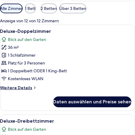
Verfügbare
Alle Zimmer
1 Bett
2 Betten
Über 3 Betten
Filter
für
Anzeige von 12 von 12 Zimmern
Zimmer
Alle
Ein Hotelzimmer mit zwei Betten, eine
5
Deluxe-Doppelzimmer
Fotos
Blick auf den Garten
für
36 m²
Deluxe-
Doppelzimmer
1 Schlafzimmer
anzeigen
Platz für 3 Personen
1 Doppelbett ODER 1 King-Bett
Kostenloses WLAN
Weitere
Weitere Details
Details
für
Daten auswählen und Preise sehen
Deluxe-
Doppelzimmer
Alle
Ein Hotelzimmer mit zwei Betten, eine
5
Deluxe-Dreibettzimmer
Fotos
Blick auf den Garten
für