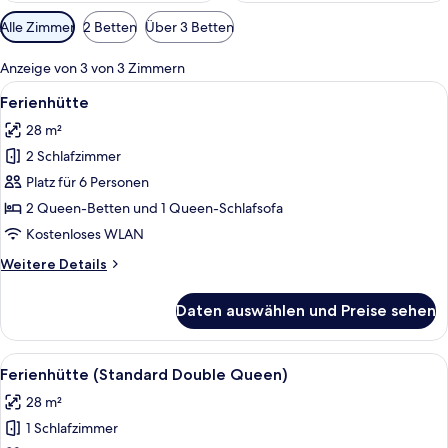
Verfügbare
Alle Zimmer
2 Betten
Über 3 Betten
Filter
für
Anzeige von 3 von 3 Zimmern
Zimmer
Alle
Ein Wohnzimmer mit einem blauen Sofa
10
Ferienhütte
Fotos
28 m²
für
2 Schlafzimmer
Ferienhütte
anzeigen
Platz für 6 Personen
2 Queen-Betten und 1 Queen-Schlafsofa
Kostenloses WLAN
Weitere
Weitere Details
Details
für
Daten auswählen und Preise sehen
Ferienhütte
Alle
Ein Schlafzimmer mit zwei Betten, Ho
7
Ferienhütte (Standard Double Queen)
Fotos
28 m²
für
1 Schlafzimmer
Ferienhütte