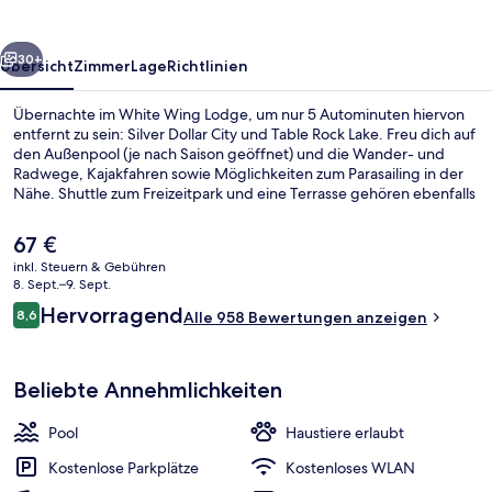
rück
Weiter
30+
Übersicht
Zimmer
Lage
Richtlinien
Übernachte im White Wing Lodge, um nur 5 Autominuten hiervon
entfernt zu sein: Silver Dollar City und Table Rock Lake. Freu dich auf
den Außenpool (je nach Saison geöffnet) und die Wander- und
Radwege, Kajakfahren sowie Möglichkeiten zum Parasailing in der
Nähe. Shuttle zum Freizeitpark und eine Terrasse gehören ebenfalls
zum Angebot. Andere Reisende haben viel Gutes über das
hilfsbereite Personal zu berichten.
Der
67 €
aktuelle
inkl. Steuern & Gebühren
Preis
8. Sept.–9. Sept.
Ferienhütte (Standard Double Queen)
beträgt
Bewertungen
Hervorragend
8,6
Alle 958 Bewertungen anzeigen
67 €.
8,6 von 10.
Beliebte Annehmlichkeiten
Pool
Haustiere erlaubt
Kostenlose Parkplätze
Kostenloses WLAN