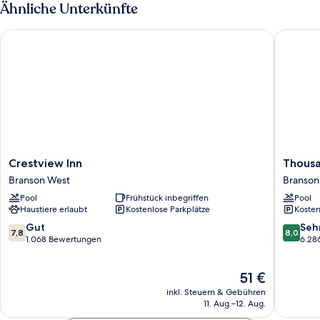
Queen
Ähnliche Unterkünfte
Kitchenette)
Crestview Inn
Thousand
Crestview
Thousa
Crestview Inn
Thousa
Inn
Hills
Branson West
Branson
Branson
Resort
Pool
Frühstück inbegriffen
Pool
West
Hotel
Haustiere erlaubt
Kostenlose Parkplätze
Kosten
Branson
7.8
8.0
Gut
Seh
7,8
8,0
von
von
1.068 Bewertungen
6.28
10,
10,
Gut,
Sehr
Der
51 €
1.068
gut,
Preis
Bewertungen
6.286
inkl. Steuern & Gebühren
beträgt
Bewert
11. Aug.–12. Aug.
51 €