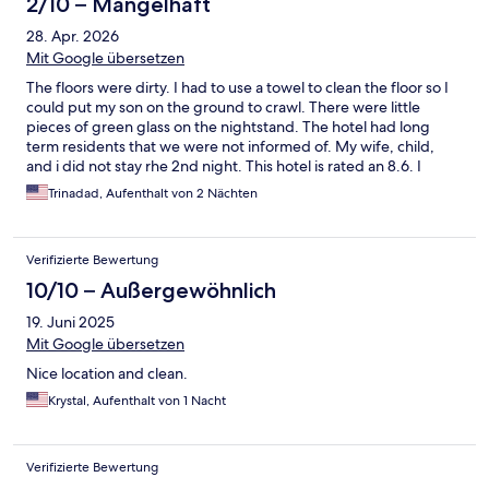
2/10 – Mangelhaft
28. Apr. 2026
Mit Google übersetzen
The floors were dirty. I had to use a towel to clean the floor so I
could put my son on the ground to crawl. There were little
pieces of green glass on the nightstand. The hotel had long
term residents that we were not informed of. My wife, child,
and i did not stay rhe 2nd night. This hotel is rated an 8.6. I
would not rate it higher than a 2.5.
Trinadad, Aufenthalt von 2 Nächten
Verifizierte Bewertung
10/10 – Außergewöhnlich
19. Juni 2025
Mit Google übersetzen
Nice location and clean.
Krystal, Aufenthalt von 1 Nacht
Verifizierte Bewertung