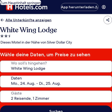
Zum Hauptinhalt springen
App herunterladen
Alle Unterkünfte anzeigen
White Wing Lodge
2.5-
Sterne-
Dieses Motel in der Nähe von Silver Dollar City
Unterkunft
Wähle deine Daten, um Preise zu sehen
Wo soll’s hingehen?
Daten
Gäste
Suchen