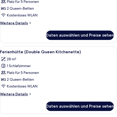
(Standard
Platz für 5 Personen
Double
2 Queen-Betten
Queen)
Kostenloses WLAN
anzeigen
Weitere
Weitere Details
Details
für
Daten auswählen und Preise sehen
Ferienhütte
(Standard
Double
Alle
Ein Zimmer mit zwei Betten, einem Tis
7
Queen)
Ferienhütte (Double Queen Kitchenette)
Fotos
28 m²
für
1 Schlafzimmer
Ferienhütte
(Double
Platz für 5 Personen
Queen
2 Queen-Betten
Kitchenette)
Kostenloses WLAN
anzeigen
Weitere
Weitere Details
Details
für
Daten auswählen und Preise sehen
Ferienhütte
(Double