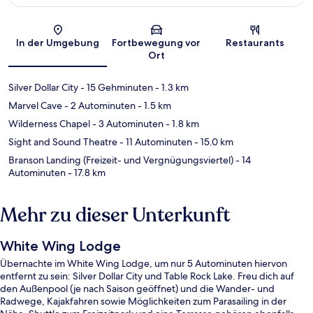
Karte
In der Umgebung
Fortbewegung vor
Restaurants
Ort
Silver Dollar City
- 15 Gehminuten
- 1.3 km
Marvel Cave
- 2 Autominuten
- 1.5 km
Wilderness Chapel
- 3 Autominuten
- 1.8 km
Sight and Sound Theatre
- 11 Autominuten
- 15.0 km
Branson Landing (Freizeit- und Vergnügungsviertel)
- 14
Autominuten
- 17.8 km
Mehr zu dieser Unterkunft
White Wing Lodge
Übernachte im White Wing Lodge, um nur 5 Autominuten hiervon
entfernt zu sein: Silver Dollar City und Table Rock Lake. Freu dich auf
den Außenpool (je nach Saison geöffnet) und die Wander- und
Radwege, Kajakfahren sowie Möglichkeiten zum Parasailing in der