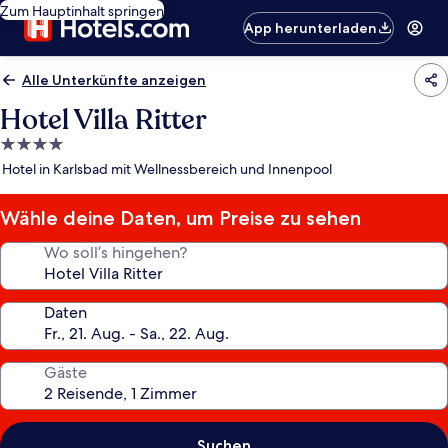
Zum Hauptinhalt springen
App herunterladen
Alle Unterkünfte anzeigen
Hotel Villa Ritter
4.0-
Sterne-
Hotel in Karlsbad mit Wellnessbereich und Innenpool
Unterkunft
Wähle deine Daten, um Preise zu sehen
Wo soll’s hingehen?
Daten
Gäste
Suchen