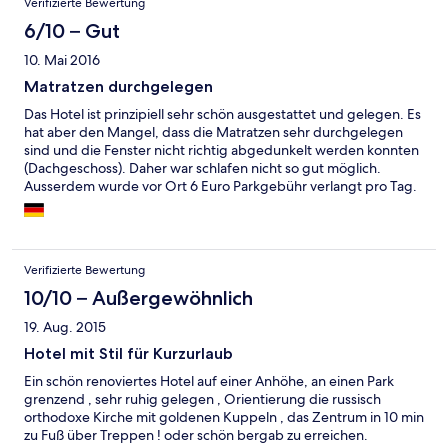
Verifizierte Bewertung
6/10 – Gut
10. Mai 2016
Matratzen durchgelegen
Das Hotel ist prinzipiell sehr schön ausgestattet und gelegen. Es
hat aber den Mangel, dass die Matratzen sehr durchgelegen
sind und die Fenster nicht richtig abgedunkelt werden konnten
(Dachgeschoss). Daher war schlafen nicht so gut möglich.
Ausserdem wurde vor Ort 6 Euro Parkgebühr verlangt pro Tag.
Dies war vorher nicht angegeben worden. Daher haben wir
auch nicht bezahlt. Komisch ist auch, dass das Hotel den
Autoschlüssel verlangt hat um jeder Zeit das Auto umparken zu
können. Sie haben nämlich kaum Platz auf dem Hof sodass die
Verifizierte Bewertung
Autos regelmäßig eingeparkt werden. Auf der Strasse ist Parken
verboten (Kurbereich).
10/10 – Außergewöhnlich
19. Aug. 2015
Hotel mit Stil für Kurzurlaub
Ein schön renoviertes Hotel auf einer Anhöhe, an einen Park
grenzend , sehr ruhig gelegen , Orientierung die russisch
orthodoxe Kirche mit goldenen Kuppeln , das Zentrum in 10 min
zu Fuß über Treppen ! oder schön bergab zu erreichen.