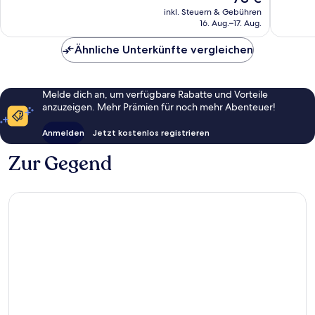
Preis
170
607
inkl. Steuern & Gebühren
beträgt
16. Aug.–17. Aug.
Bewertungen
Bewert
78 €
Ähnliche Unterkünfte vergleichen
Melde dich an, um verfügbare Rabatte und Vorteile
anzuzeigen. Mehr Prämien für noch mehr Abenteuer!
Anmelden
Jetzt kostenlos registrieren
Zur Gegend