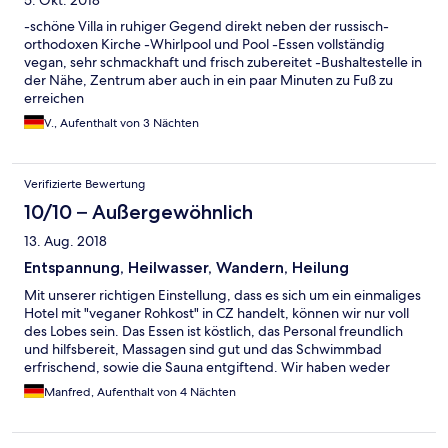
5. Okt. 2018
-schöne Villa in ruhiger Gegend direkt neben der russisch-
orthodoxen Kirche -Whirlpool und Pool -Essen vollständig
vegan, sehr schmackhaft und frisch zubereitet -Bushaltestelle in
der Nähe, Zentrum aber auch in ein paar Minuten zu Fuß zu
erreichen
V., Aufenthalt von 3 Nächten
Verifizierte Bewertung
10/10 – Außergewöhnlich
13. Aug. 2018
Entspannung, Heilwasser, Wandern, Heilung
Mit unserer richtigen Einstellung, dass es sich um ein einmaliges
Hotel mit "veganer Rohkost" in CZ handelt, können wir nur voll
des Lobes sein. Das Essen ist köstlich, das Personal freundlich
und hilfsbereit, Massagen sind gut und das Schwimmbad
erfrischend, sowie die Sauna entgiftend. Wir haben weder
Kaffee noch Alkohol vermisst, waren angetan von den
Manfred, Aufenthalt von 4 Nächten
wunderbaren Säften und den vielfältigen
Wandermöglichkeiten, auf gut beschilderten Wegen. Die
Karlsbader Quellen haben ihre Wirkung bei uns voll entfalten