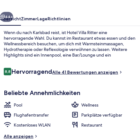
rück
Weiter
44+
Übersicht
Zimmer
Lage
Richtlinien
Wenn du nach Karlsbad reist, ist Hotel Villa Ritter eine
hervorragende Wahl. Du kannst im Restaurant etwas essen und den
Wellnessbereich besuchen, um dich mit Warmsteinmassagen,
Hydrotherapie oder Reflexologie verwöhnen zu lassen. Weitere
Highlights sind ein Innenpool, eine Bar/Lounge und ein
Fitnesscenter.
Bewertungen
Hervorragend
8,8
Alle 41 Bewertungen anzeigen
8,8 von 10.
Außenbereich
Beliebte Annehmlichkeiten
Pool
Wellness
Flughafentransfer
Parkplätze verfügbar
Kostenloses WLAN
Restaurant
Alle anzeigen