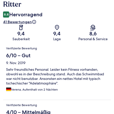
Ritter
Hervorragend
8,8
41 Bewertungen
9,4
9,4
8,6
Sauberkeit
Lage
Personal & Service
Bewertungen
Verifizierte Bewertung
6/10 – Gut
9. Nov. 2019
Sehr freundliches Personal. Leider kein Fitness vorhanden,
obwohl es in der Beschreibung stand. Auch das Schwimmbad
war nicht benutzbar. Ansonsten ein nettes Hotel mit typisch
tschechischer "Adelatmosphäre".
Verena, Aufenthalt von 2 Nächten
Verifizierte Bewertung
4/10 – Mittelmäßig