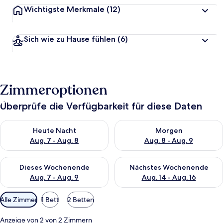
Wichtigste Merkmale
(12)
Sich wie zu Hause fühlen
(6)
Zimmeroptionen
Überprüfe die Verfügbarkeit für diese Daten
Überprüfe die Verfügbarkeit für heute Nacht, Aug. 7 - Aug. 8.
Überprüfe die Verfügbarkeit f
Heute Nacht
Morgen
Aug. 7 - Aug. 8
Aug. 8 - Aug. 9
Überprüfe die Verfügbarkeit für dieses Wochenende, Aug. 7 - 
Überprüfe die Verfügbarkeit f
Dieses Wochenende
Nächstes Wochenende
Aug. 7 - Aug. 9
Aug. 14 - Aug. 16
Verfügbare
Alle Zimmer
1 Bett
2 Betten
Filter
für
Anzeige von 2 von 2 Zimmern