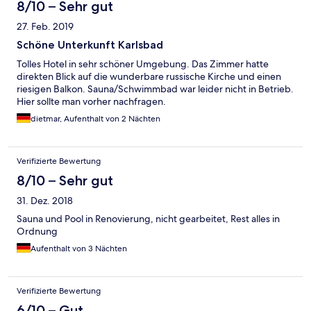
es in beiden gebuchten Zimmern „passiert“. Dieser Mangel
8/10 – Sehr gut
wurde umgehend an den diensthabenden Rezeptionisten
27. Feb. 2019
gemeldet, der das recht gelangweilt und gleichgültig zur
Kenntnis nahm. Es gab keine Entschuldigung. Nix. Das Hotel
Schöne Unterkunft Karlsbad
selber hat eine gute Lage und ist von den Räumlichkeiten super,
Tolles Hotel in sehr schöner Umgebung. Das Zimmer hatte
wird aber nicht seinen tollen Möglichkeiten entsprechend gut
direkten Blick auf die wunderbare russische Kirche und einen
geführt. Schade.
riesigen Balkon. Sauna/Schwimmbad war leider nicht in Betrieb.
Hier sollte man vorher nachfragen.
dietmar, Aufenthalt von 2 Nächten
Verifizierte Bewertung
8/10 – Sehr gut
31. Dez. 2018
Sauna und Pool in Renovierung, nicht gearbeitet, Rest alles in
Ordnung
Aufenthalt von 3 Nächten
Verifizierte Bewertung
6/10 – Gut