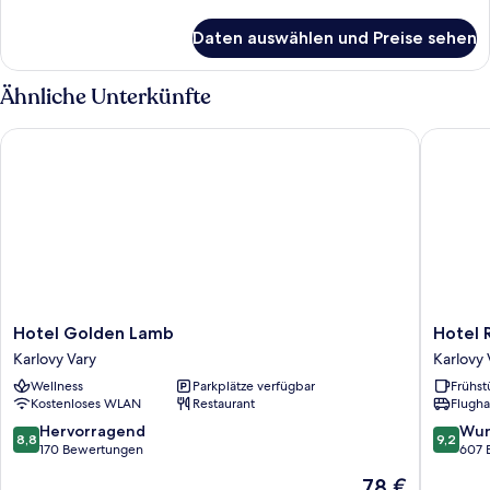
Details
für
Daten auswählen und Preise sehen
Luxury-
Doppelzimmer
Ähnliche Unterkünfte
Hotel Golden Lamb
Hotel R
Hotel
Hotel
Hotel Golden Lamb
Hotel
Golden
Romanc
Karlovy Vary
Karlovy 
Lamb
Karlovy
Wellness
Parkplätze verfügbar
Frühst
Karlovy
Vary
Kostenloses WLAN
Restaurant
Flugha
Vary
8.8
9.2
Hervorragend
Wun
8,8
9,2
von
von
170 Bewertungen
607 
10,
10,
Der
78 €
Hervorragend,
Wunder