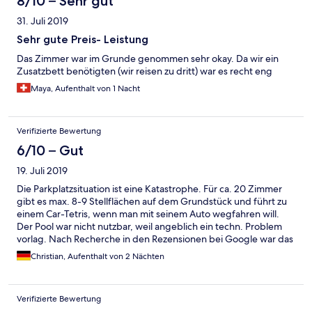
8/10 – Sehr gut
31. Juli 2019
Sehr gute Preis- Leistung
Das Zimmer war im Grunde genommen sehr okay. Da wir ein
Zusatzbett benötigten (wir reisen zu dritt) war es recht eng
Maya, Aufenthalt von 1 Nacht
Verifizierte Bewertung
6/10 – Gut
19. Juli 2019
Die Parkplatzsituation ist eine Katastrophe. Für ca. 20 Zimmer
gibt es max. 8-9 Stellflächen auf dem Grundstück und führt zu
einem Car-Tetris, wenn man mit seinem Auto wegfahren will.
Der Pool war nicht nutzbar, weil angeblich ein techn. Problem
vorlag. Nach Recherche in den Rezensionen bei Google war das
bereits vor 4 (!) Monaten der Fall. Das ist Unding. Es gab keinen
Christian, Aufenthalt von 2 Nächten
Zimmerservice. Auch diese Erfahrung mussten bereits gem.
Rezensionen andere Gäste machen. Da man diesen Servlce
(Aufräumem, Betten machen usw.) in einem Hotel mitbezahlt,
Verifizierte Bewertung
fühle ich mich als Gast ein Stück weit betrogen. Vor allem, wenn