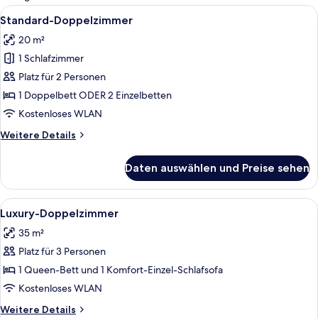
Zimmer
Alle
Standard-Doppelzimmer | Minibar, Zim
12
Standard-Doppelzimmer
Fotos
20 m²
für
1 Schlafzimmer
Standard-
Doppelzimmer
Platz für 2 Personen
anzeigen
1 Doppelbett ODER 2 Einzelbetten
Kostenloses WLAN
Weitere
Weitere Details
Details
für
Daten auswählen und Preise sehen
Standard-
Doppelzimmer
Alle
Luxury-Doppelzimmer | Wohnbereich |
3
Luxury-Doppelzimmer
Fotos
35 m²
für
Platz für 3 Personen
Luxury-
Doppelzimmer
1 Queen-Bett und 1 Komfort-Einzel-Schlafsofa
anzeigen
Kostenloses WLAN
Weitere
Weitere Details