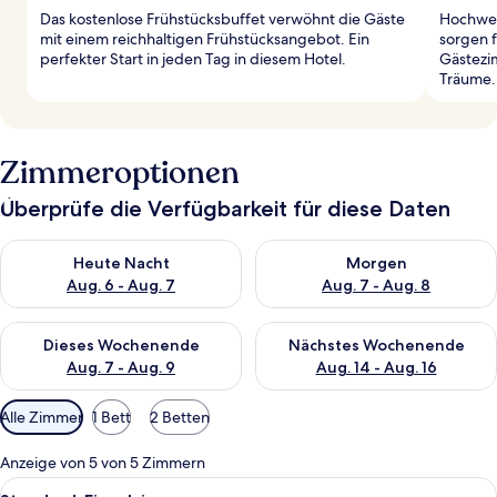
Das kostenlose Frühstücksbuffet verwöhnt die Gäste
Hochwer
mit einem reichhaltigen Frühstücksangebot. Ein
sorgen f
perfekter Start in jeden Tag in diesem Hotel.
Gästezi
Träume.
Zimmeroptionen
Überprüfe die Verfügbarkeit für diese Daten
Überprüfe die Verfügbarkeit für heute Nacht, Aug. 6 - Aug. 7.
Überprüfe die Verfügbarkeit f
Heute Nacht
Morgen
Aug. 6 - Aug. 7
Aug. 7 - Aug. 8
Überprüfe die Verfügbarkeit für dieses Wochenende, Aug. 7 - 
Überprüfe die Verfügbarkeit f
Dieses Wochenende
Nächstes Wochenende
Aug. 7 - Aug. 9
Aug. 14 - Aug. 16
Verfügbare
Alle Zimmer
1 Bett
2 Betten
Filter
für
Anzeige von 5 von 5 Zimmern
Zimmer
Alle
Ein Hotelzimmer mit Bett, Schreibtisch
4