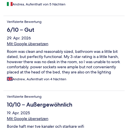
Andrea, Aufenthalt von 5 Nächten
Verifizierte Bewertung
6/10 – Gut
29. Apr. 2026
Mit Google übersetzen
Room was clean and reasonably sized, bathroom was a little bit
dated, but perfectly functional. My 3-star rating is a little harsh,
however there was no desk in the room, so I was unable to work
comfortably. power sockets were ample but not conveniently
placed at the head of the bed, they are also on the lighting
circuit, so you need to keep some of the lights on to use them. I
Andrew, Aufenthalt von 4 Nächten
couldn't work out how the T.V worked, gave up. You do not get
a key \ card, you get a code delivered by SMS or Email,
something to be aware of. All that being said would I stay again?
Verifizierte Bewertung
- definitely!
10/10 – Außergewöhnlich
19. Apr. 2025
Mit Google übersetzen
Borde haft mer tve kanaler och starkare wifi