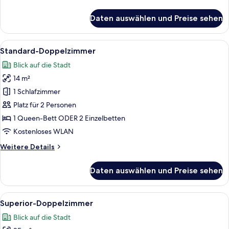
Details
für
Daten auswählen und Preise sehen
Economy-
Doppelzimmer
Alle
Ein ordentlich bezogenes Bett mit wei
5
Standard-Doppelzimmer
Fotos
Blick auf die Stadt
für
14 m²
Standard-
Doppelzimmer
1 Schlafzimmer
anzeigen
Platz für 2 Personen
1 Queen-Bett ODER 2 Einzelbetten
Kostenloses WLAN
Weitere
Weitere Details
Details
für
Daten auswählen und Preise sehen
Standard-
Doppelzimmer
Alle
Ein Hotelzimmer mit einem großen Bet
5
Superior-Doppelzimmer
Fotos
Blick auf die Stadt
für