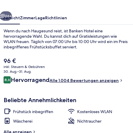
rück
Weiter
26+
Übersicht
Zimmer
Lage
Richtlinien
Wenn du nach Haugesund reist, ist Banken Hotel eine
hervorragende Wahl. Du kannst dich auf Gratisleistungen wie
WLAN freuen. Täglich von 07:00 Uhr bis 10:00 Uhr wird ein im Preis
inbegriffenes Frühstücksbuffet serviert.
Der
96 €
aktuelle
inkl. Steuern & Gebühren
Preis
30. Aug.–31. Aug.
beträgt
Bewertungen
Hervorragend
8,6
Fernseher
Alle 1.004 Bewertungen anzeigen
96 €.
8,6 von 10.
Beliebte Annehmlichkeiten
Frühstück inbegriffen
Kostenloses WLAN
Wäscherei
Nichtraucher
Alle anzeigen