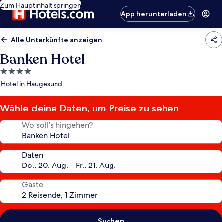
Zum Hauptinhalt springen
App herunterladen
Alle Unterkünfte anzeigen
Banken Hotel
4.0-
Sterne-
Hotel in Haugesund
Unterkunft
Wähle deine Daten, um Preise zu sehen
Wo soll’s hingehen?
Daten
Gäste
Suchen