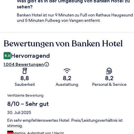
Was gibt es in der Umgebung von Banken Hotel zu
sehen?
Banken Hotel ist nur 9 Minuten zu Fuß von Rathaus Haugesund
und 5 Minuten Fußweg von Vangen entfernt.
Bewertungen von Banken Hotel
Bewertungen
Hervorragend
8,6
1.004 Bewertungen
8,8
8,2
8,2
Sauberkeit
Ausstattung
Personal & Service
Bewertungen
Verifizierte Bewertung
8/10 – Sehr gut
30. Juli 2025
Ein sehr empfehlenswertes Hotel. Preis/Leistungsverhältnis ist
stimmig.
Martina, Aufenthalt von 1 Nacht