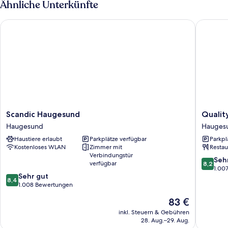
Ähnliche Unterkünfte
Scandic Haugesund
Quality 
Scandic
Quality
Scandic Haugesund
Qualit
Haugesund
Hotel
Haugesund
Hauges
Haugesund
Maritim
Haustiere erlaubt
Parkplätze verfügbar
Parkpl
Hauges
Kostenloses WLAN
Zimmer mit
Restau
Verbindungstür
8.2
Seh
verfügbar
8,2
von
1.00
8.4
Sehr gut
10,
8,4
von
1.008 Bewertungen
Sehr
10,
gut,
Der
83 €
Sehr
1.007
Preis
gut,
inkl. Steuern & Gebühren
Bewert
beträgt
28. Aug.–29. Aug.
1.008
83 €