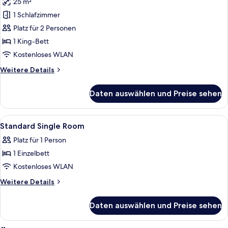
25 m²
Superior-
Doppelzimmer
1 Schlafzimmer
anzeigen
Platz für 2 Personen
1 King-Bett
Kostenloses WLAN
Weitere
Weitere Details
Details
für
Daten auswählen und Preise sehen
Superior-
Doppelzimmer
Alle
Hochwertige Bettwaren, Pillowtop-Be
4
Standard Single Room
Fotos
Platz für 1 Person
für
1 Einzelbett
Standard
Single
Kostenloses WLAN
Room
Weitere
Weitere Details
anzeigen
Details
für
Daten auswählen und Preise sehen
Standard
Single
Room