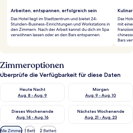
Arbeiten, entspannen, erfolgreich sein
Kulina
Das Hotel liegt im Stadtzentrum und bietet 24-
Das Hote
Stunden-Business-Einrichtungen und Workstations in
mit ein
den Zimmern. Nach der Arbeit kannst du dich im Spa
französi
verwöhnen lassen oder an den Bars entspannen.
chinesis
Bars ver
Zimmeroptionen
Überprüfe die Verfügbarkeit für diese Daten
Überprüfe die Verfügbarkeit für heute Nacht, Aug. 8 - Aug. 9.
Überprüfe die Verfügbarkeit f
Heute Nacht
Morgen
Aug. 8 - Aug. 9
Aug. 9 - Aug. 10
Überprüfe die Verfügbarkeit für dieses Wochenende, Aug. 14 -
Überprüfe die Verfügbarkeit f
Dieses Wochenende
Nächstes Wochenende
Aug. 14 - Aug. 16
Aug. 21 - Aug. 23
Verfügbare
Alle Zimmer
1 Bett
2 Betten