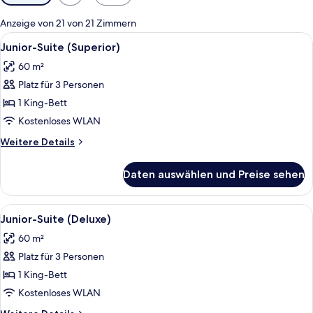
Filter
für
Anzeige von 21 von 21 Zimmern
Zimmer
Alle
Ein Hotelzimmer mit einem großen Bet
7
Junior-Suite (Superior)
Fotos
60 m²
für
Platz für 3 Personen
Junior-
Suite
1 King-Bett
(Superior)
Kostenloses WLAN
anzeigen
Weitere
Weitere Details
Details
für
Daten auswählen und Preise sehen
Junior-
Suite
(Superior)
Alle
Ein Schlafzimmer mit einem großen Bet
5
Junior-Suite (Deluxe)
Fotos
60 m²
für
Platz für 3 Personen
Junior-
Suite
1 King-Bett
(Deluxe)
Kostenloses WLAN
anzeigen
Weitere