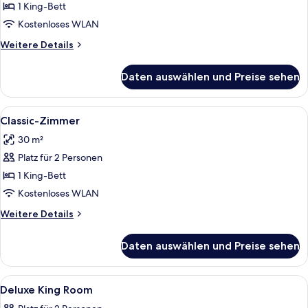
1 King-Bett
Suite
(Suri)
Kostenloses WLAN
anzeigen
Weitere
Weitere Details
Details
für
Daten auswählen und Preise sehen
Suite
(Suri)
Alle
Ein ordentlich bezogenes Bett mit w
4
Classic-Zimmer
Fotos
30 m²
für
Platz für 2 Personen
Classic-
Zimmer
1 King-Bett
anzeigen
Kostenloses WLAN
Weitere
Weitere Details
Details
für
Daten auswählen und Preise sehen
Classic-
Zimmer
Alle
Ein Hotelzimmer mit einem großen Bet
11
Deluxe King Room
Fotos