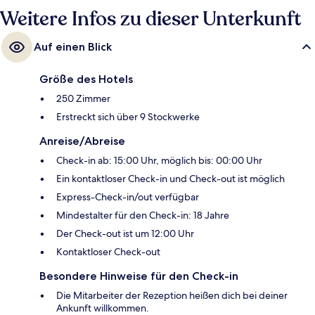
U-Bahn läuft man 7 Minuten (U-Bahn-Station Hyde Park Corner) bzw. 10
Weitere Infos zu dieser Unterkunft
Minuten (U-Bahn-Station Marble Arch).
Auf einen Blick
Größe des Hotels
250 Zimmer
Erstreckt sich über 9 Stockwerke
Anreise/Abreise
Check-in ab: 15:00 Uhr, möglich bis: 00:00 Uhr
Ein kontaktloser Check-in und Check-out ist möglich
Express-Check-in/out verfügbar
Mindestalter für den Check-in: 18 Jahre
Der Check-out ist um 12:00 Uhr
Kontaktloser Check-out
Besondere Hinweise für den Check-in
Die Mitarbeiter der Rezeption heißen dich bei deiner
Ankunft willkommen.