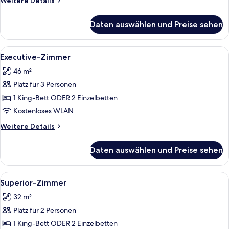
Weitere Details
Details
für
Daten auswählen und Preise sehen
Junior-
Suite
(Deluxe)
Alle
Ein Schlafzimmer mit einem blumigen
16
Executive-Zimmer
Fotos
46 m²
für
Platz für 3 Personen
Executive-
Zimmer
1 King-Bett ODER 2 Einzelbetten
anzeigen
Kostenloses WLAN
Weitere
Weitere Details
Details
für
Daten auswählen und Preise sehen
Executive-
Zimmer
Alle
Ein Hotelzimmer mit einem großen Bet
12
Superior-Zimmer
Fotos
32 m²
für
Platz für 2 Personen
Superior-
Zimmer
1 King-Bett ODER 2 Einzelbetten