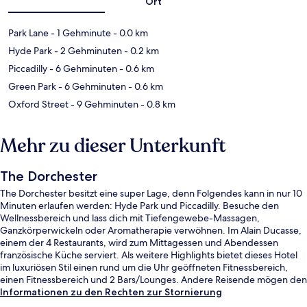
Ort
Park Lane
- 1 Gehminute
- 0.0 km
Hyde Park
- 2 Gehminuten
- 0.2 km
Piccadilly
- 6 Gehminuten
- 0.6 km
Green Park
- 6 Gehminuten
- 0.6 km
Oxford Street
- 9 Gehminuten
- 0.8 km
Mehr zu dieser Unterkunft
The Dorchester
The Dorchester besitzt eine super Lage, denn Folgendes kann in nur 10
Minuten erlaufen werden: Hyde Park und Piccadilly. Besuche den
Wellnessbereich und lass dich mit Tiefengewebe-Massagen,
Ganzkörperwickeln oder Aromatherapie verwöhnen. Im Alain Ducasse,
einem der 4 Restaurants, wird zum Mittagessen und Abendessen
französische Küche serviert. Als weitere Highlights bietet dieses Hotel
im luxuriösen Stil einen rund um die Uhr geöffneten Fitnessbereich,
einen Fitnessbereich und 2 Bars/Lounges. Andere Reisende mögen den
allgemeinen Zustand der Unterkunft. Die Unterkunft ist nur einen
Informationen zu den Rechten zur Stornierung
kurzen Fußmarsch von den öffentlichen Verkehrsmitteln entfernt: Zur