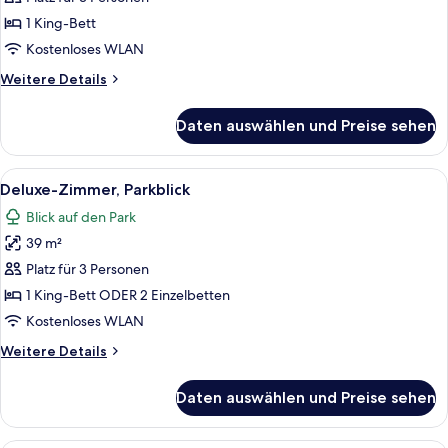
(Executive)
1 King-Bett
anzeigen
Kostenloses WLAN
Weitere
Weitere Details
Details
für
Daten auswählen und Preise sehen
Junior-
Suite
(Executive)
Alle
Ein Hotelzimmer mit einem großen Bet
14
Deluxe-Zimmer, Parkblick
Fotos
Blick auf den Park
für
39 m²
Deluxe-
Zimmer,
Platz für 3 Personen
Parkblick
1 King-Bett ODER 2 Einzelbetten
anzeigen
Kostenloses WLAN
Weitere
Weitere Details
Details
für
Daten auswählen und Preise sehen
Deluxe-
Zimmer,
Parkblick
Ein Schlafzimmer mit einem großen Bet