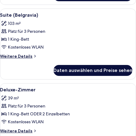
(Hyde
Park)
Alle
Ein stilvoll eingerichtetes Wohnzimmer
16
Suite (Belgravia)
Fotos
103 m²
für
Platz für 3 Personen
Suite
(Belgravia)
1 King-Bett
anzeigen
Kostenloses WLAN
Weitere
Weitere Details
Details
für
Daten auswählen und Preise sehen
Suite
(Belgravia)
Alle
Ein Schlafzimmer mit einem Bett, eine
10
Deluxe-Zimmer
Fotos
39 m²
für
Platz für 3 Personen
Deluxe-
Zimmer
1 King-Bett ODER 2 Einzelbetten
anzeigen
Kostenloses WLAN
Weitere
Weitere Details
Details