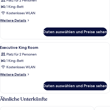
Platz für 2 Personen
für
1 King-Bett
Deluxe
King
Kostenloses WLAN
Room
Weitere
Weitere Details
anzeigen
Details
für
Daten auswählen und Preise sehen
Deluxe
King
Room
Alle
Ein Hotelzimmer mit einem Bett, einer
8
Executive King Room
Fotos
Platz für 2 Personen
für
1 King-Bett
Executive
King
Kostenloses WLAN
Room
Weitere
Weitere Details
anzeigen
Details
für
Daten auswählen und Preise sehen
Executive
King
Room
Ähnliche Unterkünfte
Mandarin Oriental Hyde Park, London
The Lan