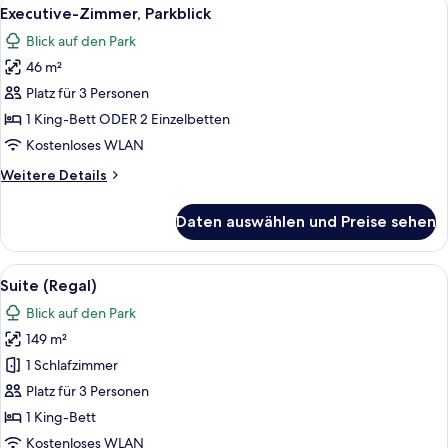
Alle
11
Executive-Zimmer, Parkblick
Fotos
Blick auf den Park
für
46 m²
Executive-
Zimmer,
Platz für 3 Personen
Parkblick
1 King-Bett ODER 2 Einzelbetten
anzeigen
Kostenloses WLAN
Weitere
Weitere Details
Details
für
Daten auswählen und Preise sehen
Executive-
Zimmer,
Parkblick
Alle
Ein Zimmer mit blauem Sofagarnitur,
13
Suite (Regal)
Fotos
Blick auf den Park
für
149 m²
Suite
(Regal)
1 Schlafzimmer
anzeigen
Platz für 3 Personen
1 King-Bett
Kostenloses WLAN