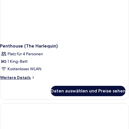
Penthouse (The Harlequin)
Platz für 4 Personen
1 King-Bett
Kostenloses WLAN
Weitere
Weitere Details
Details
für
Daten auswählen und Preise sehen
Penthouse
(The
Harlequin)