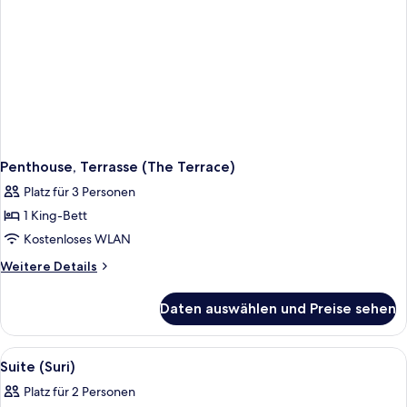
Penthouse, Terrasse (The Terrace)
Platz für 3 Personen
1 King-Bett
Kostenloses WLAN
Weitere
Weitere Details
Details
für
Daten auswählen und Preise sehen
Penthouse,
Terrasse
(The
Alle
Ein geräumiges Wohnzimmer mit einem
4
Terrace)
Suite (Suri)
Fotos
Platz für 2 Personen
für