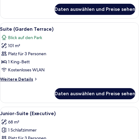
für
Daten auswählen und Preise sehen
Deluxe-
Zimmer
Alle
Ein gut beleuchtetes Wohnzimmer mit e
8
Suite (Garden Terrace)
Fotos
Blick auf den Park
für
101 m²
Suite
(Garden
Platz für 3 Personen
Terrace)
1 King-Bett
anzeigen
Kostenloses WLAN
Weitere
Weitere Details
Details
für
Daten auswählen und Preise sehen
Suite
(Garden
Terrace)
Alle
Ein Schlafzimmer mit einem großen Bet
7
Junior-Suite (Executive)
Fotos
68 m²
für
1 Schlafzimmer
Junior-
Suite
Platz für 3 Personen