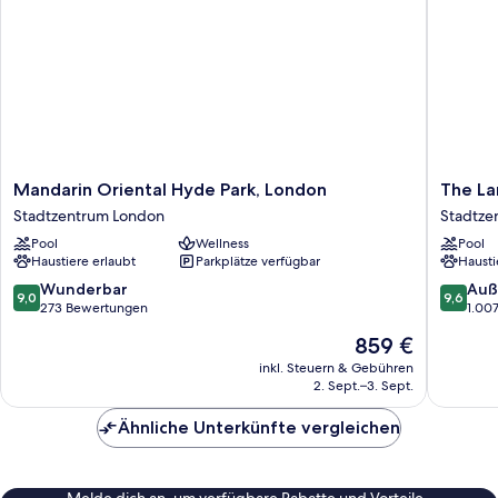
Mandarin
The
Mandarin Oriental Hyde Park, London
The L
Oriental
Langha
Stadtzentrum London
Stadtze
Hyde
London
Pool
Wellness
Pool
Park,
Stadtze
Haustiere erlaubt
Parkplätze verfügbar
Hausti
London
London
Stadtzentrum
9.0
9.6
Wunderbar
Auß
9,0
9,6
London
von
von
273 Bewertungen
1.00
10,
10,
Der
859 €
Wunderbar,
Außerge
Preis
273
1.007
inkl. Steuern & Gebühren
beträgt
2. Sept.–3. Sept.
Bewertungen
Bewert
859 €
Ähnliche Unterkünfte vergleichen