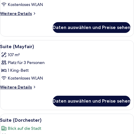
anzeigen
Kostenloses WLAN
Weitere
Weitere Details
Details
für
Daten auswählen und Preise sehen
Superior-
Zimmer
Alle
Ein stilvoll eingerichtetes Wohnzimme
11
Suite (Mayfair)
Fotos
107 m²
für
Platz für 3 Personen
Suite
(Mayfair)
1 King-Bett
anzeigen
Kostenloses WLAN
Weitere
Weitere Details
Details
für
Daten auswählen und Preise sehen
Suite
(Mayfair)
Alle
Ein geräumiges Wohnzimmer mit einer
14
Suite (Dorchester)
Fotos
Blick auf die Stadt
für