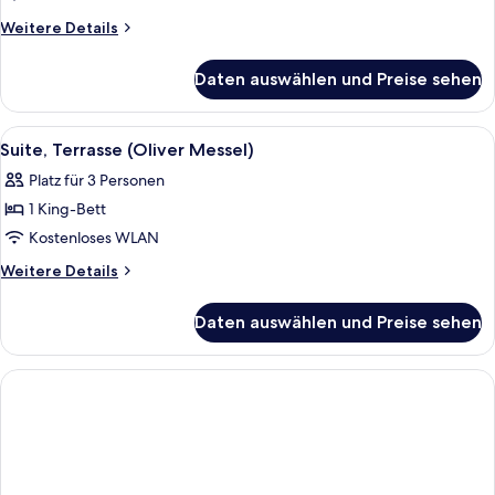
Weitere
Weitere Details
Details
für
Daten auswählen und Preise sehen
Suite
(Regal)
Alle
Ein großes Bett mit floralem Kopfteil
5
Suite, Terrasse (Oliver Messel)
Fotos
Platz für 3 Personen
für
1 King-Bett
Suite,
Terrasse
Kostenloses WLAN
(Oliver
Weitere
Weitere Details
Messel)
Details
für
anzeigen
Daten auswählen und Preise sehen
Suite,
Terrasse
(Oliver
Messel)