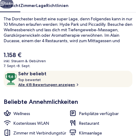
168+
Übersicht
Zimmer
Lage
Richtlinien
The Dorchester besitzt eine super Lage, denn Folgendes kann in nur
10 Minuten erlaufen werden: Hyde Park und Piccadilly. Besuche den
Wellnessbereich und lass dich mit Tiefengewebe-Massagen,
Ganzkörperwickeln oder Aromatherapie verwöhnen. Im Alain
Ducasse, einem der 4 Restaurants, wird zum Mittagessen und
Abendessen französische Küche serviert. Als weitere Highlights
bietet dieses Hotel im luxuriösen Stil einen rund um die Uhr
Der
1.158 €
geöffneten Fitnessbereich, einen Fitnessbereich und 2
aktuelle
inkl. Steuern & Gebühren
Bars/Lounges. Andere Reisende mögen den allgemeinen Zustand
Preis
7. Sept.–8. Sept.
der Unterkunft. Die Unterkunft ist nur einen kurzen Fußmarsch von
2 Bars/Lounges
beträgt
Bewertungen
9,6
den öffentlichen Verkehrsmitteln entfernt: Zur U-Bahn läuft man 7
Sehr beliebt
1.158 €.
Minuten (U-Bahn-Station Hyde Park Corner) bzw. 10 Minuten (U-
T
von
Top bewertet
Bahn-Station Marble Arch).
o
Alle 415 Bewertungen anzeigen
10,
p
Sehr
beliebt
Beliebte Annehmlichkeiten
b
e
w
Wellness
Parkplätze verfügbar
e
r
Kostenloses WLAN
Restaurant
t
Zimmer mit Verbindungstür
Klimaanlage
e