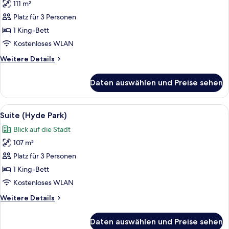
111 m²
Suite
(Dorchester)
Platz für 3 Personen
anzeigen
1 King-Bett
Kostenloses WLAN
Weitere
Weitere Details
Details
für
Daten auswählen und Preise sehen
Suite
(Dorchester)
Alle
Ein stilvoll eingerichtetes Wohnzimme
13
Suite (Hyde Park)
Fotos
Blick auf die Stadt
für
107 m²
Suite
(Hyde
Platz für 3 Personen
Park)
1 King-Bett
anzeigen
Kostenloses WLAN
Weitere
Weitere Details
Details
für
Daten auswählen und Preise sehen
Suite