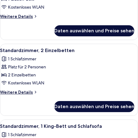
Queen-
Kostenloses WLAN
Bett
Weitere
Weitere Details
anzeigen
Details
für
Daten auswählen und Preise sehen
Standardzimmer,
1
Queen-
Alle
Ein Hotelzimmer mit zwei Betten, ein
6
Bett
Standardzimmer, 2 Einzelbetten
Fotos
1 Schlafzimmer
für
Platz für 2 Personen
Standardzimmer,
2 Einzelbetten
2 Einzelbetten
anzeigen
Kostenloses WLAN
Weitere
Weitere Details
Details
für
Daten auswählen und Preise sehen
Standardzimmer,
2 Einzelbetten
Alle
Ein Hotel-Rezeptionsbereich mit einer 
6
Standardzimmer, 1 King-Bett und Schlafsofa
Fotos
1 Schlafzimmer
für