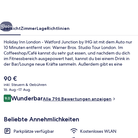
-
Watford
Junction
rück
Weiter
by
60+
Übersicht
Zimmer
Lage
Richtlinien
IHG
Holiday Inn London - Watford Junction by IHG ist mit dem Auto nur
10 Minuten entfernt von: Warner Bros. Studio Tour London. Im
Coffeeshop/Café kannst du sehr gut essen, und nachdem du dich
im Fitnessbereich ausgepowert hast, kannst du bei einem Drink in
der Bar/Lounge neue Kräfte sammeln. Außerdem gibt es eine
Snackbar and eine Terrasse. Anderen Reisenden gefallen das
hilfsbereite Personal und das Frühstück sehr gut.
Der
90 €
aktuelle
inkl. Steuern & Gebühren
Preis
16. Aug.–17. Aug.
Lobby
beträgt
Bewertungen
Wunderbar
9,0
Alle 796 Bewertungen anzeigen
90 €.
9,0 von 10.
Beliebte Annehmlichkeiten
Parkplätze verfügbar
Kostenloses WLAN