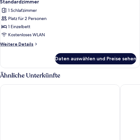
4
Standardzimmer
Fotos
1 Schlafzimmer
für
Platz für 2 Personen
Standardzimmer
anzeigen
1 Einzelbett
Kostenloses WLAN
Weitere
Weitere Details
Details
für
Daten auswählen und Preise sehen
Standardzimmer
Ähnliche Unterkünfte
Holiday Inn Express London-Watford Junction by IHG
Leonard