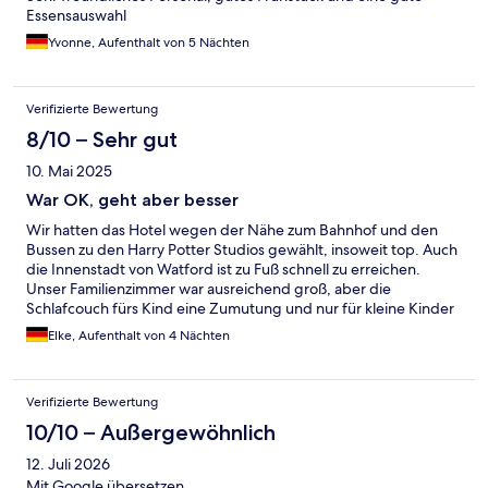
Essensauswahl
Yvonne, Aufenthalt von 5 Nächten
Verifizierte Bewertung
8/10 – Sehr gut
10. Mai 2025
War OK, geht aber besser
Wir hatten das Hotel wegen der Nähe zum Bahnhof und den
Bussen zu den Harry Potter Studios gewählt, insoweit top. Auch
die Innenstadt von Watford ist zu Fuß schnell zu erreichen.
Unser Familienzimmer war ausreichend groß, aber die
Schlafcouch fürs Kind eine Zumutung und nur für kleine Kinder
geeignet, größere Kinder spüren die Sprungfedern im Rücken.
Elke, Aufenthalt von 4 Nächten
Der Zustand des Hotels insgesamt war gut, aber an einigen
Stellen könnte verbessert/erneuert werden. Das Personal war
nett und bemüht, was leider nicht auf alle Mitarbeiter am
Verifizierte Bewertung
Empfang zutraf. Das Frühstück war OK und der Parkplatz
kostenlos.
10/10 – Außergewöhnlich
12. Juli 2026
Mit Google übersetzen