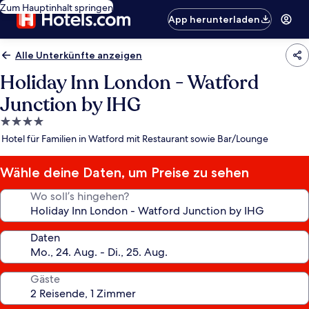
Zum Hauptinhalt springen
App herunterladen
Alle Unterkünfte anzeigen
Holiday Inn London - Watford
Junction by IHG
4.0-
Sterne-
Hotel für Familien in Watford mit Restaurant sowie Bar/Lounge
Unterkunft
Wähle deine Daten, um Preise zu sehen
Wo soll’s hingehen?
Daten
Gäste