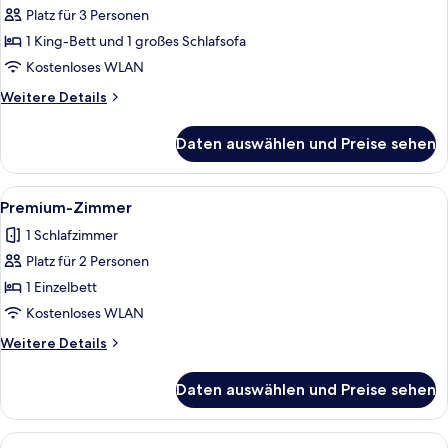
Platz für 3 Personen
Standardzimmer,
1 King-
1 King-Bett und 1 großes Schlafsofa
Bett
Kostenloses WLAN
und
Weitere
Weitere Details
Schlafsofa
Details
anzeigen
für
Daten auswählen und Preise sehen
Standardzimmer,
1 King-
Bett
Alle
Ein Hotelzimmer mit einem ordentlich
2
und
Premium-Zimmer
Fotos
Schlafsofa
1 Schlafzimmer
für
Platz für 2 Personen
Premium-
Zimmer
1 Einzelbett
anzeigen
Kostenloses WLAN
Weitere
Weitere Details
Details
für
Daten auswählen und Preise sehen
Premium-
Zimmer
Alle
Ein Hotelzimmer mit einem Bett, eine