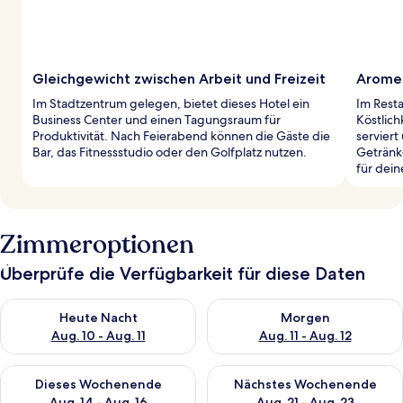
Gleichgewicht zwischen Arbeit und Freizeit
Arome
Im Stadtzentrum gelegen, bietet dieses Hotel ein
Im Resta
Business Center und einen Tagungsraum für
Köstlic
Produktivität. Nach Feierabend können die Gäste die
serviert
Bar, das Fitnessstudio oder den Golfplatz nutzen.
Getränke
für dei
Zimmeroptionen
Überprüfe die Verfügbarkeit für diese Daten
Überprüfe die Verfügbarkeit für heute Nacht, Aug. 10 - Aug. 11
Überprüfe die Verfügbarkeit fü
Heute Nacht
Morgen
Aug. 10 - Aug. 11
Aug. 11 - Aug. 12
Überprüfe die Verfügbarkeit für dieses Wochenende, Aug. 14 -
Überprüfe die Verfügbarkeit f
Dieses Wochenende
Nächstes Wochenende
Aug. 14 - Aug. 16
Aug. 21 - Aug. 23