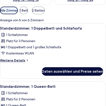
Verfügbare
Alle Zimmer
1 Bett
2 Betten
Filter
für
Anzeige von 6 von 6 Zimmern
Zimmer
Alle
Ein modernes Badezimmer mit einem 
4
Standardzimmer, 1 Doppelbett und Schlafsofa
Fotos
1 Schlafzimmer
für
Platz für 3 Personen
Standardzimmer,
1 Doppelbett
1 Doppelbett und 1 großes Schlafsofa
und
Kostenloses WLAN
Schlafsofa
Weitere
Weitere Details
anzeigen
Details
für
Daten auswählen und Preise sehen
Standardzimmer,
1 Doppelbett
und
Alle
Ein Hotelzimmer mit einem großen Be
8
Schlafsofa
Standardzimmer, 1 Queen-Bett
Fotos
1 Schlafzimmer
für
Platz für 2 Personen
Standardzimmer,
1
1 Queen-Bett