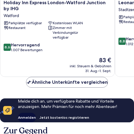
Holiday
Leonard
Holiday Inn Express London-Watford Junction
Leonar
Inn
Hotel
by IHG
Stadtze
Express
London
Watford
Parkpl
London-
Watford
Restau
Watford
Parkplätze verfügbar
Kostenloses WLAN
Stadtze
Restaurant
Zimmer mit
Junction
Watford
Verbindungstür
by
verfügbar
8.8
Her
IHG
8,8
von
1.01
8.6
Watford
Hervorragend
8,6
10,
von
1.007 Bewertungen
Hervorr
10,
Der
83 €
1.012
Hervorragend,
Preis
Bewert
1.007
inkl. Steuern & Gebühren
beträgt
31. Aug.–1. Sept.
Bewertungen
83 €
Ähnliche Unterkünfte vergleichen
Melde dich an, um verfügbare Rabatte und Vorteile
anzuzeigen. Mehr Prämien für noch mehr Abenteuer!
Anmelden
Jetzt kostenlos registrieren
Zur Gegend