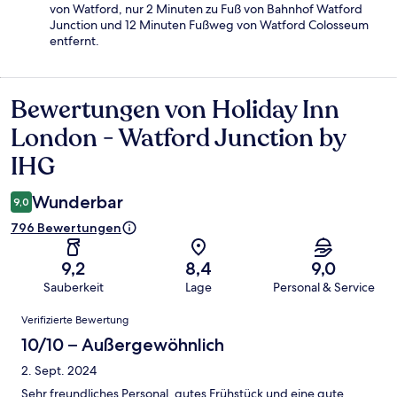
von Watford, nur 2 Minuten zu Fuß von Bahnhof Watford
Junction und 12 Minuten Fußweg von Watford Colosseum
entfernt.
Bewertungen von Holiday Inn
Bewertungen
London - Watford Junction by
IHG
Wunderbar
9,0
796 Bewertungen
9,2
8,4
9,0
Sauberkeit
Lage
Personal & Service
Bewertungen
Verifizierte Bewertung
10/10 – Außergewöhnlich
2. Sept. 2024
Sehr freundliches Personal, gutes Frühstück und eine gute