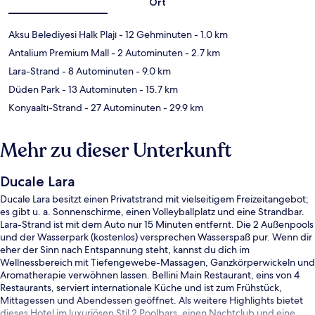
Ort
Aksu Belediyesi Halk Plajı
- 12 Gehminuten
- 1.0 km
Antalium Premium Mall
- 2 Autominuten
- 2.7 km
Lara-Strand
- 8 Autominuten
- 9.0 km
Düden Park
- 13 Autominuten
- 15.7 km
Konyaaltı-Strand
- 27 Autominuten
- 29.9 km
Mehr zu dieser Unterkunft
Ducale Lara
Ducale Lara besitzt einen Privatstrand mit vielseitigem Freizeitangebot;
es gibt u. a. Sonnenschirme, einen Volleyballplatz und eine Strandbar.
Lara-Strand ist mit dem Auto nur 15 Minuten entfernt. Die 2 Außenpools
und der Wasserpark (kostenlos) versprechen Wasserspaß pur. Wenn dir
eher der Sinn nach Entspannung steht, kannst du dich im
Wellnessbereich mit Tiefengewebe-Massagen, Ganzkörperwickeln und
Aromatherapie verwöhnen lassen. Bellini Main Restaurant, eins von 4
Restaurants, serviert internationale Küche und ist zum Frühstück,
Mittagessen und Abendessen geöffnet. Als weitere Highlights bietet
dieses Hotel im luxuriösen Stil 2 Poolbars, einen Nachtclub und eine