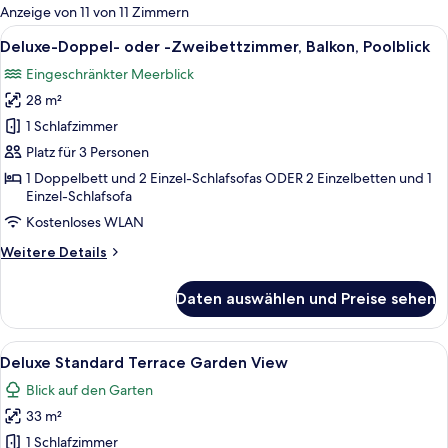
für
Anzeige von 11 von 11 Zimmern
Zimmer
Alle
Ein Hotelzimmer mit zwei Betten, ein
9
Deluxe-Doppel- oder -Zweibettzimmer, Balkon, Poolblick
Fotos
Eingeschränkter Meerblick
für
28 m²
Deluxe-
Doppel-
1 Schlafzimmer
oder
Platz für 3 Personen
-
1 Doppelbett und 2 Einzel-Schlafsofas ODER 2 Einzelbetten und 1
Zweibettzimmer,
Einzel-Schlafsofa
Balkon,
Kostenloses WLAN
Poolblick
Weitere
Weitere Details
anzeigen
Details
für
Daten auswählen und Preise sehen
Deluxe-
Doppel-
oder
Alle
Ein Hotelzimmer mit zwei Betten, eine
4
-
Deluxe Standard Terrace Garden View
Fotos
Zweibettzimmer,
Blick auf den Garten
Balkon,
für
Poolblick
33 m²
Deluxe
Standard
1 Schlafzimmer