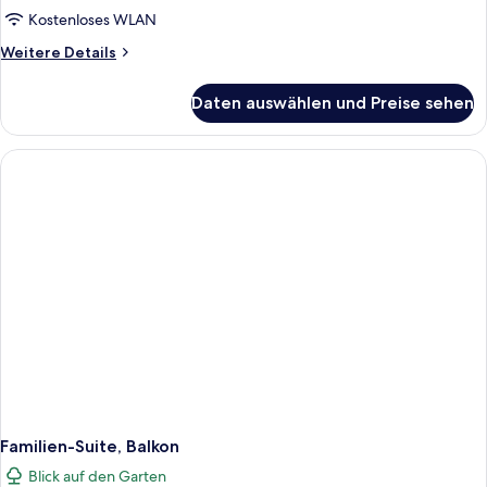
anzeigen
Kostenloses WLAN
Weitere
Weitere Details
Details
für
Daten auswählen und Preise sehen
Family
Suite
Garden
View
Familien-Suite, Balkon
Blick auf den Garten