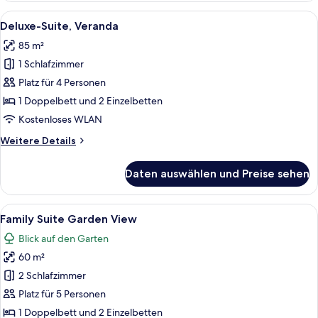
Veranda
Alle
Ein modernes Wohnzimmer mit Fernseh
4
Deluxe-Suite, Veranda
Fotos
85 m²
für
1 Schlafzimmer
Deluxe-
Suite,
Platz für 4 Personen
Veranda
1 Doppelbett und 2 Einzelbetten
anzeigen
Kostenloses WLAN
Weitere
Weitere Details
Details
für
Daten auswählen und Preise sehen
Deluxe-
Suite,
Veranda
Alle
Ein Hotelzimmer mit zwei Betten, eine
9
Family Suite Garden View
Fotos
Blick auf den Garten
für
60 m²
Family
Suite
2 Schlafzimmer
Garden
Platz für 5 Personen
View
1 Doppelbett und 2 Einzelbetten