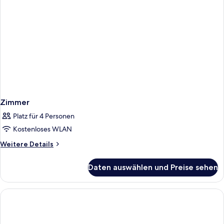
Zimmer
Platz für 4 Personen
Kostenloses WLAN
Weitere
Weitere Details
Details
für
Daten auswählen und Preise sehen
Zimmer