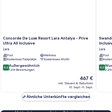
Concorde
Swando
Concorde De Luxe Resort Lara Antalya - Prive
Swando
De
Hotels
Ultra All Inclusive
Inclusi
Luxe
&
Lara
Lara
Resort
Resort
Lara
Pool
Wellness
Topkapi
Pool
Kostenlose Parkplätze
Kostenloses WLAN
Kosten
Antalya
Palace
-
-
9.6
9.0
Außergewöhnlich
Wun
9,6
9,0
Prive
All
von
von
1.214 Bewertungen
2.25
Ultra
Inclusiv
10,
10,
Der
467 €
All
Lara
Außergewöhnlich,
Wunder
Preis
Inclusive
1.214
2.254
inkl. Steuern & Gebühren
beträgt
Lara
10. Sept.–11. Sept.
Bewertungen
Bewert
467 €
Ähnliche Unterkünfte vergleichen