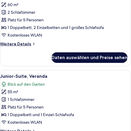
60 m²
2 Schlafzimmer
Platz für 5 Personen
1 Doppelbett, 2 Einzelbetten und 1 großes Schlafsofa
Kostenloses WLAN
Weitere
Weitere Details
Details
für
Daten auswählen und Preise sehen
Familien-
Suite,
Balkon
Alle
Ein modernes Hotelzimmer mit einem 
6
Junior-Suite, Veranda
Fotos
Blick auf den Garten
für
55 m²
Junior-
Suite,
1 Schlafzimmer
Veranda
Platz für 5 Personen
anzeigen
1 Doppelbett und 1 Einzel-Schlafsofa
Kostenloses WLAN
Weitere