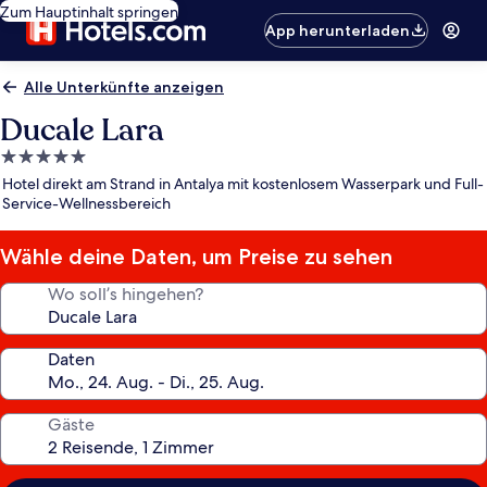
Zum Hauptinhalt springen
App herunterladen
Alle Unterkünfte anzeigen
Ducale Lara
5.0-
Sterne-
Hotel direkt am Strand in Antalya mit kostenlosem Wasserpark und Full-
Unterkunft
Service-Wellnessbereich
Wähle deine Daten, um Preise zu sehen
Wo soll’s hingehen?
Daten
Gäste