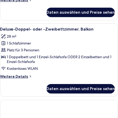
Weitere Details
Details
für
Daten auswählen und Preise sehen
Junior-
Suite,
Veranda
Alle
Ein Hotelzimmer mit zwei Betten, ein
7
Deluxe-Doppel- oder -Zweibettzimmer, Balkon
Fotos
28 m²
für
1 Schlafzimmer
Deluxe-
Doppel-
Platz für 3 Personen
oder
1 Doppelbett und 1 Einzel-Schlafsofa ODER 2 Einzelbetten und 1
Einzel-Schlafsofa
-
Zweibettzimmer,
Kostenloses WLAN
Balkon
Weitere
Weitere Details
anzeigen
Details
für
Daten auswählen und Preise sehen
Deluxe-
Doppel-
oder
-
Zweibettzimmer,
Balkon