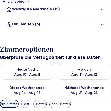
Alle anzeigen
Wichtigste Merkmale
(12)
Für Familien
(6)
Zimmeroptionen
Überprüfe die Verfügbarkeit für diese Daten
Überprüfe die Verfügbarkeit für heute Nacht, Aug. 10 - Aug. 11
Überprüfe die Verfügbarkeit fü
Heute Nacht
Morgen
Aug. 10 - Aug. 11
Aug. 11 - Aug. 12
Überprüfe die Verfügbarkeit für dieses Wochenende, Aug. 14 -
Überprüfe die Verfügbarkeit f
Dieses Wochenende
Nächstes Wochenende
Aug. 14 - Aug. 16
Aug. 21 - Aug. 23
Verfügbare
Alle Zimmer
1 Bett
2 Betten
Über 3 Betten
Filter