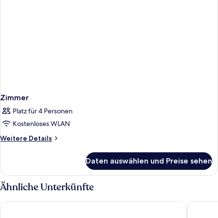
Zimmer
Platz für 4 Personen
Kostenloses WLAN
Weitere
Weitere Details
Details
für
Daten auswählen und Preise sehen
Zimmer
Ähnliche Unterkünfte
Concorde De Luxe Resort Lara Antalya - Prive Ultra All Inclusiv
Swandor 