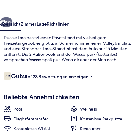
rück
Weiter
82+
Übersicht
Zimmer
Lage
Richtlinien
Ducale Lara besitzt einen Privatstrand mit vielseitigem
Freizeitangebot; es gibt u. a. Sonnenschirme, einen Volleyballplatz
und eine Strandbar. Lara-Strand ist mit dem Auto nur 15 Minuten
entfernt. Die 2 Außenpools und der Wasserpark (kostenlos)
versprechen Wasserspaß pur. Wenn dir eher der Sinn nach
Entspannung steht, kannst du dich im Wellnessbereich mit
Tiefengewebe-Massagen, Ganzkörperwickeln und Aromatherapie
Bewertungen
Gut
verwöhnen lassen. Bellini Main Restaurant, eins von 4 Restaurants,
7,8
Alle 123 Bewertungen anzeigen
7,8 von 10.
serviert internationale Küche und ist zum Frühstück, Mittagessen
und Abendessen geöffnet. Als weitere Highlights bietet dieses
Fassade der Unterkunft
Hotel im luxuriösen Stil 2 Poolbars, einen Nachtclub und eine
Beliebte Annehmlichkeiten
Loungebar.
Pool
Wellness
Flughafentransfer
Kostenlose Parkplätze
Kostenloses WLAN
Restaurant