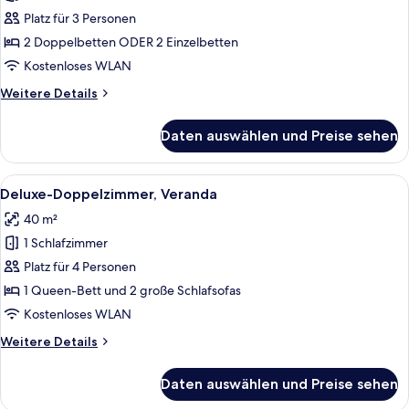
Terrace
Platz für 3 Personen
Garden
2 Doppelbetten ODER 2 Einzelbetten
View
Kostenloses WLAN
anzeigen
Weitere
Weitere Details
Details
für
Daten auswählen und Preise sehen
Deluxe
Standard
Terrace
Alle
Ein modernes Hotelzimmer mit einem g
8
Garden
Deluxe-Doppelzimmer, Veranda
Fotos
View
40 m²
für
1 Schlafzimmer
Deluxe-
Doppelzimmer,
Platz für 4 Personen
Veranda
1 Queen-Bett und 2 große Schlafsofas
anzeigen
Kostenloses WLAN
Weitere
Weitere Details
Details
für
Daten auswählen und Preise sehen
Deluxe-
Doppelzimmer,