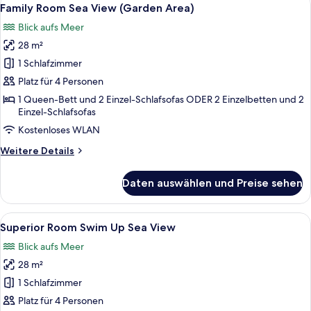
Alle
4
View
Family Room Sea View (Garden Area)
Fotos
Blick aufs Meer
für
28 m²
Family
Room
1 Schlafzimmer
Sea
Platz für 4 Personen
View
1 Queen-Bett und 2 Einzel-Schlafsofas ODER 2 Einzelbetten und 2
(Garden
Einzel-Schlafsofas
Area)
Kostenloses WLAN
anzeigen
Weitere
Weitere Details
Details
für
Daten auswählen und Preise sehen
Family
Room
Sea
Alle
Superior Room Swim Up Sea View | Sch
9
View
Superior Room Swim Up Sea View
Fotos
(Garden
Blick aufs Meer
Area)
für
28 m²
Superior
Room
1 Schlafzimmer
Swim
Platz für 4 Personen