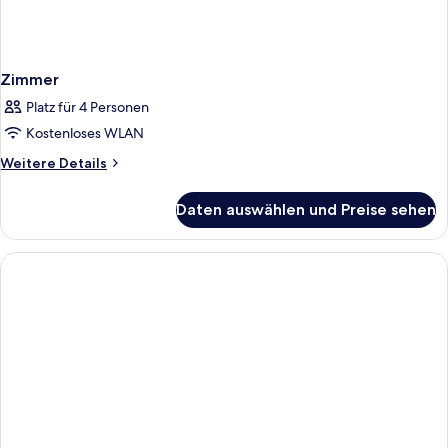
Zimmer
Platz für 4 Personen
Kostenloses WLAN
Weitere
Weitere Details
Details
für
Daten auswählen und Preise sehen
Zimmer