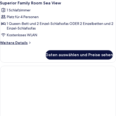
Alle
5
Sea
Superior Family Room Sea View
Fotos
View
1 Schlafzimmer
(Garden
für
Area)
Platz für 4 Personen
Superior
Family
1 Queen-Bett und 2 Einzel-Schlafsofas ODER 2 Einzelbetten und 2
Einzel-Schlafsofas
Room
Kostenloses WLAN
Sea
View
Weitere
Weitere Details
anzeigen
Details
für
Daten auswählen und Preise sehen
Superior
Family
Room
Sea
View