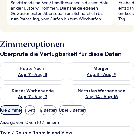
Sandstrände heißen Strandbesucher in diesem Hotel
Erlebe d
an der Küste willkommen. Die nahe gelegenen
entspann
Gewässer bieten Abenteuer vom Schnorcheln bis
ein kost
zum Parasailing, vom Surfen bis zum Windsurfen.
Tag.
Zimmeroptionen
Überprüfe die Verfügbarkeit für diese Daten
Überprüfe die Verfügbarkeit für heute Nacht, Aug. 7 - Aug. 8.
Überprüfe die Verfügbarkeit f
Heute Nacht
Morgen
Aug. 7 - Aug. 8
Aug. 8 - Aug. 9
Überprüfe die Verfügbarkeit für dieses Wochenende, Aug. 7 - 
Überprüfe die Verfügbarkeit f
Dieses Wochenende
Nächstes Wochenende
Aug. 7 - Aug. 9
Aug. 14 - Aug. 16
Verfügbare
Alle Zimmer
1 Bett
2 Betten
Über 3 Betten
Filter
für
Anzeige von 10 von 10 Zimmern
Zimmer
Alle
Schreibtisch, Bügeleisen/Bügelbrett,
4
Twin / Double Room Inland View