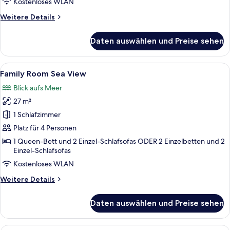
Kostenloses WLAN
View
Weitere
Weitere Details
anzeigen
Details
für
Daten auswählen und Preise sehen
Twin
/
Double
Alle
Family Room Sea View | Schreibtisch,
5
Room
Family Room Sea View
Fotos
Sea
Blick aufs Meer
View
für
27 m²
Family
Room
1 Schlafzimmer
Sea
Platz für 4 Personen
View
1 Queen-Bett und 2 Einzel-Schlafsofas ODER 2 Einzelbetten und 2
anzeigen
Einzel-Schlafsofas
Kostenloses WLAN
Weitere
Weitere Details
Details
für
Daten auswählen und Preise sehen
Family
Room
Sea
Family Room Sea View (Garden Area) |