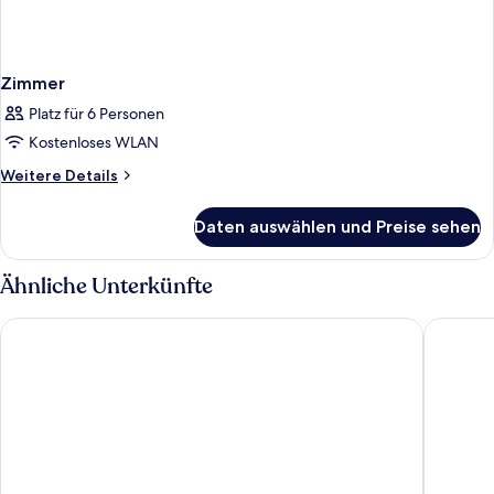
Zimmer
Platz für 6 Personen
Kostenloses WLAN
Weitere
Weitere Details
Details
für
Daten auswählen und Preise sehen
Zimmer
Ähnliche Unterkünfte
Napa Mermaid Hotel & Suites
Nelia Ga