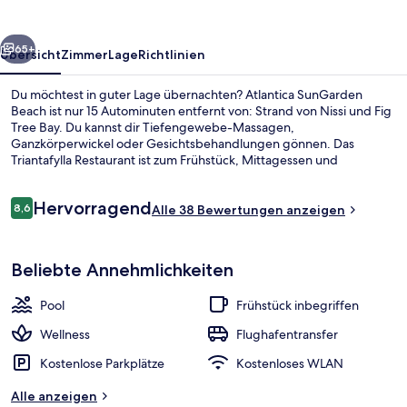
rück
Weiter
65+
Übersicht
Zimmer
Lage
Richtlinien
Du möchtest in guter Lage übernachten? Atlantica SunGarden
Beach ist nur 15 Autominuten entfernt von: Strand von Nissi und Fig
Tree Bay. Du kannst dir Tiefengewebe-Massagen,
Ganzkörperwickel oder Gesichtsbehandlungen gönnen. Das
Triantafylla Restaurant ist zum Frühstück, Mittagessen und
Abendessen geöffnet. Zu den weiteren Highlights gehören 4
Außenpools, ein Innenpool und eine Bar/Lounge.
Bewertungen
Hervorragend
8,6
Alle 38 Bewertungen anzeigen
8,6 von 10.
Innenpool, 4 Außenpools, Sonnenschi
Beliebte Annehmlichkeiten
Pool
Frühstück inbegriffen
Wellness
Flughafentransfer
Kostenlose Parkplätze
Kostenloses WLAN
Alle anzeigen