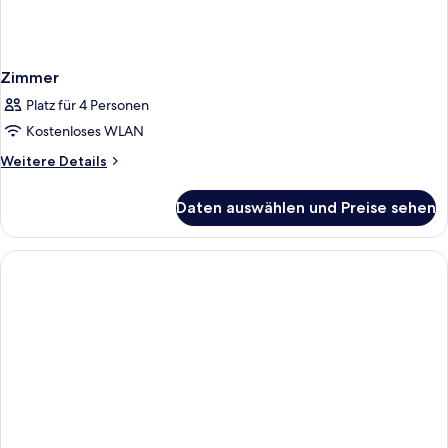
Zimmer
Platz für 4 Personen
Kostenloses WLAN
Weitere
Weitere Details
Details
für
Daten auswählen und Preise sehen
Zimmer