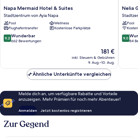
Napa
Nelia
Napa Mermaid Hotel & Suites
Nelia 
Mermaid
Garden
Stadtzentrum von Ayia Napa
Stadtze
Hotel
Stadtze
Pool
Wellness
Pool
&
von
Flughafentransfer
Kostenlose Parkplätze
Koste
Suites
Ayia
Stadtzentrum
Napa
9.2
9.0
Wunderbar
Wun
9,2
9,0
von
von
von
662 Bewertungen
84 B
Ayia
10,
10,
Der
181 €
Napa
Wunderbar,
Wunder
Preis
662
84
inkl. Steuern & Gebühren
beträgt
9. Aug.–10. Aug.
Bewertungen
Bewert
181 €
Ähnliche Unterkünfte vergleichen
Melde dich an, um verfügbare Rabatte und Vorteile
anzuzeigen. Mehr Prämien für noch mehr Abenteuer!
Anmelden
Jetzt kostenlos registrieren
Zur Gegend