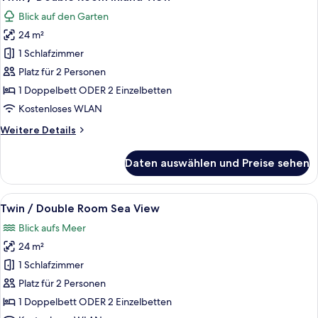
Fotos
Blick auf den Garten
für
24 m²
Twin
/
1 Schlafzimmer
Double
Platz für 2 Personen
Room
1 Doppelbett ODER 2 Einzelbetten
Inland
Kostenloses WLAN
View
Weitere
Weitere Details
anzeigen
Details
für
Daten auswählen und Preise sehen
Twin
/
Double
Alle
Twin / Double Room Sea View | Schrei
5
Room
Twin / Double Room Sea View
Fotos
Inland
Blick aufs Meer
View
für
24 m²
Twin
/
1 Schlafzimmer
Double
Platz für 2 Personen
Room
1 Doppelbett ODER 2 Einzelbetten
Sea