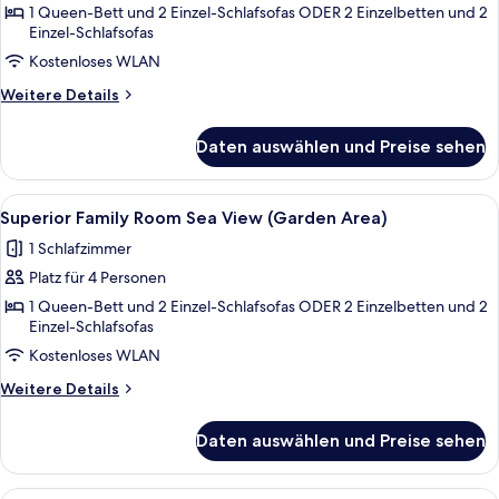
Up
1 Queen-Bett und 2 Einzel-Schlafsofas ODER 2 Einzelbetten und 2
Sea
Einzel-Schlafsofas
View
Kostenloses WLAN
anzeigen
Weitere
Weitere Details
Details
für
Daten auswählen und Preise sehen
Superior
Room
Swim
Alle
Superior Family Room Sea View (Garde
5
Up
Superior Family Room Sea View (Garden Area)
Fotos
Sea
1 Schlafzimmer
View
für
Platz für 4 Personen
Superior
Family
1 Queen-Bett und 2 Einzel-Schlafsofas ODER 2 Einzelbetten und 2
Einzel-Schlafsofas
Room
Kostenloses WLAN
Sea
View
Weitere
Weitere Details
(Garden
Details
für
Area)
Daten auswählen und Preise sehen
Superior
anzeigen
Family
Room
Superior Family Room Sea View | Schr