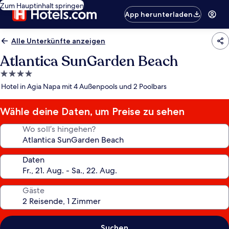
Zum Hauptinhalt springen
App herunterladen
Alle Unterkünfte anzeigen
Atlantica SunGarden Beach
4.0-
Sterne-
Hotel in Agia Napa mit 4 Außenpools und 2 Poolbars
Unterkunft
Wähle deine Daten, um Preise zu sehen
Wo soll’s hingehen?
Daten
Gäste
Suchen