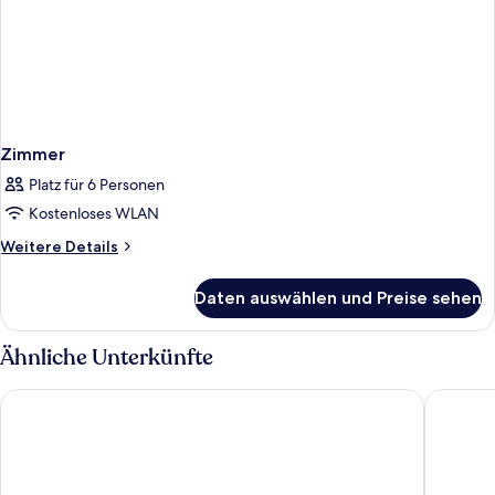
Zimmer
Platz für 6 Personen
Kostenloses WLAN
Weitere
Weitere Details
Details
für
Daten auswählen und Preise sehen
Zimmer
Ähnliche Unterkünfte
Hotel Ferola
Aditya B