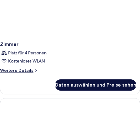
Zimmer
Platz für 4 Personen
Kostenloses WLAN
Weitere
Weitere Details
Details
für
Daten auswählen und Preise sehen
Zimmer