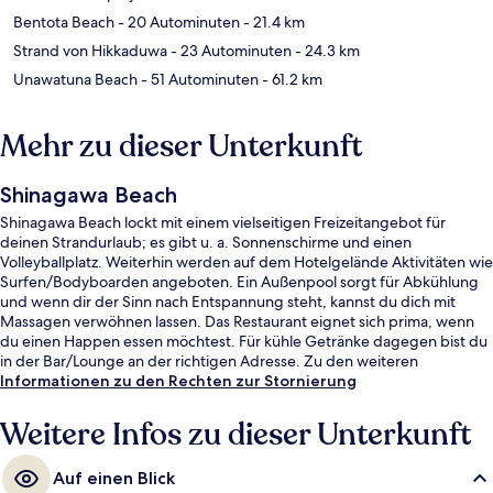
Bentota Beach
- 20 Autominuten
- 21.4 km
Strand von Hikkaduwa
- 23 Autominuten
- 24.3 km
Unawatuna Beach
- 51 Autominuten
- 61.2 km
Mehr zu dieser Unterkunft
Shinagawa Beach
Shinagawa Beach lockt mit einem vielseitigen Freizeitangebot für
deinen Strandurlaub; es gibt u. a. Sonnenschirme und einen
Volleyballplatz. Weiterhin werden auf dem Hotelgelände Aktivitäten wie
Surfen/Bodyboarden angeboten. Ein Außenpool sorgt für Abkühlung
und wenn dir der Sinn nach Entspannung steht, kannst du dich mit
Massagen verwöhnen lassen. Das Restaurant eignet sich prima, wenn
du einen Happen essen möchtest. Für kühle Getränke dagegen bist du
in der Bar/Lounge an der richtigen Adresse. Zu den weiteren
Annehmlichkeiten dieses Hotels im luxuriösen Stil gehören
Informationen zu den Rechten zur Stornierung
Fitnessmöglichkeiten, ein Kinderbecken und eine Terrasse.
Weitere Infos zu dieser Unterkunft
Auf einen Blick