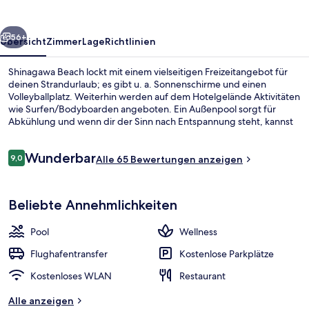
rück
Weiter
56+
Übersicht
Zimmer
Lage
Richtlinien
Shinagawa Beach lockt mit einem vielseitigen Freizeitangebot für
deinen Strandurlaub; es gibt u. a. Sonnenschirme und einen
Volleyballplatz. Weiterhin werden auf dem Hotelgelände Aktivitäten
wie Surfen/Bodyboarden angeboten. Ein Außenpool sorgt für
Abkühlung und wenn dir der Sinn nach Entspannung steht, kannst
du dich mit Massagen verwöhnen lassen. Das Restaurant eignet sich
prima, wenn du einen Happen essen möchtest. Für kühle Getränke
Bewertungen
Wunderbar
dagegen bist du in der Bar/Lounge an der richtigen Adresse. Zu
9,0
Alle 65 Bewertungen anzeigen
9,0 von 10.
den weiteren Annehmlichkeiten dieses Hotels im luxuriösen Stil
gehören Fitnessmöglichkeiten, ein Kinderbecken und eine Terrasse.
Außenpool, Sonnenschirme, Liegestüh
Beliebte Annehmlichkeiten
Pool
Wellness
Flughafentransfer
Kostenlose Parkplätze
Kostenloses WLAN
Restaurant
Alle anzeigen