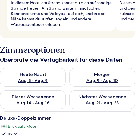
In diesem Hotel am Strand kannst du dich auf sandige
Dieses H
Strände freuen. Am Strand warten Handtücher,
und dem
Sonnenschirme und Volleyball auf dich, und in der
kulinari
Nähe kannst du surfen, angeln und andere
und der
Wasserabenteuer erleben.
Zimmeroptionen
Überprüfe die Verfügbarkeit für diese Daten
Überprüfe die Verfügbarkeit für heute Nacht, Aug. 8 - Aug. 9.
Überprüfe die Verfügbarkeit f
Heute Nacht
Morgen
Aug. 8 - Aug. 9
Aug. 9 - Aug. 10
Überprüfe die Verfügbarkeit für dieses Wochenende, Aug. 14 -
Überprüfe die Verfügbarkeit f
Dieses Wochenende
Nächstes Wochenende
Aug. 14 - Aug. 16
Aug. 21 - Aug. 23
Alle
Ein Hotelzimmer mit einem großen Bett
16
Deluxe-Doppelzimmer
Fotos
Blick aufs Meer
für
42 m²