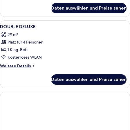
für
Daten auswählen und Preise sehen
Suite
Alle
Ein Hotelzimmer mit Bett, Schreibtisch
1
DOUBLE DELUXE
Fotos
29 m²
für
Platz für 4 Personen
DOUBLE
DELUXE
1 King-Bett
anzeigen
Kostenloses WLAN
Weitere
Weitere Details
Details
für
Daten auswählen und Preise sehen
DOUBLE
DELUXE