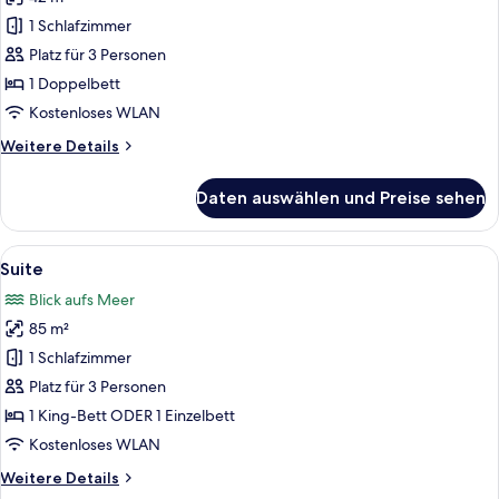
Deluxe-
Doppelzimmer
1 Schlafzimmer
anzeigen
Platz für 3 Personen
1 Doppelbett
Kostenloses WLAN
Weitere
Weitere Details
Details
für
Daten auswählen und Preise sehen
Deluxe-
Doppelzimmer
Alle
Ein Hotelzimmer mit Bett, einer Couc
8
Suite
Fotos
Blick aufs Meer
für
85 m²
Suite
anzeigen
1 Schlafzimmer
Platz für 3 Personen
1 King-Bett ODER 1 Einzelbett
Kostenloses WLAN
Weitere
Weitere Details
Details