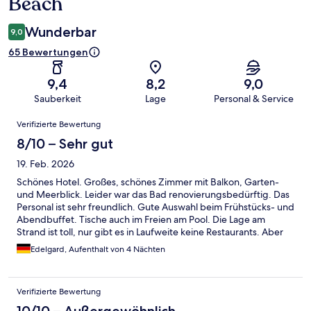
Beach
Wunderbar
9,0
65 Bewertungen
9,4
8,2
9,0
Sauberkeit
Lage
Personal & Service
Bewertungen
Verifizierte Bewertung
8/10 – Sehr gut
19. Feb. 2026
Schönes Hotel. Großes, schönes Zimmer mit Balkon, Garten-
und Meerblick. Leider war das Bad renovierungsbedürftig. Das
Personal ist sehr freundlich. Gute Auswahl beim Frühstücks- und
Abendbuffet. Tische auch im Freien am Pool. Die Lage am
Strand ist toll, nur gibt es in Laufweite keine Restaurants. Aber
mit einem Tuktuk erreicht man schnell den nächsten Ort.
Edelgard, Aufenthalt von 4 Nächten
Verifizierte Bewertung
10/10 – Außergewöhnlich