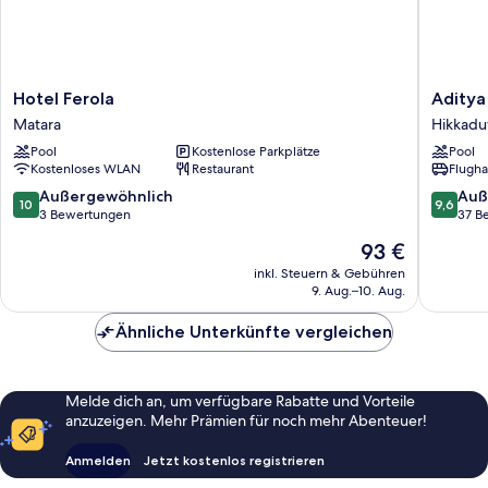
Hotel
Aditya
Hotel Ferola
Aditya
Ferola
Boutiqu
Matara
Hikkad
Matara
Hotel
Pool
Kostenlose Parkplätze
Pool
Hikkad
Kostenloses WLAN
Restaurant
Flugha
10.0
9.6
Außergewöhnlich
Auß
10
9,6
von
von
3 Bewertungen
37 B
10,
10,
Der
93 €
Außergewöhnlich,
Außerge
Preis
3
37
inkl. Steuern & Gebühren
beträgt
9. Aug.–10. Aug.
Bewertungen
Bewert
93 €
Ähnliche Unterkünfte vergleichen
Melde dich an, um verfügbare Rabatte und Vorteile
anzuzeigen. Mehr Prämien für noch mehr Abenteuer!
Anmelden
Jetzt kostenlos registrieren