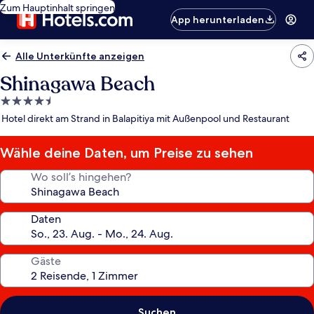
Zum Hauptinhalt springen
App herunterladen
Alle Unterkünfte anzeigen
Shinagawa Beach
4.5-
Sterne-
Hotel direkt am Strand in Balapitiya mit Außenpool und Restaurant
Unterkunft
Wähle deine Daten, um Preise zu sehen
Wo soll’s hingehen?
Daten
Gäste
Suchen