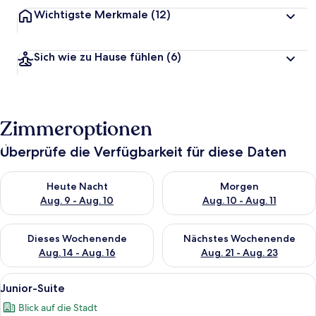
Wichtigste Merkmale
(12)
Sich wie zu Hause fühlen
(6)
Zimmeroptionen
Überprüfe die Verfügbarkeit für diese Daten
Überprüfe die Verfügbarkeit für heute Nacht, Aug. 9 - Aug. 10
Überprüfe die Verfügbarkeit fü
Heute Nacht
Morgen
Aug. 9 - Aug. 10
Aug. 10 - Aug. 11
Überprüfe die Verfügbarkeit für dieses Wochenende, Aug. 14 -
Überprüfe die Verfügbarkeit f
Dieses Wochenende
Nächstes Wochenende
Aug. 14 - Aug. 16
Aug. 21 - Aug. 23
Alle
Junior-Suite | Pillowtop-Betten, Minib
7
Junior-Suite
Fotos
Blick auf die Stadt
für