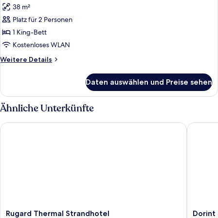
38 m²
Junior-
Suite
Platz für 2 Personen
anzeigen
1 King-Bett
Kostenloses WLAN
Weitere
Weitere Details
Details
für
Daten auswählen und Preise sehen
Junior-
Suite
Ähnliche Unterkünfte
Rugard Thermal Strandhotel
Dorint S
Rugard
Dorint
Rugard Thermal Strandhotel
Dorint