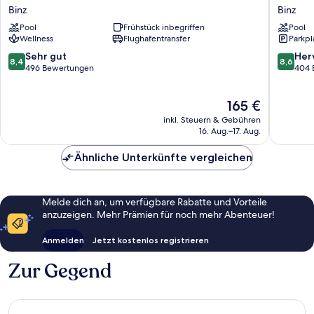
Thermal
Seehote
Binz
Binz
Strandhotel
Binz-
Pool
Frühstück inbegriffen
Pool
Binz
Therme
Wellness
Flughafentransfer
Parkpl
Binz/Rü
Binz
8.4
8.6
Sehr gut
Her
8,4
8,6
von
von
496 Bewertungen
404 
10,
10,
Sehr
Hervorr
Der
165 €
gut,
404
Preis
496
Bewert
inkl. Steuern & Gebühren
beträgt
Bewertungen
16. Aug.–17. Aug.
165 €
Ähnliche Unterkünfte vergleichen
Melde dich an, um verfügbare Rabatte und Vorteile
anzuzeigen. Mehr Prämien für noch mehr Abenteuer!
Anmelden
Jetzt kostenlos registrieren
Zur Gegend