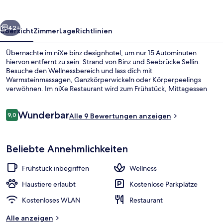
rück
Weiter
42+
Übersicht
Zimmer
Lage
Richtlinien
Übernachte im niXe binz designhotel, um nur 15 Autominuten
hiervon entfernt zu sein: Strand von Binz und Seebrücke Sellin.
Besuche den Wellnessbereich und lass dich mit
Warmsteinmassagen, Ganzkörperwickeln oder Körperpeelings
verwöhnen. Im niXe Restaurant wird zum Frühstück, Mittagessen
und Abendessen deutsche Küche serviert. Dieses Hotel im
luxuriösen Stil bietet als weitere Highlights eine Loungebar, einen
Bewertungen
Wunderbar
Whirlpool sowie eine Terrasse.
9,0
Alle 9 Bewertungen anzeigen
9,0 von 10.
Junior-Suite | Pillowtop-Betten, Minib
Beliebte Annehmlichkeiten
Frühstück inbegriffen
Wellness
Haustiere erlaubt
Kostenlose Parkplätze
Kostenloses WLAN
Restaurant
Alle anzeigen