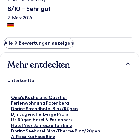
Verifizierte Bewertung
8/10 – Sehr gut
2. März 2016
Alle 9 Bewertungen anzeigen
Mehr entdecken
Unterkünfte
L
Oma's Küche und Quartier
i
L
Ferienwohnung Potenberg
n
i
L
Dorint Strandhotel Binz/Rügen
k
n
i
L
Djh Jugendherberge Prora
,
k
n
i
L
Ifa Rügen Hotel & Ferienpark
d
,
k
n
i
L
Hotel Vier Jahreszeiten Binz
e
d
,
k
n
i
L
Dorint Seehotel Binz-Therme Binz/Rügen
r
e
d
,
k
n
i
L
A-Rosa Kurhaus Binz