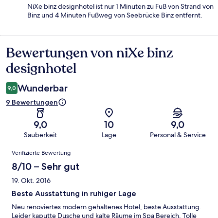
NiXe binz designhotel ist nur 1 Minuten zu Fuß von Strand von
Binz und 4 Minuten Fußweg von Seebrücke Binz entfernt.
Bewertungen von niXe binz
Bewertungen
designhotel
Wunderbar
9,0
9 Bewertungen
9,0
10
9,0
Sauberkeit
Lage
Personal & Service
Bewertungen
Verifizierte Bewertung
8/10 – Sehr gut
19. Okt. 2016
Beste Ausstattung in ruhiger Lage
Neu renoviertes modern gehaltenes Hotel, beste Ausstattung.
Leider kaputte Dusche und kalte Räume im Spa Bereich. Tolle