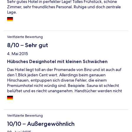
Sehr gutes Hotel in perfekter Lage! Tolles Frühstück, schöne
Zimmer, sehr freundliches Personal. Ruhige und doch zentrale
Lage.
Verifizierte Bewertung
8/10 – Sehr gut
4. Mai 2015
Hübsches Designhotel mit kleinen Schwächen
Das Hotel liegt toll an der Promenade von Binz und ist auch auf
den 1.Blick jeden Cent wert. Allerdings beim genauen
Hinschauen, entpuppen sich diverse Fehler, die einem
Premiumhotel nicht würdig sind. Beispiele: Sauna ist schlecht
belüftet und es riecht unangenehm. Handtücher werden nicht
vernünftig gewechselt und auch die Sauberkeit im Zimmer
bekommt einen Punktabzug. Ausserdem Parkplatzgebühren
mit 14 Euro pro Nacht zu teuer, denn der Parkplatz ist weder
überdacht, noch aussreichend gross.
Verifizierte Bewertung
10/10 – Außergewöhnlich