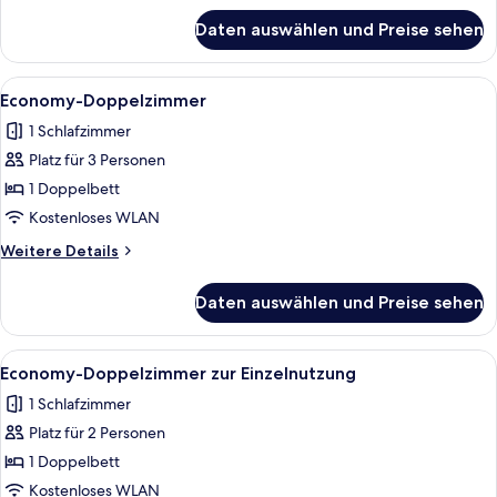
für
Daten auswählen und Preise sehen
Superior-
Doppelzimmer
zur
Alle
Ein Hotelzimmer mit einem Bett, einem
4
Einzelnutzung
Economy-Doppelzimmer
Fotos
1 Schlafzimmer
für
Platz für 3 Personen
Economy-
Doppelzimmer
1 Doppelbett
anzeigen
Kostenloses WLAN
Weitere
Weitere Details
Details
für
Daten auswählen und Preise sehen
Economy-
Doppelzimmer
Alle
Ein Hotelzimmer mit Bett, Stuhl, Schre
4
Economy-Doppelzimmer zur Einzelnutzung
Fotos
1 Schlafzimmer
für
Platz für 2 Personen
Economy-
Doppelzimmer
1 Doppelbett
zur
Kostenloses WLAN