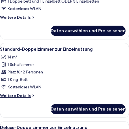
Dreibettzimmer
1 Doppelbett und 1 Einzelbett ODER 3 Einzelbetten
anzeigen
Kostenloses WLAN
Weitere
Weitere Details
Details
für
Daten auswählen und Preise sehen
Basic-
Dreibettzimmer
Alle
Ein modernes Hotelzimmer mit einem 
5
Standard-Doppelzimmer zur Einzelnutzung
Fotos
14 m²
für
1 Schlafzimmer
Standard-
Doppelzimmer
Platz für 2 Personen
zur
1 King-Bett
Einzelnutzung
Kostenloses WLAN
anzeigen
Weitere
Weitere Details
Details
für
Daten auswählen und Preise sehen
Standard-
Doppelzimmer
zur
Alle
Ein Hotelzimmer mit einem Bett, einem
5
Einzelnutzung
Deluxe-Doppelzimmer zur Einzelnutzung