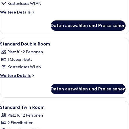
Double
Kostenloses WLAN
Room
Weitere
Weitere Details
anzeigen
Details
für
Daten auswählen und Preise sehen
Deluxe
Double
Room
Alle
Ein Hotelzimmer mit einem Bett, eine
3
Standard Double Room
Fotos
Platz für 2 Personen
für
1 Queen-Bett
Standard
Double
Kostenloses WLAN
Room
Weitere
Weitere Details
anzeigen
Details
für
Daten auswählen und Preise sehen
Standard
Double
Room
Alle
Ein Hotelzimmer mit zwei Betten, ei
5
Standard Twin Room
Fotos
Platz für 2 Personen
für
2 Einzelbetten
Standard