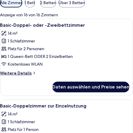
Verfügbare
Alle Zimmer
1 Bett
2 Betten
Über 3 Betten
Filter
für
Anzeige von 16 von 16 Zimmern
Zimmer
Alle
Ein Hotelzimmer mit einem Bett, einem
7
Basic-Doppel- oder -Zweibettzimmer
Fotos
14 m²
für
1 Schlafzimmer
Basic-
Doppel-
Platz für 2 Personen
oder
1 Queen-Bett ODER 2 Einzelbetten
-
Kostenloses WLAN
Zweibettzimmer
Weitere
Weitere Details
anzeigen
Details
für
Daten auswählen und Preise sehen
Basic-
Doppel-
oder
Alle
Ein Hotelzimmer mit einem Bett, einem
7
-
Basic-Doppelzimmer zur Einzelnutzung
Fotos
Zweibettzimmer
14 m²
für
1 Schlafzimmer
Basic-
Doppelzimmer
Platz für 1 Person