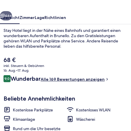
rück
Weiter
46+
Übersicht
Zimmer
Lage
Richtlinien
Stay Hotel liegt in der Nähe eines Bahnhofs und garantiert einen
wunderbaren Aufenthalt in Brunello. Zu den Gratisleistungen
gehören WLAN und Parkplätze ohne Service. Andere Reisende
lieben das hilfsbereite Personal.
Der
68 €
aktuelle
inkl. Steuern & Gebühren
Preis
16. Aug.–17. Aug.
beträgt
Bewertungen
Wunderbar
9,0
Hochwertige Bettwaren, Daunenbettde
Alle 169 Bewertungen anzeigen
68 €.
9,0 von 10.
Beliebte Annehmlichkeiten
Kostenlose Parkplätze
Kostenloses WLAN
Klimaanlage
Wäscherei
Rund um die Uhr besetzte