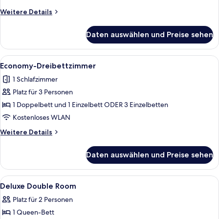
Einzelnutzung
Weitere
Weitere Details
anzeigen
Details
für
Daten auswählen und Preise sehen
Economy-
Doppelzimmer
zur
Alle
Ein Hotelzimmer mit zwei Einzelbette
4
Einzelnutzung
Economy-Dreibettzimmer
Fotos
1 Schlafzimmer
für
Platz für 3 Personen
Economy-
Dreibettzimmer
1 Doppelbett und 1 Einzelbett ODER 3 Einzelbetten
anzeigen
Kostenloses WLAN
Weitere
Weitere Details
Details
für
Daten auswählen und Preise sehen
Economy-
Dreibettzimmer
Alle
Hochwertige Bettwaren, Daunenbettde
4
Deluxe Double Room
Fotos
Platz für 2 Personen
für
1 Queen-Bett
Deluxe