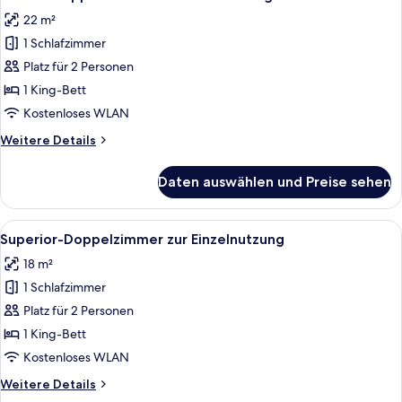
Fotos
22 m²
für
1 Schlafzimmer
Deluxe-
Doppelzimmer
Platz für 2 Personen
zur
1 King-Bett
Einzelnutzung
Kostenloses WLAN
anzeigen
Weitere
Weitere Details
Details
für
Daten auswählen und Preise sehen
Deluxe-
Doppelzimmer
zur
Alle
Ein modernes Schlafzimmer mit Bett,
6
Einzelnutzung
Superior-Doppelzimmer zur Einzelnutzung
Fotos
18 m²
für
1 Schlafzimmer
Superior-
Doppelzimmer
Platz für 2 Personen
zur
1 King-Bett
Einzelnutzung
Kostenloses WLAN
anzeigen
Weitere
Weitere Details
Details