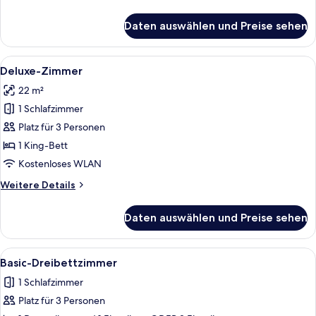
Details
für
Daten auswählen und Preise sehen
Superior-
Zimmer
Alle
Ein Hotelzimmer mit einem Bett, einem
8
Deluxe-Zimmer
Fotos
22 m²
für
1 Schlafzimmer
Deluxe-
Zimmer
Platz für 3 Personen
anzeigen
1 King-Bett
Kostenloses WLAN
Weitere
Weitere Details
Details
für
Daten auswählen und Preise sehen
Deluxe-
Zimmer
Alle
Ein Hotelzimmer mit zwei Einzelbetten
5
Basic-Dreibettzimmer
Fotos
1 Schlafzimmer
für
Platz für 3 Personen
Basic-