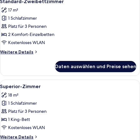
4
Standard-Zweibettzimmer
Fotos
17 m²
für
1 Schlafzimmer
Standard-
Zweibettzimmer
Platz für 3 Personen
anzeigen
2 Komfort-Einzelbetten
Kostenloses WLAN
Weitere
Weitere Details
Details
für
Daten auswählen und Preise sehen
Standard-
Zweibettzimmer
Alle
Ein modernes Schlafzimmer mit Bett,
7
Superior-Zimmer
Fotos
18 m²
für
1 Schlafzimmer
Superior-
Zimmer
Platz für 3 Personen
anzeigen
1 King-Bett
Kostenloses WLAN
Weitere
Weitere Details