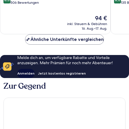
von
von
506 Bewertungen
135 
10,
10,
Hervorragend,
Hervorr
Der
94 €
506
135
Preis
Bewertungen
Bewert
inkl. Steuern & Gebühren
beträgt
16. Aug.–17. Aug.
94 €
Ähnliche Unterkünfte vergleichen
Melde dich an, um verfügbare Rabatte und Vorteile
anzuzeigen. Mehr Prämien für noch mehr Abenteuer!
Anmelden
Jetzt kostenlos registrieren
Zur Gegend