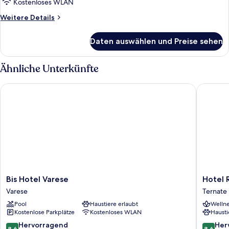
Twin
Kostenloses WLAN
Room
Weitere
Weitere Details
anzeigen
Details
für
Daten auswählen und Preise sehen
Standard
Twin
Room
Ähnliche Unterkünfte
Bis Hotel Varese
Hotel R
Bis
Hotel
Bis Hotel Varese
Hotel 
Hotel
Residen
Varese
Ternate
Varese
Montel
Pool
Haustiere erlaubt
Wellne
Varese
Ternate
Kostenlose Parkplätze
Kostenloses WLAN
Hausti
8.6
8.6
Hervorragend
Her
8,6
8,6