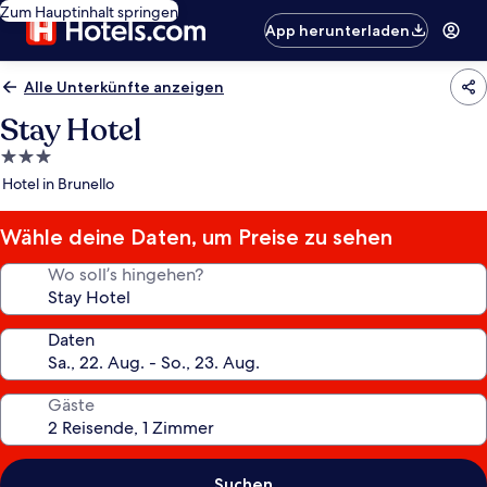
Zum Hauptinhalt springen
App herunterladen
Alle Unterkünfte anzeigen
Stay Hotel
3.0-
Sterne-
Hotel in Brunello
Unterkunft
Wähle deine Daten, um Preise zu sehen
Wo soll’s hingehen?
Daten
Gäste
Suchen