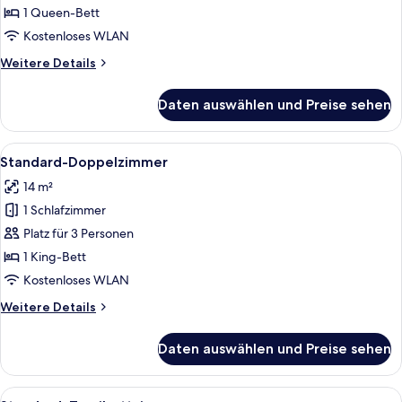
zur
1 Queen-Bett
Einzelnutzung
Kostenloses WLAN
anzeigen
Weitere
Weitere Details
Details
für
Daten auswählen und Preise sehen
Basic-
Doppelzimmer
zur
Alle
Ein modernes Hotelzimmer mit einem 
6
Einzelnutzung
Standard-Doppelzimmer
Fotos
14 m²
für
1 Schlafzimmer
Standard-
Doppelzimmer
Platz für 3 Personen
anzeigen
1 King-Bett
Kostenloses WLAN
Weitere
Weitere Details
Details
für
Daten auswählen und Preise sehen
Standard-
Doppelzimmer
Alle
Ein modernes Hotelzimmer mit einem B