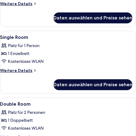
Weitere
Weitere Details
Details
für
Daten auswählen und Preise sehen
Einzelzimmer
Alle
Verdunkelungsvorhänge, Bügeleisen/
5
Single Room
Fotos
Platz für 1 Person
für
1 Einzelbett
Single
Room
Kostenloses WLAN
anzeigen
Weitere
Weitere Details
Details
für
Daten auswählen und Preise sehen
Single
Room
Alle
Ein schlicht eingerichtetes Hotelzimm
10
Double Room
Fotos
Platz für 2 Personen
für
1 Doppelbett
Double
Room
Kostenloses WLAN
anzeigen