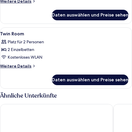
Weitere
Weitere Details
Details
für
Daten auswählen und Preise sehen
Double
Room
Alle
Ein Hotelzimmer mit zwei Einzelbetten,
8
Twin Room
Fotos
Platz für 2 Personen
für
2 Einzelbetten
Twin
Room
Kostenloses WLAN
anzeigen
Weitere
Weitere Details
Details
für
Daten auswählen und Preise sehen
Twin
Room
Ähnliche Unterkünfte
Hill Stay Hotel Residence
Brown D