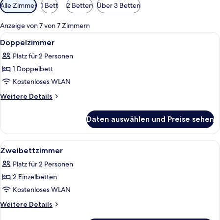
Verfügbare
Alle Zimmer
1 Bett
2 Betten
Über 3 Betten
Filter
für
Anzeige von 7 von 7 Zimmern
Zimmer
Alle
Ein Bett mit weißer Bettwäsche und
9
Doppelzimmer
Fotos
Platz für 2 Personen
für
1 Doppelbett
Doppelzimmer
anzeigen
Kostenloses WLAN
Weitere
Weitere Details
Details
für
Daten auswählen und Preise sehen
Doppelzimmer
Alle
Ein Hotelzimmer mit zwei Einzelbette
8
Zweibettzimmer
Fotos
Platz für 2 Personen
für
2 Einzelbetten
Zweibettzimmer
anzeigen
Kostenloses WLAN
Weitere
Weitere Details
Details