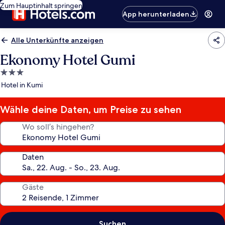
Zum Hauptinhalt springen
App herunterladen
Alle Unterkünfte anzeigen
Ekonomy Hotel Gumi
3.0-
Sterne-
Hotel in Kumi
Unterkunft
Wähle deine Daten, um Preise zu sehen
Wo soll’s hingehen?
Daten
Gäste
Suchen