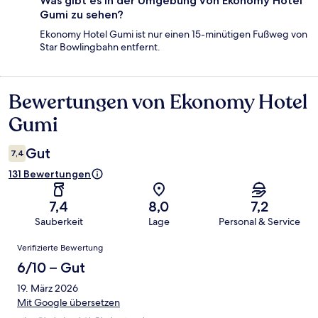
Was gibt es in der Umgebung von Ekonomy Hotel
Gumi zu sehen?
Ekonomy Hotel Gumi ist nur einen 15-minütigen Fußweg von
Star Bowlingbahn entfernt.
Bewertungen von Ekonomy Hotel
Bewertungen
Gumi
Gut
7,4
131 Bewertungen
7,4
8,0
7,2
Sauberkeit
Lage
Personal & Service
Bewertungen
Verifizierte Bewertung
6/10 – Gut
19. März 2026
Mit Google übersetzen