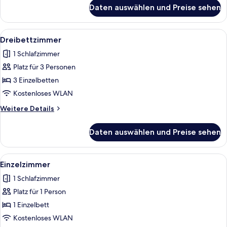
für
Daten auswählen und Preise sehen
Zweibettzimmer
Alle
Ein Hotelzimmer mit zwei Betten, ein
8
Dreibettzimmer
Fotos
1 Schlafzimmer
für
Platz für 3 Personen
Dreibettzimmer
anzeigen
3 Einzelbetten
Kostenloses WLAN
Weitere
Weitere Details
Details
für
Daten auswählen und Preise sehen
Dreibettzimmer
Alle
Ein Bett mit weißer Bettwäsche und
5
Einzelzimmer
Fotos
1 Schlafzimmer
für
Platz für 1 Person
Einzelzimmer
anzeigen
1 Einzelbett
Kostenloses WLAN