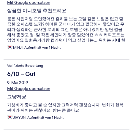
Mit Google übersetzen
깔끔한 미니호텔 추천드려요
룸은 사진처럼 모던했어요 흔히들 보는 모텔 같은 느낌은 없고 깔
끔한 오피스텔 느낌? 하여튼 군더더기 없고 깔끔해서 좋았어요 우
리가 생각하는 근사한 로비의 그런 호텔은 아니었지만 일단 깔끔
해서 좋았고 정~말 작은 세면대가 앙증 맞았어요 ㅎㅎ 커피포트는
없었어요 일회용커리랑 컵라면이 먹고 싶었다는....위치는 시내 한
가운데 인가봐요 문열고 나가면 먹을데가 천지 더라구요 담에 또
MINJI, Aufenthalt von 1 Nacht
갈려구요
Verifizierte Bewertung
6/10 – Gut
9. Mai 2019
Mit Google übersetzen
그냥저냥
가성비가 좋다고 볼 순 없지만 그럭저럭 괜찮습니다. 번화가 한복
판이라 위치는 괜찮아요. 방은 좀 좁아요
JIHYUN, Aufenthalt von 1 Nacht