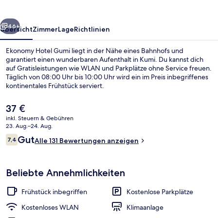
rück
Weiter
46+
Übersicht
Zimmer
Lage
Richtlinien
Ekonomy Hotel Gumi liegt in der Nähe eines Bahnhofs und
garantiert einen wunderbaren Aufenthalt in Kumi. Du kannst dich
auf Gratisleistungen wie WLAN und Parkplätze ohne Service freuen.
Täglich von 08:00 Uhr bis 10:00 Uhr wird ein im Preis inbegriffenes
kontinentales Frühstück serviert.
Der
37 €
aktuelle
inkl. Steuern & Gebühren
Preis
23. Aug.–24. Aug.
Dreibettzimmer | Verdunkelungsvorhä
beträgt
Bewertungen
Gut
7,4
Alle 131 Bewertungen anzeigen
37 €.
7,4 von 10.
Beliebte Annehmlichkeiten
Frühstück inbegriffen
Kostenlose Parkplätze
Kostenloses WLAN
Klimaanlage