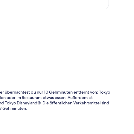
te
ier übernachtest du nur 10 Gehminuten entfernt von: Tokyo
en oder im Restaurant etwas essen. Außerdem ist
d Tokyo Disneyland®. Die öffentlichen Verkehrsmittel sind
r 9 Gehminuten.