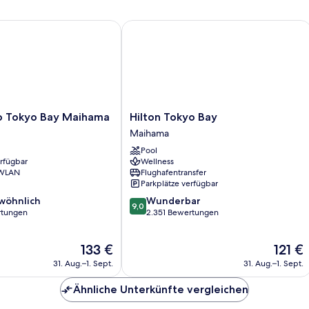
Tokyo Bay Maihama
Hilton Tokyo Bay
Hilton
o Tokyo Bay Maihama
Hilton Tokyo Bay
Tokyo
Maihama
Bay
Pool
Maihama
erfügbar
Wellness
 WLAN
Flughafentransfer
Parkplätze verfügbar
9.0
wöhnlich
Wunderbar
9,0
von
rtungen
2.351 Bewertungen
10,
ich,
Wunderbar,
Der
Der
133 €
121 €
2.351
Preis
Preis
Bewertungen
31. Aug.–1. Sept.
31. Aug.–1. Sept.
beträgt
beträgt
133 €
121 €
Ähnliche Unterkünfte vergleichen