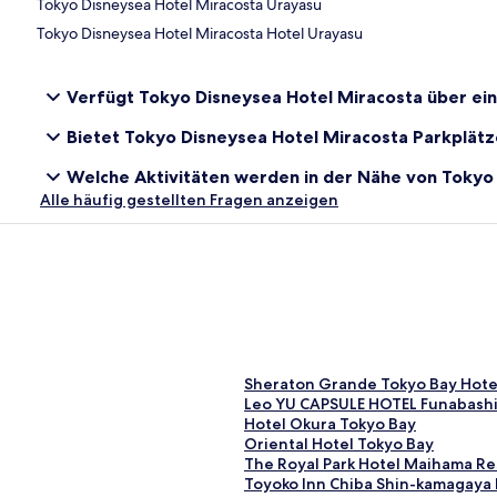
Tokyo Disneysea Hotel Miracosta Urayasu
Tokyo Disneysea Hotel Miracosta Hotel Urayasu
Verfügt Tokyo Disneysea Hotel Miracosta über ei
Bietet Tokyo Disneysea Hotel Miracosta Parkplätz
Welche Aktivitäten werden in der Nähe von Tokyo
Alle häufig gestellten Fragen anzeigen
L
Sheraton Grande Tokyo Bay Hote
i
L
Leo YU CAPSULE HOTEL Funabash
n
i
L
Hotel Okura Tokyo Bay
k
n
i
L
Oriental Hotel Tokyo Bay
,
k
n
i
L
The Royal Park Hotel Maihama Re
d
,
k
n
i
L
Toyoko Inn Chiba Shin-kamagaya