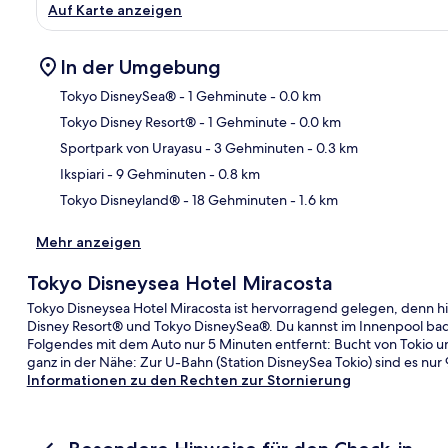
Auf Karte anzeigen
In der Umgebung
Tokyo DisneySea®
- 1 Gehminute
- 0.0 km
Tokyo Disney Resort®
- 1 Gehminute
- 0.0 km
Kar
Sportpark von Urayasu
- 3 Gehminuten
- 0.3 km
Ikspiari
- 9 Gehminuten
- 0.8 km
Tokyo Disneyland®
- 18 Gehminuten
- 1.6 km
Mehr anzeigen
Tokyo Disneysea Hotel Miracosta
Tokyo Disneysea Hotel Miracosta ist hervorragend gelegen, denn h
Disney Resort® und Tokyo DisneySea®. Du kannst im Innenpool bad
Folgendes mit dem Auto nur 5 Minuten entfernt: Bucht von Tokio un
ganz in der Nähe: Zur U-Bahn (Station DisneySea Tokio) sind es nu
Informationen zu den Rechten zur Stornierung