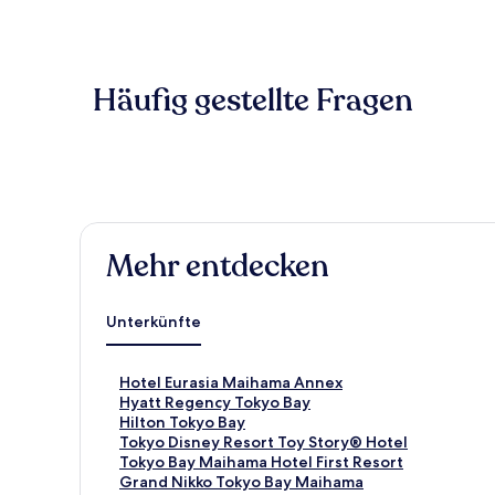
Häufig gestellte Fragen
Mehr entdecken
Unterkünfte
L
Hotel Eurasia Maihama Annex
i
L
Hyatt Regency Tokyo Bay
n
i
L
Hilton Tokyo Bay
k
n
i
L
Tokyo Disney Resort Toy Story® Hotel
,
k
n
i
L
Tokyo Bay Maihama Hotel First Resort
d
,
k
n
i
L
Grand Nikko Tokyo Bay Maihama