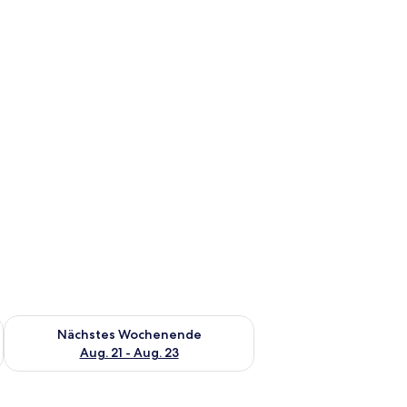
es Wochenende, Aug. 14 - Aug. 16.
Überprüfe die Verfügbarkeit für nächstes Wochenende, Aug. 2
Nächstes Wochenende
Aug. 21 - Aug. 23