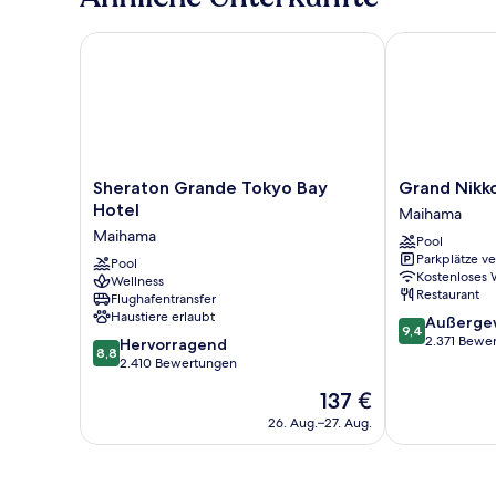
Sheraton Grande Tokyo Bay Hotel
Grand Nikko 
Sheraton
Grand
Sheraton Grande Tokyo Bay
Grand Nikk
Grande
Nikko
Hotel
Maihama
Tokyo
Tokyo
Maihama
Pool
Bay
Bay
Parkplätze v
Hotel
Pool
Maihama
Kostenloses
Wellness
Maihama
Maihama
Restaurant
Flughafentransfer
Haustiere erlaubt
9.4
Außerge
9,4
von
2.371 Bewe
8.8
Hervorragend
8,8
10,
von
2.410 Bewertungen
Außergewöhnl
10,
Der
137 €
2.371
Hervorragend,
Preis
Bewertungen
2.410
26. Aug.–27. Aug.
beträgt
Bewertungen
137 €