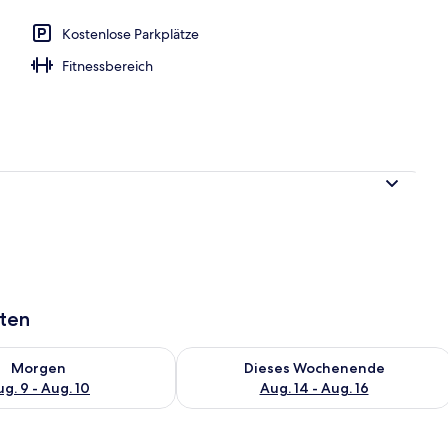
Kostenlose Parkplätze
Fitnessbereich
aten
 - Aug. 9.
 Verfügbarkeit für morgen, Aug. 9 - Aug. 10.
Überprüfe die Verfügbarkeit für dies
Morgen
Dieses Wochenende
g. 9 - Aug. 10
Aug. 14 - Aug. 16