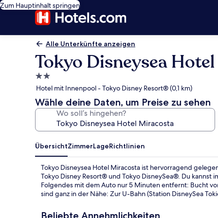
Zum Hauptinhalt springen
Alle Unterkünfte anzeigen
Tokyo Disneysea Hotel
2.0-
Sterne-
Hotel mit Innenpool - Tokyo Disney Resort® (0,1 km)
Unterkunft
Wähle deine Daten, um Preise zu sehen
Wo soll’s hingehen?
Übersicht
Zimmer
Lage
Richtlinien
Tokyo Disneysea Hotel Miracosta ist hervorragend gelege
Tokyo Disney Resort® und Tokyo DisneySea®. Du kannst i
Folgendes mit dem Auto nur 5 Minuten entfernt: Bucht von
sind ganz in der Nähe: Zur U-Bahn (Station DisneySea Toki
Beliebte Annehmlichkeiten