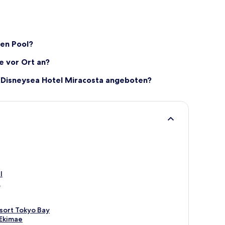
nen Pool?
e vor Ort an?
 Disneysea Hotel Miracosta angeboten?
l
i
sort Tokyo Bay
 Ekimae