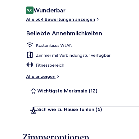
Bewertungen
Wunderbar
9,0
9,0 von 10.
Alle 564 Bewertungen anzeigen
Außenbereic
Beliebte Annehmlichkeiten
Kostenloses WLAN
Zimmer mit Verbindungstür verfügbar
Fitnessbereich
Alle anzeigen
Wichtigste Merkmale
(12)
Sich wie zu Hause fühlen
(6)
Zimmeroptionen