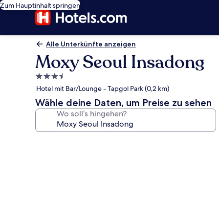
Zum Hauptinhalt springen
Alle Unterkünfte anzeigen
Moxy Seoul Insadong
3.5-
Sterne-
Hotel mit Bar/Lounge - Tapgol Park (0,2 km)
Unterkunft
Wähle deine Daten, um Preise zu sehen
Wo soll’s hingehen?
Fotogalerie
von
Moxy
Seoul
Insadong