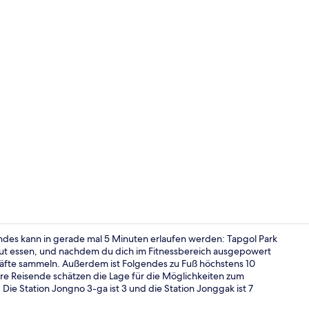
Bar auf der 
ndes kann in gerade mal 5 Minuten erlaufen werden: Tapgol Park
ut essen, und nachdem du dich im Fitnessbereich ausgepowert
räfte sammeln. Außerdem ist Folgendes zu Fuß höchstens 10
Innendetails
e Reisende schätzen die Lage für die Möglichkeiten zum
Die Station Jongno 3-ga ist 3 und die Station Jonggak ist 7