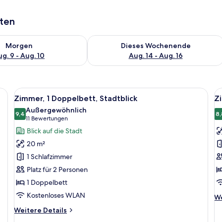
aten
 - Aug. 9.
 Verfügbarkeit für morgen, Aug. 9 - Aug. 10.
Überprüfe die Verfügbarkeit für dies
Morgen
Dieses Wochenende
g. 9 - Aug. 10
Aug. 14 - Aug. 16
ibtisch, Stuhl, Fernseher und einem Fenster mit Blick auf die Stadt.
Alle
Ein Hotelzimmer mit Bett, Schreibtisch
Al
5
Zimmer, 1 Doppelbett, Stadtblick
Zi
Fotos
F
Außergewöhnlich
für
9,4
f
8,
9,4 von 10
(11
11 Bewertungen
Zimmer,
Z
Bewertungen)
Blick auf die Stadt
1
2
20 m²
Doppelbett,
a
1 Schlafzimmer
Stadtblick
Platz für 2 Personen
anzeigen
1 Doppelbett
Kostenloses WLAN
We
We
De
Weitere
Weitere Details
fü
Details