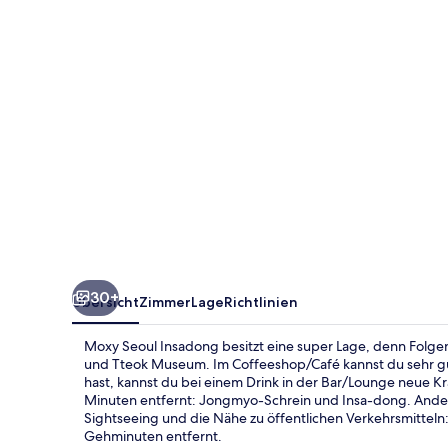
30+
Übersicht
Zimmer
Lage
Richtlinien
Moxy Seoul Insadong besitzt eine super Lage, denn Folge
und Tteok Museum. Im Coffeeshop/Café kannst du sehr g
hast, kannst du bei einem Drink in der Bar/Lounge neue K
Minuten entfernt: Jongmyo-Schrein und Insa-dong. Ander
Sightseeing und die Nähe zu öffentlichen Verkehrsmitteln: 
Gehminuten entfernt.