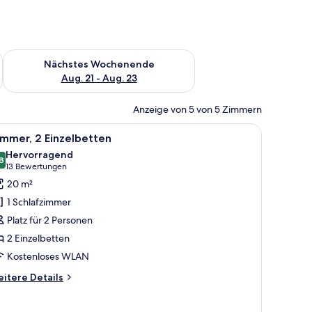
es Wochenende, Aug. 14 - Aug. 16.
Überprüfe die Verfügbarkeit für nächstes Wochenende, Aug. 2
Nächstes Wochenende
Aug. 21 - Aug. 23
Anzeige von 5 von 5 Zimmern
, Stuhl, Fernseher und einem Fenster mit Blick auf die Stadt.
le
Eine Stadtansicht mit modernen Gebäuden, d
4
mmer, 2 Einzelbetten
otos
Hervorragend
ür
8
8,8 von 10
(13
13 Bewertungen
immer,
Bewertungen)
20 m²
 Einzelbetten
1 Schlafzimmer
nzeigen
Platz für 2 Personen
2 Einzelbetten
Kostenloses WLAN
itere
itere Details
tails
r