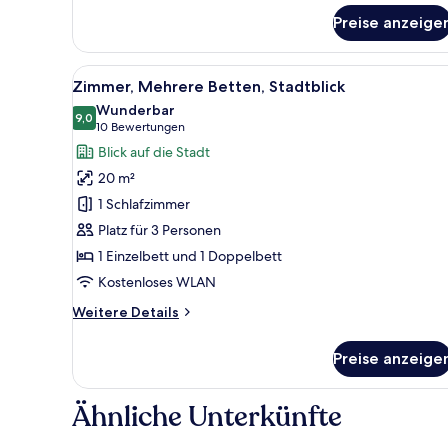
Zimmer,
1
Preise anzeige
Doppelbett
Alle
Ein Hotelzimmer mit zwei Bette
6
Zimmer, Mehrere Betten, Stadtblick
Fotos
Wunderbar
für
9,0
9,0 von 10
(10
10 Bewertungen
Zimmer,
Bewertungen)
Blick auf die Stadt
Mehrere
20 m²
Betten,
1 Schlafzimmer
Stadtblick
Platz für 3 Personen
anzeigen
1 Einzelbett und 1 Doppelbett
Kostenloses WLAN
Weitere
Weitere Details
Details
für
Preise anzeige
Zimmer,
Mehrere
Betten,
Ähnliche Unterkünfte
Stadtblick