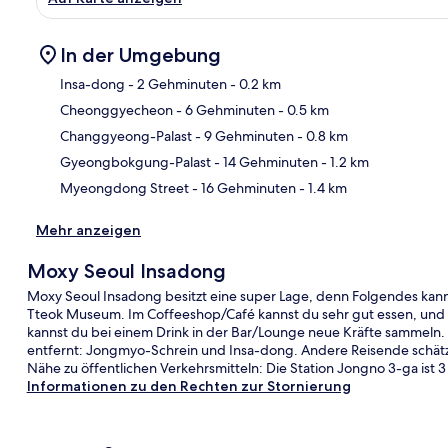
In der Umgebung
Insa-dong
- 2 Gehminuten
- 0.2 km
Cheonggyecheon
- 6 Gehminuten
- 0.5 km
Kar
Changgyeong-Palast
- 9 Gehminuten
- 0.8 km
Gyeongbokgung-Palast
- 14 Gehminuten
- 1.2 km
Myeongdong Street
- 16 Gehminuten
- 1.4 km
Mehr anzeigen
Moxy Seoul Insadong
Moxy Seoul Insadong besitzt eine super Lage, denn Folgendes kann
Tteok Museum. Im Coffeeshop/Café kannst du sehr gut essen, und 
kannst du bei einem Drink in der Bar/Lounge neue Kräfte sammeln.
entfernt: Jongmyo-Schrein und Insa-dong. Andere Reisende schätz
Nähe zu öffentlichen Verkehrsmitteln: Die Station Jongno 3-ga ist 
Informationen zu den Rechten zur Stornierung