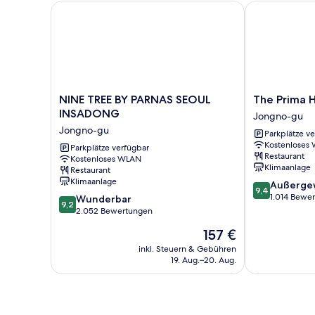
NINE TREE BY PARNAS SEOUL INSADONG
The Prima Ho
NINE
The
NINE TREE BY PARNAS SEOUL
The Prima 
TREE
Prima
INSADONG
Jongno-gu
BY
Hotel
Jongno-gu
Parkplätze v
PARNAS
Jongno
Kostenloses
SEOUL
Parkplätze verfügbar
Jongno-
Restaurant
Kostenloses WLAN
INSADONG
gu
Klimaanlage
Restaurant
Jongno-
Klimaanlage
9.4
Außerge
gu
9,4
von
1.014 Bewe
9.2
Wunderbar
9,2
10,
von
2.052 Bewertungen
Außergewöhnl
10,
Der
157 €
1.014
Wunderbar,
Preis
Bewertungen
2.052
inkl. Steuern & Gebühren
beträgt
19. Aug.–20. Aug.
Bewertungen
157 €