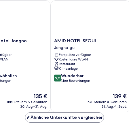
tel Jongno
AMID HOTEL SEOUL
AMID
Hotel Jongno
AMID HOTEL SEOUL
HOTEL
Jongno-gu
SEOUL
erfügbar
Parkplätze verfügbar
Jongno-
 WLAN
Kostenloses WLAN
gu
Restaurant
Klimaanlage
9.2
wöhnlich
Wunderbar
9,2
von
rtungen
1.166 Bewertungen
10,
ich,
Wunderbar,
Der
Der
135 €
139 €
1.166
Preis
Preis
Bewertungen
inkl. Steuern & Gebühren
inkl. Steuern & Gebühren
beträgt
beträgt
30. Aug.–31. Aug.
31. Aug.–1. Sept.
135 €
139 €
Ähnliche Unterkünfte vergleichen