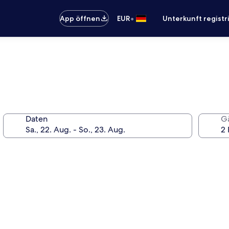
•
App öffnen
EUR
Unterkunft registr
Daten
G