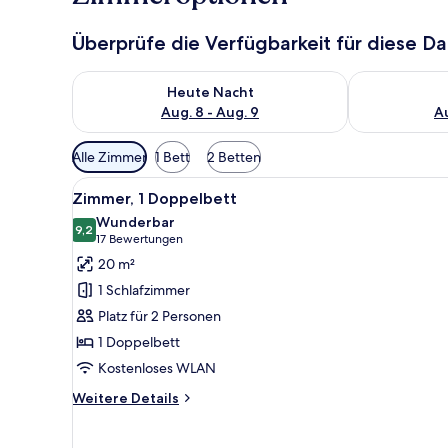
Überprüfe die Verfügbarkeit für diese D
Überprüfe die Verfügbarkeit für heute Nacht, Aug. 8
Überprüfe die
Heute Nacht
Aug. 8 - Aug. 9
Au
Verfügbare
Alle Zimmer
1 Bett
2 Betten
Filter
Alle
Ein Hotelzimmer mit Bett, Schre
für
6
Zimmer, 1 Doppelbett
Fotos
Zimmer
Wunderbar
für
9,2
9,2 von 10
(17
17 Bewertungen
Zimmer,
Bewertungen)
20 m²
1
1 Schlafzimmer
Doppelbett
Platz für 2 Personen
anzeigen
1 Doppelbett
Kostenloses WLAN
Weitere
Weitere Details
Details
für