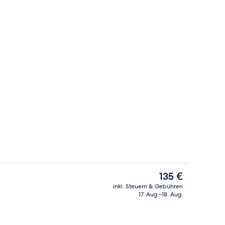
Dachterrasse
Bar auf der Dachterrasse
Der
135 €
aktuelle
inkl. Steuern & Gebühren
Preis
17. Aug.–18. Aug.
Tägliches Frühstücksbuffet gegen Ge
beträgt
135 €.