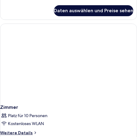
Details
für
Daten auswählen und Preise sehen
Zimmer
Zimmer
Platz für 10 Personen
Kostenloses WLAN
Weitere
Weitere Details