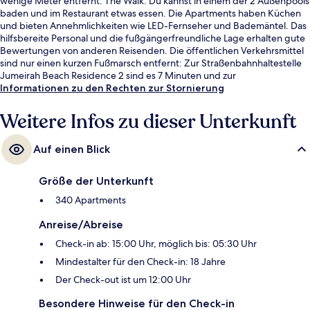
wenige Meter entfernt: The Walk. Du kannst in einem der 2 Außenpools
baden und im Restaurant etwas essen. Die Apartments haben Küchen
und bieten Annehmlichkeiten wie LED-Fernseher und Bademäntel. Das
hilfsbereite Personal und die fußgängerfreundliche Lage erhalten gute
Bewertungen von anderen Reisenden. Die öffentlichen Verkehrsmittel
sind nur einen kurzen Fußmarsch entfernt: Zur Straßenbahnhaltestelle
Jumeirah Beach Residence 2 sind es 7 Minuten und zur
Straßenbahnhaltestelle Jumeirah Beach Residence 1 13 Minuten.
Informationen zu den Rechten zur Stornierung
Weitere Infos zu dieser Unterkunft
Auf einen Blick
Größe der Unterkunft
340 Apartments
Anreise/Abreise
Check-in ab: 15:00 Uhr, möglich bis: 05:30 Uhr
Mindestalter für den Check-in: 18 Jahre
Der Check-out ist um 12:00 Uhr
Besondere Hinweise für den Check-in