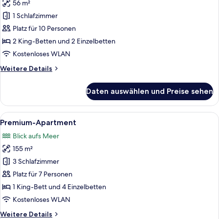
56 m²
Penthouse
anzeigen
1 Schlafzimmer
Platz für 10 Personen
2 King-Betten und 2 Einzelbetten
Kostenloses WLAN
Weitere
Weitere Details
Details
für
Daten auswählen und Preise sehen
Penthouse
Alle
Ein Pool auf dem Dach mit blauen Flies
9
Premium-Apartment
Fotos
Blick aufs Meer
für
155 m²
Premium-
Apartment
3 Schlafzimmer
anzeigen
Platz für 7 Personen
1 King-Bett und 4 Einzelbetten
Kostenloses WLAN
Weitere
Weitere Details