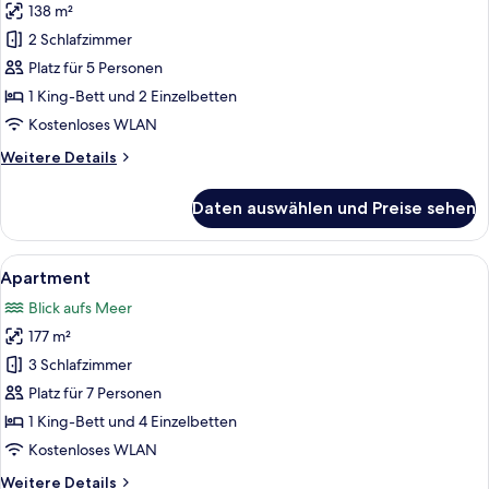
138 m²
Apartment
anzeigen
2 Schlafzimmer
Platz für 5 Personen
1 King-Bett und 2 Einzelbetten
Kostenloses WLAN
Weitere
Weitere Details
Details
für
Daten auswählen und Preise sehen
Apartment
Alle
Ein modernes Wohnzimmer mit Sofa, Fe
6
Apartment
Fotos
Blick aufs Meer
für
177 m²
Apartment
anzeigen
3 Schlafzimmer
Platz für 7 Personen
1 King-Bett und 4 Einzelbetten
Kostenloses WLAN
Weitere
Weitere Details