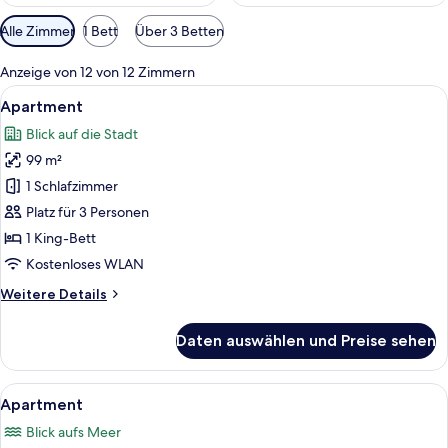
Verfügbare
Alle Zimmer
1 Bett
Über 3 Betten
Filter
für
Anzeige von 12 von 12 Zimmern
Zimmer
Alle
Apartment | Ausblick vom Zimmer
6
Apartment
Fotos
Blick auf die Stadt
für
99 m²
Apartment
anzeigen
1 Schlafzimmer
Platz für 3 Personen
1 King-Bett
Kostenloses WLAN
Weitere
Weitere Details
Details
für
Daten auswählen und Preise sehen
Apartment
Alle
Ein Wohnzimmer mit zwei Sofas, einem
7
Apartment
Fotos
Blick aufs Meer
für