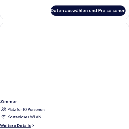
Details
für
Daten auswählen und Preise sehen
Premium-
Apartment
Zimmer
Platz für 10 Personen
Kostenloses WLAN
Weitere
Weitere Details