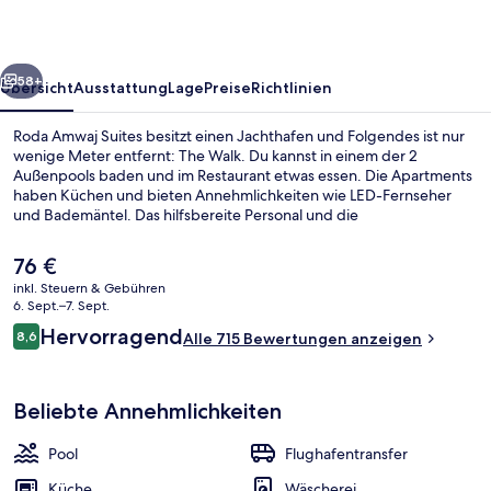
rück
Weiter
58+
Übersicht
Ausstattung
Lage
Preise
Richtlinien
Roda Amwaj Suites besitzt einen Jachthafen und Folgendes ist nur
wenige Meter entfernt: The Walk. Du kannst in einem der 2
Außenpools baden und im Restaurant etwas essen. Die Apartments
haben Küchen und bieten Annehmlichkeiten wie LED-Fernseher
und Bademäntel. Das hilfsbereite Personal und die
fußgängerfreundliche Lage erhalten gute Bewertungen von
anderen Reisenden. Die öffentlichen Verkehrsmittel sind nur einen
Der
76 €
kurzen Fußmarsch entfernt: Zur Straßenbahnhaltestelle Jumeirah
aktuelle
inkl. Steuern & Gebühren
Beach Residence 2 sind es 7 Minuten und zur
Preis
6. Sept.–7. Sept.
Straßenbahnhaltestelle Jumeirah Beach Residence 1 13 Minuten.
43-Zoll-LED-Fernseher mit Kabelempf
beträgt
Bewertungen
Hervorragend
8,6
Alle 715 Bewertungen anzeigen
76 €.
8,6 von 10.
Beliebte Annehmlichkeiten
Pool
Flughafentransfer
Küche
Wäscherei