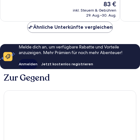
Der
83 €
1.001
1.002
Preis
Bewertungen
Bewert
inkl. Steuern & Gebühren
beträgt
29. Aug.–30. Aug.
83 €
Ähnliche Unterkünfte vergleichen
Melde dich an, um verfügbare Rabatte und Vorteile
anzuzeigen. Mehr Prämien für noch mehr Abenteuer!
Anmelden
Jetzt kostenlos registrieren
Zur Gegend