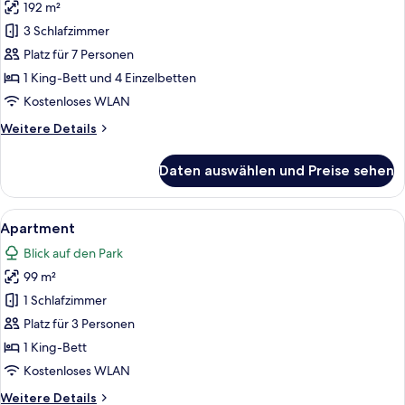
192 m²
Apartment
anzeigen
3 Schlafzimmer
Platz für 7 Personen
1 King-Bett und 4 Einzelbetten
Kostenloses WLAN
Weitere
Weitere Details
Details
für
Daten auswählen und Preise sehen
Apartment
Alle
Ein Hotelzimmer mit einem großen Bett
6
Apartment
Fotos
Blick auf den Park
für
99 m²
Apartment
anzeigen
1 Schlafzimmer
Platz für 3 Personen
1 King-Bett
Kostenloses WLAN
Weitere
Weitere Details