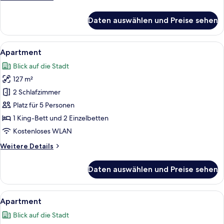
Details
für
Daten auswählen und Preise sehen
Apartment
Alle
Ein Hotelzimmer mit einem großen Bet
8
Apartment
Fotos
Blick auf die Stadt
für
127 m²
Apartment
anzeigen
2 Schlafzimmer
Platz für 5 Personen
1 King-Bett und 2 Einzelbetten
Kostenloses WLAN
Weitere
Weitere Details
Details
für
Daten auswählen und Preise sehen
Apartment
Alle
Zimmersafe, Schreibtisch, laptopgeeig
6
Apartment
Fotos
Blick auf die Stadt
für