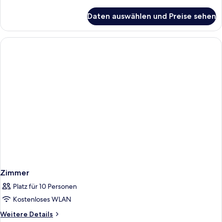
Details
für
Daten auswählen und Preise sehen
Zimmer
Zimmer
Platz für 10 Personen
Kostenloses WLAN
Weitere
Weitere Details