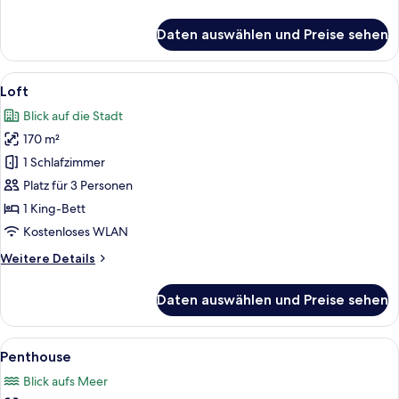
Details
für
Daten auswählen und Preise sehen
Apartment
Alle
Ein geräumiger Wohnbereich mit Holzb
7
Loft
Fotos
Blick auf die Stadt
für
170 m²
Loft
anzeigen
1 Schlafzimmer
Platz für 3 Personen
1 King-Bett
Kostenloses WLAN
Weitere
Weitere Details
Details
für
Daten auswählen und Preise sehen
Loft
Alle
Ein Hotelzimmer mit zwei Betten, eine
6
Penthouse
Fotos
Blick aufs Meer
für