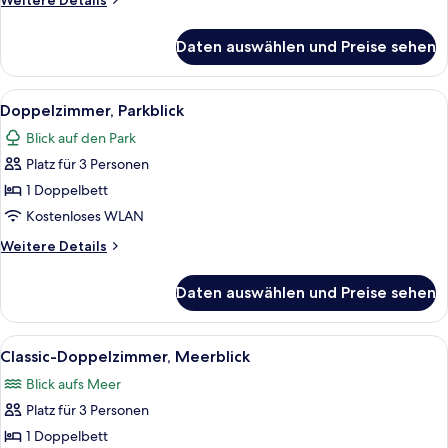
Weitere Details
Details
für
Daten auswählen und Preise sehen
Comfort-
Doppelzimmer,
Parkblick
Alle
Ein Hotelzimmer mit Bett, Schreibtis
1
Doppelzimmer, Parkblick
Fotos
Blick auf den Park
für
Platz für 3 Personen
Doppelzimmer,
Parkblick
1 Doppelbett
anzeigen
Kostenloses WLAN
Weitere
Weitere Details
Details
für
Daten auswählen und Preise sehen
Doppelzimmer,
Parkblick
Alle
Ein Zimmer mit einem Bett, einem Fe
2
Classic-Doppelzimmer, Meerblick
Fotos
Blick aufs Meer
für
Platz für 3 Personen
Classic-
Doppelzimmer,
1 Doppelbett