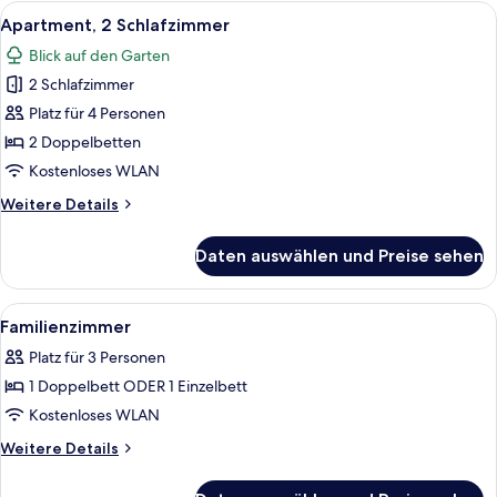
Alle
Ein Doppelbett mit zwei Kissen und ei
4
Apartment, 2 Schlafzimmer
Fotos
Blick auf den Garten
für
2 Schlafzimmer
Apartment,
2 Schlafzimmer
Platz für 4 Personen
anzeigen
2 Doppelbetten
Kostenloses WLAN
Weitere
Weitere Details
Details
für
Daten auswählen und Preise sehen
Apartment,
2 Schlafzimmer
Alle
Ein Hotelzimmer mit zwei Betten, eine
2
Familienzimmer
Fotos
Platz für 3 Personen
für
1 Doppelbett ODER 1 Einzelbett
Familienzimmer
anzeigen
Kostenloses WLAN
Weitere
Weitere Details
Details
für