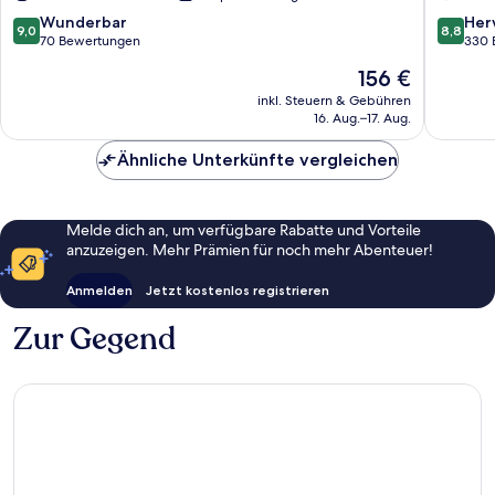
9.0
8.8
Wunderbar
Her
9,0
8,8
von
von
70 Bewertungen
330 
10,
10,
Der
156 €
Wunderbar,
Hervorr
Preis
70
330
inkl. Steuern & Gebühren
beträgt
16. Aug.–17. Aug.
Bewertungen
Bewert
156 €
Ähnliche Unterkünfte vergleichen
Melde dich an, um verfügbare Rabatte und Vorteile
anzuzeigen. Mehr Prämien für noch mehr Abenteuer!
Anmelden
Jetzt kostenlos registrieren
Zur Gegend