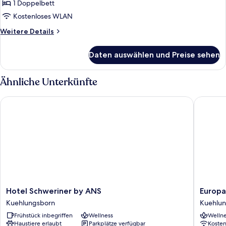
1 Doppelbett
Superior-
Doppelzimmer
Kostenloses WLAN
anzeigen
Weitere
Weitere Details
Details
für
Daten auswählen und Preise sehen
Superior-
Doppelzimmer
Ähnliche Unterkünfte
Hotel Schweriner by ANS
Europa H
Hotel
Europa
Hotel Schweriner by ANS
Europa
Schweriner
Hotel
Kuehlungsborn
Kuehlu
by
Kühlung
Frühstück inbegriffen
Wellness
Wellne
ANS
Kuehlun
Haustiere erlaubt
Parkplätze verfügbar
Koste
Kuehlungsborn