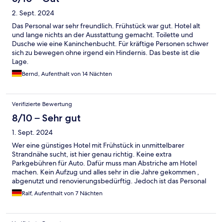
2. Sept. 2024
Das Personal war sehr freundlich. Frühstück war gut. Hotel alt
und lange nichts an der Ausstattung gemacht. Toilette und
Dusche wie eine Kaninchenbucht. Für kräftige Personen schwer
sich zu bewegen ohne irgend ein Hindernis. Das beste ist die
Lage.
Bernd, Aufenthalt von 14 Nächten
Verifizierte Bewertung
8/10 – Sehr gut
1. Sept. 2024
Wer eine günstiges Hotel mit Frühstück in unmittelbarer
Strandnähe sucht, ist hier genau richtig. Keine extra
Parkgebühren für Auto. Dafür muss man Abstriche am Hotel
machen. Kein Aufzug und alles sehr in die Jahre gekommen ,
abgenutzt und renovierungsbedürftig. Jedoch ist das Personal
freundlich, das Frühstück okay, morgens ein Stau und gut
Ralf, Aufenthalt von 7 Nächten
durchorganisiert. Die Zimmer immer geputzt und sauber.
Problemloses ein-und auschecken über die Gaststätte, weil die
Rezeption nicht ständig besetzt ist. Alles in Allem überwiegen