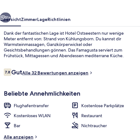
rück
Weiter
51+
Übersicht
Zimmer
Lage
Richtlinien
Dank der fantastischen Lage ist Hotel Ostseestern nur wenige
Meter entfernt von: Strand von Kühlungsborn. Du kannst dir
Warmsteinmassagen, Ganzkörperwickel oder
Gesichtsbehandlungen gönnen. Das Famagusta serviert zum
Frühstück, Mittagessen und Abendessen mediterrane Küche.
Außerdem gibt es eine Loungebar and eine Terrasse.
Bewertungen
Gut
7,8
Alle 32 Bewertungen anzeigen
7,8 von 10.
Am Strand
Beliebte Annehmlichkeiten
Flughafentransfer
Kostenlose Parkplätze
Kostenloses WLAN
Restaurant
Bar
Nichtraucher
Alle anzeigen