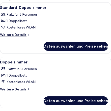
Zimmer
Alle
Ein ordentlich bezogenes Bett mit w
2
Standard-Doppelzimmer
Fotos
Platz für 3 Personen
für
1 Doppelbett
Standard-
Doppelzimmer
Kostenloses WLAN
anzeigen
Weitere
Weitere Details
Details
für
Daten auswählen und Preise sehen
Standard-
Doppelzimmer
Alle
Ein aufgeräumtes Bett mit weißen Lei
2
Doppelzimmer
Fotos
Platz für 3 Personen
für
1 Doppelbett
Doppelzimmer
anzeigen
Kostenloses WLAN
Weitere
Weitere Details
Details
für
Daten auswählen und Preise sehen
Doppelzimmer