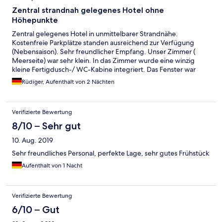
Zentral strandnah gelegenes Hotel ohne
Höhepunkte
Zentral gelegenes Hotel in unmittelbarer Strandnähe.
Kostenfreie Parkplätze standen ausreichend zur Verfügung
(Nebensaison). Sehr freundlicher Empfang. Unser Zimmer (
Meerseite) war sehr klein. In das Zimmer wurde eine winzig
kleine Fertigdusch-/ WC-Kabine integriert. Das Fenster war
auch klein, so dass das Zimmer sehr dunkel wirkte. Die dunkle
Rüdiger, Aufenthalt von 2 Nächten
Beleuchtung verstärkte das Ambiente noch. Wegen des hohen
Baumbestandes ist ein Meerblick im Sommer nicht vorhanden.
(Dies nur zur Info, nicht als Kritik gedacht). Das Frühstück ist ok,
Verifizierte Bewertung
wenn auch ohne große Auswahl. (Warum wird so nah am Meer
kein Fisch - in welcher Form auch immer - serviert?) Die
8/10 – Sehr gut
Internetverbindung riss immer wieder ab. Gemessen am
10. Aug. 2019
Gebotenen war der Preis pro Übernachtung mit 130;- € zu
hoch. Dies gilt insbesondere für die Reisezeit Ende September.
Sehr freundliches Personal, perfekte Lage, sehr gutes Frühstück
Positiv allerdings war die Möglichkeit, bis 1 Tag vor Anreise zu
Aufenthalt von 1 Nacht
stornieren.
Verifizierte Bewertung
6/10 – Gut