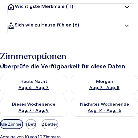
Wichtigste Merkmale
(11)
Sich wie zu Hause fühlen
(6)
Zimmeroptionen
Überprüfe die Verfügbarkeit für diese Daten
Überprüfe die Verfügbarkeit für heute Nacht, Aug. 6 - Aug. 7.
Überprüfe die Verfügbarkeit f
Heute Nacht
Morgen
Aug. 6 - Aug. 7
Aug. 7 - Aug. 8
Überprüfe die Verfügbarkeit für dieses Wochenende, Aug. 7 - 
Überprüfe die Verfügbarkeit f
Dieses Wochenende
Nächstes Wochenende
Aug. 7 - Aug. 9
Aug. 14 - Aug. 16
Verfügbare
Alle Zimmer
1 Bett
2 Betten
Filter
für
Anzeige von 10 von 10 Zimmern