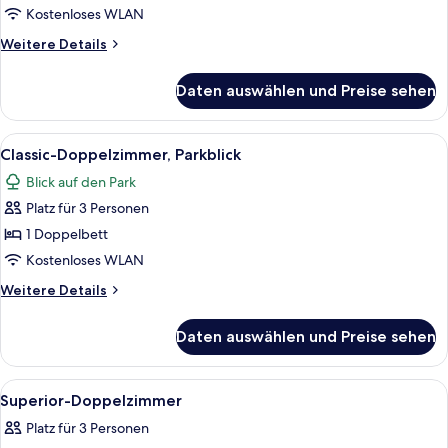
Meerblick
Kostenloses WLAN
anzeigen
Weitere
Weitere Details
Details
für
Daten auswählen und Preise sehen
Classic-
Doppelzimmer,
Meerblick
Alle
Ein Hotelzimmer mit einem Bett, zwe
1
Classic-Doppelzimmer, Parkblick
Fotos
Blick auf den Park
für
Platz für 3 Personen
Classic-
Doppelzimmer,
1 Doppelbett
Parkblick
Kostenloses WLAN
anzeigen
Weitere
Weitere Details
Details
für
Daten auswählen und Preise sehen
Classic-
Doppelzimmer,
Parkblick
Alle
Ein Bett mit weißen Bettwäsche, eine
3
Superior-Doppelzimmer
Fotos
Platz für 3 Personen
für