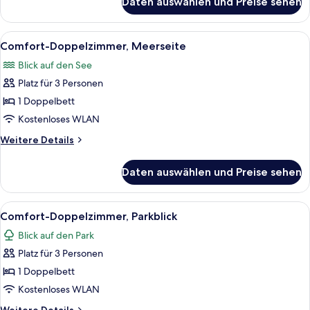
Daten auswählen und Preise sehen
Familienzimmer
Alle
Ein Hotelzimmer mit einem Bett, zwei 
2
Comfort-Doppelzimmer, Meerseite
Fotos
Blick auf den See
für
Platz für 3 Personen
Comfort-
Doppelzimmer,
1 Doppelbett
Meerseite
Kostenloses WLAN
anzeigen
Weitere
Weitere Details
Details
für
Daten auswählen und Preise sehen
Comfort-
Doppelzimmer,
Meerseite
Alle
Ein Hotelzimmer mit einem Bett, zwei 
1
Comfort-Doppelzimmer, Parkblick
Fotos
Blick auf den Park
für
Platz für 3 Personen
Comfort-
Doppelzimmer,
1 Doppelbett
Parkblick
Kostenloses WLAN
anzeigen
Weitere