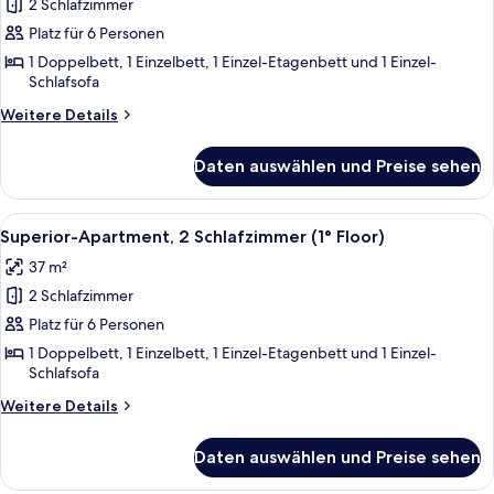
2 Schlafzimmer
Familienapartment,
2 Schlafzimmer
Platz für 6 Personen
(Ground
1 Doppelbett, 1 Einzelbett, 1 Einzel-Etagenbett und 1 Einzel-
Schlafsofa
Floor)
anzeigen
Weitere
Weitere Details
Details
für
Daten auswählen und Preise sehen
Familienapartment,
2 Schlafzimmer
(Ground
Alle
Ein Hotelzimmer mit zwei Betten, ein
4
Floor)
Superior-Apartment, 2 Schlafzimmer (1° Floor)
Fotos
37 m²
für
2 Schlafzimmer
Superior-
Apartment,
Platz für 6 Personen
2 Schlafzimmer
1 Doppelbett, 1 Einzelbett, 1 Einzel-Etagenbett und 1 Einzel-
Schlafsofa
(1°
Floor)
Weitere
Weitere Details
anzeigen
Details
für
Daten auswählen und Preise sehen
Superior-
Apartment,