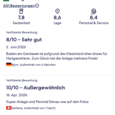
401 Bewertungen
7,8
8,6
8,4
Sauberkeit
Lage
Personal & Service
Bewertungen
Verifizierte Bewertung
8/10 – Sehr gut
2. Juni 2026
Baden am Gardasee ist aufgrund des Kiesstrand eher etwas für
Hartgesottene. Zum Glück hat die Anlage mehrere Pools!
Björn, Aufenthalt von 6 Nächten
Verifizierte Bewertung
10/10 – Außergewöhnlich
16. Apr. 2026
Super Anlage und Peronal Genau wie auf den Fotos
Stefania, Aufenthalt von 1 Nacht