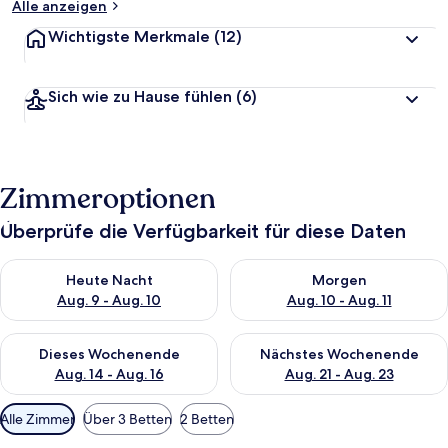
Alle anzeigen
Wichtigste Merkmale
(12)
Sich wie zu Hause fühlen
(6)
Zimmeroptionen
Überprüfe die Verfügbarkeit für diese Daten
Überprüfe die Verfügbarkeit für heute Nacht, Aug. 9 - Aug. 10
Überprüfe die Verfügbarkeit fü
Heute Nacht
Morgen
Aug. 9 - Aug. 10
Aug. 10 - Aug. 11
Überprüfe die Verfügbarkeit für dieses Wochenende, Aug. 14 -
Überprüfe die Verfügbarkeit f
Dieses Wochenende
Nächstes Wochenende
Aug. 14 - Aug. 16
Aug. 21 - Aug. 23
Verfügbare
Alle Zimmer
Über 3 Betten
2 Betten
Filter