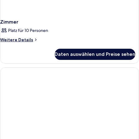
Zimmer
Platz für 10 Personen
Weitere
Weitere Details
Details
für
Daten auswählen und Preise sehen
Zimmer