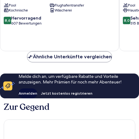
Garda
Casteln
Pool
Flughafentransfer
Pool
Peschiera
del
Kochnische
Wäscherei
Hausti
del
Garda
Garda
8.6
8.0
Hervorragend
Seh
8,6
8,0
von
von
607 Bewertungen
315 
10,
10,
Hervorragend,
Sehr
607
gut,
Bewertungen
315
Bewert
Ähnliche Unterkünfte vergleichen
Melde dich an, um verfügbare Rabatte und Vorteile
anzuzeigen. Mehr Prämien für noch mehr Abenteuer!
Anmelden
Jetzt kostenlos registrieren
Zur Gegend