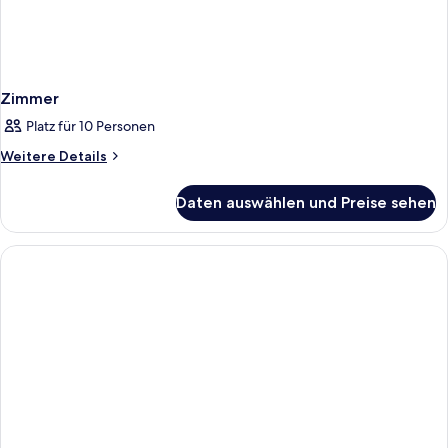
Zimmer
Platz für 10 Personen
Weitere
Weitere Details
Details
für
Daten auswählen und Preise sehen
Zimmer