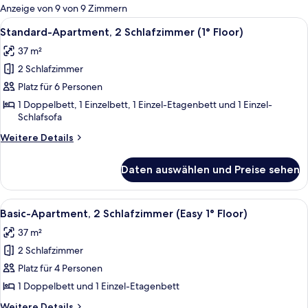
für
Anzeige von 9 von 9 Zimmern
Zimmer
Alle
Eine moderne Küche mit Mikrowelle, S
4
Standard-Apartment, 2 Schlafzimmer (1° Floor)
Fotos
37 m²
für
2 Schlafzimmer
Standard-
Apartment,
Platz für 6 Personen
2 Schlafzimmer
1 Doppelbett, 1 Einzelbett, 1 Einzel-Etagenbett und 1 Einzel-
Schlafsofa
(1°
Floor)
Weitere
Weitere Details
anzeigen
Details
für
Daten auswählen und Preise sehen
Standard-
Apartment,
2 Schlafzimmer
Alle
Ein Doppelbett mit weißen Bettwäsche
4
(1°
Basic-Apartment, 2 Schlafzimmer (Easy 1° Floor)
Fotos
Floor)
37 m²
für
2 Schlafzimmer
Basic-
Apartment,
Platz für 4 Personen
2 Schlafzimmer
1 Doppelbett und 1 Einzel-Etagenbett
(Easy
Weitere
Weitere Details