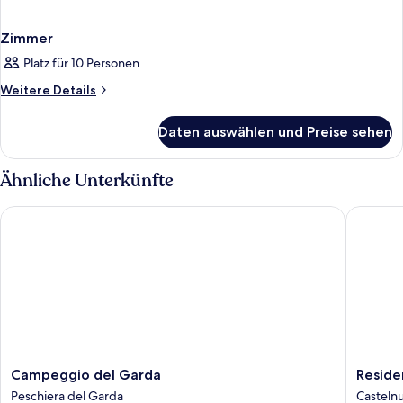
Zimmer
Platz für 10 Personen
Weitere
Weitere Details
Details
für
Daten auswählen und Preise sehen
Zimmer
Ähnliche Unterkünfte
Campeggio del Garda
Residen
Campeggio
Residen
Campeggio del Garda
Reside
del
Eden
Peschiera del Garda
Casteln