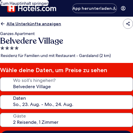
Zum Hauptinhalt springen
App herunterladen
Alle Unterkünfte anzeigen
Ganzes Apartment
Belvedere Village
4.0-
Sterne-
Residenz für Familien und mit Restaurant - Gardaland (2 km)
Unterkunft
Wähle deine Daten, um Preise zu sehen
Wo soll’s hingehen?
Daten
Gäste