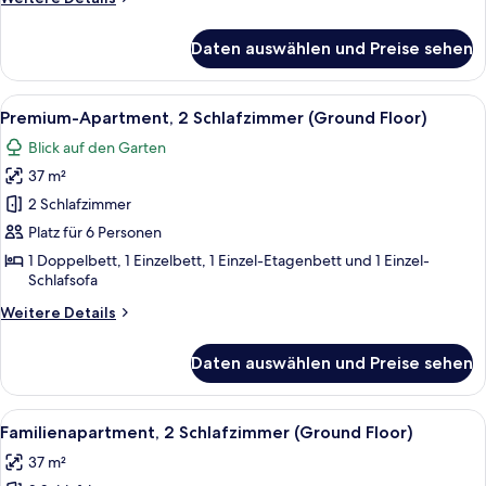
1°
Details
Floor)
für
Daten auswählen und Preise sehen
Basic-
anzeigen
Apartment,
2 Schlafzimmer
Alle
Ein Hotelzimmer mit einem Bett, eine
4
(Easy
Premium-Apartment, 2 Schlafzimmer (Ground Floor)
Fotos
1°
Blick auf den Garten
Floor)
für
37 m²
Premium-
Apartment,
2 Schlafzimmer
2 Schlafzimmer
Platz für 6 Personen
(Ground
1 Doppelbett, 1 Einzelbett, 1 Einzel-Etagenbett und 1 Einzel-
Floor)
Schlafsofa
anzeigen
Weitere
Weitere Details
Details
für
Daten auswählen und Preise sehen
Premium-
Apartment,
2 Schlafzimmer
Alle
Eine moderne Küche mit Esstisch, Stüh
3
(Ground
Familienapartment, 2 Schlafzimmer (Ground Floor)
Fotos
Floor)
37 m²
für