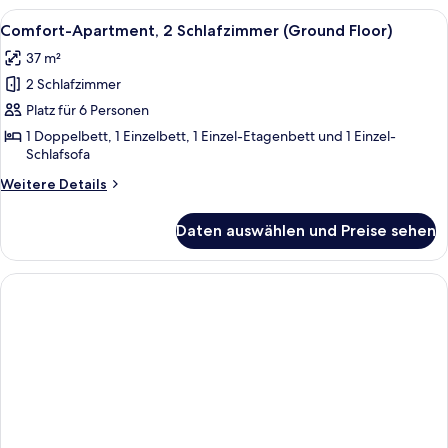
2 Schlafzimmer
Alle
Ein Zimmer mit Esstisch, zwei Stühle
5
(1°
Comfort-Apartment, 2 Schlafzimmer (Ground Floor)
Fotos
Floor)
37 m²
für
2 Schlafzimmer
Comfort-
Apartment,
Platz für 6 Personen
2 Schlafzimmer
1 Doppelbett, 1 Einzelbett, 1 Einzel-Etagenbett und 1 Einzel-
Schlafsofa
(Ground
Floor)
Weitere
Weitere Details
anzeigen
Details
für
Daten auswählen und Preise sehen
Comfort-
Apartment,
2 Schlafzimmer
(Ground
Floor)