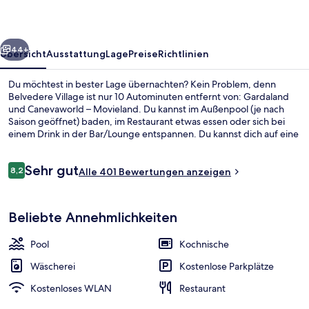
rück
Weiter
44+
Übersicht
Ausstattung
Lage
Preise
Richtlinien
Du möchtest in bester Lage übernachten? Kein Problem, denn
Belvedere Village ist nur 10 Autominuten entfernt von: Gardaland
und Canevaworld – Movieland. Du kannst im Außenpool (je nach
Saison geöffnet) baden, im Restaurant etwas essen oder sich bei
einem Drink in der Bar/Lounge entspannen. Du kannst dich auf eine
Poolbar und Express-Tickets für den Themenpark freuen. Die
Zimmer sind mit Kühlschränken und Mikrowellen versehen.
Bewertungen
Sehr gut
8,2
Alle 401 Bewertungen anzeigen
8,2 von 10.
Außenpool (je nach Saison geöffnet),
Beliebte Annehmlichkeiten
Pool
Kochnische
Wäscherei
Kostenlose Parkplätze
Kostenloses WLAN
Restaurant