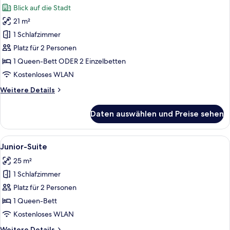
Blick auf die Stadt
für
21 m²
Doppelzimmer
anzeigen
1 Schlafzimmer
Platz für 2 Personen
1 Queen-Bett ODER 2 Einzelbetten
Kostenloses WLAN
Weitere
Weitere Details
Details
für
Daten auswählen und Preise sehen
Doppelzimmer
Alle
Zwei blaue Sessel, die zu einem an de
17
Junior-Suite
Fotos
25 m²
für
1 Schlafzimmer
Junior-
Suite
Platz für 2 Personen
anzeigen
1 Queen-Bett
Kostenloses WLAN
Weitere
Weitere Details