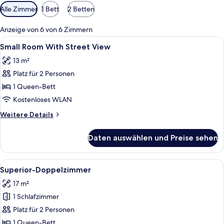
Verfügbare
Alle Zimmer
1 Bett
2 Betten
Filter
für
Anzeige von 6 von 6 Zimmern
Zimmer
Alle
Ein Hotelzimmer mit einem großen Bet
30
Small Room With Street View
Fotos
13 m²
für
Platz für 2 Personen
Small
Room
1 Queen-Bett
With
Kostenloses WLAN
Street
Weitere
Weitere Details
View
Details
anzeigen
für
Daten auswählen und Preise sehen
Small
Room
With
Alle
Ein Himmelbett mit grau-weißer Bett
35
Street
Superior-Doppelzimmer
Fotos
View
17 m²
für
1 Schlafzimmer
Superior-
Doppelzimmer
Platz für 2 Personen
anzeigen
1 Queen-Bett