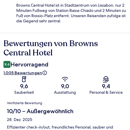
Browns Central Hotel ist in Stadtzentrum von Lissabon, nur 2
Minuten Fußweg von Station Baixa-Chiado und 2 Minuten zu
Fuß von Rossio-Platz entfernt. Unseren Reisenden zufolge ist
die Gegend sehr zentral.
Bewertungen von Browns
Bewertungen
Central Hotel
Hervorragend
9,4
1.005 Bewertungen
9,6
9,0
9,4
Sauberkeit
Ausstattung
Personal & Service
Bewertungen
Verifizierte Bewertung
10/10 – Außergewöhnlich
28. Dez. 2025
Effizienter check-in/out, freundliches Personal, sauber und