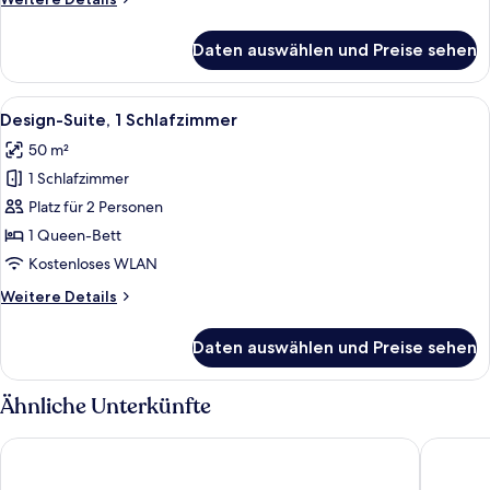
Details
für
Daten auswählen und Preise sehen
Junior-
Suite
Alle
Ein Hotelzimmer mit Bett, Schreibtisch
13
Design-Suite, 1 Schlafzimmer
Fotos
50 m²
für
1 Schlafzimmer
Design-
Suite,
Platz für 2 Personen
1
1 Queen-Bett
Schlafzimmer
Kostenloses WLAN
anzeigen
Weitere
Weitere Details
Details
für
Daten auswählen und Preise sehen
Design-
Suite,
1
Ähnliche Unterkünfte
Schlafzimmer
Internacional Design Hotel
Hotel Mo