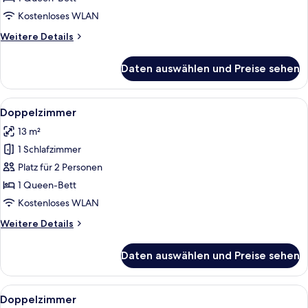
Kostenloses WLAN
Weitere
Weitere Details
Details
für
Daten auswählen und Preise sehen
Superior-
Doppelzimmer
Alle
Ein Hotelzimmer mit hölzernem Kopfte
22
Doppelzimmer
Fotos
13 m²
für
1 Schlafzimmer
Doppelzimmer
anzeigen
Platz für 2 Personen
1 Queen-Bett
Kostenloses WLAN
Weitere
Weitere Details
Details
für
Daten auswählen und Preise sehen
Doppelzimmer
Alle
Ein ordentlich eingerichtetes Schlafz
22
Doppelzimmer
Fotos