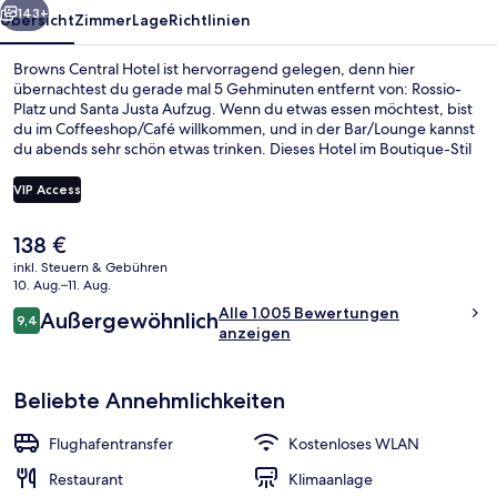
143+
Übersicht
Zimmer
Lage
Richtlinien
Browns Central Hotel ist hervorragend gelegen, denn hier
übernachtest du gerade mal 5 Gehminuten entfernt von: Rossio-
Platz und Santa Justa Aufzug. Wenn du etwas essen möchtest, bist
du im Coffeeshop/Café willkommen, und in der Bar/Lounge kannst
du abends sehr schön etwas trinken. Dieses Hotel im Boutique-Stil
ist außerdem höchstens 10 Gehminuten entfernt von: Praça do
Comércio und Castelo de São Jorge. Die bequemen Betten und das
VIP Access
hilfsbereite Personal erhalten tolle Bewertungen von anderen
Reisenden. Die Unterkunft ist nur einen kurzen Fußmarsch von den
Der
138 €
öffentlichen Verkehrsmitteln entfernt: Bis zur U-Bahn sind es
Innenbereich
aktuelle
wenige Schritte (Station Baixa-Chiado) bzw. 3 Minuten
inkl. Steuern & Gebühren
Preis
10. Aug.–11. Aug.
(Straßenbahnhaltestelle Rua da Conceição (28E)).
beträgt
Bewertungen
Alle 1.005 Bewertungen
Außergewöhnlich
138 €.
9,4
9,4 von 10.
anzeigen
Beliebte Annehmlichkeiten
Flughafentransfer
Kostenloses WLAN
Restaurant
Klimaanlage