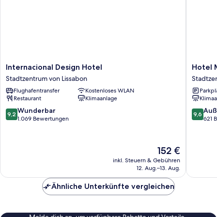
Internacional
Hotel
Internacional Design Hotel
Hotel 
Design
Moon
Stadtzentrum von Lissabon
Stadtze
Hotel
&
Flughafentransfer
Kostenloses WLAN
Parkpl
Stadtzentrum
Sun
Restaurant
Klimaanlage
Klimaa
von
Lisboa
Lissabon
Stadtze
9.2
9.6
Wunderbar
Auß
9,2
9,6
von
von
von
1.069 Bewertungen
621 
Lissabon
10,
10,
Wunderbar,
Außerge
1.069
621
Der
152 €
Bewertungen
Bewert
Preis
inkl. Steuern & Gebühren
beträgt
12. Aug.–13. Aug.
152 €
Ähnliche Unterkünfte vergleichen