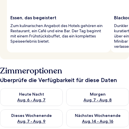
Essen, das begeistert
Blacko
Zum kulinarischen Angebot des Hotels gehören ein
Dunkler
Restaurant, ein Café und eine Bar. Der Tag beginnt
kuratie
mit einem Frühstücksbuffet, das ein komplettes
über ein
Speiseerlebnis bietet.
Minibar 
verlasse
Zimmeroptionen
Überprüfe die Verfügbarkeit für diese Daten
Überprüfe die Verfügbarkeit für heute Nacht, Aug. 6 - Aug. 7.
Überprüfe die Verfügbarkeit f
Heute Nacht
Morgen
Aug. 6 - Aug. 7
Aug. 7 - Aug. 8
Überprüfe die Verfügbarkeit für dieses Wochenende, Aug. 7 - 
Überprüfe die Verfügbarkeit f
Dieses Wochenende
Nächstes Wochenende
Aug. 7 - Aug. 9
Aug. 14 - Aug. 16