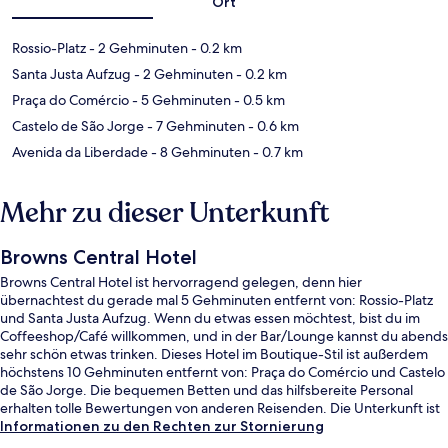
Ort
Rossio-Platz
- 2 Gehminuten
- 0.2 km
Santa Justa Aufzug
- 2 Gehminuten
- 0.2 km
Praça do Comércio
- 5 Gehminuten
- 0.5 km
Castelo de São Jorge
- 7 Gehminuten
- 0.6 km
Avenida da Liberdade
- 8 Gehminuten
- 0.7 km
Mehr zu dieser Unterkunft
Browns Central Hotel
Browns Central Hotel ist hervorragend gelegen, denn hier
übernachtest du gerade mal 5 Gehminuten entfernt von: Rossio-Platz
und Santa Justa Aufzug. Wenn du etwas essen möchtest, bist du im
Coffeeshop/Café willkommen, und in der Bar/Lounge kannst du abends
sehr schön etwas trinken. Dieses Hotel im Boutique-Stil ist außerdem
höchstens 10 Gehminuten entfernt von: Praça do Comércio und Castelo
de São Jorge. Die bequemen Betten und das hilfsbereite Personal
erhalten tolle Bewertungen von anderen Reisenden. Die Unterkunft ist
nur einen kurzen Fußmarsch von den öffentlichen Verkehrsmitteln
Informationen zu den Rechten zur Stornierung
entfernt: Bis zur U-Bahn sind es wenige Schritte (Station Baixa-Chiado)