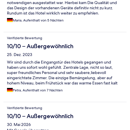
notwendigen ausgestattet war. Hierbei kam Die Qualität und
das Design der vorhandenen Geräte definitiv nicht zu kurz.
Rundum ist das Hotel wirklich weiter zu empfehlen.
Maria, Aufenthalt von 5 Nächten
Verifizierte Bewertung
10/10 – Außergewöhnlich
25. Dez. 2023
Wir sind durch die Eingangstür des Hotels gegangen und
haben uns sofort wohl gefühlt. Zentrale Lage, nicht so laut,
super freundliches Personal und sehr saubere,liebevoll
eingerichtete Zimmer. Die einzige Bemängelung, aber auf
hohem Niveau, beim Frühstück war das warme Essen fast kalt
(Bacon,Eier etc.) Jederzeit würden wir dort wieder einkehren!
Petra, Aufenthalt von 7 Nächten
Verifizierte Bewertung
10/10 – Außergewöhnlich
30. Mai 2026