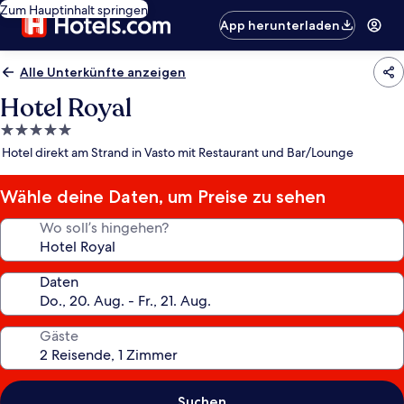
Zum Hauptinhalt springen
App herunterladen
Alle Unterkünfte anzeigen
Hotel Royal
5.0-
Sterne-
Hotel direkt am Strand in Vasto mit Restaurant und Bar/Lounge
Unterkunft
Wähle deine Daten, um Preise zu sehen
Wo soll’s hingehen?
Daten
Gäste
Suchen