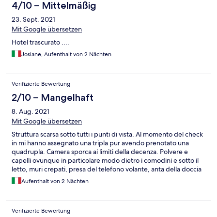
4/10 – Mittelmäßig
23. Sept. 2021
Mit Google übersetzen
Hotel trascurato ....
Josiane, Aufenthalt von 2 Nächten
Verifizierte Bewertung
2/10 – Mangelhaft
8. Aug. 2021
Mit Google übersetzen
Struttura scarsa sotto tutti i punti di vista. Al momento del check
in mi hanno assegnato una tripla pur avendo prenotato una
quadrupla. Camera sporca ai limiti della decenza. Polvere e
capelli ovunque in particolare modo dietro i comodini e sotto il
letto, muri crepati, presa del telefono volante, anta della doccia
rotta e doccia sporchissima. Colazione raccapricciante con un
Aufenthalt von 2 Nächten
cornetto lasciato su tutti i tavoli non si sa da quanto tempo, un
buffet se così si può chiamare lasciato nel centro della sala che
chiunque poteva toccare contro tutte le regole anti covid. Ho
Verifizierte Bewertung
assistito a 2 scene in sala colazione, degne da hotel da incubo;