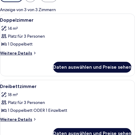
Filter
für
Anzeige von 3 von 3 Zimmern
Zimmer
Alle
Ein ordentlich eingerichtetes Hotelzi
4
Doppelzimmer
Fotos
14 m²
für
Platz für 3 Personen
Doppelzimmer
anzeigen
1 Doppelbett
Weitere
Weitere Details
Details
für
Daten auswählen und Preise sehen
Doppelzimmer
Alle
Ein ordentlich eingerichtetes Hotelzi
4
Dreibettzimmer
Fotos
18 m²
für
Platz für 3 Personen
Dreibettzimmer
anzeigen
1 Doppelbett ODER 1 Einzelbett
Weitere
Weitere Details
Details
für
Daten auswählen und Preise sehen