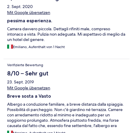
2. Sept. 2020
Mit Google übersetzen
pessima esperienza.
Camera davvero piccola. Dettagli rifiniti male, compreso
intonaco a vista. Pulizia non adeguata. Mi aspettavo di meglio da
un hotel del genere.
Emiliano, Aufenthalt von 1 Nacht
Verifizierte Bewertung
8/10 – Sehr gut
23. Sept. 2019
Mit Google übersetzen
Breve sosta a Vasto
Albergo a conduzione familiare, a breve distanza dalla spiaggia.
Possibilità di parcheggio. Non c'è giardino né terrazza. Camere
con arredamento ridotto al minimo e inadeguato per un
soggiorno prolungato. Atmosfera piuttosto fredda, ma forse
causata dal fatto che, essendo fine settembre, l'albergo era
quasi deserto...