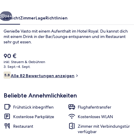
rück
Weiter
34+
Übersicht
Zimmer
Lage
Richtlinien
Genieße Vasto mit einem Aufenthalt im Hotel Royal. Du kannst dich
mit einem Drink in der Bar/Lounge entspannen und im Restaurant
sehr gut essen.
Der
90 €
aktuelle
inkl. Steuern & Gebühren
Preis
3. Sept.–4. Sept.
beträgt
Bewertungen
5,8
Alle 82 Bewertungen anzeigen
90 €.
5,8 von 10.
Privatstrand, Liegestühle, Sonnenschi
Beliebte Annehmlichkeiten
Frühstück inbegriffen
Flughafentransfer
Kostenlose Parkplätze
Kostenloses WLAN
Restaurant
Zimmer mit Verbindungstür
verfügbar