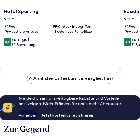
Hotel
Residen
Hotel Sporting
Reside
Sporting
Excelsio
Vasto
Vasto
Vasto
Vasto
Pool
Frühstück inbegriffen
Pool
Haustiere erlaubt
Kostenlose Parkplätze
Hausti
8.2
8.4
Sehr gut
Seh
8,2
8,4
von
von
32 Bewertungen
31 B
10,
10,
Sehr
Sehr
gut,
gut,
32
31
Bewertungen
Bewert
Ähnliche Unterkünfte vergleichen
Melde dich an, um verfügbare Rabatte und Vorteile
anzuzeigen. Mehr Prämien für noch mehr Abenteuer!
Anmelden
Jetzt kostenlos registrieren
Zur Gegend