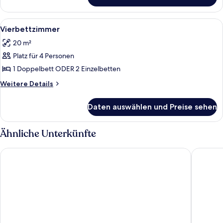
Dreibettzimmer
Alle
Ein ordentlich eingerichtetes Hotelzi
4
Vierbettzimmer
Fotos
20 m²
für
Platz für 4 Personen
Vierbettzimmer
anzeigen
1 Doppelbett ODER 2 Einzelbetten
Weitere
Weitere Details
Details
für
Daten auswählen und Preise sehen
Vierbettzimmer
Ähnliche Unterkünfte
Hotel Sporting
Residenz