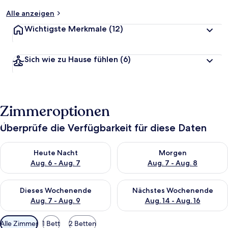
Alle anzeigen
Wichtigste Merkmale
(12)
Sich wie zu Hause fühlen
(6)
Zimmeroptionen
Überprüfe die Verfügbarkeit für diese Daten
Überprüfe die Verfügbarkeit für heute Nacht, Aug. 6 - Aug. 7.
Überprüfe die Verfügbarkeit f
Heute Nacht
Morgen
Aug. 6 - Aug. 7
Aug. 7 - Aug. 8
Überprüfe die Verfügbarkeit für dieses Wochenende, Aug. 7 - 
Überprüfe die Verfügbarkeit f
Dieses Wochenende
Nächstes Wochenende
Aug. 7 - Aug. 9
Aug. 14 - Aug. 16
Verfügbare
Alle Zimmer
1 Bett
2 Betten