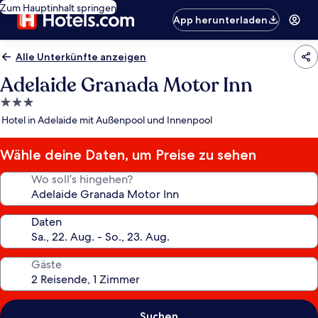
Zum Hauptinhalt springen
App herunterladen
Alle Unterkünfte anzeigen
Adelaide Granada Motor Inn
3.0-
Sterne-
Hotel in Adelaide mit Außenpool und Innenpool
Unterkunft
Wähle deine Daten, um Preise zu sehen
Wo soll’s hingehen?
Daten
Gäste
Suchen