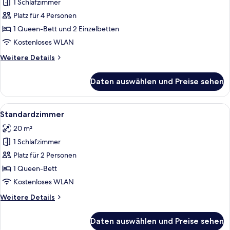
1 Schlafzimmer
Familienzimmer
anzeigen
Platz für 4 Personen
1 Queen-Bett und 2 Einzelbetten
Kostenloses WLAN
Weitere
Weitere Details
Details
für
Daten auswählen und Preise sehen
Familienzimmer
Alle
Ein ordentlich bezogenes Bett mit we
5
Standardzimmer
Fotos
20 m²
für
1 Schlafzimmer
Standardzimmer
anzeigen
Platz für 2 Personen
1 Queen-Bett
Kostenloses WLAN
Weitere
Weitere Details
Details
für
Daten auswählen und Preise sehen
Standardzimmer