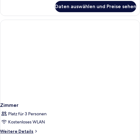
für
Daten auswählen und Preise sehen
Zimmer
Zimmer
Platz für 3 Personen
Kostenloses WLAN
Weitere
Weitere Details
Details