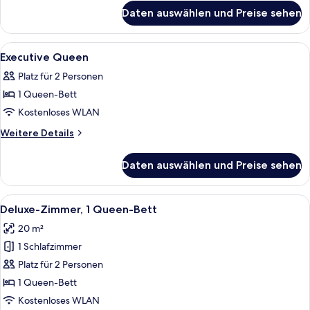
für
Daten auswählen und Preise sehen
Zimmer
Alle
Ein Hotelzimmer mit zwei Betten, eine
2
Executive Queen
Fotos
Platz für 2 Personen
für
1 Queen-Bett
Executive
Queen
Kostenloses WLAN
anzeigen
Weitere
Weitere Details
Details
für
Daten auswählen und Preise sehen
Executive
Queen
Alle
Ein Hotelzimmer mit Bett, Nachttische
4
Deluxe-Zimmer, 1 Queen-Bett
Fotos
20 m²
für
1 Schlafzimmer
Deluxe-
Zimmer,
Platz für 2 Personen
1
1 Queen-Bett
Queen-
Kostenloses WLAN