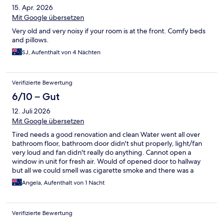
15. Apr. 2026
Mit Google übersetzen
Very old and very noisy if your room is at the front. Comfy beds
and pillows.
SJ, Aufenthalt von 4 Nächten
Verifizierte Bewertung
6/10 – Gut
12. Juli 2026
Mit Google übersetzen
Tired needs a good renovation and clean Water went all over
bathroom floor, bathroom door didn't shut properly, light/fan
very loud and fan didn't really do anything. Cannot open a
window in unit for fresh air. Would of opened door to hallway
but all we could smell was cigarette smoke and there was a
party going on Checked in late, check in went smooth enough.
Angela, Aufenthalt von 1 Nacht
Verifizierte Bewertung