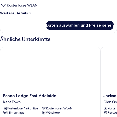
anzeigen
Kostenloses WLAN
Weitere
Weitere Details
Details
für
Daten auswählen und Preise sehen
Standard-
Zweibettzimmer
Ähnliche Unterkünfte
Econo Lodge East Adelaide
Jacksons
Econo
Jackson
Econo Lodge East Adelaide
Jackso
Lodge
Motor
Kent Town
Glen O
East
Inn
Kostenlose Parkplätze
Kostenloses WLAN
Kosten
Adelaide
Glen
Klimaanlage
Wäscherei
Restau
Kent
Osmon