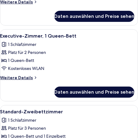
Weitere
Weitere Details
anzeigen
Details
für
Daten auswählen und Preise sehen
Deluxe-
Zimmer,
Mehrere
Alle
Executive-Zimmer, 1 Queen-Bett | Hoc
5
Betten
Executive-Zimmer, 1 Queen-Bett
Fotos
1 Schlafzimmer
für
Platz für 2 Personen
Executive-
Zimmer,
1 Queen-Bett
1
Kostenloses WLAN
Queen-
Weitere
Weitere Details
Bett
Details
anzeigen
für
Daten auswählen und Preise sehen
Executive-
Zimmer,
1
Alle
Ein Hotelzimmer mit zwei Betten, Nach
4
Queen-
Standard-Zweibettzimmer
Fotos
Bett
1 Schlafzimmer
für
Platz für 3 Personen
Standard-
Zweibettzimmer
1 Queen-Bett und 1 Einzelbett