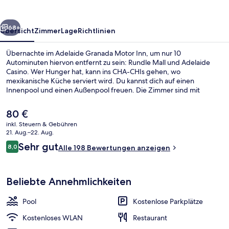
rück
Weiter
68+
Übersicht
Zimmer
Lage
Richtlinien
Übernachte im Adelaide Granada Motor Inn, um nur 10
Autominuten hiervon entfernt zu sein: Rundle Mall und Adelaide
Casino. Wer Hunger hat, kann ins CHA-CHIs gehen, wo
mexikanische Küche serviert wird. Du kannst dich auf einen
Innenpool und einen Außenpool freuen. Die Zimmer sind mit
Kühlschränken und Mikrowellen versehen. Andere Reisende haben
viel Gutes über das hilfsbereite Personal zu berichten.
Der
80 €
aktuelle
inkl. Steuern & Gebühren
Preis
21. Aug.–22. Aug.
Innenpool, Außenpool
beträgt
Bewertungen
Sehr gut
8,0
Alle 198 Bewertungen anzeigen
80 €.
8,0 von 10.
Beliebte Annehmlichkeiten
Pool
Kostenlose Parkplätze
Kostenloses WLAN
Restaurant