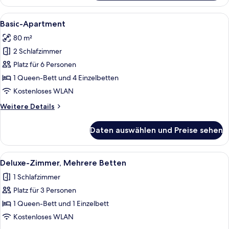
Alle
Ein Hotelzimmer mit drei Betten, eine
22
Basic-Apartment
Fotos
80 m²
für
2 Schlafzimmer
Basic-
Apartment
Platz für 6 Personen
anzeigen
1 Queen-Bett und 4 Einzelbetten
Kostenloses WLAN
Weitere
Weitere Details
Details
für
Daten auswählen und Preise sehen
Basic-
Apartment
Alle
Ein Hotelzimmer mit zwei Einzelbetten
5
Deluxe-Zimmer, Mehrere Betten
Fotos
1 Schlafzimmer
für
Platz für 3 Personen
Deluxe-
Zimmer,
1 Queen-Bett und 1 Einzelbett
Mehrere
Kostenloses WLAN
Betten