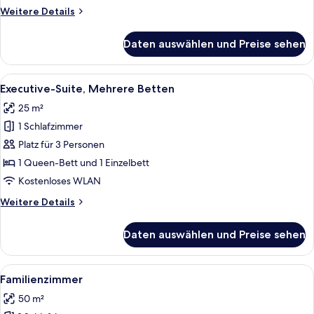
Bett
Weitere
Weitere Details
anzeigen
Details
für
Daten auswählen und Preise sehen
Deluxe-
Zimmer,
1
Alle
Ein Hotelzimmer mit zwei Betten, eine
4
Queen-
Executive-Suite, Mehrere Betten
Fotos
Bett
25 m²
für
1 Schlafzimmer
Executive-
Suite,
Platz für 3 Personen
Mehrere
1 Queen-Bett und 1 Einzelbett
Betten
Kostenloses WLAN
anzeigen
Weitere
Weitere Details
Details
für
Daten auswählen und Preise sehen
Executive-
Suite,
Mehrere
Alle
Ein Hotelzimmer mit Bett, Fernseher, S
4
Betten
Familienzimmer
Fotos
50 m²
für