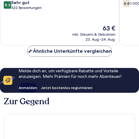
Town
8.2
6.6
Sehr gut
6,6
1.00
8,2
von
von
322 Bewertungen
10,
10,
Sehr
1.000
gut,
Bewert
Der
63 €
322
Preis
inkl. Steuern & Gebühren
Bewertungen
beträgt
23. Aug.–24. Aug.
63 €
Ähnliche Unterkünfte vergleichen
Melde dich an, um verfügbare Rabatte und Vorteile
anzuzeigen. Mehr Prämien für noch mehr Abenteuer!
Anmelden
Jetzt kostenlos registrieren
Zur Gegend