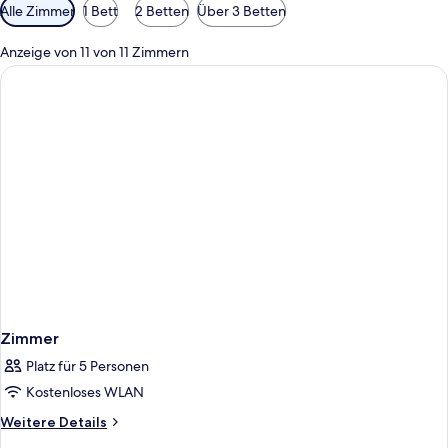
Verfügbare
Alle Zimmer
1 Bett
2 Betten
Über 3 Betten
Filter
für
Anzeige von 11 von 11 Zimmern
Zimmer
Zimmer
Platz für 5 Personen
Kostenloses WLAN
Weitere
Weitere Details
Details