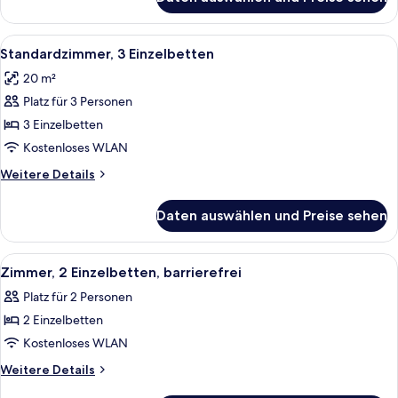
Comfort-
Doppelzimmer,
1 Doppelbett
Alle
Ein Hotelzimmer mit zwei Betten, eine
4
und
Standardzimmer, 3 Einzelbetten
Fotos
Schlafsofa
20 m²
(Premium)
für
Platz für 3 Personen
Standardzimmer,
3 Einzelbetten
3 Einzelbetten
anzeigen
Kostenloses WLAN
Weitere
Weitere Details
Details
für
Daten auswählen und Preise sehen
Standardzimmer,
3 Einzelbetten
Alle
Zimmer, 2 Einzelbetten, barrierefrei 
4
Zimmer, 2 Einzelbetten, barrierefrei
Fotos
Platz für 2 Personen
für
2 Einzelbetten
Zimmer,
2 Einzelbetten,
Kostenloses WLAN
barrierefrei
Weitere
Weitere Details
anzeigen
Details