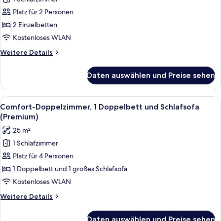
Standardzimmer,
2 Einzelbetten
Platz für 2 Personen
anzeigen
2 Einzelbetten
Kostenloses WLAN
Weitere
Weitere Details
Details
für
Daten auswählen und Preise sehen
Standardzimmer,
2 Einzelbetten
Alle
Comfort-Doppelzimmer, 1 Doppelbett u
9
Comfort-Doppelzimmer, 1 Doppelbett und Schlafsofa
Fotos
(Premium)
für
25 m²
Comfort-
1 Schlafzimmer
Doppelzimmer,
Platz für 4 Personen
1 Doppelbett
und
1 Doppelbett und 1 großes Schlafsofa
Schlafsofa
Kostenloses WLAN
(Premium)
Weitere
Weitere Details
anzeigen
Details
für
Daten auswählen und Preise sehen