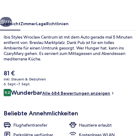
rück
Weiter
77+
Übersicht
Zimmer
Lage
Richtlinien
Ibis Styles Wroclaw Centrum ist mit dem Auto gerade mal 5 Minuten
entfernt von: Breslau Marktplatz. Dank Pub ist für ein tolles
Ambiente für einen Umtrunk gesorgt. Wer Hunger hat, kann ins
CzaryMary gehen. Es serviert zum Mittagessen und Abendessen
mediterrane Küche.
Der
81 €
aktuelle
inkl. Steuern & Gebühren
Preis
6. Sept.–7. Sept.
Außenbereich
beträgt
Bewertungen
Wunderbar
9,2
Alle 684 Bewertungen anzeigen
81 €.
9,2 von 10.
Beliebte Annehmlichkeiten
Flughafentransfer
Haustiere erlaubt
Parkplätze verfügbar
Kostenloses WLAN