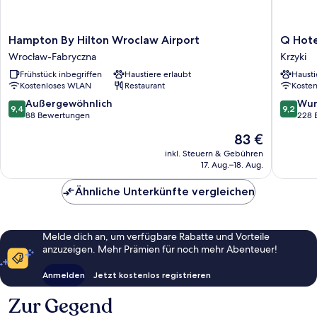
Hampton
Q
Hampton By Hilton Wroclaw Airport
Q Hote
By
Hotel
Wrocław-Fabryczna
Krzyki
Hilton
Plus
Frühstück inbegriffen
Haustiere erlaubt
Hausti
Wroclaw
Wrocla
Kostenloses WLAN
Restaurant
Koste
Airport
Krzyki
Wrocław-
9.4
9.2
Außergewöhnlich
Wun
9,4
9,2
Fabryczna
von
von
88 Bewertungen
228 
10,
10,
Der
83 €
Außergewöhnlich,
Wunder
Preis
88
228
inkl. Steuern & Gebühren
beträgt
17. Aug.–18. Aug.
Bewertungen
Bewert
83 €
Ähnliche Unterkünfte vergleichen
Melde dich an, um verfügbare Rabatte und Vorteile
anzuzeigen. Mehr Prämien für noch mehr Abenteuer!
Anmelden
Jetzt kostenlos registrieren
Zur Gegend