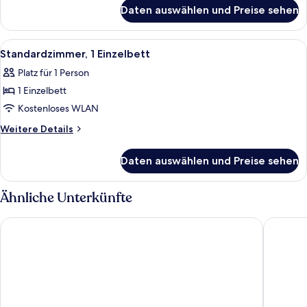
für
Daten auswählen und Preise sehen
Zimmer,
2 Einzelbetten,
barrierefrei
Alle
Ein Hotelzimmer mit einem Bett, zwe
5
Standardzimmer, 1 Einzelbett
Fotos
Platz für 1 Person
für
1 Einzelbett
Standardzimmer,
1 Einzelbett
Kostenloses WLAN
anzeigen
Weitere
Weitere Details
Details
für
Daten auswählen und Preise sehen
Standardzimmer,
1 Einzelbett
Ähnliche Unterkünfte
Hampton By Hilton Wroclaw Airport
Q Hotel 