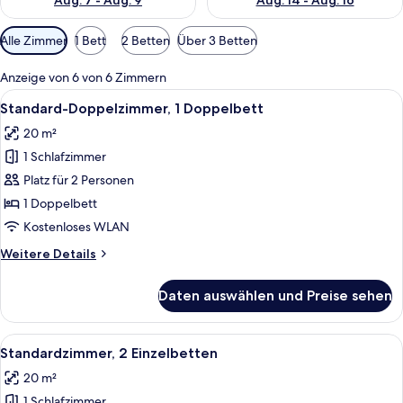
Aug. 7 - Aug. 9
Aug. 14 - Aug. 16
Verfügbare
Alle Zimmer
1 Bett
2 Betten
Über 3 Betten
Filter
für
Anzeige von 6 von 6 Zimmern
Zimmer
Alle
Ein Hotelzimmer mit Bett, Fernseher, 
8
Standard-Doppelzimmer, 1 Doppelbett
Fotos
20 m²
für
1 Schlafzimmer
Standard-
Doppelzimmer,
Platz für 2 Personen
1
1 Doppelbett
Doppelbett
Kostenloses WLAN
anzeigen
Weitere
Weitere Details
Details
für
Daten auswählen und Preise sehen
Standard-
Doppelzimmer,
1
Alle
Standardzimmer, 2 Einzelbetten | All
7
Doppelbett
Standardzimmer, 2 Einzelbetten
Fotos
20 m²
für
1 Schlafzimmer