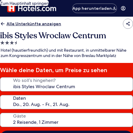
Zum Hauptinhalt springen
App herunterladen
Alle Unterkünfte anzeigen
ibis Styles Wroclaw Centrum
3.5-
Sterne-
Hotel (haustierfreundlich) und mit Restaurant, in unmittelbarer Nähe
Unterkunft
zum Kongresszentrum und in der Nähe von Breslau Marktplatz
Wähle deine Daten, um Preise zu sehen
Wo soll’s hingehen?
Daten
Gäste