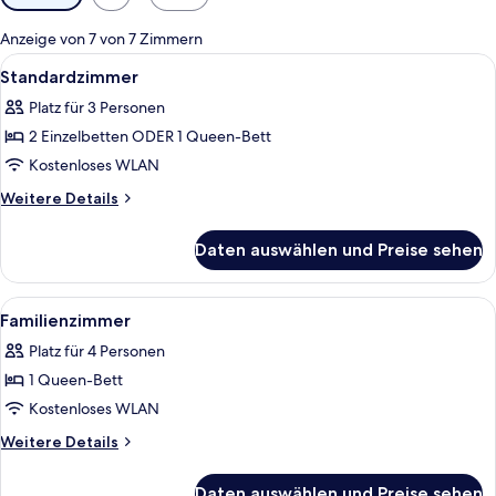
Filter
für
Anzeige von 7 von 7 Zimmern
Zimmer
Alle
Standardzimmer | Minibar, Zimmersaf
10
Standardzimmer
Fotos
Platz für 3 Personen
für
2 Einzelbetten ODER 1 Queen-Bett
Standardzimmer
anzeigen
Kostenloses WLAN
Weitere
Weitere Details
Details
für
Daten auswählen und Preise sehen
Standardzimmer
Alle
Familienzimmer | Minibar, Zimmersafe
9
Familienzimmer
Fotos
Platz für 4 Personen
für
1 Queen-Bett
Familienzimmer
anzeigen
Kostenloses WLAN
Weitere
Weitere Details
Details
für
Daten auswählen und Preise sehen