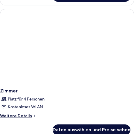
Zimmer
Platz für 4 Personen
Kostenloses WLAN
Weitere
Weitere Details
Details
für
Daten auswählen und Preise sehen
Zimmer