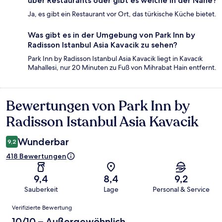
über Restaurants oder gibt es welche in der Nähe?
Ja, es gibt ein Restaurant vor Ort, das türkische Küche bietet.
Was gibt es in der Umgebung von Park Inn by
Radisson Istanbul Asia Kavacik zu sehen?
Park Inn by Radisson Istanbul Asia Kavacik liegt in Kavacık
Mahallesi, nur 20 Minuten zu Fuß von Mihrabat Hain entfernt.
Bewertungen von Park Inn by
Bewertungen
Radisson Istanbul Asia Kavacik
Wunderbar
9,2
418 Bewertungen
9,4
8,4
9,2
Sauberkeit
Lage
Personal & Service
Bewertungen
Verifizierte Bewertung
10/10 – Außergewöhnlich