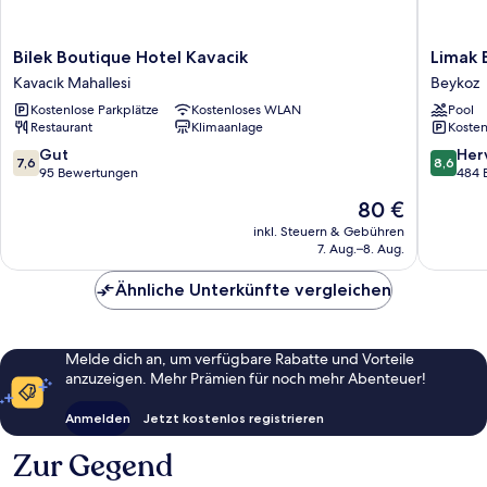
Bilek
Limak
Bilek Boutique Hotel Kavacik
Limak 
Boutique
Eurasia
Kavacık Mahallesi
Beykoz
Hotel
Luxury
Kostenlose Parkplätze
Kostenloses WLAN
Pool
Kavacik
Hotel
Restaurant
Klimaanlage
Kosten
Kavacık
Beykoz
Mahallesi
7.6
8.6
Gut
Her
7,6
8,6
von
von
95 Bewertungen
484 
10,
10,
Der
80 €
Gut,
Hervorr
Preis
95
484
inkl. Steuern & Gebühren
beträgt
7. Aug.–8. Aug.
Bewertungen
Bewert
80 €
Ähnliche Unterkünfte vergleichen
Melde dich an, um verfügbare Rabatte und Vorteile
anzuzeigen. Mehr Prämien für noch mehr Abenteuer!
Anmelden
Jetzt kostenlos registrieren
Zur Gegend