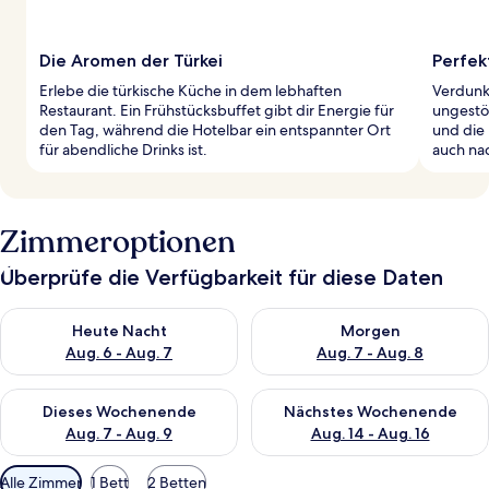
Die Aromen der Türkei
Perfek
Erlebe die türkische Küche in dem lebhaften
Verdunk
Restaurant. Ein Frühstücksbuffet gibt dir Energie für
ungestö
den Tag, während die Hotelbar ein entspannter Ort
und die
für abendliche Drinks ist.
auch nac
Zimmeroptionen
Überprüfe die Verfügbarkeit für diese Daten
Überprüfe die Verfügbarkeit für heute Nacht, Aug. 6 - Aug. 7.
Überprüfe die Verfügbarkeit f
Heute Nacht
Morgen
Aug. 6 - Aug. 7
Aug. 7 - Aug. 8
Überprüfe die Verfügbarkeit für dieses Wochenende, Aug. 7 - 
Überprüfe die Verfügbarkeit f
Dieses Wochenende
Nächstes Wochenende
Aug. 7 - Aug. 9
Aug. 14 - Aug. 16
Verfügbare
Alle Zimmer
1 Bett
2 Betten