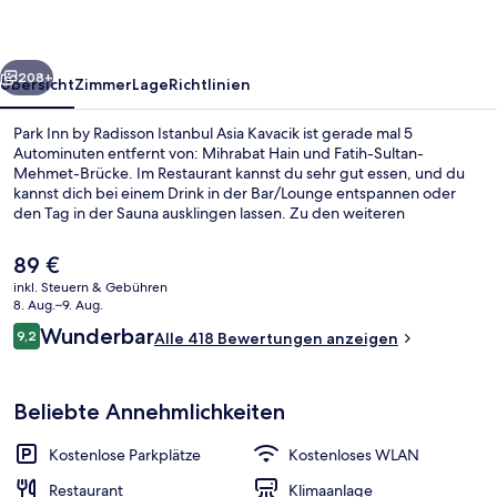
Istanbul
Asia
rück
Weiter
Kavacik
208+
Übersicht
Zimmer
Lage
Richtlinien
Park Inn by Radisson Istanbul Asia Kavacik ist gerade mal 5
Autominuten entfernt von: Mihrabat Hain und Fatih-Sultan-
Mehmet-Brücke. Im Restaurant kannst du sehr gut essen, und du
kannst dich bei einem Drink in der Bar/Lounge entspannen oder
den Tag in der Sauna ausklingen lassen. Zu den weiteren
Annehmlichkeiten dieses Hotels im luxuriösen Stil gehören
Fitnessmöglichkeiten, ein Dampfbad und eine Snackbar. Anderen
Der
89 €
Reisenden gefallen das hilfsbereite Personal und der allgemeine
aktuelle
inkl. Steuern & Gebühren
Zustand.
Preis
8. Aug.–9. Aug.
Familienzimmer | Minibar, Zimmersafe
beträgt
Bewertungen
Wunderbar
9,2
Alle 418 Bewertungen anzeigen
89 €.
9,2 von 10.
Beliebte Annehmlichkeiten
Kostenlose Parkplätze
Kostenloses WLAN
Restaurant
Klimaanlage