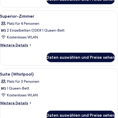
Familienzimmer
Alle
Superior-Zimmer | Minibar, Zimmersaf
8
Superior-Zimmer
Fotos
Platz für 4 Personen
für
2 Einzelbetten ODER 1 Queen-Bett
Superior-
Zimmer
Kostenloses WLAN
anzeigen
Weitere
Weitere Details
Details
für
Daten auswählen und Preise sehen
Superior-
Zimmer
Alle
Suite (Whirlpool) | Minibar, Zimmersa
7
Suite (Whirlpool)
Fotos
Platz für 3 Personen
für
1 Queen-Bett
Suite
(Whirlpool)
Kostenloses WLAN
anzeigen
Weitere
Weitere Details
Details
für
Daten auswählen und Preise sehen
Suite