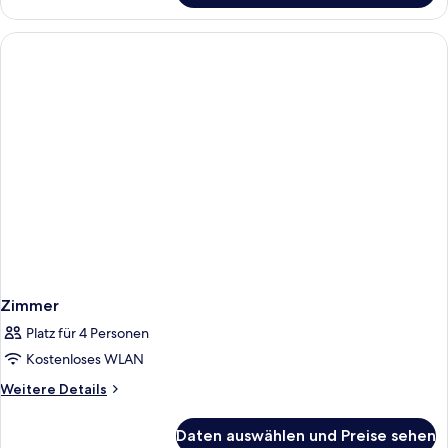
(Whirlpool)
Zimmer
Platz für 4 Personen
Kostenloses WLAN
Weitere
Weitere Details
Details
für
Daten auswählen und Preise sehen
Zimmer