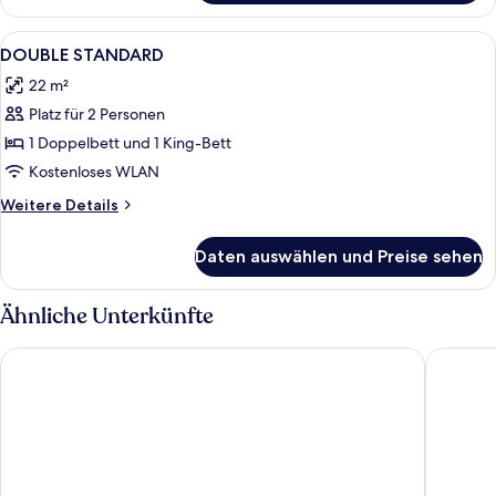
Alle
Minibar, Zimmersafe, Schreibtisch, V
2
DOUBLE STANDARD
Fotos
22 m²
für
Platz für 2 Personen
DOUBLE
STANDARD
1 Doppelbett und 1 King-Bett
anzeigen
Kostenloses WLAN
Weitere
Weitere Details
Details
für
Daten auswählen und Preise sehen
DOUBLE
STANDARD
Ähnliche Unterkünfte
Bilek Boutique Hotel Kavacik
Limak Eu