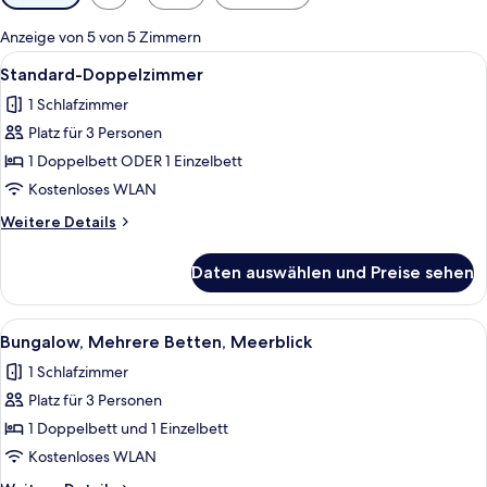
Filter
für
Anzeige von 5 von 5 Zimmern
Zimmer
Alle
Ein Holzhäuschen-Zimmer mit zwei Be
6
Standard-Doppelzimmer
Fotos
1 Schlafzimmer
für
Platz für 3 Personen
Standard-
Doppelzimmer
1 Doppelbett ODER 1 Einzelbett
anzeigen
Kostenloses WLAN
Weitere
Weitere Details
Details
für
Daten auswählen und Preise sehen
Standard-
Doppelzimmer
Alle
Ein Zimmer mit Holzwänden, einem Bett
7
Bungalow, Mehrere Betten, Meerblick
Fotos
1 Schlafzimmer
für
Platz für 3 Personen
Bungalow,
Mehrere
1 Doppelbett und 1 Einzelbett
Betten,
Kostenloses WLAN
Meerblick