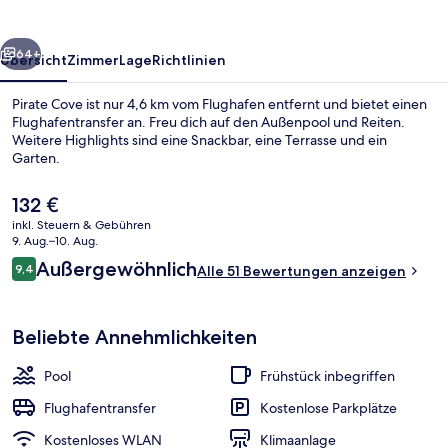
rück
Weiter
64+
Übersicht
Zimmer
Lage
Richtlinien
Pirate Cove ist nur 4,6 km vom Flughafen entfernt und bietet einen
Flughafentransfer an. Freu dich auf den Außenpool und Reiten.
Weitere Highlights sind eine Snackbar, eine Terrasse und ein
Garten.
Der
132 €
aktuelle
inkl. Steuern & Gebühren
Preis
9. Aug.–10. Aug.
beträgt
Bewertungen
Außergewöhnlich
9,4
Außenbereich
Alle 51 Bewertungen anzeigen
132 €.
9,4 von 10.
Beliebte Annehmlichkeiten
Pool
Frühstück inbegriffen
Flughafentransfer
Kostenlose Parkplätze
Kostenloses WLAN
Klimaanlage