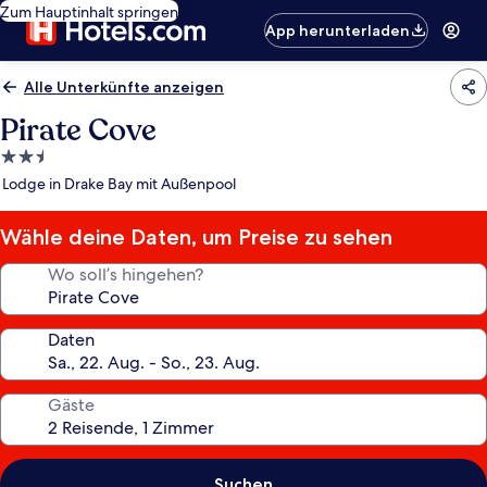
Zum Hauptinhalt springen
App herunterladen
Alle Unterkünfte anzeigen
Pirate Cove
2.5-
Sterne-
Lodge in Drake Bay mit Außenpool
Unterkunft
Wähle deine Daten, um Preise zu sehen
Wo soll’s hingehen?
Daten
Gäste
Suchen