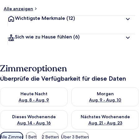
Alle anzeigen
Wichtigste Merkmale
(12)
Sich wie zu Hause fühlen
(6)
Zimmeroptionen
Überprüfe die Verfügbarkeit für diese Daten
Überprüfe die Verfügbarkeit für heute Nacht, Aug. 8 - Aug. 9.
Überprüfe die Verfügbarkeit f
Heute Nacht
Morgen
Aug. 8 - Aug. 9
Aug. 9 - Aug. 10
Überprüfe die Verfügbarkeit für dieses Wochenende, Aug. 14 -
Überprüfe die Verfügbarkeit f
Dieses Wochenende
Nächstes Wochenende
Aug. 14 - Aug. 16
Aug. 21 - Aug. 23
Verfügbare
Alle Zimmer
1 Bett
2 Betten
Über 3 Betten