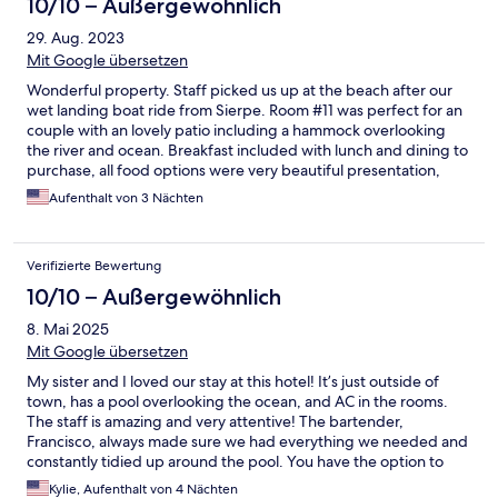
10/10 – Außergewöhnlich
29. Aug. 2023
Mit Google übersetzen
Wonderful property. Staff picked us up at the beach after our
wet landing boat ride from Sierpe. Room #11 was perfect for an
couple with an lovely patio including a hammock overlooking
the river and ocean. Breakfast included with lunch and dining to
purchase, all food options were very beautiful presentation,
delicious and reasonably priced. Property is well kept with
Aufenthalt von 3 Nächten
beautiful landscape and steps to the beach. A mile w allow into
town took 30minutes or front desk can call a local taxi for $10.
You can also rent a ATV. Staff was all very friendly and made sure
Verifizierte Bewertung
we were prepared for our tours. Highly recommend and would
definitely stay here again if in the area.
10/10 – Außergewöhnlich
8. Mai 2025
Mit Google übersetzen
My sister and I loved our stay at this hotel! It’s just outside of
town, has a pool overlooking the ocean, and AC in the rooms.
The staff is amazing and very attentive! The bartender,
Francisco, always made sure we had everything we needed and
constantly tidied up around the pool. You have the option to
pay additional to eat lunch or dinner at the hotel. We chose to
Kylie, Aufenthalt von 4 Nächten