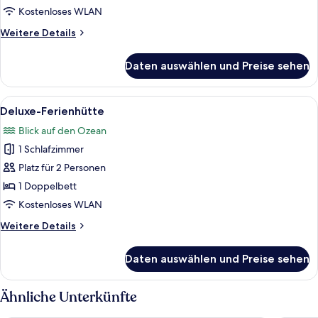
Kostenloses WLAN
Weitere
Weitere Details
Details
für
Daten auswählen und Preise sehen
Familienbungalow
Alle
Ein Zimmer aus Holz mit einem Bett, e
9
Deluxe-Ferienhütte
Fotos
Blick auf den Ozean
für
1 Schlafzimmer
Deluxe-
Ferienhütte
Platz für 2 Personen
anzeigen
1 Doppelbett
Kostenloses WLAN
Weitere
Weitere Details
Details
für
Daten auswählen und Preise sehen
Deluxe-
Ferienhütte
Ähnliche Unterkünfte