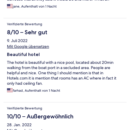
adventure. I would recommend staying here as it was very
jane, Aufenthalt von 1 Nacht
convenient for the diving with Canos Divers.
Verifizierte Bewertung
8/10 – Sehr gut
9. Juli 2022
Mit Google übersetzen
Beautiful hotel
The hotel is beautiful with a nice pool, located about 20min
walking from the boat port in a secluded area. People are
helpful and nice. One thing I should mention is that in
Hotels.com it is mention that rooms has an AC where in fact it
only had ceiling fan.
farhad, Aufenthalt von 1 Nacht
Verifizierte Bewertung
10/10 – Außergewöhnlich
28. Jan. 2022