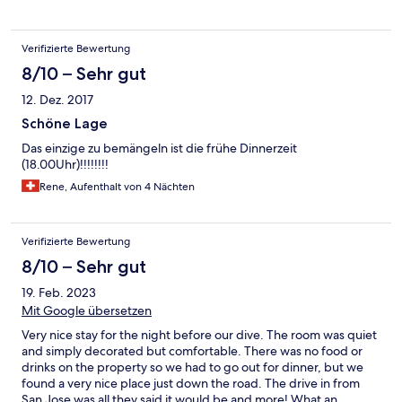
Verifizierte Bewertung
8/10 – Sehr gut
12. Dez. 2017
Schöne Lage
Das einzige zu bemängeln ist die frühe Dinnerzeit
(18.00Uhr)!!!!!!!!
Rene, Aufenthalt von 4 Nächten
Verifizierte Bewertung
8/10 – Sehr gut
19. Feb. 2023
Mit Google übersetzen
Very nice stay for the night before our dive. The room was quiet
and simply decorated but comfortable. There was no food or
drinks on the property so we had to go out for dinner, but we
found a very nice place just down the road. The drive in from
San Jose was all they said it would be and more! What an