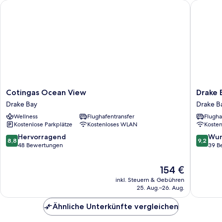
Cotingas Ocean View
Drake Ba
Cotingas
Drake
Cotingas Ocean View
Drake 
Ocean
Bay
Drake Bay
Drake B
View
Getawa
Wellness
Flughafentransfer
Flugha
Drake
Resort
Kostenlose Parkplätze
Kostenloses WLAN
Koste
Bay
Drake
Bay
8.8
9.2
Hervorragend
Wun
8,8
9,2
von
von
48 Bewertungen
39 B
10,
10,
Hervorragend,
Wunder
Der
154 €
48
39
Preis
inkl. Steuern & Gebühren
Bewertungen
Bewert
beträgt
25. Aug.–26. Aug.
154 €
Ähnliche Unterkünfte vergleichen