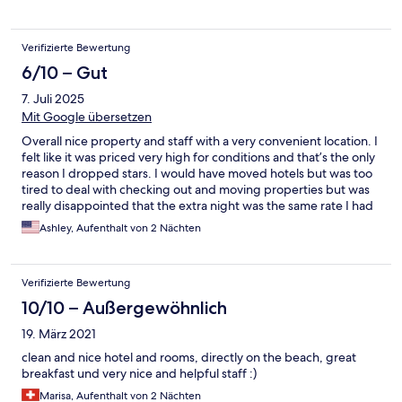
walk into town. They can also help you to call a taxi, but
sometimes they aren’t available. We did a scuba diving tour
through the hotel and it was very easy to walk down to the
Verifizierte Bewertung
beach to get on the boat. This was the best diving I’ve ever
done - seeing turtles, reef sharks, stingrays and beautiful fish!
6/10 – Gut
We also saw lots of wildlife right from our balcony.
7. Juli 2025
Mit Google übersetzen
Overall nice property and staff with a very convenient location. I
felt like it was priced very high for conditions and that’s the only
reason I dropped stars. I would have moved hotels but was too
tired to deal with checking out and moving properties but was
really disappointed that the extra night was the same rate I had
paid on Expedia . Only other complaint is this was the only hotel
Ashley, Aufenthalt von 2 Nächten
on our whole trip that somehow didn’t charge me directly
through Expedia and took my credit card info again at the front
desk which made me feel uneasy. Nothing bad has happened
Verifizierte Bewertung
with my cc info though, but I’m not accustomed to this practice
and it made me uneasy.
10/10 – Außergewöhnlich
19. März 2021
clean and nice hotel and rooms, directly on the beach, great
breakfast und very nice and helpful staff :)
Marisa, Aufenthalt von 2 Nächten