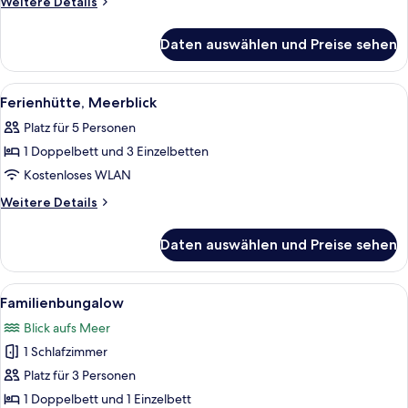
Weitere
Weitere Details
anzeigen
Details
für
Daten auswählen und Preise sehen
Bungalow,
Mehrere
Betten,
Alle
Ein Schlafzimmer mit zwei Betten, ei
6
Meerblick
Ferienhütte, Meerblick
Fotos
Platz für 5 Personen
für
1 Doppelbett und 3 Einzelbetten
Ferienhütte,
Meerblick
Kostenloses WLAN
anzeigen
Weitere
Weitere Details
Details
für
Daten auswählen und Preise sehen
Ferienhütte,
Meerblick
Alle
Ein Zimmer mit Holzwänden, einem Bett
5
Familienbungalow
Fotos
Blick aufs Meer
für
1 Schlafzimmer
Familienbungalow
anzeigen
Platz für 3 Personen
1 Doppelbett und 1 Einzelbett