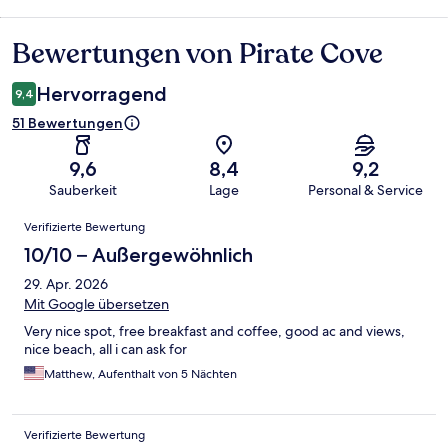
Bewertungen von Pirate Cove
Bewertungen
Hervorragend
9,4
51 Bewertungen
9,6
8,4
9,2
Sauberkeit
Lage
Personal & Service
Bewertungen
Verifizierte Bewertung
10/10 – Außergewöhnlich
29. Apr. 2026
Mit Google übersetzen
Very nice spot, free breakfast and coffee, good ac and views,
nice beach, all i can ask for
Matthew, Aufenthalt von 5 Nächten
Verifizierte Bewertung