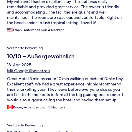
My wife and I had an excellent stay. The staff was really
remarkable and provided great service. The owner is friendly
and accommodating . The facilities are quaint and well
maintained. The rooms are spacious and comfortable. Right on
the beach amidst a lush tropical setting. Loved it!
Ethan, Aufenthalt von 4 Nächten
Verifizierte Bewertung
10/10 – Außergewöhnlich
18. Apr. 2025
Mit Google übersetzen
Great Hotel 5 min by car or 10 min walking outside of Drake bay.
Excellent staff. We had a great experience, highly recommend
their snorkelling your. They leave before everyone else so you
are first to the hotspots before all the big guiding boats come. I
would also suggest calling the hotel and having them set up
your transport and all the activities you would like to do as it
Roger, Aufenthalt von 3 Nächten
doesn't cost more and they know all the insured and well run
operations in town. If we had done that it would have made
things much easier for us. They also have full board or pay as you
Verifizierte Bewertung
go for lunch and dinner. Meals were very good.