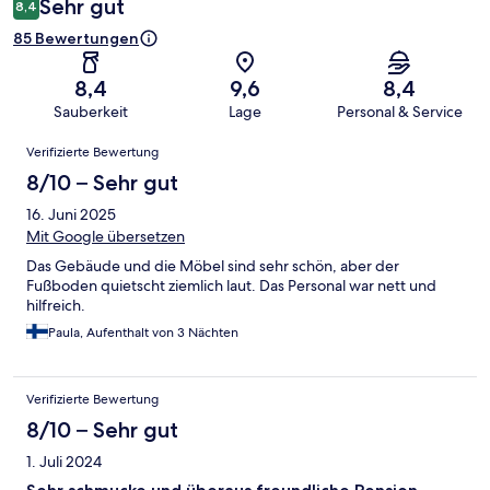
Sehr gut
8,4
85 Bewertungen
8,4
9,6
8,4
Sauberkeit
Lage
Personal & Service
Bewertungen
Verifizierte Bewertung
8/10 – Sehr gut
16. Juni 2025
Mit Google übersetzen
Das Gebäude und die Möbel sind sehr schön, aber der
Fußboden quietscht ziemlich laut. Das Personal war nett und
hilfreich.
Paula, Aufenthalt von 3 Nächten
Verifizierte Bewertung
8/10 – Sehr gut
1. Juli 2024