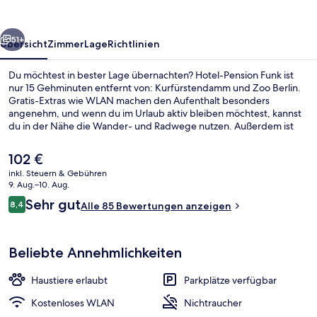
rück
Weiter
51+
Übersicht
Zimmer
Lage
Richtlinien
Du möchtest in bester Lage übernachten? Hotel-Pension Funk ist
nur 15 Gehminuten entfernt von: Kurfürstendamm und Zoo Berlin.
Gratis-Extras wie WLAN machen den Aufenthalt besonders
angenehm, und wenn du im Urlaub aktiv bleiben möchtest, kannst
du in der Nähe die Wander- und Radwege nutzen. Außerdem ist
Folgendes mit dem Auto höchstens 10 Minuten entfernt: Potsdamer
Platz und Brandenburger Tor. Die Unterkunft ist nur einen kurzen
Der
102 €
Fußmarsch von den öffentlichen Verkehrsmitteln entfernt: Zur U-
aktuelle
inkl. Steuern & Gebühren
Bahn läuft man 5 Minuten (U-Bahnhof Uhlandstraße) bzw. 5
Preis
9. Aug.–10. Aug.
Minuten (U-Bahnhof Kurfürstendamm).
Außenbereich
beträgt
Bewertungen
Sehr gut
8,4
Alle 85 Bewertungen anzeigen
102 €.
8,4 von 10.
Beliebte Annehmlichkeiten
Haustiere erlaubt
Parkplätze verfügbar
Kostenloses WLAN
Nichtraucher