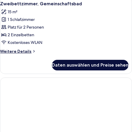
Alle
9
Zweibettzimmer, Gemeinschaftsbad
Fotos
15 m²
für
1 Schlafzimmer
Zweibettzimmer,
Gemeinschaftsbad
Platz für 2 Personen
anzeigen
2 Einzelbetten
Kostenloses WLAN
Weitere
Weitere Details
Details
für
Daten auswählen und Preise sehen
Zweibettzimmer,
Gemeinschaftsbad