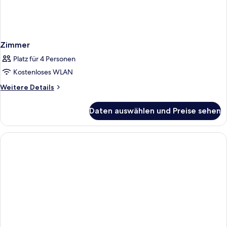
Zimmer
Platz für 4 Personen
Kostenloses WLAN
Weitere
Weitere Details
Details
für
Daten auswählen und Preise sehen
Zimmer