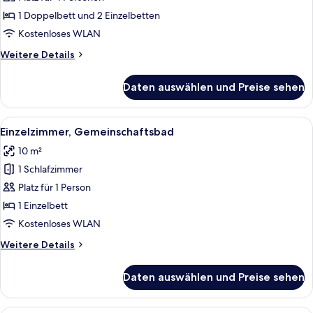
Bad
1 Doppelbett und 2 Einzelbetten
anzeigen
Kostenloses WLAN
Weitere
Weitere Details
Details
für
Daten auswählen und Preise sehen
Vierbettzimmer,
eigenes
Bad
Alle
Ein Zimmer mit einem Einzelbett, we
7
Einzelzimmer, Gemeinschaftsbad
Fotos
10 m²
für
1 Schlafzimmer
Einzelzimmer,
Gemeinschaftsbad
Platz für 1 Person
anzeigen
1 Einzelbett
Kostenloses WLAN
Weitere
Weitere Details
Details
für
Daten auswählen und Preise sehen
Einzelzimmer,
Gemeinschaftsbad
Ein Hotelzimmer mit einem großen Spi