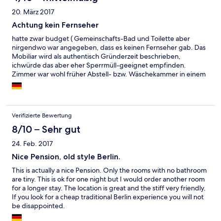
20. März 2017
Achtung kein Fernseher
hatte zwar budget ( Gemeinschafts-Bad und Toilette aber
nirgendwo war angegeben, dass es keinen Fernseher gab. Das
Mobiliar wird als authentisch Gründerzeit beschrieben,
ichwürde das aber eher Sperrmüll-geeignet empfinden.
Zimmer war wohl früher Abstell- bzw. Wäschekammer in einem
hochherrschaftlichen Gründerzeithaus. Geworben wird damit,
dass die Wohnung (beletage) von dem Stummfilmstar Asta
Nielsen bewohnt wurde. Frühstück verhältnismäßig ordentlich
im ehemaligen Salon. Lobenswert die Freundlichkeit in
Verifizierte Bewertung
Reception und Frühstücksraum
8/10 – Sehr gut
24. Feb. 2017
Nice Pension, old style Berlin.
This is actually a nice Pension. Only the rooms with no bathroom
are tiny. This is ok for one night but I would order another room
for a longer stay. The location is great and the stiff very friendly.
If you look for a cheap traditional Berlin experience you will not
be disappointed.