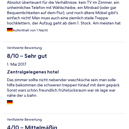
Absolut überteuert für die Verhältnisse: kein TV im Zimmer, ein
unheimliches Telefon mit Wählscheibe, ein Minibad (oder gar
Bequemlichkeiten auf dem Flur), und noch ältere Möbel gibt's
einfach nicht! Man muss auch eine ziemlich steile Treppe
hochklettern, der Aufzug geht ab dem 1. Stock. Am meisten hat
mich das Frühstück gestört: wie unzureichend das Angebot war
Aufenthalt von 1 Nacht
und wie spät es los ging: erst ab 7:30 h. Wenn man früh Termine
hat, ist das gerade in Berlin ein Problem. Sonst war es ziemlich
sauber, aber alles nicht auf dem heutigen Standart. Wenn es
Verifizierte Bewertung
sehr günstig wäre, könnte man es sich überlegen, sonst geht es
nun mal gar nicht! Das einzige: die Lage ist wirklich gut.
8/10 – Sehr gut
1. Mai 2017
Zentralgelegenes hotel
Das zimmer sollte nicht nebender waschküche sein.man solle
hilfe bekommen die schweren treppen hinauf mit dem gepäck.
Sonst wars schön.freundlich.frühstücksraum war ok.lage war
nähe der u bahn .
Verifizierte Bewertung
4/10 – Mittelmäßig