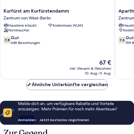
Kurfürst
Apartho
Kurfürst am Kurfürstendamm
Aparth
am
Vega
Zentrum von West-Berlin
Zentrum
Kurfürstendamm
Zentru
Haustiere erlaubt
Kostenloses WLAN
Hausti
Zentrum
von
Nichtraucher
Koste
von
West-
West-
Berlin
7.8
7.6
Gut
Gut
7,8
7,6
Berlin
von
von
648 Bewertungen
159 
10,
10,
Gut,
Gut,
648
159
Der
67 €
Bewertungen
Bewert
Preis
inkl. Steuern & Gebühren
beträgt
10. Aug.–11. Aug.
67 €
Ähnliche Unterkünfte vergleichen
Melde dich an, um verfügbare Rabatte und Vorteile
anzuzeigen. Mehr Prämien für noch mehr Abenteuer!
Anmelden
Jetzt kostenlos registrieren
Zur Gegend