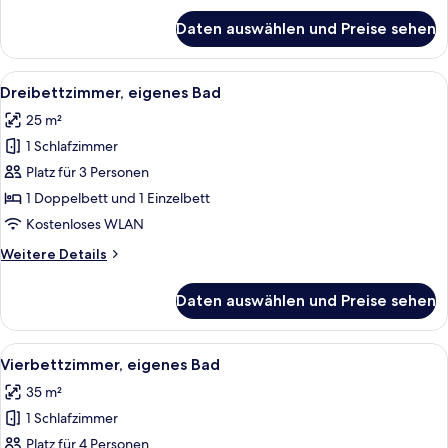
für
Daten auswählen und Preise sehen
Doppelzimmer,
eigenes
Bad
Alle
Ein Hotelzimmer mit einem Doppelbett
12
Dreibettzimmer, eigenes Bad
Fotos
25 m²
für
1 Schlafzimmer
Dreibettzimmer,
eigenes
Platz für 3 Personen
Bad
1 Doppelbett und 1 Einzelbett
anzeigen
Kostenloses WLAN
Weitere
Weitere Details
Details
für
Daten auswählen und Preise sehen
Dreibettzimmer,
eigenes
Bad
Alle
Ein Hotelzimmer mit einem großen Bet
11
Vierbettzimmer, eigenes Bad
Fotos
35 m²
für
1 Schlafzimmer
Vierbettzimmer,
eigenes
Platz für 4 Personen