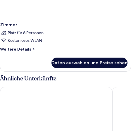
Zimmer
Platz für 6 Personen
Kostenloses WLAN
Weitere
Weitere Details
Details
für
Daten auswählen und Preise sehen
Zimmer
Ähnliche Unterkünfte
Kurfürst am Kurfürstendamm
Aparthot