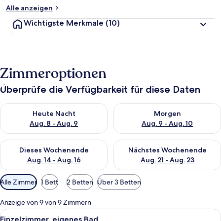
Alle anzeigen
Wichtigste Merkmale
(10)
Zimmeroptionen
Überprüfe die Verfügbarkeit für diese Daten
Überprüfe die Verfügbarkeit für heute Nacht, Aug. 8 - Aug. 9.
Überprüfe die Verfügbarkeit f
Heute Nacht
Morgen
Aug. 8 - Aug. 9
Aug. 9 - Aug. 10
Überprüfe die Verfügbarkeit für dieses Wochenende, Aug. 14 -
Überprüfe die Verfügbarkeit f
Dieses Wochenende
Nächstes Wochenende
Aug. 14 - Aug. 16
Aug. 21 - Aug. 23
Verfügbare
Alle Zimmer
1 Bett
2 Betten
Über 3 Betten
Filter
für
Anzeige von 9 von 9 Zimmern
Zimmer
Alle
Ein Zimmer mit einem Bett, einem Sess
9
Einzelzimmer, eigenes Bad