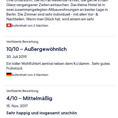
Eine Unterkunft, die sich an Reisende richtet, die gerne in den
Glanz vergangener Zeiten eintauchen. Das kleine Hotel ist in
zwei zusammengelegten Altbauwohnungen an bester Lage in
Berlin. Die Zimmer sind sehr individuell - mit allen Vor- &
Nachteilen. Wenn man Glück hat, wird einem ein sehr
prachtvolles Zimmer zugeteilt, mit weniger Glück dann halt eine
Aufenthalt von 2 Nächten
eher bescheidene Loge. Weil das Hotel sehr klein ist, herrscht
eine sehr familiäre Atmosphäre. Das Hotel bietet einem keinen
opulenten Rund-um-die-Uhr-Service - dafür eine
Verifizierte Bewertung
einigermassen authentische Reise in die Vergangenheit. Das
Fehlen von TV und Radio trägt zur Entschleunigung bei (sofern
10/10 – Außergewöhnlich
man nicht aufs WLAN ausweicht...)
30. Juli 2019
Ein toller Wohlfühlort zentral neben dem Ku’damm . Sehr gutes
Frühstück.
Aufenthalt von 3 Nächten
Verifizierte Bewertung
4/10 – Mittelmäßig
15. Nov. 2017
Sehr happig und insgesamt unschön