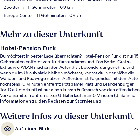
Zoo Berlin
- 11 Gehminuten
- 0.9 km
Europa-Center
- 11 Gehminuten
- 0.9 km
Mehr zu dieser Unterkunft
Hotel-Pension Funk
Du möchtest in bester Lage übernachten? Hotel-Pension Funk ist nur 15
Gehminuten entfernt von: Kurfürstendamm und Zoo Berlin. Gratis-
Extras wie WLAN machen den Aufenthalt besonders angenehm, und
wenn du im Urlaub aktiv bleiben möchtest, kannst du in der Nähe die
Wander- und Radwege nutzen. Außerdem ist Folgendes mit dem Auto
höchstens 10 Minuten entfernt: Potsdamer Platz und Brandenburger
Tor. Die Unterkunft ist nur einen kurzen Fußmarsch von den öffentlichen
Verkehrsmitteln entfernt: Zur U-Bahn läuft man 5 Minuten (U-Bahnhof
Uhlandstraße) bzw. 5 Minuten (U-Bahnhof Kurfürstendamm).
Informationen zu den Rechten zur Stornierung
Weitere Infos zu dieser Unterkunft
Auf einen Blick