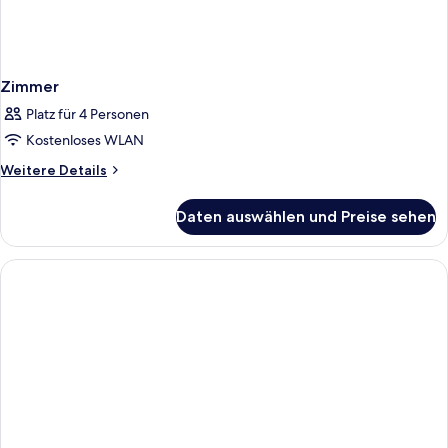
Zimmer
Platz für 4 Personen
Kostenloses WLAN
Weitere
Weitere Details
Details
für
Daten auswählen und Preise sehen
Zimmer