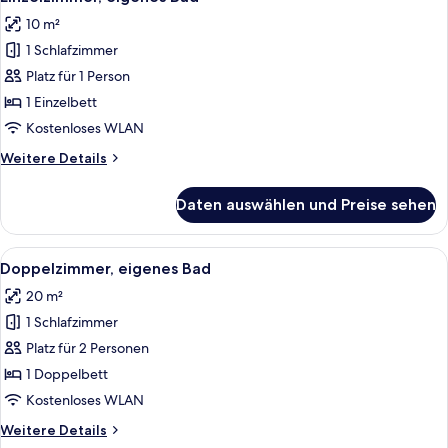
Fotos
10 m²
für
1 Schlafzimmer
Einzelzimmer,
eigenes
Platz für 1 Person
Bad
1 Einzelbett
anzeigen
Kostenloses WLAN
Weitere
Weitere Details
Details
für
Daten auswählen und Preise sehen
Einzelzimmer,
eigenes
Bad
Alle
Ein ordentlich bezogenes Bett mit wei
11
Doppelzimmer, eigenes Bad
Fotos
20 m²
für
1 Schlafzimmer
Doppelzimmer,
eigenes
Platz für 2 Personen
Bad
1 Doppelbett
anzeigen
Kostenloses WLAN
Weitere
Weitere Details
Details