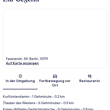
Fasanenstr. 69, Berlin, 10719
Auf Karte anzeigen
Karte
In der Umgebung
Fortbewegung vor
Restaurants
Ort
Kurfürstendamm
- 1 Gehminute
- 0.2 km
Theater des Westens
- 6 Gehminuten
- 0.5 km
Kaiser-Wilhelm-Gedächtniskirche
- 9 Gehminuten
- 0.8 km