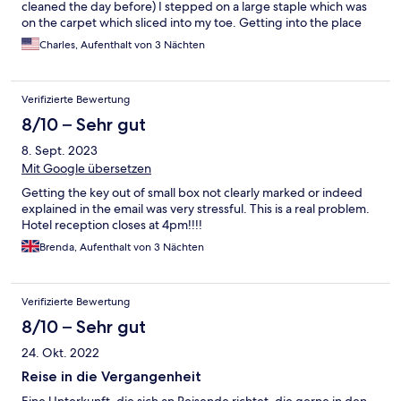
cleaned the day before) I stepped on a large staple which was
on the carpet which sliced into my toe. Getting into the place
initially was difficult as well. There is a buzzer outside which no
Charles, Aufenthalt von 3 Nächten
one answered. There was a phone number listed, but I had
trouble accessing it on my American phone. Fortunately, a
German who was staying there helped me. In general, no one
Verifizierte Bewertung
really was around except the people concerned with breakfast.
There were two signs up, each giving different checkout times.
8/10 – Sehr gut
No instructions in the room about checkout, etc. All in all, a
8. Sept. 2023
mixed bag.
Mit Google übersetzen
Getting the key out of small box not clearly marked or indeed
explained in the email was very stressful. This is a real problem.
Hotel reception closes at 4pm!!!!
Brenda, Aufenthalt von 3 Nächten
Verifizierte Bewertung
8/10 – Sehr gut
24. Okt. 2022
Reise in die Vergangenheit