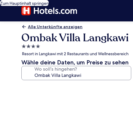
Zum Hauptinhalt springen
Alle Unterkünfte anzeigen
Ombak Villa Langkawi
4.0-
Sterne-
Resort in Langkawi mit 2 Restaurants und Wellnessbereich
Unterkunft
Wähle deine Daten, um Preise zu sehen
Wo soll’s hingehen?
Fotogalerie
von
Ombak
Villa
Langkawi