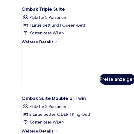
Zweibettzimmer
Alle
Zimmersafe, Schreibtisch, Ver
6
Ombak Triple Suite
Fotos
Platz für 3 Personen
für
1 Einzelbett und 1 Queen-Bett
Ombak
Triple
Kostenloses WLAN
Suite
Weitere
Weitere Details
anzeigen
Details
für
Ombak
Triple
Suite
Preise anzeige
Alle
Zimmersafe, Schreibtisch, Ver
8
Ombak Suite Double or Twin
Fotos
Platz für 2 Personen
für
2 Einzelbetten ODER 1 King-Bett
Ombak
Suite
Kostenloses WLAN
Double
Weitere
Weitere Details