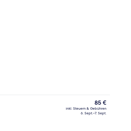
sse/Patio
Garten
Der
85 €
aktuelle
inkl. Steuern & Gebühren
Preis
6. Sept.–7. Sept.
Suite | Wohnbereich | 32-Zoll-LED-Fe
beträgt
85 €.