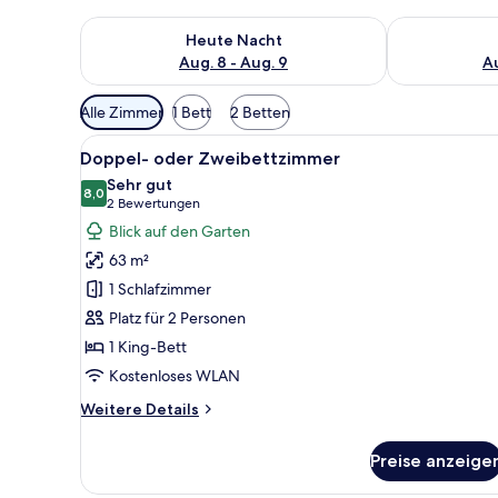
Überprüfe die Verfügbarkeit für heute Nacht, Aug. 8
Überprüfe die
Heute Nacht
Aug. 8 - Aug. 9
Au
Verfügbare
Alle Zimmer
1 Bett
2 Betten
Filter
Alle
Ein Hotelzimmer mit einem gro
für
6
Doppel- oder Zweibettzimmer
Fotos
Zimmer
Sehr gut
für
8,0
8,0 von 10
(2
2 Bewertungen
Doppel-
Bewertungen)
Blick auf den Garten
oder
63 m²
Zweibettzimmer
1 Schlafzimmer
anzeigen
Platz für 2 Personen
1 King-Bett
Kostenloses WLAN
Weitere
Weitere Details
Details
für
Preise anzeige
Doppel-
oder