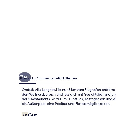
48+
Übersicht
Zimmer
Lage
Richtlinien
Ombak Villa Langkawi ist nur 3 km vom Flughafen entfernt
den Wellnessbereich und lass dich mit Gesichtsbehandlu
der 2 Restaurants, wird zum Frühstück, Mittagessen und A
ein Außenpool, eine Poolbar und Fitnessmöglichkeiten.
Bewertungen
Gut
7,8