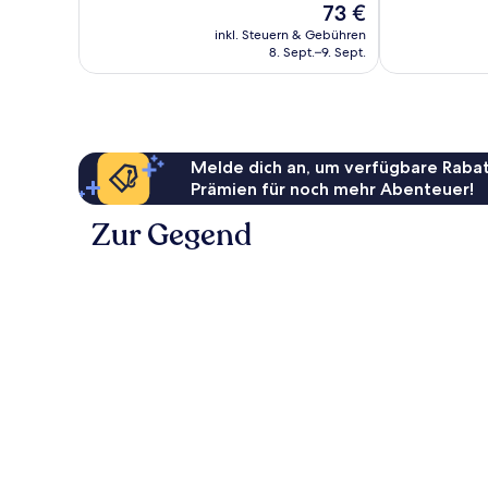
Der
73 €
Gut,
Außergewöhnl
Preis
933
655
inkl. Steuern & Gebühren
beträgt
8. Sept.–9. Sept.
Bewertungen
Bewertungen
73 €
Melde dich an, um verfügbare Rabat
Prämien für noch mehr Abenteuer!
Zur Gegend