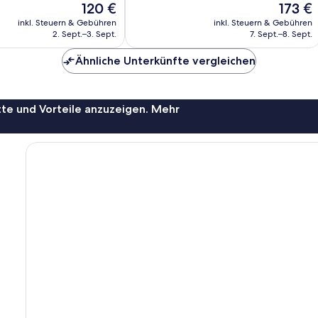
Der
Der
120 €
173 €
ich,
Wunderbar,
Preis
Preis
1.006
inkl. Steuern & Gebühren
inkl. Steuern & Gebühren
beträgt
beträgt
2. Sept.–3. Sept.
7. Sept.–8. Sept.
Bewertungen
120 €
173 €
Ähnliche Unterkünfte vergleichen
te und Vorteile anzuzeigen. Mehr