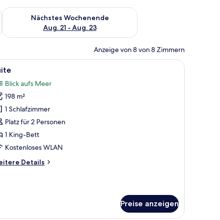
es Wochenende, Aug. 14 - Aug. 16.
Überprüfe die Verfügbarkeit für nächstes Wochenende, Aug. 2
Nächstes Wochenende
Aug. 21 - Aug. 23
Anzeige von 8 von 8 Zimmern
em hölzernen Kopfteil, einem Nachttisch mit Lampe und gerahmten Bildern 
le
Ein Hotelzimmer mit einem großen Bett, eine
10
ite
otos
Blick aufs Meer
ür
198 m²
uite
nzeigen
1 Schlafzimmer
Platz für 2 Personen
1 King-Bett
Kostenloses WLAN
itere
itere Details
tails
r
ite
Preise anzeigen