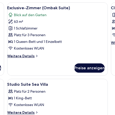
Suite)
dunkelungsvorhänge, schallisolierte Zimmer
Alle
Ein Hotelzimmer mit zwei Betten, eine
Al
4
Exclusive-Zimmer (Ombak Suite)
Cl
Fotos
F
Blick auf den Garten
für
f
63 m²
Exclusive-
Cl
Zimmer
S
1 Schlafzimmer
(Ombak
a
Platz für 3 Personen
Suite)
1 Queen-Bett und 1 Einzelbett
We
We
anzeigen
De
Kostenloses WLAN
fü
Weitere
Weitere Details
Cl
Details
St
für
n
Preise anzeigen
Exclusive-
Zimmer
(Ombak
dunkelungsvorhänge, schallisolierte Zimmer
Alle
Zimmersafe, Schreibtisch, Verdunkelun
7
Suite)
Studio Suite Sea Villa
Fotos
Platz für 2 Personen
für
1 King-Bett
Studio
Suite
Kostenloses WLAN
Sea
Weitere
Weitere Details