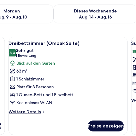
 - Aug. 9.
 Verfügbarkeit für morgen, Aug. 9 - Aug. 10.
Überprüfe die Verfügbarkeit für dies
Morgen
Dieses Wochenende
g. 9 - Aug. 10
Aug. 14 - Aug. 16
ßen Bett, einem Fernseher und einem Balkon mit Blick auf Grünflächen.
Alle
Ein Hotelzimmer mit zwei Betten, ein
Al
4
Dreibettzimmer (Ombak Suite)
Su
Fotos
F
Sehr gut
für
8,0
f
8,0 von 10
(1
1 Bewertung
Dreibettzimmer
S
Bewertung)
Blick auf den Garten
(Ombak
a
63 m²
Suite)
1 Schlafzimmer
anzeigen
Platz für 3 Personen
1 Queen-Bett und 1 Einzelbett
We
We
Kostenloses WLAN
De
fü
Weitere
Weitere Details
Su
Details
für
n
Preise anzeigen
Dreibettzimmer
(Ombak