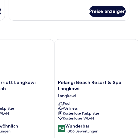
Villa
Details
für
anzeigen
n
Preise anzeigen
Studio
Suite
Sea
Villa
iott Langkawi Pantai Tengah
Pelangi Beach Resort & Spa, Langkawi
Pelangi
rriott Langkawi
Pelangi Beach Resort & Spa,
Beach
gah
Langkawi
Resort
Langkawi
&
Spa,
Pool
arkplätze
Wellness
Langkawi
 WLAN
Kostenlose Parkplätze
Langkawi
Kostenloses WLAN
9.2
wöhnlich
Wunderbar
9,2
von
tungen
1.006 Bewertungen
10,