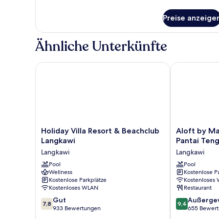
or
Details
für
Twin
Preise anzeige
Ombak
anzeigen
Suite
Double
Ähnliche Unterkünfte
or
Twin
Holiday Villa Resort & Beachclub Langkawi
Aloft by Marr
Holiday
Aloft
Holiday Villa Resort & Beachclub
Aloft by Ma
Villa
by
Langkawi
Pantai Ten
Resort
Marriott
Langkawi
Langkawi
&
Langkawi
Beachclub
Pool
Pantai
Pool
Wellness
Kostenlose P
Langkawi
Tengah
Kostenlose Parkplätze
Kostenloses
Langkawi
Langkawi
Kostenloses WLAN
Restaurant
7.8
9.4
Gut
Außerge
7,8
9,4
von
von
933 Bewertungen
655 Bewer
10,
10,