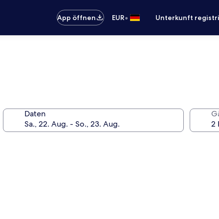
•
App öffnen
EUR
Unterkunft registr
Daten
G