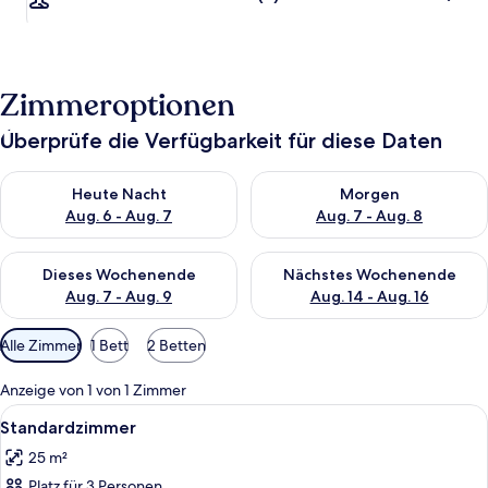
Zimmeroptionen
Überprüfe die Verfügbarkeit für diese Daten
Überprüfe die Verfügbarkeit für heute Nacht, Aug. 6 - Aug. 7.
Überprüfe die Verfügbarkeit f
Heute Nacht
Morgen
Aug. 6 - Aug. 7
Aug. 7 - Aug. 8
Überprüfe die Verfügbarkeit für dieses Wochenende, Aug. 7 - 
Überprüfe die Verfügbarkeit f
Dieses Wochenende
Nächstes Wochenende
Aug. 7 - Aug. 9
Aug. 14 - Aug. 16
Verfügbare
Alle Zimmer
1 Bett
2 Betten
Filter
für
Anzeige von 1 von 1 Zimmer
Zimmer
Alle
Ein Hotelzimmer mit Bett, kleinem Tis
6
Standardzimmer
Fotos
25 m²
für
Platz für 3 Personen