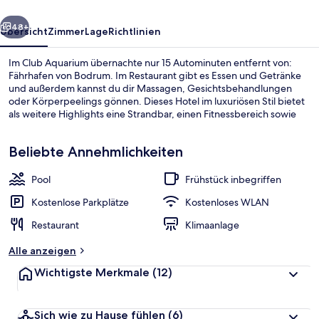
rück
Weiter
48+
Übersicht
Zimmer
Lage
Richtlinien
Im Club Aquarium übernachte nur 15 Autominuten entfernt von:
Fährhafen von Bodrum. Im Restaurant gibt es Essen und Getränke
und außerdem kannst du dir Massagen, Gesichtsbehandlungen
oder Körperpeelings gönnen. Dieses Hotel im luxuriösen Stil bietet
als weitere Highlights eine Strandbar, einen Fitnessbereich sowie
eine Sauna.
Beliebte Annehmlichkeiten
Pool
Frühstück inbegriffen
Unterkunftsgelände
Kostenlose Parkplätze
Kostenloses WLAN
Restaurant
Klimaanlage
Alle anzeigen
Wichtigste Merkmale
(12)
Sich wie zu Hause fühlen
(6)