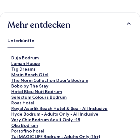
Mehr entdecken
Unterkünfte
L
Duja Bodrum
i
L
Leman House
n
i
L
Trg Dreams
k
n
i
L
Marin Beach Otel
,
k
n
i
L
The Norm Collection Door'a Bodrum
d
,
k
n
i
L
Bobo by The Stay
e
d
,
k
n
i
L
Hotel Bleu Nuit Bodrum
r
e
d
,
k
n
i
L
Selectum Colours Bodrum
d
r
e
d
,
k
n
i
L
Roas Hotel
i
d
r
e
d
,
k
n
i
L
Royal Asarlik Beach Hotel & Spa - All Inclusive
e
i
d
r
e
d
,
k
n
i
L
Hyde Bodrum - Adults Only - All Inclusive
f
e
i
d
r
e
d
,
k
n
i
L
Very Chic Bodrum Adult Only +18
o
f
e
i
d
r
e
d
,
k
n
i
L
Oku Bodrum
l
o
f
e
i
d
r
e
d
,
k
n
i
L
Portofino hotel
g
l
o
f
e
i
d
r
e
d
,
k
n
i
L
Tui MAGIC LIFE Bodrum - Adults Only (16+)