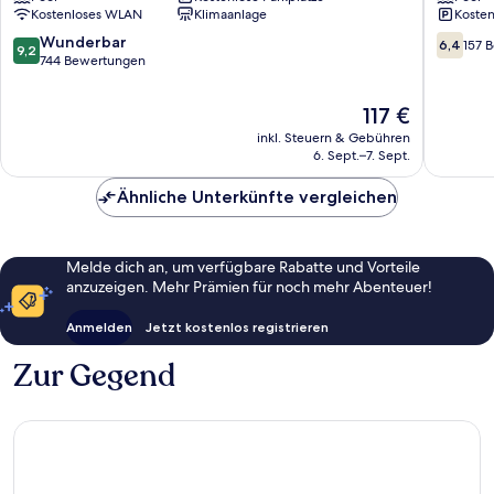
Kostenloses WLAN
Klimaanlage
Kosten
Bodrum
Stadtze
von
9.2
6.4
Wunderbar
6,4
157 
9,2
Bodrum
von
von
744 Bewertungen
10,
10,
Wunderbar,
157
Der
117 €
744
Bewert
Preis
inkl. Steuern & Gebühren
Bewertungen
beträgt
6. Sept.–7. Sept.
117 €
Ähnliche Unterkünfte vergleichen
Melde dich an, um verfügbare Rabatte und Vorteile
anzuzeigen. Mehr Prämien für noch mehr Abenteuer!
Anmelden
Jetzt kostenlos registrieren
Zur Gegend