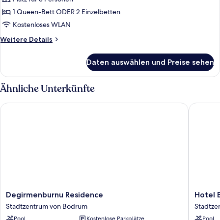
Standardzimmer
anzeigen
1 Queen-Bett ODER 2 Einzelbetten
Kostenloses WLAN
Weitere
Weitere Details
Details
für
Daten auswählen und Preise sehen
Standardzimmer
Ähnliche Unterkünfte
Degirmenburnu Residence
Hotel Bl
Degirmenburnu
Hotel
Degirmenburnu Residence
Hotel 
Residence
Bleu
Stadtzentrum von Bodrum
Stadtze
Stadtzentrum
Nuit
Pool
Kostenlose Parkplätze
Pool
von
Bodrum