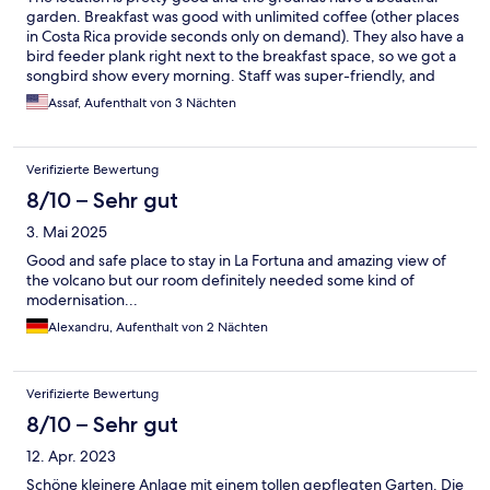
garden. Breakfast was good with unlimited coffee (other places
in Costa Rica provide seconds only on demand). They also have a
bird feeder plank right next to the breakfast space, so we got a
songbird show every morning. Staff was super-friendly, and
cleaners did their best keeping the room clean. We got one of
Assaf, Aufenthalt von 3 Nächten
the more run-down rooms, looked somewhat worse than in the
pictures. The climate being super-humid and not very hot, the
room felt musty. There was AC which we thought might help dry
Verifizierte Bewertung
the air out, but its air coming out of it was musty as well. Lastly,
most of the time the hot water in the shower was not quite hot.
8/10 – Sehr gut
Fortunately the weather was very mild (and rainy much of the
3. Mai 2025
time!), so we could just keep windows open at night and it was
fine. To their credit, they recalculated the price downward on
Good and safe place to stay in La Fortuna and amazing view of
their own, because apparently we were charged the rate of a
the volcano but our room definitely needed some kind of
higher-class room.
modernisation...
Alexandru, Aufenthalt von 2 Nächten
Verifizierte Bewertung
8/10 – Sehr gut
12. Apr. 2023
Schöne kleinere Anlage mit einem tollen gepflegten Garten. Die