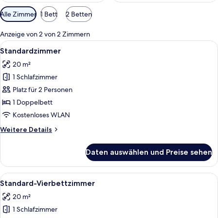
Verfügbare
Alle Zimmer
1 Bett
2 Betten
Filter
für
Anzeige von 2 von 2 Zimmern
Zimmer
Alle
Ein modernes Haus mit rotem Dach, g
4
Standardzimmer
Fotos
20 m²
für
1 Schlafzimmer
Standardzimmer
anzeigen
Platz für 2 Personen
1 Doppelbett
Kostenloses WLAN
Weitere
Weitere Details
Details
für
Daten auswählen und Preise sehen
Standardzimmer
Alle
Ein Zimmer mit zwei Betten, einem ro
8
Standard-Vierbettzimmer
Fotos
20 m²
für
1 Schlafzimmer
Standard-