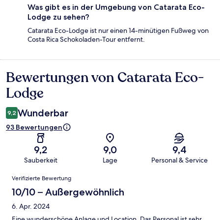
Was gibt es in der Umgebung von Catarata Eco-
Lodge zu sehen?
Catarata Eco-Lodge ist nur einen 14-minütigen Fußweg von
Costa Rica Schokoladen-Tour entfernt.
Bewertungen von Catarata Eco-
Bewertungen
Lodge
Wunderbar
9,2
93 Bewertungen
9,2
9,0
9,4
Sauberkeit
Lage
Personal & Service
Bewertungen
Verifizierte Bewertung
10/10 – Außergewöhnlich
6. Apr. 2024
Eine wunderschöne Anlage und Location. Das Personal ist sehr