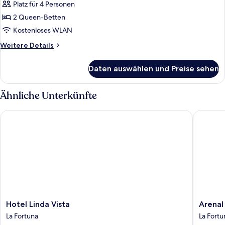
Vierbettzimmer
Platz für 4 Personen
anzeigen
2 Queen-Betten
Kostenloses WLAN
Weitere
Weitere Details
Details
für
Daten auswählen und Preise sehen
Standard-
Vierbettzimmer
Ähnliche Unterkünfte
Hotel Linda Vista
Arenal M
Hotel
Arenal
Hotel Linda Vista
Arenal
Linda
Montech
La Fortuna
La Fortu
Vista
Hotel