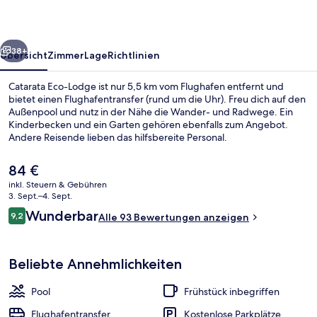
rück
Weiter
38+
Übersicht
Zimmer
Lage
Richtlinien
Catarata Eco-Lodge ist nur 5,5 km vom Flughafen entfernt und
bietet einen Flughafentransfer (rund um die Uhr). Freu dich auf den
Außenpool und nutz in der Nähe die Wander- und Radwege. Ein
Kinderbecken und ein Garten gehören ebenfalls zum Angebot.
Andere Reisende lieben das hilfsbereite Personal.
Der
84 €
aktuelle
inkl. Steuern & Gebühren
Preis
3. Sept.–4. Sept.
Außenpool
beträgt
Bewertungen
Wunderbar
9,2
Alle 93 Bewertungen anzeigen
84 €.
9,2 von 10.
Beliebte Annehmlichkeiten
Pool
Frühstück inbegriffen
Flughafentransfer
Kostenlose Parkplätze