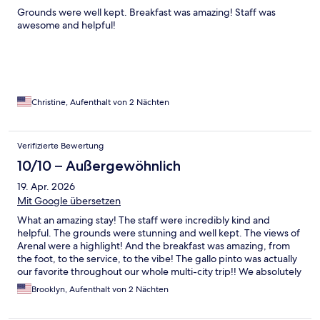
Grounds were well kept. Breakfast was amazing! Staff was
awesome and helpful!
Christine, Aufenthalt von 2 Nächten
Verifizierte Bewertung
10/10 – Außergewöhnlich
19. Apr. 2026
Mit Google übersetzen
What an amazing stay! The staff were incredibly kind and
helpful. The grounds were stunning and well kept. The views of
Arenal were a highlight! And the breakfast was amazing, from
the foot, to the service, to the vibe! The gallo pinto was actually
our favorite throughout our whole multi-city trip!! We absolutely
loved our stay and would most definitely go back again!
Brooklyn, Aufenthalt von 2 Nächten