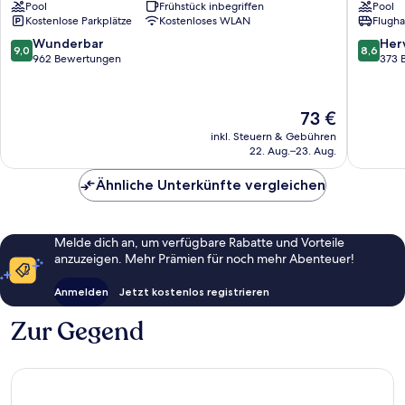
Pool
Frühstück inbegriffen
Pool
La
La
Kostenlose Parkplätze
Kostenloses WLAN
Flugha
Fortuna
Fortuna
9.0
8.6
Wunderbar
Her
9,0
8,6
von
von
962 Bewertungen
373 
10,
10,
Wunderbar,
Hervorr
962
373
Der
73 €
Bewertungen
Bewert
Preis
inkl. Steuern & Gebühren
beträgt
22. Aug.–23. Aug.
73 €
Ähnliche Unterkünfte vergleichen
Melde dich an, um verfügbare Rabatte und Vorteile
anzuzeigen. Mehr Prämien für noch mehr Abenteuer!
Anmelden
Jetzt kostenlos registrieren
Zur Gegend