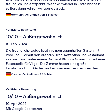
freundlich und entspannt. Wenn wir wieder in Costa Rica sein
sollten, dann kehren wir gerne zurück.
Hermann, Aufenthalt von 3 Nächten
Verifizierte Bewertung
10/10 – Außergewöhnlich
10. Feb. 2024
Die freundliche Lodge liegt in einem traumhaften Garten mit
Pool und Blick auf den Arenal-Vulkan. Rezeption und Restaurant
sind im Freien unter einem Dach mit Blick ins Grüne und auf eine
Futterstelle für Vögel. Die Zimmer haben eine große
Fensterfront zum Garten und ein weiteres Fenster über dem
Bett. Das Bad ist zweckmäßig. Wir haben nur einen Safe
Klara, Aufenthalt von 3 Nächten
vermisst. Das Personal ist sehr freundlich und hilfsbereit.
Verifizierte Bewertung
10/10 – Außergewöhnlich
10. Apr. 2026
Mit Google übersetzen