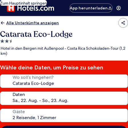
Zum Hauptinhalt springen
App herunterladen
Alle Unterkünfte anzeigen
Catarata Eco-Lodge
2.5-
Sterne-
Hotel in den Bergen mit Außenpool - Costa Rica Schokoladen-Tour (1,2
Unterkunft
km)
Wähle deine Daten, um Preise zu sehen
Wo soll’s hingehen?
Daten
Gäste