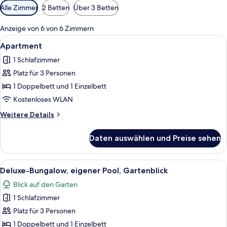
Verfügbare
Alle Zimmer
2 Betten
Über 3 Betten
Filter
für
Anzeige von 6 von 6 Zimmern
Zimmer
Alle
Ein Gebäude mit einem Ziegeldach, ei
7
Apartment
Fotos
1 Schlafzimmer
für
Platz für 3 Personen
Apartment
anzeigen
1 Doppelbett und 1 Einzelbett
Kostenloses WLAN
Weitere
Weitere Details
Details
für
Daten auswählen und Preise sehen
Apartment
Alle
Ein Haus mit Strohdach, einem Schwi
5
Deluxe-Bungalow, eigener Pool, Gartenblick
Fotos
Blick auf den Garten
für
1 Schlafzimmer
Deluxe-
Bungalow,
Platz für 3 Personen
eigener
1 Doppelbett und 1 Einzelbett