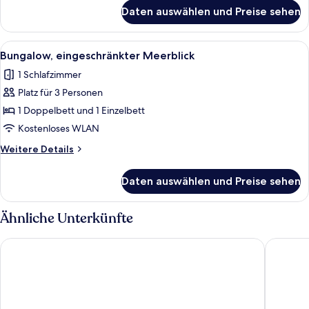
für
Daten auswählen und Preise sehen
Bungalow,
eigener
Pool,
Alle
Ein Häuschen mit Strohdach und ein
10
Gartenblick
Bungalow, eingeschränkter Meerblick
Fotos
1 Schlafzimmer
für
Platz für 3 Personen
Bungalow,
eingeschränkter
1 Doppelbett und 1 Einzelbett
Meerblick
Kostenloses WLAN
anzeigen
Weitere
Weitere Details
Details
für
Daten auswählen und Preise sehen
Bungalow,
eingeschränkter
Meerblick
Ähnliche Unterkünfte
Almareia Boutique Hotel
Baia Bra