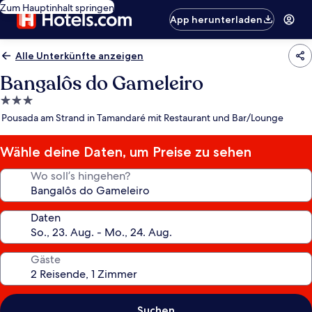
Zum Hauptinhalt springen
App herunterladen
Alle Unterkünfte anzeigen
Bangalôs do Gameleiro
3.0-
Sterne-
Pousada am Strand in Tamandaré mit Restaurant und Bar/Lounge
Unterkunft
Wähle deine Daten, um Preise zu sehen
Wo soll’s hingehen?
Daten
Gäste
Suchen