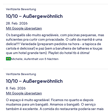
Verifizierte Bewertung
10/10 – Außergewöhnlich
28. Feb. 2026
Mit Google übersetzen
Os bangalôs são muito agradáveis, com piscinas pequenas, mas
suficientes pra curtir com privacidade. O café da manhã é uma
delícia!!!! Variedade (preparam pedidos na hora - a tapioca de
cartola é deliciosa!) e paz (sem a barulheira de talheres e louças
que um hotel grande tem). Playlist do hotel tb é ótima!
Michelle, Aufenthalt von 5 Nächten
Verifizierte Bewertung
10/10 – Außergewöhnlich
8. Feb. 2026
Mit Google übersetzen
O espaço é muito agradável. Ficamos no quarto e depois
mudamos para um bangalô. Amamos o bangalô. O serviço
também é excelente. A comida do restaurante poderia ser mais