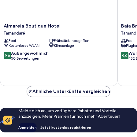
Almareia
Baia
Almareia Boutique Hotel
Baia B
Boutique
Branca
Tamandaré
Tamand
Hotel
Beach
Pool
Frühstück inbegriffen
Pool
Tamandaré
Resort
Kostenloses WLAN
Klimaanlage
Flugha
Tamand
9.6
9.0
Außergewöhnlich
Wun
9,6
9,0
von
von
50 Bewertungen
432 
10,
10,
Außergewöhnlich,
Wunder
50
432
Bewertungen
Bewert
Ähnliche Unterkünfte vergleichen
Melde dich an, um verfügbare Rabatte und Vorteile
anzuzeigen. Mehr Prämien für noch mehr Abenteuer!
Anmelden
Jetzt kostenlos registrieren