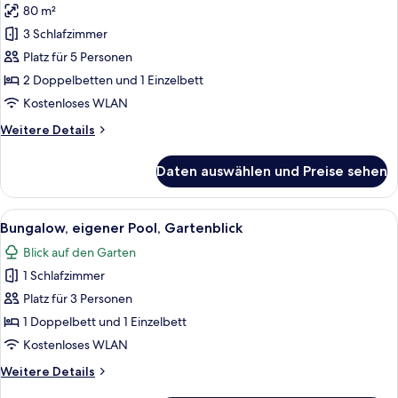
80 m²
Familien-
Ferienhütte
3 Schlafzimmer
anzeigen
Platz für 5 Personen
2 Doppelbetten und 1 Einzelbett
Kostenloses WLAN
Weitere
Weitere Details
Details
für
Daten auswählen und Preise sehen
Familien-
Ferienhütte
Alle
Ein Haus mit Swimmingpool, Hängema
6
Bungalow, eigener Pool, Gartenblick
Fotos
Blick auf den Garten
für
1 Schlafzimmer
Bungalow,
eigener
Platz für 3 Personen
Pool,
1 Doppelbett und 1 Einzelbett
Gartenblick
Kostenloses WLAN
anzeigen
Weitere
Weitere Details
Details