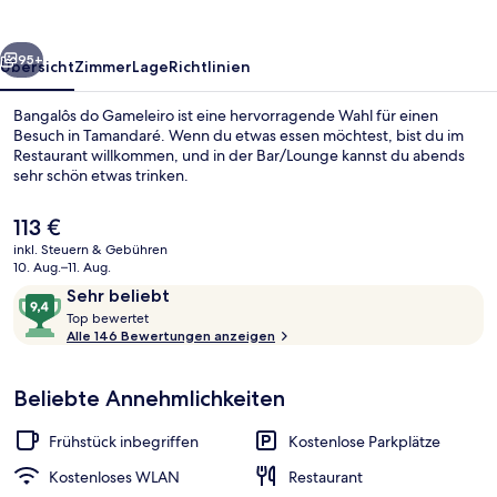
rück
Weiter
95+
Übersicht
Zimmer
Lage
Richtlinien
Bangalôs do Gameleiro ist eine hervorragende Wahl für einen
Besuch in Tamandaré. Wenn du etwas essen möchtest, bist du im
Restaurant willkommen, und in der Bar/Lounge kannst du abends
sehr schön etwas trinken.
Der
113 €
aktuelle
inkl. Steuern & Gebühren
Preis
10. Aug.–11. Aug.
beträgt
Bewertungen
9,4
Sehr beliebt
Außenbereich
113 €.
T
von
Top bewertet
o
Alle 146 Bewertungen anzeigen
10,
p
Sehr
beliebt
Beliebte Annehmlichkeiten
b
e
w
Frühstück inbegriffen
Kostenlose Parkplätze
e
r
Kostenloses WLAN
Restaurant
t