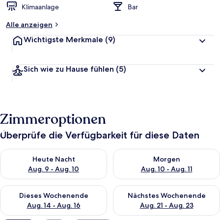
Klimaanlage
Bar
e
t
Alle anzeigen
Wichtigste Merkmale
(9)
Sich wie zu Hause fühlen
(5)
Zimmeroptionen
Überprüfe die Verfügbarkeit für diese Daten
Überprüfe die Verfügbarkeit für heute Nacht, Aug. 9 - Aug. 10
Überprüfe die Verfügbarkeit fü
Heute Nacht
Morgen
Aug. 9 - Aug. 10
Aug. 10 - Aug. 11
Überprüfe die Verfügbarkeit für dieses Wochenende, Aug. 14 -
Überprüfe die Verfügbarkeit f
Dieses Wochenende
Nächstes Wochenende
Aug. 14 - Aug. 16
Aug. 21 - Aug. 23