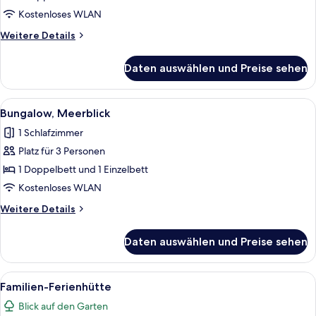
Pool,
Kostenloses WLAN
Gartenblick
Weitere
Weitere Details
anzeigen
Details
für
Daten auswählen und Preise sehen
Deluxe-
Bungalow,
eigener
Alle
Ein Whirlpool in einem Holzdeckbere
13
Pool,
Bungalow, Meerblick
Fotos
Gartenblick
1 Schlafzimmer
für
Platz für 3 Personen
Bungalow,
Meerblick
1 Doppelbett und 1 Einzelbett
anzeigen
Kostenloses WLAN
Weitere
Weitere Details
Details
für
Daten auswählen und Preise sehen
Bungalow,
Meerblick
Alle
Ein Haus mit Swimmingpool, umgeben
9
Familien-Ferienhütte
Fotos
Blick auf den Garten
für