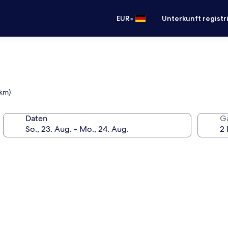
•
EUR
Unterkunft registr
 km)
Daten
G