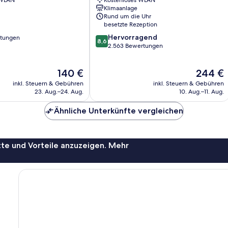
 WLAN
Kostenloses WLAN
Klimaanlage
Rund um die Uhr
besetzte Rezeption
8.6
Hervorragend
rtungen
8,6
von
2.563 Bewertungen
10,
Hervorragend,
Der
Der
140 €
244 €
2.563
Preis
Preis
Bewertungen
inkl. Steuern & Gebühren
inkl. Steuern & Gebühren
beträgt
beträgt
23. Aug.–24. Aug.
10. Aug.–11. Aug.
140 €
244 €
Ähnliche Unterkünfte vergleichen
te und Vorteile anzuzeigen. Mehr