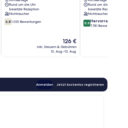
Klimaanlage
Klimaanlage
Rund um die Uhr
Rund um die Uhr
besetzte Rezeption
besetzte Rezeption
Nichtraucher
Nichtraucher
6.8
8.8
Hervorragend
6,8
1.010 Bewertungen
8,8
von
von
7.781 Bewertungen
10,
10,
1.010
Hervorragend,
Der
126 €
Bewertungen
7.781
Preis
Bewertungen
inkl. Steuern & Gebühren
inkl. S
beträgt
12. Aug.–13. Aug.
126 €
Anmelden
Jetzt kostenlos registrieren