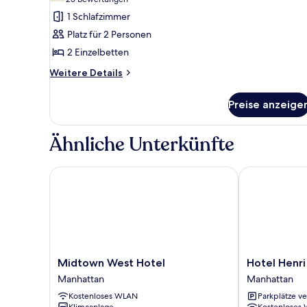
(23
Basic-
Bewertungen)
1 Schlafzimmer
Doppelzimmer,
Platz für 2 Personen
2 Einzelbetten
2 Einzelbetten
anzeigen
Weitere
Weitere Details
Details
für
Preise anzeige
Basic-
Doppelzimmer,
2 Einzelbetten
Ähnliche Unterkünfte
Midtown West Hotel
Hotel Henri 
Midtown
Hotel
Midtown West Hotel
Hotel Henri
West
Henri
Manhattan
Manhattan
Hotel
NY
Kostenloses WLAN
Parkplätze v
Manhattan
Manhattan