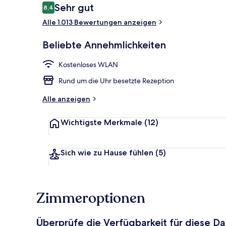
Bewertungen
Sehr gut
8,4
8,4 von 10.
Alle 1.013 Bewertungen anzeigen
Treppe
Beliebte Annehmlichkeiten
Kostenloses WLAN
Rund um die Uhr besetzte Rezeption
Alle anzeigen
Wichtigste Merkmale
(12)
Sich wie zu Hause fühlen
(5)
Zimmeroptionen
Überprüfe die Verfügbarkeit für diese D