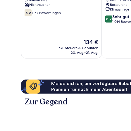
Klimaanlage
Kostenloses
Nichtraucher
Restaurant
Klimaanlage
6.2
6,2
1.157 Bewertungen
8.2
Sehr gut
von
8,2
von
1.014 Bewe
10,
10,
1.157
Sehr
Bewertungen
gut,
Der
134 €
1.014
Preis
Bewertungen
inkl. Steuern & Gebühren
beträgt
20. Aug.–21. Aug.
134 €
Melde dich an, um verfügbare Rabat
Prämien für noch mehr Abenteuer!
Zur Gegend