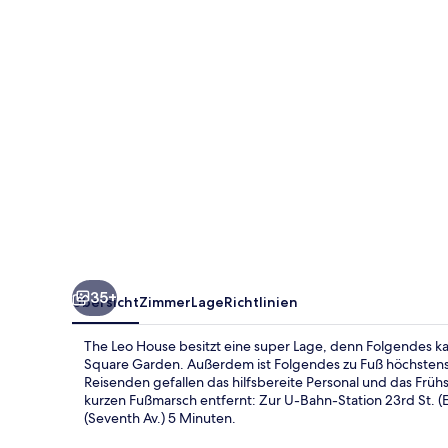
35+
Übersicht
Zimmer
Lage
Richtlinien
The Leo House besitzt eine super Lage, denn Folgendes k
Square Garden. Außerdem ist Folgendes zu Fuß höchstens 
Reisenden gefallen das hilfsbereite Personal und das Frühs
kurzen Fußmarsch entfernt: Zur U-Bahn-Station 23rd St. (E
(Seventh Av.) 5 Minuten.