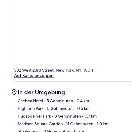
332 West 23rd Street, New York, NY, 10011
Auf Karte anzeigen
In der Umgebung
Chelsea Hotel
- 5 Gehminuten
- 0.4 km
High Line Park
- 5 Gehminuten
- 0.5 km
Kar
Hudson River Park
- 8 Gehminuten
- 0.7 km
Madison Square Garden
- 11 Gehminuten
- 1.0 km
5th Avenue
- 13 Gehminuten
- 1.1 km