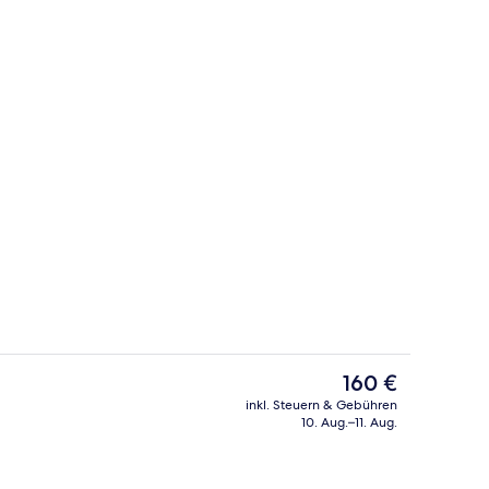
er
Esszimmer
Der
160 €
aktuelle
inkl. Steuern & Gebühren
Preis
10. Aug.–11. Aug.
ch
Ausblick vom Zimmer
beträgt
160 €.