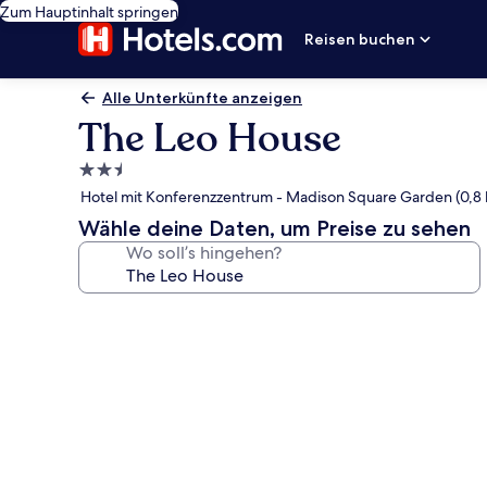
Zum Hauptinhalt springen
Reisen buchen
Alle Unterkünfte anzeigen
The Leo House
2.5-
Sterne-
Hotel mit Konferenzzentrum - Madison Square Garden (0,8
Unterkunft
Wähle deine Daten, um Preise zu sehen
Wo soll’s hingehen?
Fotogalerie
von
The
Leo
House