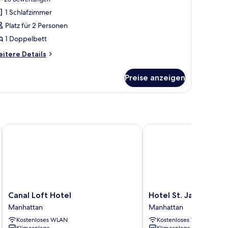
(28
asic-
Bewertungen)
1 Schlafzimmer
inzelzimmer,
Platz für 2 Personen
1 Doppelbett
oppelbett
itere
nzeigen
itere Details
tails
r
Preise anzeigen
sic-
nzelzimmer,
ppelbett
Canal Loft Hotel
Hotel St. James
Canal
Hotel
Canal Loft Hotel
Hotel St. James
Loft
St.
Manhattan
Manhattan
Hotel
James
Kostenloses WLAN
Kostenloses WLAN
Manhattan
Manhattan