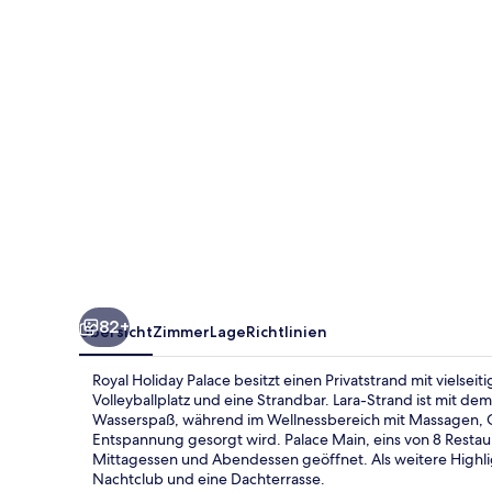
82+
Übersicht
Zimmer
Lage
Richtlinien
Royal Holiday Palace besitzt einen Privatstrand mit vielsei
Volleyballplatz und eine Strandbar. Lara-Strand ist mit de
Wasserspaß, während im Wellnessbereich mit Massagen, 
Entspannung gesorgt wird. Palace Main, eins von 8 Restaur
Mittagessen und Abendessen geöffnet. Als weitere Highligh
Nachtclub und eine Dachterrasse.