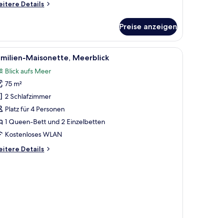
itere
itere Details
tails
r
Preise anzeigen
milienzimmer,
rtenblick
tt, einem Nachttisch, einem Sessel und einem durchgegangenen Tür sichtba
le
Ein Hotelzimmer mit einem großen Bett, ein
3
milien-Maisonette, Meerblick
otos
Blick aufs Meer
ür
75 m²
amilien-
aisonette,
2 Schlafzimmer
eerblick
Platz für 4 Personen
nzeigen
1 Queen-Bett und 2 Einzelbetten
Kostenloses WLAN
itere
itere Details
tails
r
milien-
isonette,
erblick