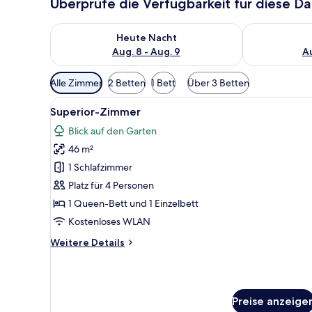
Überprüfe die Verfügbarkeit für diese D
Überprüfe die Verfügbarkeit für heute Nacht, Aug. 8
Überprüfe die
Heute Nacht
Aug. 8 - Aug. 9
Au
Verfügbare
Alle Zimmer
2 Betten
1 Bett
Über 3 Betten
Filter
Alle
Ein Hotelzimmer mit einem groß
für
3
Superior-Zimmer
Fotos
Zimmer
Blick auf den Garten
für
46 m²
Superior-
Zimmer
1 Schlafzimmer
anzeigen
Platz für 4 Personen
1 Queen-Bett und 1 Einzelbett
Kostenloses WLAN
Weitere
Weitere Details
Details
für
Superior-
Zimmer
Preise anzeige