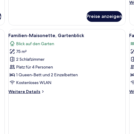
We
We
De
fü
n
Preise anzeigen
Fa
Ga
Alle
Ein Hotelzimmer mit einem großen Be
Al
3
Familien-Maisonette, Gartenblick
Fa
Fotos
F
Blick auf den Garten
für
f
75 m²
Familien-
F
Maisonette,
M
2 Schlafzimmer
Gartenblick
M
Platz für 4 Personen
anzeigen
a
1 Queen-Bett und 2 Einzelbetten
Kostenloses WLAN
Weitere
We
Weitere Details
We
Details
De
für
fü
Familien-
Fa
Maisonette,
Ma
Gartenblick
Me