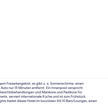
Innenbereic
tigem Freizeitangebot; es gibt u. a. Sonnenschirme, einen
m Auto nur 15 Minuten entfernt. Ein Innenpool verspricht
Gesichtsbehandlungen und Maniküre und Pediküre für
Ansicht von
ants, serviert internationale Küche und ist zum Frühstück,
ts bietet dieses Hotel im luxuriösen Stil 10 Bars/Lounges, einen