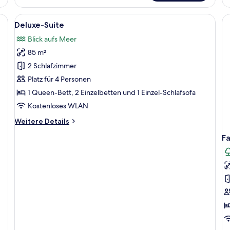
Meerblick
Zi
Me
, einer Sitzecke inklusive Sofa und Sesseln, einem kleinen Tisch mit Lampe 
Alle
Minibar (mit einigen kostenlosen Artik
4
Deluxe-Suite
Fotos
Blick aufs Meer
für
85 m²
Deluxe-
Suite
2 Schlafzimmer
anzeigen
Platz für 4 Personen
1 Queen-Bett, 2 Einzelbetten und 1 Einzel-Schlafsofa
Kostenloses WLAN
Weitere
Weitere Details
Details
Fa
für
Deluxe-
Suite