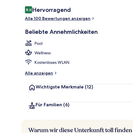
Bewertungen
Hervorragend
8,6
8,6 von 10.
Alle 100 Bewertungen anzeigen
Fassade der 
Beliebte Annehmlichkeiten
Pool
Wellness
Kostenloses WLAN
Alle anzeigen
Wichtigste Merkmale
(12)
Für Familien
(6)
Warum wir diese Unterkunft toll finden