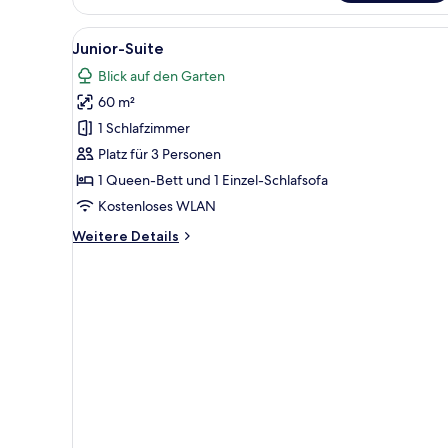
Alle
Ein Hotelzimmer mit einem Bett
5
Junior-Suite
Fotos
Blick auf den Garten
für
60 m²
Junior-
Suite
1 Schlafzimmer
anzeigen
Platz für 3 Personen
1 Queen-Bett und 1 Einzel-Schlafsofa
Kostenloses WLAN
Weitere
Weitere Details
Details
für
Junior-
Suite