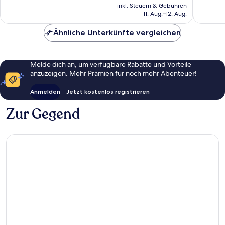
Preis
gut,
385
inkl. Steuern & Gebühren
beträgt
11. Aug.–12. Aug.
728
Bewert
59 €
Bewertungen
Ähnliche Unterkünfte vergleichen
Melde dich an, um verfügbare Rabatte und Vorteile
anzuzeigen. Mehr Prämien für noch mehr Abenteuer!
Anmelden
Jetzt kostenlos registrieren
Zur Gegend