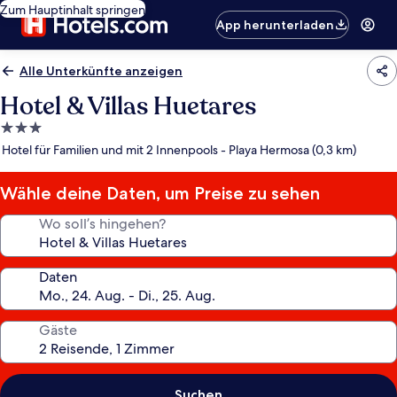
Zum Hauptinhalt springen
App herunterladen
Alle Unterkünfte anzeigen
Hotel & Villas Huetares
3.0-
Sterne-
Hotel für Familien und mit 2 Innenpools - Playa Hermosa (0,3 km)
Unterkunft
Wähle deine Daten, um Preise zu sehen
Wo soll’s hingehen?
Daten
Gäste
Suchen