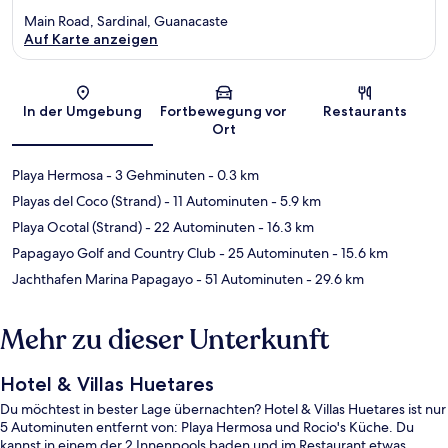
Main Road, Sardinal, Guanacaste
Auf Karte anzeigen
Karte
In der Umgebung
Fortbewegung vor
Restaurants
Ort
Playa Hermosa
- 3 Gehminuten
- 0.3 km
Playas del Coco (Strand)
- 11 Autominuten
- 5.9 km
Playa Ocotal (Strand)
- 22 Autominuten
- 16.3 km
Papagayo Golf and Country Club
- 25 Autominuten
- 15.6 km
Jachthafen Marina Papagayo
- 51 Autominuten
- 29.6 km
Mehr zu dieser Unterkunft
Hotel & Villas Huetares
Du möchtest in bester Lage übernachten? Hotel & Villas Huetares ist nur
5 Autominuten entfernt von: Playa Hermosa und Rocio's Küche. Du
kannst in einem der 2 Innenpools baden und im Restaurant etwas