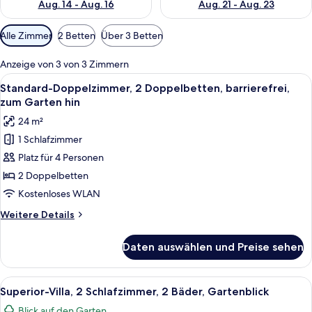
Aug. 14 - Aug. 16
Aug. 21 - Aug. 23
Verfügbare
Alle Zimmer
2 Betten
Über 3 Betten
Filter
für
Anzeige von 3 von 3 Zimmern
Zimmer
Alle
Ein Pool, umgeben von Palmen und ei
4
Standard-Doppelzimmer, 2 Doppelbetten, barrierefrei,
Fotos
zum Garten hin
für
24 m²
Standard-
1 Schlafzimmer
Doppelzimmer,
Platz für 4 Personen
2 Doppelbetten,
barrierefrei,
2 Doppelbetten
zum
Kostenloses WLAN
Garten
Weitere
Weitere Details
hin
Details
anzeigen
für
Daten auswählen und Preise sehen
Standard-
Doppelzimmer,
2 Doppelbetten,
Alle
Ein Balkon mit Tisch und Stühlen, mit
10
barrierefrei,
Superior-Villa, 2 Schlafzimmer, 2 Bäder, Gartenblick
Fotos
zum
Blick auf den Garten