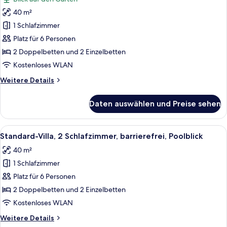
Garten
für
hin
40 m²
Superior-
Villa,
1 Schlafzimmer
2 Schlafzimmer,
Platz für 6 Personen
2
2 Doppelbetten und 2 Einzelbetten
Bäder,
Kostenloses WLAN
Gartenblick
Weitere
Weitere Details
anzeigen
Details
für
Daten auswählen und Preise sehen
Superior-
Villa,
2 Schlafzimmer,
Alle
Ein Hotelzimmer mit zwei Betten, eine
8
2
Standard-Villa, 2 Schlafzimmer, barrierefrei, Poolblick
Fotos
Bäder,
40 m²
Gartenblick
für
1 Schlafzimmer
Standard-
Villa,
Platz für 6 Personen
2 Schlafzimmer,
2 Doppelbetten und 2 Einzelbetten
barrierefrei,
Kostenloses WLAN
Poolblick
Weitere
Weitere Details
anzeigen
Details