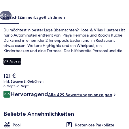
rück
Weiter
54+
Übersicht
Zimmer
Lage
Richtlinien
Du möchtest in bester Lage übernachten? Hotel & Villas Huetares ist
nur 5 Autominuten entfernt von: Playa Hermosa und Rocio's Küche.
Du kannst in einem der 2 Innenpools baden und im Restaurant
etwas essen. Weitere Highlights sind ein Whirlpool, ein
Kinderbecken und eine Terrasse. Das hilfsbereite Personal und die
fußgängerfreundliche Lage erhalten gute Bewertungen von
anderen Reisenden.
VIP Access
Der
121 €
Außenbereich
aktuelle
inkl. Steuern & Gebühren
Preis
5. Sept.–6. Sept.
beträgt
Bewertungen
Hervorragend
8,6
Alle 429 Bewertungen anzeigen
121 €.
8,6 von 10.
Beliebte Annehmlichkeiten
Pool
Kostenlose Parkplätze