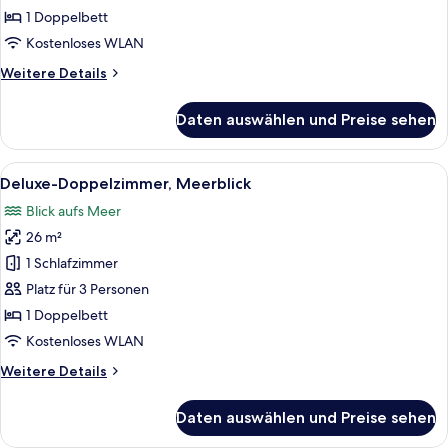
Meerblick
1 Doppelbett
anzeigen
Kostenloses WLAN
Weitere
Weitere Details
Details
für
Daten auswählen und Preise sehen
Comfort-
Doppelzimmer,
eingeschränkter
Alle
Ein Hotelzimmer mit Bett, Holz-Kopftei
5
Meerblick
Deluxe-Doppelzimmer, Meerblick
Fotos
Blick aufs Meer
für
26 m²
Deluxe-
Doppelzimmer,
1 Schlafzimmer
Meerblick
Platz für 3 Personen
anzeigen
1 Doppelbett
Kostenloses WLAN
Weitere
Weitere Details
Details
für
Daten auswählen und Preise sehen
Deluxe-
Doppelzimmer,