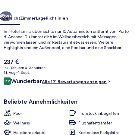
rück
Weiter
59+
Übersicht
Zimmer
Lage
Richtlinien
Im Hotel Emilia übernachte nur 15 Autominuten entfernt von: Porto
di Ancona. Du kannst dich im Wellnessbereich mit Massagen
verwöhnen lassen und im Restaurant etwas essen. Weitere
Highlights sind ein Außenpool, eine Poolbar und eine Snackbar.
Der
237 €
aktuelle
inkl. Steuern & Gebühren
Preis
31. Aug.–1. Sept.
beträgt
Bewertungen
Wunderbar
9,2
Unterkunftsgelände
Alle 191 Bewertungen anzeigen
237 €.
9,2 von 10.
Beliebte Annehmlichkeiten
Pool
Frühstück inbegriffen
Wellness
Flughafentransfer
Haustiere erlaubt
Kostenlose Parkplätze