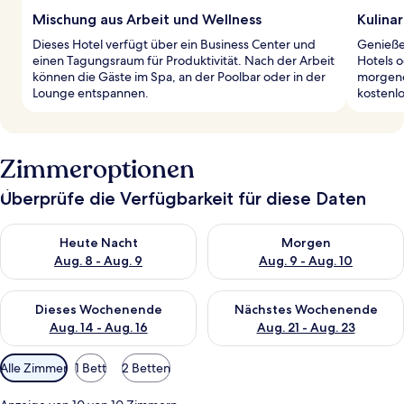
Mischung aus Arbeit und Wellness
Kulinar
Dieses Hotel verfügt über ein Business Center und
Genieße
einen Tagungsraum für Produktivität. Nach der Arbeit
Hotels o
können die Gäste im Spa, an der Poolbar oder in der
morgend
Lounge entspannen.
kostenl
Zimmeroptionen
Überprüfe die Verfügbarkeit für diese Daten
Überprüfe die Verfügbarkeit für heute Nacht, Aug. 8 - Aug. 9.
Überprüfe die Verfügbarkeit f
Heute Nacht
Morgen
Aug. 8 - Aug. 9
Aug. 9 - Aug. 10
Überprüfe die Verfügbarkeit für dieses Wochenende, Aug. 14 -
Überprüfe die Verfügbarkeit f
Dieses Wochenende
Nächstes Wochenende
Aug. 14 - Aug. 16
Aug. 21 - Aug. 23
Verfügbare
Alle Zimmer
1 Bett
2 Betten
Filter
für