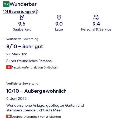
Wunderbar
9,2
191 Bewertungen
9,6
9,0
9,4
Sauberkeit
Lage
Personal & Service
Bewertungen
Verifizierte Bewertung
8/10 – Sehr gut
21. Mai 2026
Super freundliches Personal
Perzat, Aufenthalt von 6 Nächten
Verifizierte Bewertung
10/10 – Außergewöhnlich
6. Juni 2025
Wunderschöne Anlage, gepflegter Garten und
atemberaubende Sicht aufs Meer
Désirée, Aufenthalt von 2 Nächten