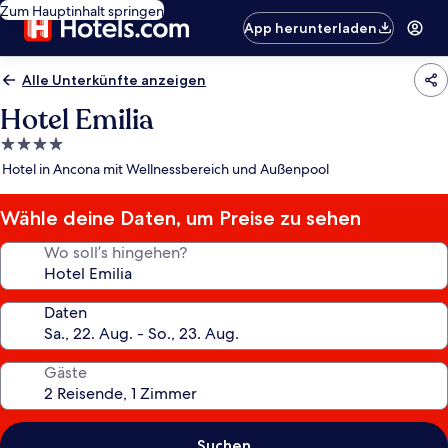
Zum Hauptinhalt springen
App herunterladen
Alle Unterkünfte anzeigen
Hotel Emilia
4.0-
Sterne-
Hotel in Ancona mit Wellnessbereich und Außenpool
Unterkunft
Wähle deine Daten, um Preise zu sehen
Wo soll’s hingehen?
Daten
Gäste
Suchen