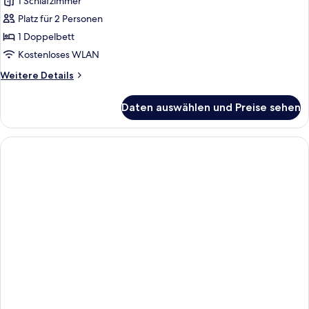
1 Schlafzimmer
Junior-
Suite,
Platz für 2 Personen
Terrasse,
1 Doppelbett
Buchtblick
Kostenloses WLAN
anzeigen
Weitere
Weitere Details
Details
für
Daten auswählen und Preise sehen
Junior-
Suite,
Terrasse,
Buchtblick