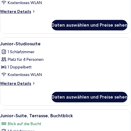
Kostenloses WLAN
Weitere
Weitere Details
Details
für
Daten auswählen und Preise sehen
Suite
Alle
Ein Hotelzimmer mit einem Bett, eine
1
Junior-Studiosuite
Fotos
1 Schlafzimmer
für
Platz für 4 Personen
Junior-
Studiosuite
1 Doppelbett
anzeigen
Kostenloses WLAN
Weitere
Weitere Details
Details
für
Daten auswählen und Preise sehen
Junior-
Studiosuite
Alle
Ein modernes Hotelzimmer mit einem gro
4
Junior-Suite, Terrasse, Buchtblick
Fotos
Blick auf die Bucht
für