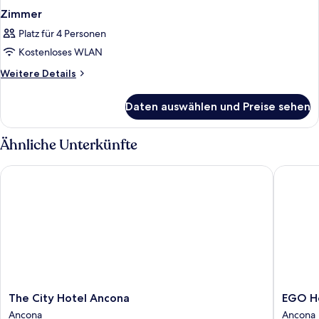
Zimmer
Platz für 4 Personen
Kostenloses WLAN
Weitere
Weitere Details
Details
für
Daten auswählen und Preise sehen
Zimmer
Ähnliche Unterkünfte
The City Hotel Ancona
EGO Hot
The
EGO
The City Hotel Ancona
EGO H
City
Hotel
Ancona
Ancona