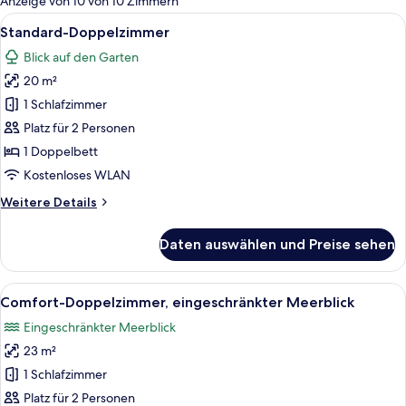
Anzeige von 10 von 10 Zimmern
Zimmer
Alle
Ein Hotelzimmer mit zwei Betten, einem
4
Standard-Doppelzimmer
Fotos
Blick auf den Garten
für
20 m²
Standard-
Doppelzimmer
1 Schlafzimmer
anzeigen
Platz für 2 Personen
1 Doppelbett
Kostenloses WLAN
Weitere
Weitere Details
Details
für
Daten auswählen und Preise sehen
Standard-
Doppelzimmer
Alle
Ein Hotelzimmer mit einem Bett, eine
5
Comfort-Doppelzimmer, eingeschränkter Meerblick
Fotos
Eingeschränkter Meerblick
für
23 m²
Comfort-
Doppelzimmer,
1 Schlafzimmer
eingeschränkter
Platz für 2 Personen