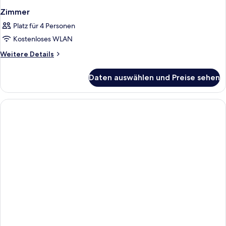
Zimmer
Platz für 4 Personen
Kostenloses WLAN
Weitere
Weitere Details
Details
für
Daten auswählen und Preise sehen
Zimmer