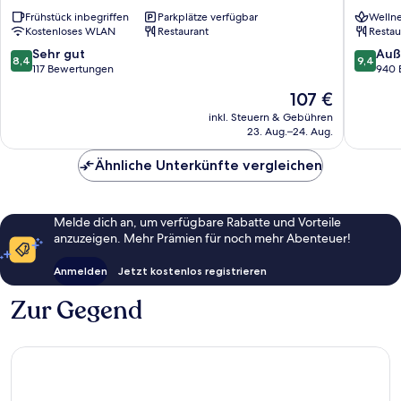
Hotel
Ancona
Frühstück inbegriffen
Parkplätze verfügbar
Wellne
Ancona
Kostenloses WLAN
Restaurant
Restau
Ancona
8.4
9.4
Sehr gut
Auß
8,4
9,4
von
von
117 Bewertungen
940 
10,
10,
Der
107 €
Sehr
Außerge
Preis
gut,
940
inkl. Steuern & Gebühren
beträgt
23. Aug.–24. Aug.
117
Bewert
107 €
Bewertungen
Ähnliche Unterkünfte vergleichen
Melde dich an, um verfügbare Rabatte und Vorteile
anzuzeigen. Mehr Prämien für noch mehr Abenteuer!
Anmelden
Jetzt kostenlos registrieren
Zur Gegend