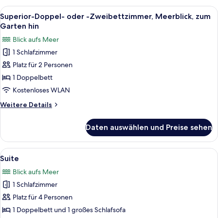
Meerblick
Alle
Ein Hotelzimmer mit Bett, Schreibtisch 
7
Superior-Doppel- oder -Zweibettzimmer, Meerblick, zum
Fotos
Garten hin
für
Blick aufs Meer
Superior-
1 Schlafzimmer
Doppel-
Platz für 2 Personen
oder
-
1 Doppelbett
Zweibettzimmer,
Kostenloses WLAN
Meerblick,
Weitere
Weitere Details
zum
Details
Garten
für
Daten auswählen und Preise sehen
Superior-
hin
Doppel-
anzeigen
oder
Alle
Ein modernes Hotelzimmer mit Bett, F
1
-
Suite
Fotos
Zweibettzimmer,
Blick aufs Meer
Meerblick,
für
zum
1 Schlafzimmer
Suite
Garten
anzeigen
Platz für 4 Personen
hin
1 Doppelbett und 1 großes Schlafsofa