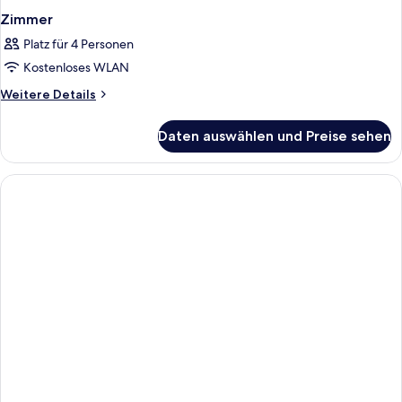
Zimmer
Platz für 4 Personen
Kostenloses WLAN
Weitere
Weitere Details
Details
für
Daten auswählen und Preise sehen
Zimmer