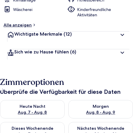
Klimaanlage
Fitnessbereich
t
Wäscherei
Kinderfreundliche
e
Aktivitäten
t
Alle anzeigen
Wichtigste Merkmale
(12)
Sich wie zu Hause fühlen
(6)
Zimmeroptionen
Überprüfe die Verfügbarkeit für diese Daten
Überprüfe die Verfügbarkeit für heute Nacht, Aug. 7 - Aug. 8.
Überprüfe die Verfügbarkeit f
Heute Nacht
Morgen
Aug. 7 - Aug. 8
Aug. 8 - Aug. 9
Überprüfe die Verfügbarkeit für dieses Wochenende, Aug. 7 - 
Überprüfe die Verfügbarkeit f
Dieses Wochenende
Nächstes Wochenende