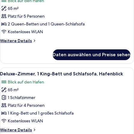
Blick auf den Hafen
Room)
für
65 m²
Deluxe-
Zimmer,
Platz für 5 Personen
Mehrere
2 Queen-Betten und 1 Queen-Schlafsofa
Betten,
Kostenloses WLAN
Hafenblick
Weitere
Weitere Details
anzeigen
Details
für
Daten auswählen und Preise sehen
Deluxe-
Zimmer,
Mehrere
Alle
Ein Hotelzimmer mit einem großen Bett
6
Betten,
Deluxe-Zimmer, 1 King-Bett und Schlafsofa, Hafenblick
Fotos
Hafenblick
Blick auf den Hafen
für
65 m²
Deluxe-
Zimmer,
1 Schlafzimmer
1 King-
Platz für 4 Personen
Bett
1 King-Bett und 1 großes Schlafsofa
und
Kostenloses WLAN
Schlafsofa,
Weitere
Weitere Details
Hafenblick