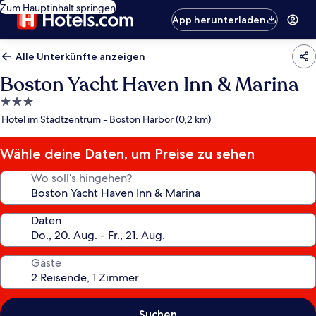
Zum Hauptinhalt springen
App herunterladen
Alle Unterkünfte anzeigen
Boston Yacht Haven Inn & Marina
3.0-
Sterne-
Hotel im Stadtzentrum - Boston Harbor (0,2 km)
Unterkunft
Wähle deine Daten, um Preise zu sehen
Wo soll’s hingehen?
Daten
Gäste
Suchen