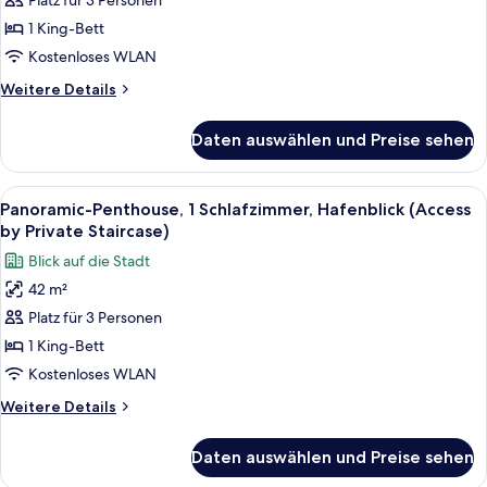
Einzelzimmer,
Platz für 3 Personen
1 King-
1 King-Bett
Bett,
Kostenloses WLAN
Stadtblick
Weitere
Weitere Details
anzeigen
Details
für
Daten auswählen und Preise sehen
City-
Einzelzimmer,
1 King-
Alle
Ein Schlafzimmer mit einem großen Bett
5
Bett,
Panoramic-Penthouse, 1 Schlafzimmer, Hafenblick (Access
Fotos
Stadtblick
by Private Staircase)
für
Blick auf die Stadt
Panoramic-
42 m²
Penthouse,
Platz für 3 Personen
1
Schlafzimmer,
1 King-Bett
Hafenblick
Kostenloses WLAN
(Access
Weitere
Weitere Details
by
Details
Private
für
Daten auswählen und Preise sehen
Panoramic-
Staircase)
Penthouse,