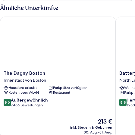
anzeigen
1
Ähnliche Unterkünfte
Schlafzimmer,
Hafenblick
The Dagny Boston
Battery 
(Access
by
Private
Staircase)
The
Battery
The Dagny Boston
Batter
Dagny
Wharf
Innenstadt von Boston
North E
Boston
Hotel,
Haustiere erlaubt
Parkplätze verfügbar
Wellne
Innenstadt
Boston
Kostenloses WLAN
Restaurant
Parkpl
von
Waterfr
Boston
North
9.6
8.8
Außergewöhnlich
Her
9,6
8,8
End
von
von
7.456 Bewertungen
1.95
10,
10,
Außergewöhnlich,
Hervorr
Der
213 €
7.456
1.950
Preis
Bewertungen
Bewert
inkl. Steuern & Gebühren
beträgt
30. Aug.–31. Aug.