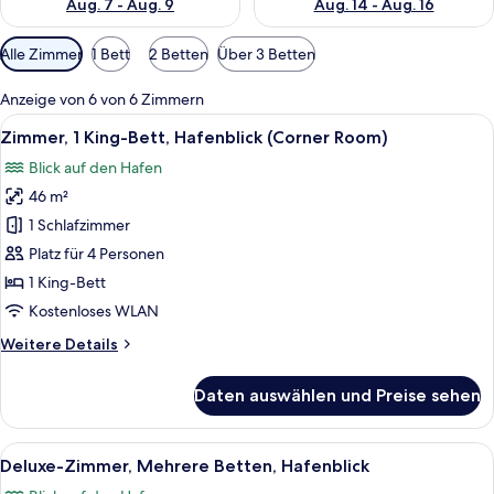
Aug. 7 - Aug. 9
Aug. 14 - Aug. 16
Verfügbare
Alle Zimmer
1 Bett
2 Betten
Über 3 Betten
Filter
für
Anzeige von 6 von 6 Zimmern
Zimmer
Alle
Ein modernes Wohnzimmer mit hohen 
5
Zimmer, 1 King-Bett, Hafenblick (Corner Room)
Fotos
Blick auf den Hafen
für
46 m²
Zimmer,
1 King-
1 Schlafzimmer
Bett,
Platz für 4 Personen
Hafenblick
1 King-Bett
(Corner
Kostenloses WLAN
Room)
Weitere
Weitere Details
anzeigen
Details
für
Daten auswählen und Preise sehen
Zimmer,
1 King-
Bett,
Alle
Ein Hotelzimmer mit hohen Decken, Ho
6
Hafenblick
Deluxe-Zimmer, Mehrere Betten, Hafenblick
Fotos
(Corner