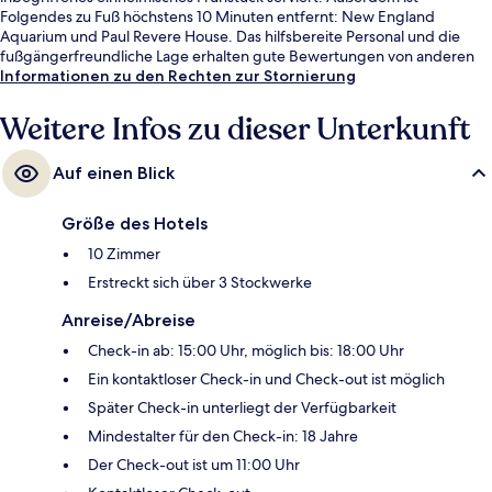
Folgendes zu Fuß höchstens 10 Minuten entfernt: New England
Aquarium und Paul Revere House. Das hilfsbereite Personal und die
fußgängerfreundliche Lage erhalten gute Bewertungen von anderen
Reisenden. Die öffentlichen Verkehrsmittel sind nur einen kurzen
Informationen zu den Rechten zur Stornierung
Fußmarsch entfernt: Zur Aquarium sind es 7 Minuten und zur U-Bahn-
Station Haymarket 12 Minuten.
Weitere Infos zu dieser Unterkunft
Auf einen Blick
Größe des Hotels
10 Zimmer
Erstreckt sich über 3 Stockwerke
Anreise/Abreise
Check-in ab: 15:00 Uhr, möglich bis: 18:00 Uhr
Ein kontaktloser Check-in und Check-out ist möglich
Später Check-in unterliegt der Verfügbarkeit
Mindestalter für den Check-in: 18 Jahre
Der Check-out ist um 11:00 Uhr