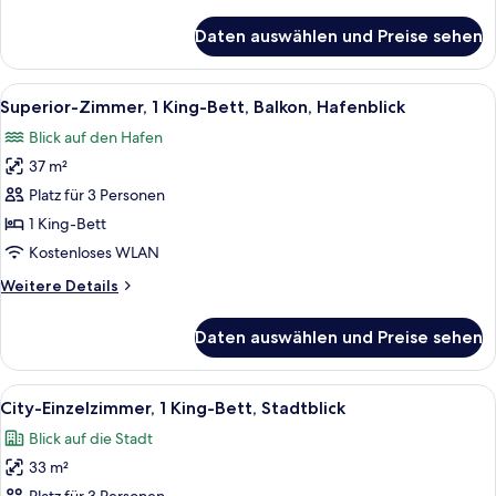
Details
anzeigen
für
Daten auswählen und Preise sehen
Deluxe-
Zimmer,
1 King-
Alle
Ein modernes Schlafzimmer mit einem g
6
Bett
Superior-Zimmer, 1 King-Bett, Balkon, Hafenblick
Fotos
und
Blick auf den Hafen
Schlafsofa,
für
Hafenblick
37 m²
Superior-
Zimmer,
Platz für 3 Personen
1 King-
1 King-Bett
Bett,
Kostenloses WLAN
Balkon,
Weitere
Weitere Details
Hafenblick
Details
anzeigen
für
Daten auswählen und Preise sehen
Superior-
Zimmer,
1 King-
Alle
Ein Schlafzimmer mit einem großen Be
4
Bett,
City-Einzelzimmer, 1 King-Bett, Stadtblick
Fotos
Balkon,
Blick auf die Stadt
Hafenblick
für
33 m²
City-