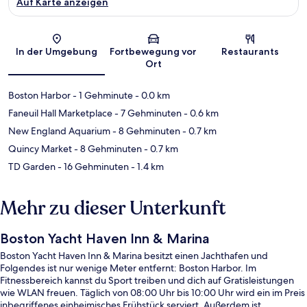
Auf Karte anzeigen
Karte
In der Umgebung
Fortbewegung vor
Restaurants
Ort
Boston Harbor
- 1 Gehminute
- 0.0 km
Faneuil Hall Marketplace
- 7 Gehminuten
- 0.6 km
New England Aquarium
- 8 Gehminuten
- 0.7 km
Quincy Market
- 8 Gehminuten
- 0.7 km
TD Garden
- 16 Gehminuten
- 1.4 km
Mehr zu dieser Unterkunft
Boston Yacht Haven Inn & Marina
Boston Yacht Haven Inn & Marina besitzt einen Jachthafen und
Folgendes ist nur wenige Meter entfernt: Boston Harbor. Im
Fitnessbereich kannst du Sport treiben und dich auf Gratisleistungen
wie WLAN freuen. Täglich von 08:00 Uhr bis 10:00 Uhr wird ein im Preis
inbegriffenes einheimisches Frühstück serviert. Außerdem ist