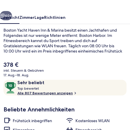
&
Marina
rück
Weiter
40+
Übersicht
Zimmer
Lage
Richtlinien
Boston Yacht Haven Inn & Marina besitzt einen Jachthafen und
Folgendes ist nur wenige Meter entfernt: Boston Harbor. Im
Fitnessbereich kannst du Sport treiben und dich auf
Gratisleistungen wie WLAN freuen. Täglich von 08:00 Uhr bis
10:00 Uhr wird ein im Preis inbegriffenes einheimisches Frühstück
serviert. Außerdem ist Folgendes zu Fuß höchstens 10 Minuten
entfernt: New England Aquarium und Paul Revere House. Das
Der
378 €
hilfsbereite Personal und die fußgängerfreundliche Lage erhalten
aktuelle
inkl. Steuern & Gebühren
gute Bewertungen von anderen Reisenden. Die öffentlichen
Preis
17. Aug.–18. Aug.
Verkehrsmittel sind nur einen kurzen Fußmarsch entfernt: Zur
Panoramic-Penthouse, 1 Schlafzimmer, 
beträgt
Bewertungen
10
Aquarium sind es 7 Minuten und zur U-Bahn-Station Haymarket 12
Sehr beliebt
378 €.
Minuten.
T
von
Top bewertet
o
Alle 807 Bewertungen anzeigen
10,
p
Sehr
beliebt
Beliebte Annehmlichkeiten
b
e
w
Frühstück inbegriffen
Kostenloses WLAN
e
r