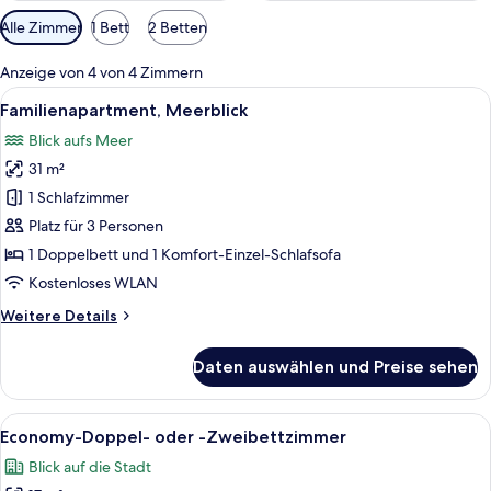
Verfügbare
Alle Zimmer
1 Bett
2 Betten
Filter
für
Anzeige von 4 von 4 Zimmern
Zimmer
Alle
Ein modernes Schlafzimmer mit einem 
19
Familienapartment, Meerblick
Fotos
Blick aufs Meer
für
31 m²
Familienapartment,
Meerblick
1 Schlafzimmer
anzeigen
Platz für 3 Personen
1 Doppelbett und 1 Komfort-Einzel-Schlafsofa
Kostenloses WLAN
Weitere
Weitere Details
Details
für
Daten auswählen und Preise sehen
Familienapartment,
Meerblick
Alle
Ein Schlafzimmer mit einem Bett, eine
13
Economy-Doppel- oder -Zweibettzimmer
Fotos
Blick auf die Stadt
für