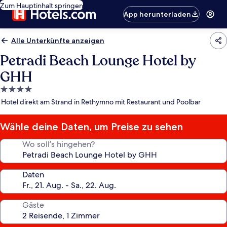
Zum Hauptinhalt springen
App herunterladen
Alle Unterkünfte anzeigen
Petradi Beach Lounge Hotel by
GHH
4.0-
Sterne-
Hotel direkt am Strand in Rethymno mit Restaurant und Poolbar
Unterkunft
Wähle deine Daten, um Preise zu sehen
Wo soll’s hingehen?
Daten
Gäste