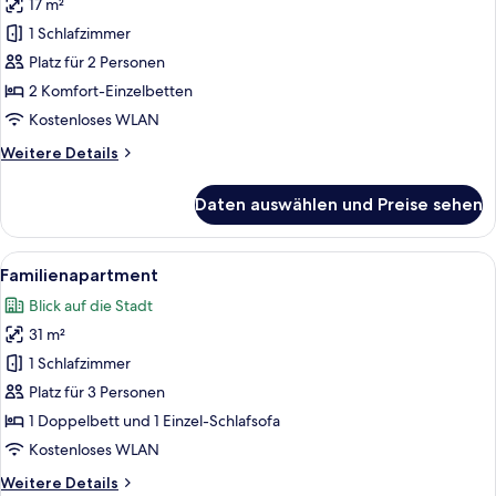
17 m²
Economy-
Doppel-
1 Schlafzimmer
oder
Platz für 2 Personen
-
2 Komfort-Einzelbetten
Zweibettzimmer
Kostenloses WLAN
anzeigen
Weitere
Weitere Details
Details
für
Daten auswählen und Preise sehen
Economy-
Doppel-
oder
Alle
Ein modernes Interieur mit einer gra
17
-
Familienapartment
Fotos
Zweibettzimmer
Blick auf die Stadt
für
31 m²
Familienapartment
anzeigen
1 Schlafzimmer
Platz für 3 Personen
1 Doppelbett und 1 Einzel-Schlafsofa
Kostenloses WLAN
Weitere
Weitere Details