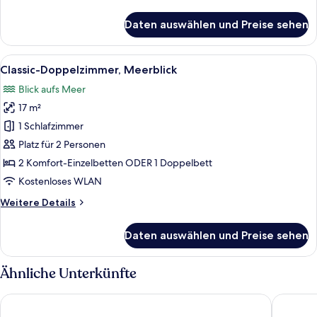
Details
für
Daten auswählen und Preise sehen
Familienapartment
Alle
Ein modernes Schlafzimmer mit einem 
19
Classic-Doppelzimmer, Meerblick
Fotos
Blick aufs Meer
für
17 m²
Classic-
Doppelzimmer,
1 Schlafzimmer
Meerblick
Platz für 2 Personen
anzeigen
2 Komfort-Einzelbetten ODER 1 Doppelbett
Kostenloses WLAN
Weitere
Weitere Details
Details
für
Daten auswählen und Preise sehen
Classic-
Doppelzimmer,
Meerblick
Ähnliche Unterkünfte
Hotel Ideon
Jo An Pa