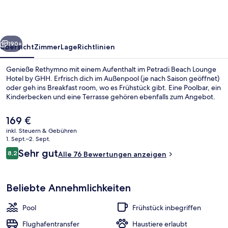
Hotel
by
GHH
rück
Weiter
190+
Übersicht
Zimmer
Lage
Richtlinien
Genieße Rethymno mit einem Aufenthalt im Petradi Beach Lounge
Hotel by GHH. Erfrisch dich im Außenpool (je nach Saison geöffnet)
oder geh ins Breakfast room, wo es Frühstück gibt. Eine Poolbar, ein
Kinderbecken und eine Terrasse gehören ebenfalls zum Angebot.
Der
169 €
aktuelle
inkl. Steuern & Gebühren
Preis
1. Sept.–2. Sept.
beträgt
Bewertungen
Sehr gut
8,2
Terrasse/Patio
Alle 76 Bewertungen anzeigen
169 €.
8,2 von 10.
Beliebte Annehmlichkeiten
Pool
Frühstück inbegriffen
Flughafentransfer
Haustiere erlaubt