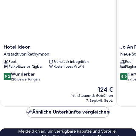
Hotel
Jo
Hotel Ideon
Jo An 
Ideon
An
Altstadt von Rethymnon
Neue St
Altstadt
Palace
Pool
Frühstück inbegriffen
Pool
von
Hotel
Parkplätze verfügbar
Kostenloses WLAN
Flugha
Rethymnon
Neue
Stadt
9.2
8.6
Wunderbar
Her
9,2
8,6
von
von
128 Bewertungen
27 B
10,
10,
Der
124 €
Wunderbar,
Hervorr
Preis
128
27
inkl. Steuern & Gebühren
beträgt
7. Sept.–8. Sept.
Bewertungen
Bewert
124 €
Ähnliche Unterkünfte vergleichen
Melde dich an, um verfügbare Rabatte und Vorteile