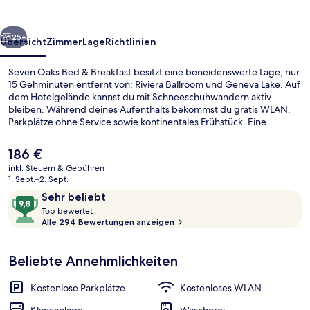
Breakfast
rück
Weiter
25+
Übersicht
Zimmer
Lage
Richtlinien
Seven Oaks Bed & Breakfast besitzt eine beneidenswerte Lage, nur
15 Gehminuten entfernt von: Riviera Ballroom und Geneva Lake. Auf
dem Hotelgelände kannst du mit Schneeschuhwandern aktiv
bleiben. Während deines Aufenthalts bekommst du gratis WLAN,
Parkplätze ohne Service sowie kontinentales Frühstück. Eine
Terrasse und ein Garten gehören ebenfalls zum Angebot.
Der
186 €
aktuelle
inkl. Steuern & Gebühren
Preis
1. Sept.–2. Sept.
Signature-Ferienhaus | Blick auf den
beträgt
Bewertungen
9,8
Sehr beliebt
186 €.
T
von
Top bewertet
o
Alle 294 Bewertungen anzeigen
10,
p
Sehr
beliebt
Beliebte Annehmlichkeiten
b
e
w
Kostenlose Parkplätze
Kostenloses WLAN
e
r