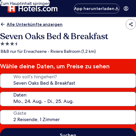
Zum Hauptinhalt springen
App herunterladen
Alle Unterkünfte anzeigen
Seven Oaks Bed & Breakfast
3.5-
Sterne-
B&B nur für Erwachsene - Riviera Ballroom (1,2 km)
Unterkunft
Wähle deine Daten, um Preise zu sehen
Wo soll’s hingehen?
Daten
Gäste
Suchen