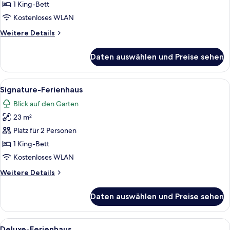
1 King-Bett
Kostenloses WLAN
Weitere
Weitere Details
Details
für
Daten auswählen und Preise sehen
Classic-
Ferienhaus
Alle
Ein Schlafzimmer mit einem Bett, zwe
5
Signature-Ferienhaus
Fotos
Blick auf den Garten
für
23 m²
Signature-
Ferienhaus
Platz für 2 Personen
anzeigen
1 King-Bett
Kostenloses WLAN
Weitere
Weitere Details
Details
für
Daten auswählen und Preise sehen
Signature-
Ferienhaus
Alle
Ein Schlafzimmer mit einem Bett, zwe
7
Deluxe-Ferienhaus