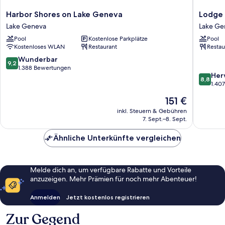
Harbor
Lodge
Harbor Shores on Lake Geneva
Lodge 
Shores
Geneva
Lake Geneva
Lake Ge
on
National
Pool
Kostenlose Parkplätze
Pool
Lake
Lake
Kostenloses WLAN
Restaurant
Restau
Geneva
Geneva
Lake
9.2
Wunderbar
9,2
Geneva
von
1.388 Bewertungen
8.8
Her
10,
8,8
von
1.40
Wunderbar,
10,
1.388
Der
151 €
Hervorr
Bewertungen
Preis
1.407
inkl. Steuern & Gebühren
beträgt
7. Sept.–8. Sept.
Bewert
151 €
Ähnliche Unterkünfte vergleichen
Melde dich an, um verfügbare Rabatte und Vorteile
anzuzeigen. Mehr Prämien für noch mehr Abenteuer!
Anmelden
Jetzt kostenlos registrieren
Zur Gegend