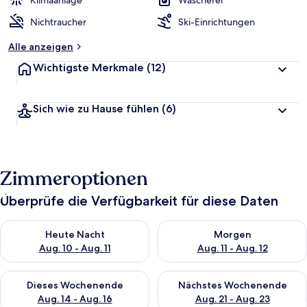
Klimaanlage
Wäscherei
t
Nichtraucher
Ski-Einrichtungen
e
t
Alle anzeigen
Wichtigste Merkmale
(12)
Sich wie zu Hause fühlen
(6)
Zimmeroptionen
Überprüfe die Verfügbarkeit für diese Daten
Überprüfe die Verfügbarkeit für heute Nacht, Aug. 10 - Aug. 11
Überprüfe die Verfügbarkeit fü
Heute Nacht
Morgen
Aug. 10 - Aug. 11
Aug. 11 - Aug. 12
Überprüfe die Verfügbarkeit für dieses Wochenende, Aug. 14 -
Überprüfe die Verfügbarkeit f
Dieses Wochenende
Nächstes Wochenende
Aug. 14 - Aug. 16
Aug. 21 - Aug. 23