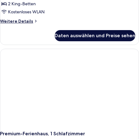
2 Schlafzimmer
2 King-Betten
anzeigen
Kostenloses WLAN
Weitere
Weitere Details
Details
für
Daten auswählen und Preise sehen
Suite,
2 Schlafzimmer
Premium-Ferienhaus, 1 Schlafzimmer