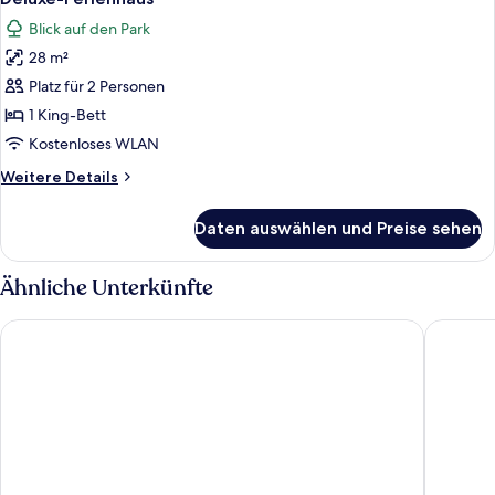
Fotos
Blick auf den Park
für
28 m²
Deluxe-
Ferienhaus
Platz für 2 Personen
anzeigen
1 King-Bett
Kostenloses WLAN
Weitere
Weitere Details
Details
für
Daten auswählen und Preise sehen
Deluxe-
Ferienhaus
Ähnliche Unterkünfte
Harbor Shores on Lake Geneva
Lodge G