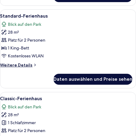
Ferienhaus,
Gartenblick
Alle
Ein Schlafzimmer mit einem Bett, zwe
7
Standard-Ferienhaus
Fotos
Blick auf den Park
für
28 m²
Standard-
Ferienhaus
Platz für 2 Personen
anzeigen
1 King-Bett
Kostenloses WLAN
Weitere
Weitere Details
Details
für
Daten auswählen und Preise sehen
Standard-
Ferienhaus
Alle
Ein Wohnzimmer mit Kamin, Esstisch u
6
Classic-Ferienhaus
Fotos
Blick auf den Park
für
28 m²
Classic-
Ferienhaus
1 Schlafzimmer
anzeigen
Platz für 2 Personen