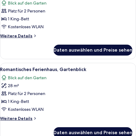
Blick auf den Garten
Platz für 2 Personen
1 King-Bett
Kostenloses WLAN
Weitere
Weitere Details
Details
für
Daten auswählen und Preise sehen
Premium-
Ferienhaus,
1
Alle
Ein Wohnzimmer mit Kamin, einer Cou
9
Schlafzimmer
Romantisches Ferienhaus, Gartenblick
Fotos
Blick auf den Garten
für
28 m²
Romantisches
Ferienhaus,
Platz für 2 Personen
Gartenblick
1 King-Bett
anzeigen
Kostenloses WLAN
Weitere
Weitere Details
Details
für
Daten auswählen und Preise sehen
Romantisches