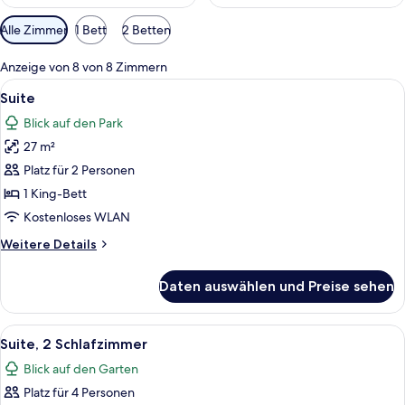
Verfügbare
Alle Zimmer
1 Bett
2 Betten
Filter
für
Anzeige von 8 von 8 Zimmern
Zimmer
Alle
Ein Badezimmer mit Holzboden, einer
6
Suite
Fotos
Blick auf den Park
für
27 m²
Suite
anzeigen
Platz für 2 Personen
1 King-Bett
Kostenloses WLAN
Weitere
Weitere Details
Details
für
Daten auswählen und Preise sehen
Suite
Alle
Ein Wohnzimmer mit einer Couch, Sess
4
Suite, 2 Schlafzimmer
Fotos
Blick auf den Garten
für
Platz für 4 Personen
Suite,