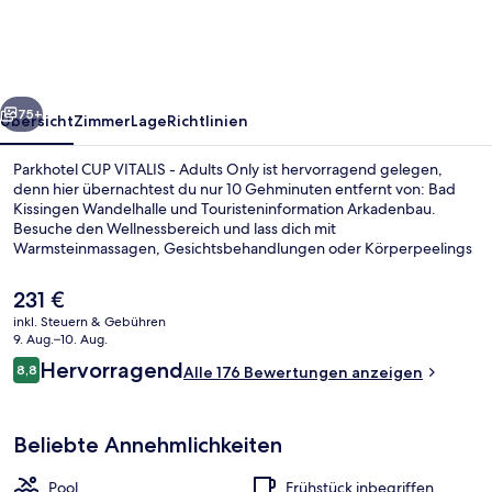
-
Adults
Only
rück
Weiter
75+
Übersicht
Zimmer
Lage
Richtlinien
Parkhotel CUP VITALIS - Adults Only ist hervorragend gelegen,
denn hier übernachtest du nur 10 Gehminuten entfernt von: Bad
Kissingen Wandelhalle und Touristeninformation Arkadenbau.
Besuche den Wellnessbereich und lass dich mit
Warmsteinmassagen, Gesichtsbehandlungen oder Körperpeelings
verwöhnen. Im Restaurant Richard, einem der 2 Restaurants, wird
Frühstück und Abendessen serviert. Weitere Highlights sind 3
Der
231 €
Innenpools, ein Fitnesscenter und Fitnessmöglichkeiten.
aktuelle
inkl. Steuern & Gebühren
Preis
9. Aug.–10. Aug.
Körperbehandlungen, Warmsteinmass
beträgt
Bewertungen
Hervorragend
8,8
Alle 176 Bewertungen anzeigen
231 €.
8,8 von 10.
Beliebte Annehmlichkeiten
Pool
Frühstück inbegriffen