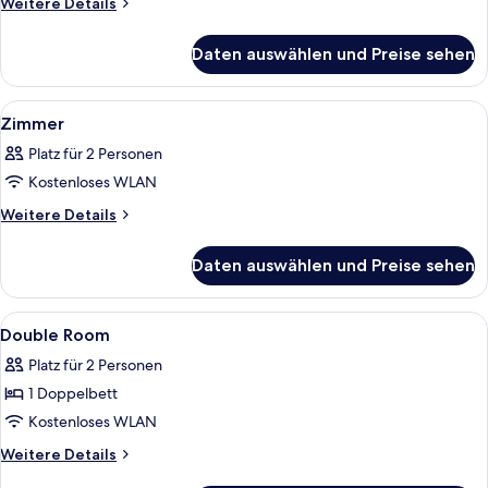
Weitere
Weitere Details
Details
für
Daten auswählen und Preise sehen
Comfort-
Doppelzimmer
Alle
Ein Hotelzimmer mit Nachttischlampe, 
2
Zimmer
Fotos
Platz für 2 Personen
für
Kostenloses WLAN
Zimmer
anzeigen
Weitere
Weitere Details
Details
für
Daten auswählen und Preise sehen
Zimmer
Alle
Ein Hotelzimmer mit zwei Betten, einem
6
Double Room
Fotos
Platz für 2 Personen
für
1 Doppelbett
Double
Room
Kostenloses WLAN
anzeigen
Weitere
Weitere Details
Details