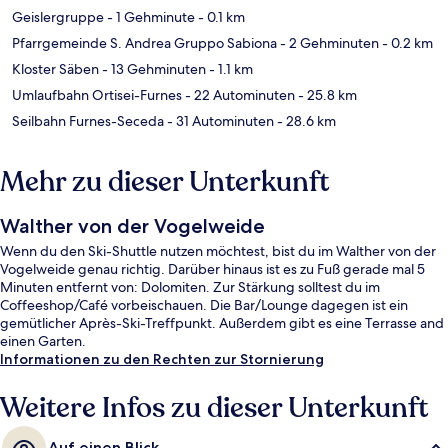
Geislergruppe
- 1 Gehminute
- 0.1 km
Pfarrgemeinde S. Andrea Gruppo Sabiona
- 2 Gehminuten
- 0.2 km
Kloster Säben
- 13 Gehminuten
- 1.1 km
Umlaufbahn Ortisei-Furnes
- 22 Autominuten
- 25.8 km
Seilbahn Furnes-Seceda
- 31 Autominuten
- 28.6 km
Mehr zu dieser Unterkunft
Walther von der Vogelweide
Wenn du den Ski-Shuttle nutzen möchtest, bist du im Walther von der
Vogelweide genau richtig. Darüber hinaus ist es zu Fuß gerade mal 5
Minuten entfernt von: Dolomiten. Zur Stärkung solltest du im
Coffeeshop/Café vorbeischauen. Die Bar/Lounge dagegen ist ein
gemütlicher Après-Ski-Treffpunkt. Außerdem gibt es eine Terrasse and
einen Garten.
Informationen zu den Rechten zur Stornierung
Weitere Infos zu dieser Unterkunft
Auf einen Blick