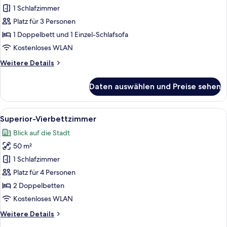
Doppelzimmer
1 Schlafzimmer
anzeigen
Platz für 3 Personen
1 Doppelbett und 1 Einzel-Schlafsofa
Kostenloses WLAN
Weitere
Weitere Details
Details
für
Daten auswählen und Preise sehen
Superior-
Doppelzimmer
Alle
Ein modernes Schlafzimmer mit einem
4
Superior-Vierbettzimmer
Fotos
Blick auf die Stadt
für
50 m²
Superior-
Vierbettzimmer
1 Schlafzimmer
anzeigen
Platz für 4 Personen
2 Doppelbetten
Kostenloses WLAN
Weitere
Weitere Details
Details