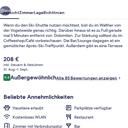
rück
Weiter
41+
Übersicht
Zimmer
Lage
Richtlinien
Wenn du den Ski-Shuttle nutzen möchtest, bist du im Walther von
der Vogelweide genau richtig. Darüber hinaus ist es zu Fuß gerade
mal 5 Minuten entfernt von: Dolomiten. Zur Stärkung solltest du im
Coffeeshop/Café vorbeischauen. Die Bar/Lounge dagegen ist ein
gemütlicher Après-Ski-Treffpunkt. Außerdem gibt es eine Terrasse
and einen Garten.
Der
208 €
aktuelle
inkl. Steuern & Gebühren
Preis
31. Aug.–1. Sept.
Frühstück, Mittagessen und Abendes
beträgt
Bewertungen
Außergewöhnlich
9,4
Alle 85 Bewertungen anzeigen
208 €.
9,4 von 10.
Beliebte Annehmlichkeiten
Haustiere erlaubt
Parkplätze verfügbar
Kostenloses WLAN
Restaurant
Zimmer mit Verbindungstür
Bar