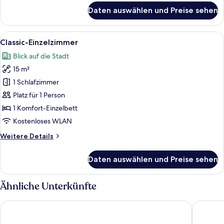
für
Daten auswählen und Preise sehen
Superior-
Vierbettzimmer
Alle
Ein Hotelzimmer mit einem hölzernen B
4
Classic-Einzelzimmer
Fotos
Blick auf die Stadt
für
15 m²
Classic-
Einzelzimmer
1 Schlafzimmer
anzeigen
Platz für 1 Person
1 Komfort-Einzelbett
Kostenloses WLAN
Weitere
Weitere Details
Details
für
Daten auswählen und Preise sehen
Classic-
Einzelzimmer
Ähnliche Unterkünfte
Hotel Schmuckhof
Cityhote