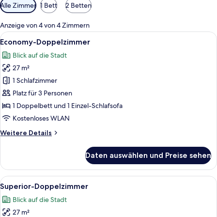
Verfügbare
Alle Zimmer
1 Bett
2 Betten
Filter
für
Anzeige von 4 von 4 Zimmern
Zimmer
Alle
Ein Schlafzimmer mit einem hölzernen
4
Economy-Doppelzimmer
Fotos
Blick auf die Stadt
für
27 m²
Economy-
Doppelzimmer
1 Schlafzimmer
anzeigen
Platz für 3 Personen
1 Doppelbett und 1 Einzel-Schlafsofa
Kostenloses WLAN
Weitere
Weitere Details
Details
für
Daten auswählen und Preise sehen
Economy-
Doppelzimmer
Alle
Ein Hotelzimmer mit einem großen Bet
9
Superior-Doppelzimmer
Fotos
Blick auf die Stadt
für
27 m²
Superior-