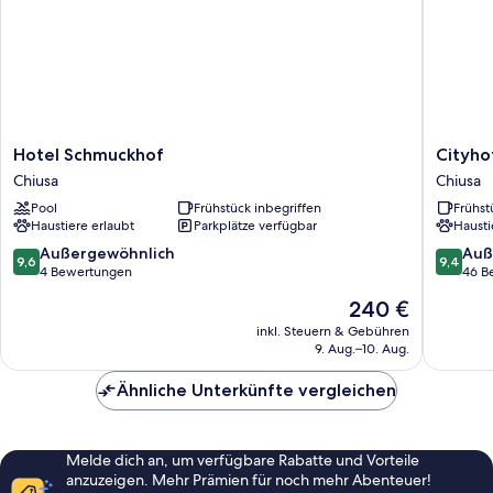
Hotel
Cityhote
Hotel Schmuckhof
Cityho
Schmuckhof
Goldene
Chiusa
Chiusa
Chiusa
Adler
Pool
Frühstück inbegriffen
Frühst
B&B
Haustiere erlaubt
Parkplätze verfügbar
Hausti
Chiusa
9.6
9.4
Außergewöhnlich
Auß
9,6
9,4
von
von
4 Bewertungen
46 B
10,
10,
Der
240 €
Außergewöhnlich,
Außerge
Preis
4
46
inkl. Steuern & Gebühren
beträgt
9. Aug.–10. Aug.
Bewertungen
Bewert
240 €
Ähnliche Unterkünfte vergleichen
Melde dich an, um verfügbare Rabatte und Vorteile
anzuzeigen. Mehr Prämien für noch mehr Abenteuer!