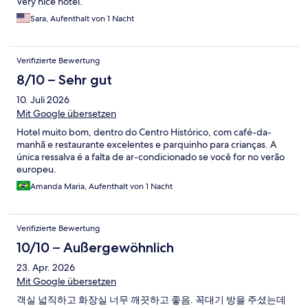
Very nice hotel.
Sara, Aufenthalt von 1 Nacht
Verifizierte Bewertung
8/10 – Sehr gut
10. Juli 2026
Mit Google übersetzen
Hotel muito bom, dentro do Centro Histórico, com café-da-
manhã e restaurante excelentes e parquinho para crianças. A
única ressalva é a falta de ar-condicionado se você for no verão
europeu.
Amanda Maria, Aufenthalt von 1 Nacht
Verifizierte Bewertung
10/10 – Außergewöhnlich
23. Apr. 2026
Mit Google übersetzen
객실 넓직하고 화장실 너무 깨끗하고 좋음. 꼭대기 방을 주셨는데