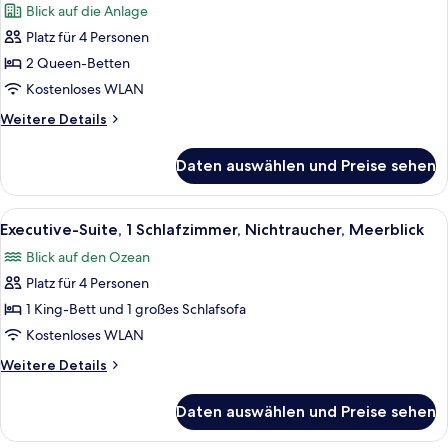
Blick auf die Anlage
Blick
Zimmer,
auf
Platz für 4 Personen
2 Queen-
die
2 Queen-Betten
Betten,
Anlage
Nichtraucher,
Kostenloses WLAN
Blick
Weitere
Weitere Details
auf
Details
für
die
Daten auswählen und Preise sehen
Zimmer,
Anlage
2 Queen-
anzeigen
Betten,
Alle
Ein modernes Wohnzimmer mit einem g
3
Nichtraucher,
Executive-Suite, 1 Schlafzimmer, Nichtraucher, Meerblick
Fotos
Blick
Blick auf den Ozean
auf
für
die
Platz für 4 Personen
Executive-
Anlage
Suite,
1 King-Bett und 1 großes Schlafsofa
1
Kostenloses WLAN
Schlafzimmer,
Weitere
Weitere Details
Nichtraucher,
Details
Meerblick
für
Daten auswählen und Preise sehen
Executive-
anzeigen
Suite,