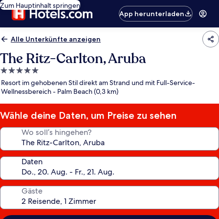
Zum Hauptinhalt springen
App herunterladen
Alle Unterkünfte anzeigen
The Ritz-Carlton, Aruba
5.0-
Sterne-
Resort im gehobenen Stil direkt am Strand und mit Full-Service-
Unterkunft
Wellnessbereich - Palm Beach (0,3 km)
Wähle deine Daten, um Preise zu sehen
Wo soll’s hingehen?
Daten
Gäste