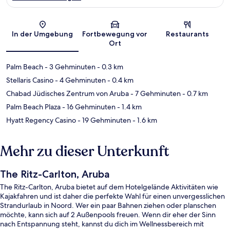
Karte
In der Umgebung
Fortbewegung vor
Restaurants
Ort
Palm Beach
- 3 Gehminuten
- 0.3 km
Stellaris Casino
- 4 Gehminuten
- 0.4 km
Chabad Jüdisches Zentrum von Aruba
- 7 Gehminuten
- 0.7 km
Palm Beach Plaza
- 16 Gehminuten
- 1.4 km
Hyatt Regency Casino
- 19 Gehminuten
- 1.6 km
Mehr zu dieser Unterkunft
The Ritz-Carlton, Aruba
The Ritz-Carlton, Aruba bietet auf dem Hotelgelände Aktivitäten wie
Kajakfahren und ist daher die perfekte Wahl für einen unvergesslichen
Strandurlaub in Noord. Wer ein paar Bahnen ziehen oder planschen
möchte, kann sich auf 2 Außenpools freuen. Wenn dir eher der Sinn
nach Entspannung steht, kannst du dich im Wellnessbereich mit