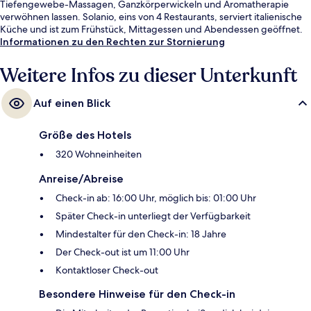
Tiefengewebe-Massagen, Ganzkörperwickeln und Aromatherapie
verwöhnen lassen. Solanio, eins von 4 Restaurants, serviert italienische
Küche und ist zum Frühstück, Mittagessen und Abendessen geöffnet.
Als weitere Highlights bietet dieses Resort im luxuriösen Stil 3
Informationen zu den Rechten zur Stornierung
Bars/Lounges, ein Casino und eine Poolbar. Anderen Reisenden
gefallen der Pool und das hilfsbereite Personal sehr gut.
Weitere Infos zu dieser Unterkunft
Auf einen Blick
Größe des Hotels
320 Wohneinheiten
Anreise/Abreise
Check-in ab: 16:00 Uhr, möglich bis: 01:00 Uhr
Später Check-in unterliegt der Verfügbarkeit
Mindestalter für den Check-in: 18 Jahre
Der Check-out ist um 11:00 Uhr
Kontaktloser Check-out
Besondere Hinweise für den Check-in