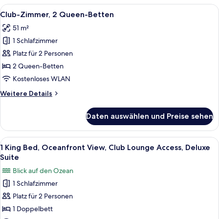
1
Alle
Ein Hotelzimmer mit zwei Betten, eine
6
Doppelbett
Club-Zimmer, 2 Queen-Betten
Fotos
51 m²
für
1 Schlafzimmer
Club-
Zimmer,
Platz für 2 Personen
2 Queen-
2 Queen-Betten
Betten
Kostenloses WLAN
anzeigen
Weitere
Weitere Details
Details
für
Daten auswählen und Preise sehen
Club-
Zimmer,
2 Queen-
Alle
Ein modernes Hotelzimmer mit einer g
7
Betten
1 King Bed, Oceanfront View, Club Lounge Access, Deluxe
Fotos
Suite
für
Blick auf den Ozean
1
1 Schlafzimmer
King
Platz für 2 Personen
Bed,
Oceanfront
1 Doppelbett