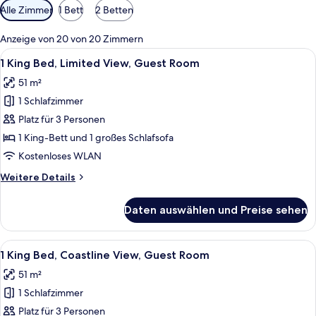
Verfügbare
Alle Zimmer
1 Bett
2 Betten
Filter
für
Anzeige von 20 von 20 Zimmern
Zimmer
Alle
Ein Hotelzimmer mit einem großen Bett
5
1 King Bed, Limited View, Guest Room
Fotos
51 m²
für
1 Schlafzimmer
1
King
Platz für 3 Personen
Bed,
1 King-Bett und 1 großes Schlafsofa
Limited
Kostenloses WLAN
View,
Weitere
Weitere Details
Guest
Details
Room
für
Daten auswählen und Preise sehen
1
anzeigen
King
Bed,
Alle
Ein Hotelzimmer mit einem großen Bett
5
Limited
1 King Bed, Coastline View, Guest Room
Fotos
View,
51 m²
Guest
für
Room
1 Schlafzimmer
1
King
Platz für 3 Personen