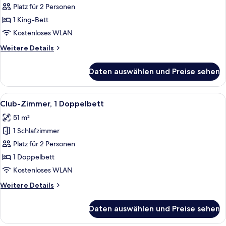
Suite
Oceanfront
Platz für 2 Personen
View,
1 King-Bett
Club
Kostenloses WLAN
Lounge
Weitere
Weitere Details
Access,
Details
Ritz-
für
Daten auswählen und Preise sehen
1
Carlton
King
Presidential
Bed,
Alle
Ein Hotelzimmer mit einem großen Bett
Suite
8
Oceanfront
Club-Zimmer, 1 Doppelbett
Fotos
anzeigen
View,
51 m²
Club
für
Lounge
1 Schlafzimmer
Club-
Access,
Zimmer,
Platz für 2 Personen
Ritz-
1
Carlton
1 Doppelbett
Presidential
Doppelbett
Kostenloses WLAN
Suite
anzeigen
Weitere
Weitere Details
Details
für
Daten auswählen und Preise sehen
Club-
Zimmer,