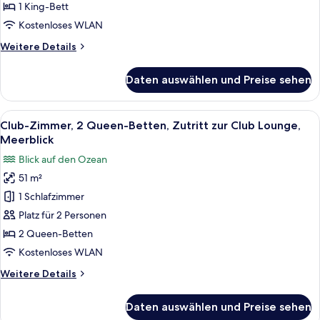
zur
1 King-Bett
Club
Kostenloses WLAN
Lounge,
Weitere
Weitere Details
Meerblick
Details
(Guest
für
Daten auswählen und Preise sehen
Zimmer,
Room)
1 King-
anzeigen
Bett,
Alle
Ein Hotelzimmer mit zwei Betten, eine
9
Zutritt
Club-Zimmer, 2 Queen-Betten, Zutritt zur Club Lounge,
Fotos
zur
Meerblick
Club
für
Blick auf den Ozean
Lounge,
Club-
Meerblick
51 m²
Zimmer,
(Guest
1 Schlafzimmer
2 Queen-
Room)
Betten,
Platz für 2 Personen
Zutritt
2 Queen-Betten
zur
Kostenloses WLAN
Club
Weitere
Weitere Details
Lounge,
Details
Meerblick
für
Daten auswählen und Preise sehen
Club-
anzeigen