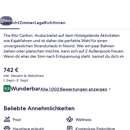
rück
Weiter
150+
Übersicht
Zimmer
Lage
Richtlinien
The Ritz-Carlton, Aruba bietet auf dem Hotelgelände Aktivitäten
wie Kajakfahren und ist daher die perfekte Wahl für einen
unvergesslichen Strandurlaub in Noord. Wer ein paar Bahnen
ziehen oder planschen möchte, kann sich auf 2 Außenpools freuen.
Wenn dir eher der Sinn nach Entspannung steht, kannst du dich im
Wellnessbereich mit Tiefengewebe-Massagen, Ganzkörperwickeln
und Aromatherapie verwöhnen lassen. Solanio, eins von 4
Der
742 €
Restaurants, serviert italienische Küche und ist zum Frühstück,
aktuelle
inkl. Steuern & Gebühren
Mittagessen und Abendessen geöffnet. Als weitere Highlights
Preis
1. Sept.–2. Sept.
bietet dieses Resort im luxuriösen Stil 3 Bars/Lounges, ein Casino
Blick von der Unterkunft
beträgt
Bewertungen
und eine Poolbar. Anderen Reisenden gefallen der Pool und das
Wunderbar
9,2
Alle 1.002 Bewertungen anzeigen
742 €.
9,2 von 10.
hilfsbereite Personal sehr gut.
Beliebte Annehmlichkeiten
Pool
Wellness
Haustiere erlaubt
Kostenlose Parkplätze