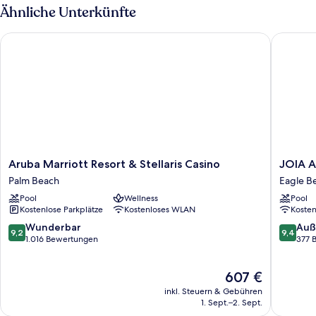
1
Ähnliche Unterkünfte
Schlafzimmer,
Nichtraucher,
Aruba Marriott Resort & Stellaris Casino
JOIA Aru
Meerblick
Aruba
JOIA
Aruba Marriott Resort & Stellaris Casino
JOIA A
Marriott
Aruba
Palm Beach
Eagle B
Resort
by
Pool
Wellness
Pool
&
Iberosta
Kostenlose Parkplätze
Kostenloses WLAN
Koste
Stellaris
Eagle
Casino
Beach
9.2
9.4
Wunderbar
Auß
9,2
9,4
Palm
von
von
1.016 Bewertungen
377 
Beach
10,
10,
Wunderbar,
Außerge
Der
607 €
1.016
377
Preis
Bewertungen
Bewert
inkl. Steuern & Gebühren
beträgt
1. Sept.–2. Sept.
607 €