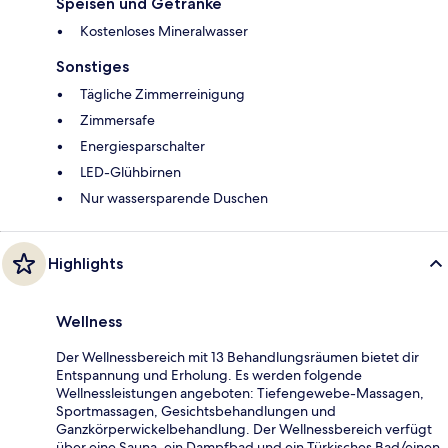
Speisen und Getränke
Kostenloses Mineralwasser
Sonstiges
Tägliche Zimmerreinigung
Zimmersafe
Energiesparschalter
LED-Glühbirnen
Nur wassersparende Duschen
Highlights
Wellness
Der Wellnessbereich mit 13 Behandlungsräumen bietet dir
Entspannung und Erholung. Es werden folgende
Wellnessleistungen angeboten: Tiefengewebe-Massagen,
Sportmassagen, Gesichtsbehandlungen und
Ganzkörperwickelbehandlung. Der Wellnessbereich verfügt
über eine Sauna, ein Dampfbad und ein Türkisches Bad/einen