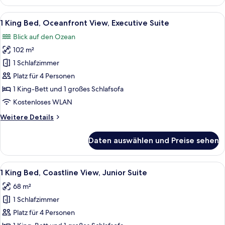
Zimmer,
2 Queen-
Alle
Ein großzügiger Wohnbereich mit Bal
6
Betten,
1 King Bed, Oceanfront View, Executive Suite
Fotos
Zutritt
Blick auf den Ozean
zur
für
Club
102 m²
1
Lounge,
King
1 Schlafzimmer
Meerblick
Bed,
Platz für 4 Personen
Oceanfront
1 King-Bett und 1 großes Schlafsofa
View,
Kostenloses WLAN
Executive
Weitere
Weitere Details
Suite
Details
anzeigen
für
Daten auswählen und Preise sehen
1
King
Bed,
Alle
Ein Hotelzimmer mit Balkon, Flachbild
4
Oceanfront
1 King Bed, Coastline View, Junior Suite
Fotos
View,
68 m²
Executive
für
Suite
1 Schlafzimmer
1
King
Platz für 4 Personen
Bed,