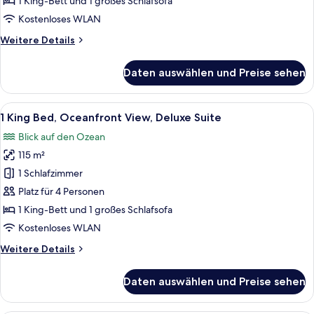
1 King-Bett und 1 großes Schlafsofa
Coastline
Kostenloses WLAN
View,
Weitere
Weitere Details
Junior
Details
Suite
für
Daten auswählen und Preise sehen
1
anzeigen
King
Bed,
Alle
Ein modernes Hotelzimmer mit einer g
4
Coastline
1 King Bed, Oceanfront View, Deluxe Suite
Fotos
View,
Blick auf den Ozean
Junior
für
Suite
115 m²
1
King
1 Schlafzimmer
Bed,
Platz für 4 Personen
Oceanfront
1 King-Bett und 1 großes Schlafsofa
View,
Kostenloses WLAN
Deluxe
Weitere
Weitere Details
Suite
Details
anzeigen
für
Daten auswählen und Preise sehen
1
King
Bed,