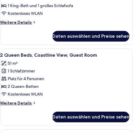
Bed,
1 King-Bett und 1 großes Schlafsofa
Coastline
Kostenloses WLAN
View,
Weitere
Weitere Details
Guest
Details
Room
für
Daten auswählen und Preise sehen
1
anzeigen
King
Bed,
Alle
Ein Hotelzimmer mit zwei Betten, eine
5
Coastline
2 Queen Beds, Coastline View, Guest Room
Fotos
View,
51 m²
Guest
für
Room
1 Schlafzimmer
2
Queen
Platz für 4 Personen
Beds,
2 Queen-Betten
Coastline
Kostenloses WLAN
View,
Weitere
Weitere Details
Guest
Details
Room
für
Daten auswählen und Preise sehen
2
anzeigen
Queen
Beds,
Alle
Ein Balkon mit Blick auf Strand und Me