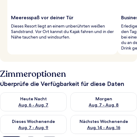
Meeresspaß vor deiner Tür
Busines
Dieses Resort liegt an einem unberührten weißen
Erledig
Sandstrand. Vor Ort kannst du Kajak fahren und in der
den Tag
Nähe tauchen und windsurfen.
bei ein
du an de
Drink g
Zimmeroptionen
Überprüfe die Verfügbarkeit für diese Daten
Überprüfe die Verfügbarkeit für heute Nacht, Aug. 6 - Aug. 7.
Überprüfe die Verfügbarkeit f
Heute Nacht
Morgen
Aug. 6 - Aug. 7
Aug. 7 - Aug. 8
Überprüfe die Verfügbarkeit für dieses Wochenende, Aug. 7 - 
Überprüfe die Verfügbarkeit f
Dieses Wochenende
Nächstes Wochenende
Aug. 7 - Aug. 9
Aug. 14 - Aug. 16