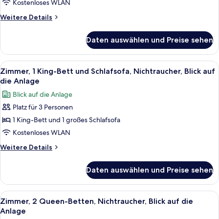
View,
Kostenloses WLAN
Club
Weitere
Weitere Details
Lounge
Details
Access,
für
Daten auswählen und Preise sehen
1
Deluxe
King
Suite
Bed,
Alle
Ein Hotelzimmer mit einem großen Bett
anzeigen
4
Oceanfront
Zimmer, 1 King-Bett und Schlafsofa, Nichtraucher, Blick auf
Fotos
View,
die Anlage
Club
für
Blick auf die Anlage
Lounge
Zimmer,
Access,
Platz für 3 Personen
1 King-
Deluxe
1 King-Bett und 1 großes Schlafsofa
Bett
Suite
und
Kostenloses WLAN
Schlafsofa,
Weitere
Weitere Details
Nichtraucher,
Details
für
Blick
Daten auswählen und Preise sehen
Zimmer,
auf
1 King-
die
Bett
Alle
Ein Hotelzimmer mit Flachbildfernsehe
3
Anlage
und
Zimmer, 2 Queen-Betten, Nichtraucher, Blick auf die
Fotos
Schlafsofa,
anzeigen
Anlage
Nichtraucher,
für