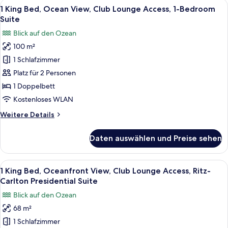
Alle
Ein großzügiger Wohnbereich mit Bal
10
Oceanfront
1 King Bed, Ocean View, Club Lounge Access, 1-Bedroom
Fotos
View,
Suite
Deluxe
für
Blick auf den Ozean
Suite
1
100 m²
King
1 Schlafzimmer
Bed,
Ocean
Platz für 2 Personen
View,
1 Doppelbett
Club
Kostenloses WLAN
Lounge
Weitere
Weitere Details
Access,
Details
1-
für
Daten auswählen und Preise sehen
1
Bedroom
King
Suite
Bed,
Alle
Ein modernes Hotelzimmer mit großem
anzeigen
10
Ocean
1 King Bed, Oceanfront View, Club Lounge Access, Ritz-
Fotos
View,
Carlton Presidential Suite
Club
für
Blick auf den Ozean
Lounge
1
Access,
68 m²
King
1-
1 Schlafzimmer
Bed,
Bedroom