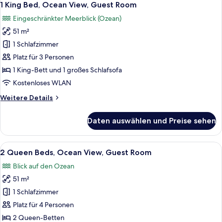
6
Coastline
1 King Bed, Ocean View, Guest Room
Fotos
View,
Eingeschränkter Meerblick (Ozean)
Guest
für
Room
51 m²
1
King
1 Schlafzimmer
Bed,
Platz für 3 Personen
Ocean
1 King-Bett und 1 großes Schlafsofa
View,
Kostenloses WLAN
Guest
Weitere
Weitere Details
Room
Details
anzeigen
für
Daten auswählen und Preise sehen
1
King
Bed,
Alle
Ein Balkon mit Blick auf Strand und Me
5
Ocean
2 Queen Beds, Ocean View, Guest Room
Fotos
View,
Blick auf den Ozean
Guest
für
Room
51 m²
2
Queen
1 Schlafzimmer
Beds,
Platz für 4 Personen
Ocean
2 Queen-Betten