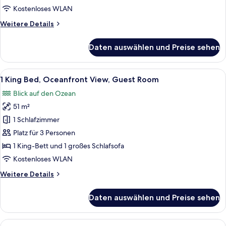
View,
Kostenloses WLAN
Guest
Weitere
Weitere Details
Room
Details
anzeigen
für
Daten auswählen und Preise sehen
2
Queen
Beds,
Alle
Ein Hotelzimmer mit einem großen Bett
5
Ocean
1 King Bed, Oceanfront View, Guest Room
Fotos
View,
Blick auf den Ozean
Guest
für
Room
51 m²
1
King
1 Schlafzimmer
Bed,
Platz für 3 Personen
Oceanfront
1 King-Bett und 1 großes Schlafsofa
View,
Kostenloses WLAN
Guest
Weitere
Weitere Details
Room
Details
anzeigen
für
Daten auswählen und Preise sehen
1
King
Bed,
Alle
Ein Hotelzimmer mit Bett, Schreibtisc