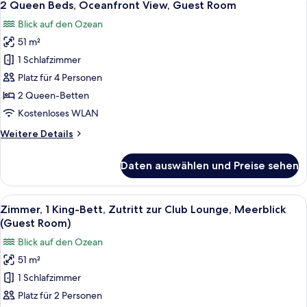
5
Oceanfront
2 Queen Beds, Oceanfront View, Guest Room
Fotos
View,
Blick auf den Ozean
Guest
für
Room
51 m²
2
Queen
1 Schlafzimmer
Beds,
Platz für 4 Personen
Oceanfront
2 Queen-Betten
View,
Kostenloses WLAN
Guest
Weitere
Weitere Details
Room
Details
anzeigen
für
Daten auswählen und Preise sehen
2
Queen
Beds,
Alle
Ein Resort mit Pool, Strand und Meerbl
17
Oceanfront
Zimmer, 1 King-Bett, Zutritt zur Club Lounge, Meerblick
Fotos
View,
(Guest Room)
Guest
für
Blick auf den Ozean
Room
Zimmer,
51 m²
1 King-
1 Schlafzimmer
Bett,
Zutritt
Platz für 2 Personen