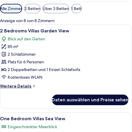
Verfügbare
Alle Zimmer
2 Betten
Über 3 Betten
1 Bett
Filter
für
Anzeige von 8 von 8 Zimmern
Zimmer
Alle
Ein Hotelzimmer mit einem großen Bet
12
2 Bedrooms Villas Garden View
Fotos
Blick auf den Garten
für
85 m²
2
Bedrooms
2 Schlafzimmer
Villas
Platz für 6 Personen
Garden
2 Doppelbetten und 1 Einzel-Schlafsofa
View
Kostenloses WLAN
anzeigen
Weitere
Weitere Details
Details
für
Daten auswählen und Preise sehen
2
Bedrooms
Villas
Alle
One Bedroom Villas Sea View | 2 Schla
13
Garden
One Bedroom Villas Sea View
Fotos
View
Eingeschränkter Meerblick
für