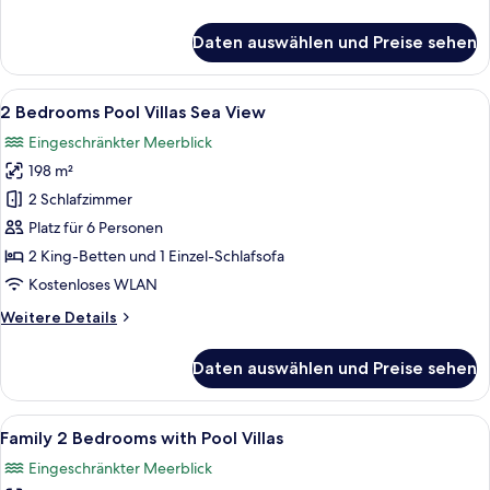
Details
für
Daten auswählen und Preise sehen
Two
Bedrooms
Villas
Alle
Ein Hotelzimmer mit einem großen Bet
21
Sea
2 Bedrooms Pool Villas Sea View
Fotos
View
Eingeschränkter Meerblick
für
198 m²
2
Bedrooms
2 Schlafzimmer
Pool
Platz für 6 Personen
Villas
2 King-Betten und 1 Einzel-Schlafsofa
Sea
Kostenloses WLAN
View
Weitere
Weitere Details
anzeigen
Details
für
Daten auswählen und Preise sehen
2
Bedrooms
Pool
Alle
Ein modernes Haus mit Swimmingpool, 
20
Villas
Family 2 Bedrooms with Pool Villas
Fotos
Sea
Eingeschränkter Meerblick
View
für