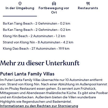
Karte
In der Umgebung
Fortbewegung vor
Restaurants
Ort
Ba Kan Tiang Beach
- 2 Gehminuten
- 0.2 km
Ba Kan Tieng Beach
- 2 Gehminuten
- 0.2 km
Klong Hin Beach
- 2 Autominuten
- 1.2 km
Strand von Klong Nin
- 8 Autominuten
- 4.2 km
Klong Dao Beach
- 27 Autominuten
- 19.9 km
Mehr zu dieser Unterkunft
Puteri Lanta Family Villas
Im Puteri Lanta Family Villas übernachte nur 10 Autominuten entfernt
von: Strand von Klong Nin. Nach einer Abkühlung im Außenpool kannst
du im Phulay Restaurant essen gehen. Es serviert zum Frühstück,
Mittagessen und Abendessen thailändische Küche. Es gibt eine Poolbar
und ein Kinderbecken. Außerdem bieten die Villen wunderbare
Highlights wie Regenduschen und Bademäntel.
Informationen zu den Rechten zur Stornierung