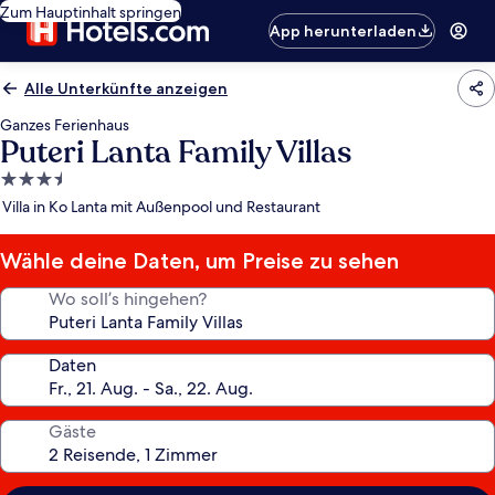
Zum Hauptinhalt springen
App herunterladen
Alle Unterkünfte anzeigen
Ganzes Ferienhaus
Puteri Lanta Family Villas
3.5-
Sterne-
Villa in Ko Lanta mit Außenpool und Restaurant
Unterkunft
Wähle deine Daten, um Preise zu sehen
Wo soll’s hingehen?
Daten
Gäste