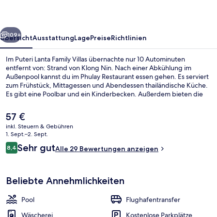
rück
Weiter
109+
Übersicht
Ausstattung
Lage
Preise
Richtlinien
Im Puteri Lanta Family Villas übernachte nur 10 Autominuten
entfernt von: Strand von Klong Nin. Nach einer Abkühlung im
Außenpool kannst du im Phulay Restaurant essen gehen. Es serviert
zum Frühstück, Mittagessen und Abendessen thailändische Küche.
Es gibt eine Poolbar und ein Kinderbecken. Außerdem bieten die
Villen wunderbare Highlights wie Regenduschen und Bademäntel.
Der
57 €
aktuelle
inkl. Steuern & Gebühren
Preis
1. Sept.–2. Sept.
2 Bedrooms Pool Villas Sea View | Str
beträgt
Bewertungen
Sehr gut
8,4
Alle 29 Bewertungen anzeigen
57 €.
8,4 von 10.
Beliebte Annehmlichkeiten
Pool
Flughafentransfer
Wäscherei
Kostenlose Parkplätze