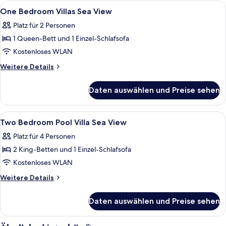
Villa
Alle
2 Schlafzimmer, Zimmersafe, Schreibti
16
Sea
One Bedroom Villas Sea View
Fotos
View
Platz für 2 Personen
für
1 Queen-Bett und 1 Einzel-Schlafsofa
One
Bedroom
Kostenloses WLAN
Villas
Weitere
Weitere Details
Sea
Details
für
View
Daten auswählen und Preise sehen
One
anzeigen
Bedroom
Villas
Alle
2 Schlafzimmer, Zimmersafe, Schreibti
23
Sea
Two Bedroom Pool Villa Sea View
Fotos
View
Platz für 4 Personen
für
2 King-Betten und 1 Einzel-Schlafsofa
Two
Bedroom
Kostenloses WLAN
Pool
Weitere
Weitere Details
Villa
Details
für
Sea
Daten auswählen und Preise sehen
Two
View
Bedroom
anzeigen
Pool