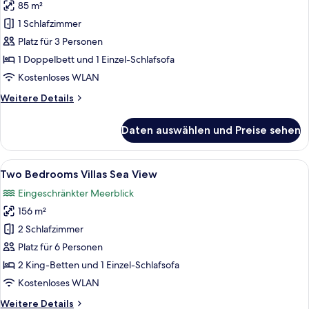
85 m²
One
Bedroom
1 Schlafzimmer
Villas
Platz für 3 Personen
Sea
1 Doppelbett und 1 Einzel-Schlafsofa
View
Kostenloses WLAN
anzeigen
Weitere
Weitere Details
Details
für
Daten auswählen und Preise sehen
One
Bedroom
Villas
Alle
Ein Zimmer mit Holzwänden, einem B
13
Sea
Two Bedrooms Villas Sea View
Fotos
View
Eingeschränkter Meerblick
für
156 m²
Two
Bedrooms
2 Schlafzimmer
Villas
Platz für 6 Personen
Sea
2 King-Betten und 1 Einzel-Schlafsofa
View
Kostenloses WLAN
anzeigen
Weitere
Weitere Details