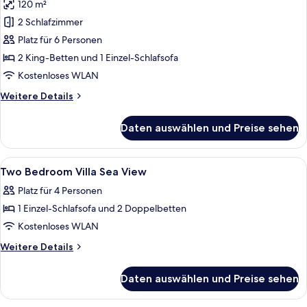
120 m²
Family
2
2 Schlafzimmer
Bedrooms
Platz für 6 Personen
with
2 King-Betten und 1 Einzel-Schlafsofa
Pool
Kostenloses WLAN
Villas
Weitere
Weitere Details
anzeigen
Details
für
Daten auswählen und Preise sehen
Family
2
Bedrooms
Alle
2 Schlafzimmer, Zimmersafe, Schreibti
11
with
Two Bedroom Villa Sea View
Fotos
Pool
Platz für 4 Personen
Villas
für
1 Einzel-Schlafsofa und 2 Doppelbetten
Two
Bedroom
Kostenloses WLAN
Villa
Weitere
Weitere Details
Sea
Details
für
View
Daten auswählen und Preise sehen
Two
anzeigen
Bedroom