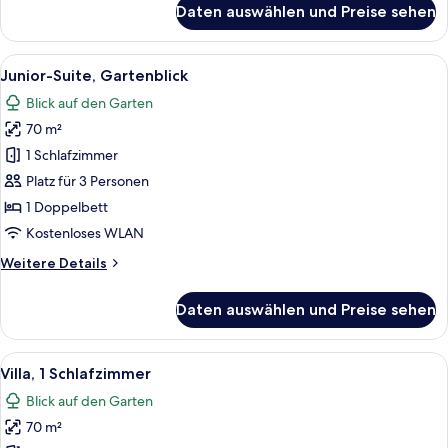
Daten auswählen und Preise sehen
Deluxe-
Zimmer,
Gartenblick
Alle
Ein Hotelzimmer mit Bett, Fernseher, S
6
Junior-Suite, Gartenblick
Fotos
Blick auf den Garten
für
70 m²
Junior-
Suite,
1 Schlafzimmer
Gartenblick
Platz für 3 Personen
anzeigen
1 Doppelbett
Kostenloses WLAN
Weitere
Weitere Details
Details
für
Daten auswählen und Preise sehen
Junior-
Suite,
Gartenblick
Alle
Ein Hotelzimmer mit zwei Betten, eine
11
Villa, 1 Schlafzimmer
Fotos
Blick auf den Garten
für
70 m²
Villa,