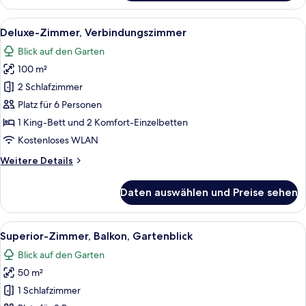
Family
Connecting
Alle
Ein modernes Hotelzimmer mit einem
8
Room
Deluxe-Zimmer, Verbindungszimmer
Fotos
Blick auf den Garten
für
100 m²
Deluxe-
Zimmer,
2 Schlafzimmer
Verbindungszimmer
Platz für 6 Personen
anzeigen
1 King-Bett und 2 Komfort-Einzelbetten
Kostenloses WLAN
Weitere
Weitere Details
Details
für
Daten auswählen und Preise sehen
Deluxe-
Zimmer,
Verbindungszimmer
Alle
Ein modernes Hotelzimmer mit einem
10
Superior-Zimmer, Balkon, Gartenblick
Fotos
Blick auf den Garten
für
50 m²
Superior-
Zimmer,
1 Schlafzimmer