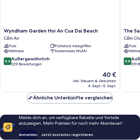
Wyndham
The
Wyndham Garden Hoi An Cua Dai Beach
The Sa
Garden
Saga
Cẩm An
Cẩm Ch
Hoi
Hotel
Pool
Frühstück inbegriffen
Pool
An
Hoi
Wellness
Kostenloses WLAN
Wellne
Cua
An
Dai
Cẩm
9.4
9.8
Außergewöhnlich
Auß
9,4
9,8
Beach
Châu
von
von
229 Bewertungen
319 
Cẩm
10,
10,
Der
40 €
An
Außergewöhnlich,
Außerge
Preis
229
319
inkl. Steuern & Gebühren
beträgt
4. Sept.–5. Sept.
Bewertungen
Bewert
40 €
Ähnliche Unterkünfte vergleichen
Melde dich an, um verfügbare Rabatte und Vorteile
anzuzeigen. Mehr Prämien für noch mehr Abenteuer!
Anmelden
Jetzt kostenlos registrieren