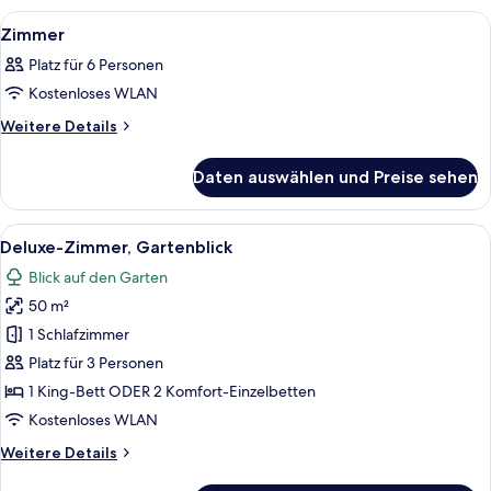
Alle
Ein Hotelzimmer mit einem Bett, zwei 
14
Zimmer
Fotos
Platz für 6 Personen
für
Kostenloses WLAN
Zimmer
anzeigen
Weitere
Weitere Details
Details
für
Daten auswählen und Preise sehen
Zimmer
Alle
Deluxe-Zimmer, Gartenblick | Allergik
9
Deluxe-Zimmer, Gartenblick
Fotos
Blick auf den Garten
für
50 m²
Deluxe-
Zimmer,
1 Schlafzimmer
Gartenblick
Platz für 3 Personen
anzeigen
1 King-Bett ODER 2 Komfort-Einzelbetten
Kostenloses WLAN
Weitere
Weitere Details
Details
für