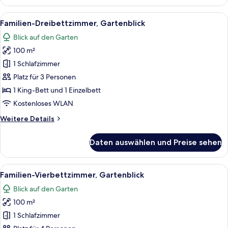
Zimmer
(Rice
Alle
Ein modernes Hotelzimmer mit einem gr
5
Field
Familien-Dreibettzimmer, Gartenblick
Fotos
View)
Blick auf den Garten
für
100 m²
Familien-
Dreibettzimmer,
1 Schlafzimmer
Gartenblick
Platz für 3 Personen
anzeigen
1 King-Bett und 1 Einzelbett
Kostenloses WLAN
Weitere
Weitere Details
Details
für
Daten auswählen und Preise sehen
Familien-
Dreibettzimmer,
Gartenblick
Alle
Ein Hotelzimmer mit zwei Betten, eine
6
Familien-Vierbettzimmer, Gartenblick
Fotos
Blick auf den Garten
für
100 m²
Familien-
Vierbettzimmer,
1 Schlafzimmer
Gartenblick