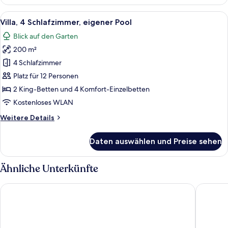
2 Schlafzimmer,
eigener
Alle
Ein zweistöckiges Gebäude mit einem 
9
Pool
Villa, 4 Schlafzimmer, eigener Pool
Fotos
Blick auf den Garten
für
200 m²
Villa,
4 Schlafzimmer,
4 Schlafzimmer
eigener
Platz für 12 Personen
Pool
2 King-Betten und 4 Komfort-Einzelbetten
anzeigen
Kostenloses WLAN
Weitere
Weitere Details
Details
für
Daten auswählen und Preise sehen
Villa,
4 Schlafzimmer,
eigener
Ähnliche Unterkünfte
Pool
Wyndham Garden Hoi An Cua Dai Beach
The Saga