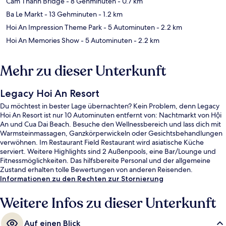
Cam Thanh Bridge
- 8 Gehminuten
- 0.7 km
Ba Le Markt
- 13 Gehminuten
- 1.2 km
Hoi An Impression Theme Park
- 5 Autominuten
- 2.2 km
Hoi An Memories Show
- 5 Autominuten
- 2.2 km
Mehr zu dieser Unterkunft
Legacy Hoi An Resort
Du möchtest in bester Lage übernachten? Kein Problem, denn Legacy
Hoi An Resort ist nur 10 Autominuten entfernt von: Nachtmarkt von Hội
An und Cua Dai Beach. Besuche den Wellnessbereich und lass dich mit
Warmsteinmassagen, Ganzkörperwickeln oder Gesichtsbehandlungen
verwöhnen. Im Restaurant Field Restaurant wird asiatische Küche
serviert. Weitere Highlights sind 2 Außenpools, eine Bar/Lounge und
Fitnessmöglichkeiten. Das hilfsbereite Personal und der allgemeine
Zustand erhalten tolle Bewertungen von anderen Reisenden.
Informationen zu den Rechten zur Stornierung
Weitere Infos zu dieser Unterkunft
Auf einen Blick