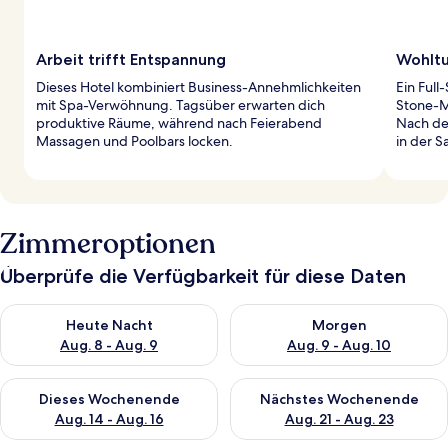
Arbeit trifft Entspannung
Wohltu
Dieses Hotel kombiniert Business-Annehmlichkeiten
Ein Full
mit Spa-Verwöhnung. Tagsüber erwarten dich
Stone-M
produktive Räume, während nach Feierabend
Nach de
Massagen und Poolbars locken.
in der 
Zimmeroptionen
Überprüfe die Verfügbarkeit für diese Daten
Überprüfe die Verfügbarkeit für heute Nacht, Aug. 8 - Aug. 9.
Überprüfe die Verfügbarkeit f
Heute Nacht
Morgen
Aug. 8 - Aug. 9
Aug. 9 - Aug. 10
Überprüfe die Verfügbarkeit für dieses Wochenende, Aug. 14 -
Überprüfe die Verfügbarkeit f
Dieses Wochenende
Nächstes Wochenende
Aug. 14 - Aug. 16
Aug. 21 - Aug. 23