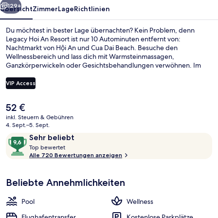
129+
Übersicht
Zimmer
Lage
Richtlinien
Du möchtest in bester Lage übernachten? Kein Problem, denn
Legacy Hoi An Resort ist nur 10 Autominuten entfernt von:
Nachtmarkt von Hội An und Cua Dai Beach. Besuche den
Wellnessbereich und lass dich mit Warmsteinmassagen,
Ganzkörperwickeln oder Gesichtsbehandlungen verwöhnen. Im
Restaurant Field Restaurant wird asiatische Küche serviert. Weitere
Highlights sind 2 Außenpools, eine Bar/Lounge und
VIP Access
Fitnessmöglichkeiten. Das hilfsbereite Personal und der allgemeine
Zustand erhalten tolle Bewertungen von anderen Reisenden.
Der
52 €
Villa, 1 Schlafzimmer | Allergikerbettw
aktuelle
inkl. Steuern & Gebühren
Preis
4. Sept.–5. Sept.
beträgt
Bewertungen
9,6
Sehr beliebt
52 €.
T
von
Top bewertet
o
Alle 720 Bewertungen anzeigen
10,
p
Sehr
beliebt
Beliebte Annehmlichkeiten
b
e
w
Pool
Wellness
e
r
Flughafentransfer
Kostenlose Parkplätze