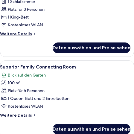
1
1 Schlafzimmer
Schlafzimmer
Platz für 3 Personen
anzeigen
1 King-Bett
Kostenloses WLAN
Weitere
Weitere Details
Details
für
Daten auswählen und Preise sehen
Villa,
1
Schlafzimmer
Alle
Ein modernes Hotelzimmer mit einem
10
Superior Family Connecting Room
Fotos
Blick auf den Garten
für
100 m²
Superior
Family
Platz für 6 Personen
Connecting
1 Queen-Bett und 2 Einzelbetten
Room
Kostenloses WLAN
anzeigen
Weitere
Weitere Details
Details
für
Daten auswählen und Preise sehen
Superior