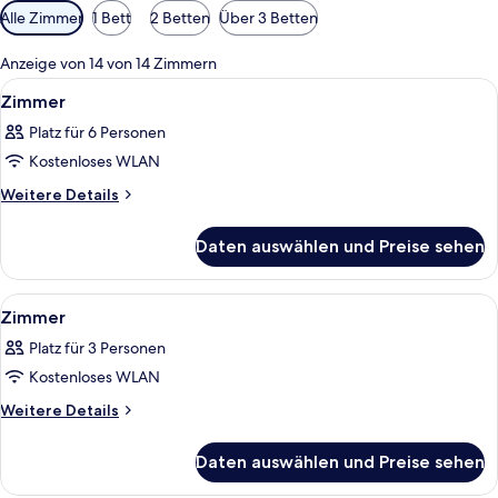
Verfügbare
Alle Zimmer
1 Bett
2 Betten
Über 3 Betten
Filter
für
Anzeige von 14 von 14 Zimmern
Zimmer
Alle
Ein Hotelzimmer mit zwei Betten, eine
8
Zimmer
Fotos
Platz für 6 Personen
für
Kostenloses WLAN
Zimmer
anzeigen
Weitere
Weitere Details
Details
für
Daten auswählen und Preise sehen
Zimmer
Alle
Ein Hotelzimmer mit einem großen Bet
8
Zimmer
Fotos
Platz für 3 Personen
für
Kostenloses WLAN
Zimmer
anzeigen
Weitere
Weitere Details
Details
für
Daten auswählen und Preise sehen
Zimmer