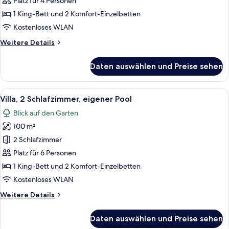
Platz für 4 Personen
anzeigen
1 King-Bett und 2 Komfort-Einzelbetten
Kostenloses WLAN
Weitere
Weitere Details
Details
für
Daten auswählen und Preise sehen
Familien-
Vierbettzimmer,
Gartenblick
Alle
Villa, 2 Schlafzimmer, eigener Pool | A
6
Villa, 2 Schlafzimmer, eigener Pool
Fotos
Blick auf den Garten
für
100 m²
Villa,
2 Schlafzimmer,
2 Schlafzimmer
eigener
Platz für 6 Personen
Pool
1 King-Bett und 2 Komfort-Einzelbetten
anzeigen
Kostenloses WLAN
Weitere
Weitere Details
Details
für
Daten auswählen und Preise sehen
Villa,