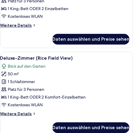
Balkon,
Platz für 3 Personen
Gartenblick
1 King-Bett ODER 2 Einzelbetten
anzeigen
Kostenloses WLAN
Weitere
Weitere Details
Details
für
Daten auswählen und Preise sehen
Superior-
Zimmer,
Balkon,
Alle
Deluxe-Zimmer (Rice Field View) | Bli
8
Gartenblick
Deluxe-Zimmer (Rice Field View)
Fotos
Blick auf den Garten
für
50 m²
Deluxe-
Zimmer
1 Schlafzimmer
(Rice
Platz für 3 Personen
Field
1 King-Bett ODER 2 Komfort-Einzelbetten
View)
Kostenloses WLAN
anzeigen
Weitere
Weitere Details
Details
für
Daten auswählen und Preise sehen
Deluxe-