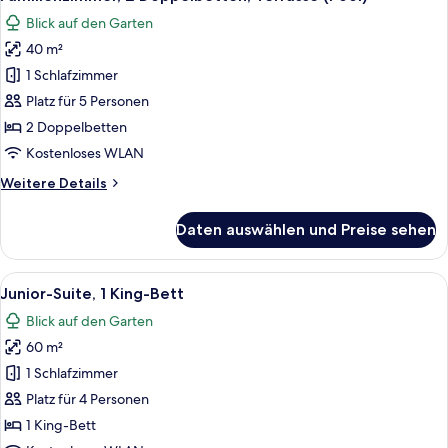
Fotos
Blick auf den Garten
für
40 m²
Familienzimmer,
2 Doppelbetten,
1 Schlafzimmer
Terrasse
Platz für 5 Personen
(Pool)
2 Doppelbetten
anzeigen
Kostenloses WLAN
Weitere
Weitere Details
Details
für
Daten auswählen und Preise sehen
Familienzimmer,
2 Doppelbetten,
Terrasse
Alle
Ein Hotelzimmer mit einem großen Bet
6
(Pool)
Junior-Suite, 1 King-Bett
Fotos
Blick auf den Garten
für
60 m²
Junior-
Suite,
1 Schlafzimmer
1 King-
Platz für 4 Personen
Bett
1 King-Bett
anzeigen