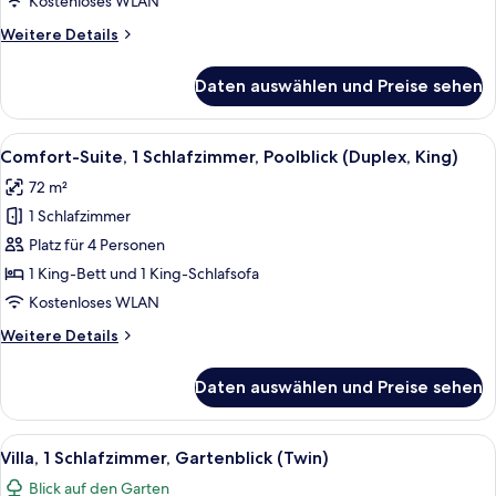
Kostenloses WLAN
(Premium
Weitere
Weitere Details
Deluxe)
Details
anzeigen
für
Daten auswählen und Preise sehen
Deluxe-
Zimmer,
1 King-
Alle
Ein Hotelzimmer mit Bett, Fernseher, D
11
Bett,
Comfort-Suite, 1 Schlafzimmer, Poolblick (Duplex, King)
Fotos
Meerblick
72 m²
(Premium
für
Deluxe)
1 Schlafzimmer
Comfort-
Suite,
Platz für 4 Personen
1
1 King-Bett und 1 King-Schlafsofa
Schlafzimmer,
Kostenloses WLAN
Poolblick
Weitere
Weitere Details
(Duplex,
Details
King)
für
Daten auswählen und Preise sehen
Comfort-
anzeigen
Suite,
1
Alle
Ein Hotelzimmer mit Bett, Fernseher, D
7
Schlafzimmer,
Villa, 1 Schlafzimmer, Gartenblick (Twin)
Fotos
Poolblick
Blick auf den Garten
(Duplex,