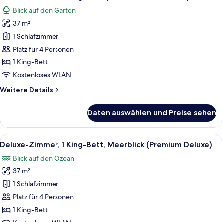
Fotos
Deluxe
Blick auf den Garten
Club)
für
37 m²
Deluxe-
Zimmer,
1 Schlafzimmer
1 King-
Platz für 4 Personen
Bett
1 King-Bett
(Premium
Kostenloses WLAN
Deluxe
Weitere
Weitere Details
Club)
Details
anzeigen
für
Daten auswählen und Preise sehen
Deluxe-
Zimmer,
1 King-
Alle
Ein Hotelzimmer mit einem großen Bett,
19
Bett
Deluxe-Zimmer, 1 King-Bett, Meerblick (Premium Deluxe)
Fotos
(Premium
Blick auf den Ozean
Deluxe
für
Club)
37 m²
Deluxe-
Zimmer,
1 Schlafzimmer
1 King-
Platz für 4 Personen
Bett,
1 King-Bett
Meerblick