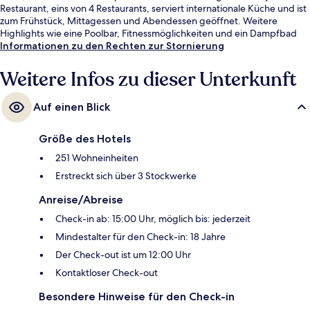
Restaurant, eins von 4 Restaurants, serviert internationale Küche und ist
zum Frühstück, Mittagessen und Abendessen geöffnet. Weitere
Highlights wie eine Poolbar, Fitnessmöglichkeiten und ein Dampfbad
sprechen für dieses Resort im luxuriösen Stil. Das hilfsbereite Personal
Informationen zu den Rechten zur Stornierung
und der allgemeine Zustand erhalten tolle Bewertungen von anderen
Reisenden.
Weitere Infos zu dieser Unterkunft
Auf einen Blick
Größe des Hotels
251 Wohneinheiten
Erstreckt sich über 3 Stockwerke
Anreise/Abreise
Check-in ab: 15:00 Uhr, möglich bis: jederzeit
Mindestalter für den Check-in: 18 Jahre
Der Check-out ist um 12:00 Uhr
Kontaktloser Check-out
Besondere Hinweise für den Check-in