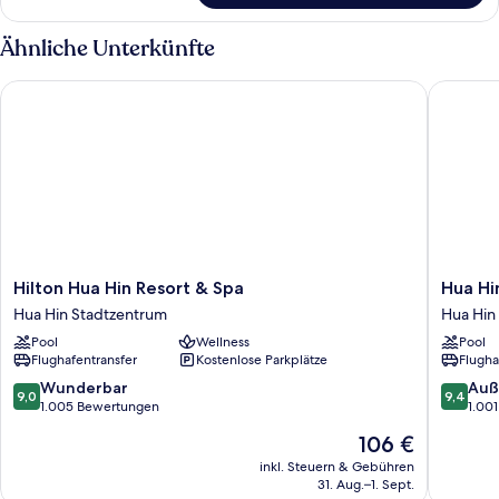
1 King-
Bett,
Ähnliche Unterkünfte
Terrasse
(Pool)
Hilton Hua Hin Resort & Spa
Hua Hin 
Hilton
Hua
Hilton Hua Hin Resort & Spa
Hua Hi
Hua
Hin
Hua Hin Stadtzentrum
Hua Hin
Hin
Marriott
Pool
Wellness
Pool
Resort
Resort
Flughafentransfer
Kostenlose Parkplätze
Flugha
&
&
Spa
Spa
9.0
9.4
Wunderbar
Auß
9,0
9,4
Hua
Hua
von
von
1.005 Bewertungen
1.00
Hin
Hin
10,
10,
Der
106 €
Stadtzentrum
Wunderbar,
Außerge
Preis
1.005
1.001
inkl. Steuern & Gebühren
beträgt
31. Aug.–1. Sept.
Bewertungen
Bewert