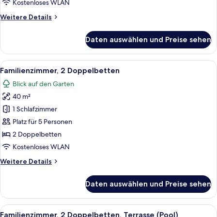
Kostenloses WLAN
Weitere
Weitere Details
Details
für
Daten auswählen und Preise sehen
Deluxe-
Suite,
1 King-
Alle
Familienzimmer, 2 Doppelbetten | H
16
Bett
Familienzimmer, 2 Doppelbetten
Fotos
Blick auf den Garten
für
40 m²
Familienzimmer,
2 Doppelbetten
1 Schlafzimmer
anzeigen
Platz für 5 Personen
2 Doppelbetten
Kostenloses WLAN
Weitere
Weitere Details
Details
für
Daten auswählen und Preise sehen
Familienzimmer,
2 Doppelbetten
Alle
Ein Hotelzimmer mit zwei Betten, Hol
11
Familienzimmer, 2 Doppelbetten, Terrasse (Pool)