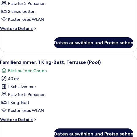
1
Platz für 3 Personen
Bed)
Schlafzimmer,
2 Einzelbetten
eigener
Kostenloses WLAN
Pool
Weitere
Weitere Details
(Twin)
Details
anzeigen
für
Daten auswählen und Preise sehen
Villa,
1
Schlafzimmer,
Alle
Ein modernes Badezimmer mit einer f
7
eigener
Familienzimmer, 1 King-Bett, Terrasse (Pool)
Fotos
Pool
Blick auf den Garten
(Twin)
für
40 m²
Familienzimmer,
1 King-
1 Schlafzimmer
Bett,
Platz für 5 Personen
Terrasse
1 King-Bett
(Pool)
Kostenloses WLAN
anzeigen
Weitere
Weitere Details
Details
für
Daten auswählen und Preise sehen
Familienzimmer,