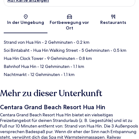
Karte
In der Umgebung
Fortbewegung vor
Restaurants
Ort
Strand von Hua Hin
- 2 Gehminuten
- 0.2 km
Soi Bintabaht - Hua Hin Walking Street
- 5 Gehminuten
- 0.5 km
Hua Hin Clock Tower
- 9 Gehminuten
- 0.8 km
Bahnhof Hua Hin
- 12 Gehminuten
- 1.1 km
Nachtmarkt
- 12 Gehminuten
- 1.1 km
Mehr zu dieser Unterkunft
Centara Grand Beach Resort Hua Hin
Centara Grand Beach Resort Hua Hin bietet ein vielseitiges
Freizeitangebot für deinen Strandurlaub (z. B. Liegestühle) und ist zu
Fuß nur 10 Minuten entfernt von: Strand von Hua Hin. Die 3 Außenpools
versprechen Badespaß pur. Wenn dir eher der Sinn nach Entspannung
steht, verwöhnt dich das Spa mit Warmsteinmassagen. Railway