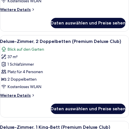
Kostenloses WLAN
Weitere
Weitere Details
Details
für
Daten auswählen und Preise sehen
Junior-
Suite,
1 King-
Alle
Ein Hotel-Empfangsbereich mit Marmo
4
Bett
Deluxe-Zimmer, 2 Doppelbetten (Premium Deluxe Club)
Fotos
Blick auf den Garten
für
37 m²
Deluxe-
Zimmer,
1 Schlafzimmer
2 Doppelbetten
Platz für 4 Personen
(Premium
2 Doppelbetten
Deluxe
Kostenloses WLAN
Club)
Weitere
Weitere Details
anzeigen
Details
für
Daten auswählen und Preise sehen
Deluxe-
Zimmer,
2 Doppelbetten
Alle
Ein Hotelzimmer mit einem großen Bett
4
(Premium
Deluxe-Zimmer, 1 King-Bett (Premium Deluxe Club)