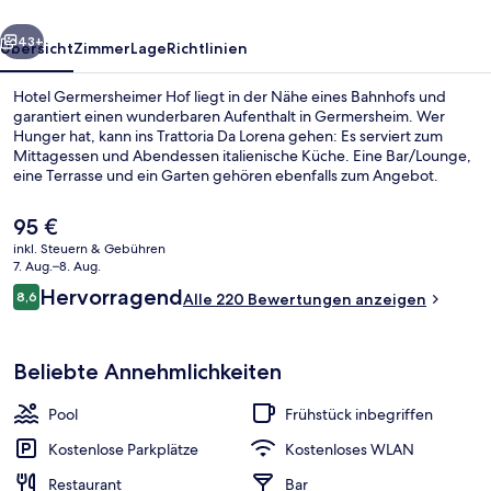
rück
Weiter
43+
Übersicht
Zimmer
Lage
Richtlinien
Hotel Germersheimer Hof liegt in der Nähe eines Bahnhofs und
garantiert einen wunderbaren Aufenthalt in Germersheim. Wer
Hunger hat, kann ins Trattoria Da Lorena gehen: Es serviert zum
Mittagessen und Abendessen italienische Küche. Eine Bar/Lounge,
eine Terrasse und ein Garten gehören ebenfalls zum Angebot.
Der
95 €
aktuelle
inkl. Steuern & Gebühren
Preis
7. Aug.–8. Aug.
Innenbereich
beträgt
Bewertungen
Hervorragend
8,6
Alle 220 Bewertungen anzeigen
95 €.
8,6 von 10.
Beliebte Annehmlichkeiten
Pool
Frühstück inbegriffen
Kostenlose Parkplätze
Kostenloses WLAN
Restaurant
Bar