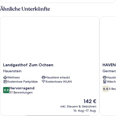
Ähnliche Unterkünfte
Landgasthof Zum Ochsen
HAVENU 
Landgasthof
HAVEN
Landgasthof Zum Ochsen
HAVENU
Zum
Hotel
Hauenstein
Germer
Ochsen
Quartier
Wellness
Haustiere erlaubt
Hausti
Hauenstein
8
Kostenlose Parkplätze
Kostenloses WLAN
Wäsch
Germer
8.8
6.4
Hervorragend
6,4
5 Be
8,8
von
von
37 Bewertungen
10,
10,
Der
142 €
Hervorragend,
5
Preis
37
Bewert
inkl. Steuern & Gebühren
beträgt
16. Aug.–17. Aug.
Bewertungen
142 €