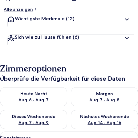
Alle anzeigen
Wichtigste Merkmale
(12)
Sich wie zu Hause fühlen
(6)
Zimmeroptionen
Überprüfe die Verfügbarkeit für diese Daten
Überprüfe die Verfügbarkeit für heute Nacht, Aug. 6 - Aug. 7.
Überprüfe die Verfügbarkeit f
Heute Nacht
Morgen
Aug. 6 - Aug. 7
Aug. 7 - Aug. 8
Überprüfe die Verfügbarkeit für dieses Wochenende, Aug. 7 - 
Überprüfe die Verfügbarkeit f
Dieses Wochenende
Nächstes Wochenende
Aug. 7 - Aug. 9
Aug. 14 - Aug. 16
Alle
Ein Einzelbett mit Holz-Kopfteil, ein 
6