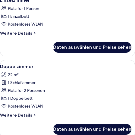
Einzelzimmer
Fotos
Platz für 1 Person
für
1 Einzelbett
Einzelzimmer
anzeigen
Kostenloses WLAN
Weitere
Weitere Details
Details
für
Daten auswählen und Preise sehen
Einzelzimmer
Alle
Ein Doppelbett mit zwei Kissen, ein Hol
5
Doppelzimmer
Fotos
22 m²
für
1 Schlafzimmer
Doppelzimmer
anzeigen
Platz für 2 Personen
1 Doppelbett
Kostenloses WLAN
Weitere
Weitere Details
Details
für
Daten auswählen und Preise sehen
Doppelzimmer