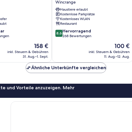
Wincrange
Moulin
Haustiere erlaubt
d'Asselborn
Kostenlose Parkplätze
Wincrange
nsfer
Kostenloses WLAN
aubt
Restaurant
8.6
ar
Hervorragend
8,6
von
ungen
268 Bewertungen
10,
Der
Der
158 €
100 €
Hervorragend,
Preis
Preis
268
inkl. Steuern & Gebühren
inkl. Steuern & Gebühren
beträgt
beträgt
31. Aug.–1. Sept.
11. Aug.–12. Aug.
Bewertungen
158 €
100 €
Ähnliche Unterkünfte vergleichen
te und Vorteile anzuzeigen. Mehr