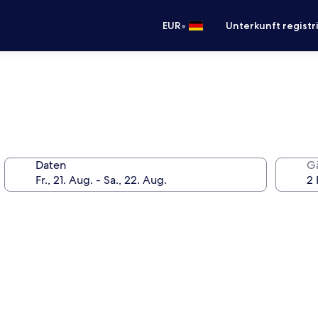
•
EUR
Unterkunft registr
Daten
G