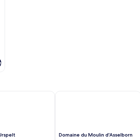
n
pelt
Domaine du Moulin d'Asselborn
Domaine
Urspelt
Domaine du Moulin d'Asselborn
du