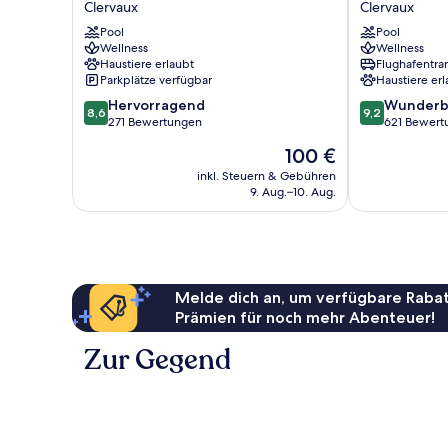
Clervaux
Clervaux
&
Clervaux
Pool
Pool
Spa
Wellness
Wellness
Clervaux
Haustiere erlaubt
Flughafentra
Parkplätze verfügbar
Haustiere erl
8.6
9.2
Hervorragend
Wunderb
8,6
9,2
von
von
271 Bewertungen
621 Bewert
10,
10,
Der
100 €
Hervorragend,
Wunderbar,
Preis
271
621
inkl. Steuern & Gebühren
beträgt
9. Aug.–10. Aug.
Bewertungen
Bewertungen
100 €
Melde dich an, um verfügbare Rabat
Prämien für noch mehr Abenteuer!
Zur Gegend