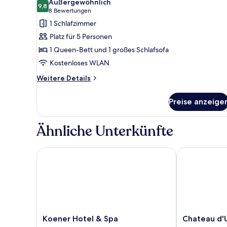
Außergewöhnlich
für
9,8
9,8 von 10
(8
8 Bewertungen
Suite
Bewertungen)
1 Schlafzimmer
anzeigen
Platz für 5 Personen
1 Queen-Bett und 1 großes Schlafsofa
Kostenloses WLAN
Weitere
Weitere Details
Details
für
Preise anzeige
Suite
Ähnliche Unterkünfte
Koener Hotel & Spa
Chateau d'Urs
Koener
Chateau
Koener Hotel & Spa
Chateau d'
Hotel
d'Urspelt