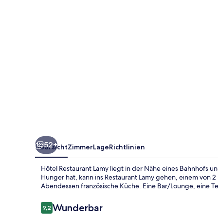
52+
Übersicht
Zimmer
Lage
Richtlinien
Hôtel Restaurant Lamy liegt in der Nähe eines Bahnhofs u
Hunger hat, kann ins Restaurant Lamy gehen, einem von 2 
Abendessen französische Küche. Eine Bar/Lounge, eine Te
Bewertungen
Wunderbar
9,2
9,2 von 10.