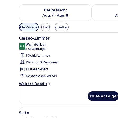
Überprüfe die Verfügbarkeit für heute Nacht, Aug. 7
Überprüfe die
Heute Nacht
Aug. 7 - Aug. 8
A
Verfügbare
Alle Zimmer
1 Bett
2 Betten
Filter
Alle
Ein modernes Schlafzimmer mit
für
8
Classic-Zimmer
Fotos
Zimmer
Wunderbar
für
9,2
9,2 von 10
(5
5 Bewertungen
Classic-
Bewertungen)
1 Schlafzimmer
Zimmer
Platz für 3 Personen
anzeigen
1 Queen-Bett
Kostenloses WLAN
Weitere
Weitere Details
Details
für
Preise anzeige
Classic-
Zimmer
Alle
Ein modernes Hotelzimmer mit 
5
Suite
Fotos