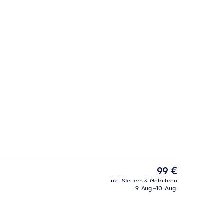
Unterkunft)
2 Restaurants; Frühstück, Mittagesse
Der
99 €
aktuelle
inkl. Steuern & Gebühren
Preis
9. Aug.–10. Aug.
Familienzimmer | Schreibtisch, koste
beträgt
99 €.