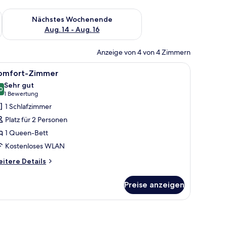
es Wochenende, Aug. 7 - Aug. 9.
Überprüfe die Verfügbarkeit für nächstes Wochenende, Aug. 1
Nächstes Wochenende
Aug. 14 - Aug. 16
Anzeige von 4 von 4 Zimmern
inem Fenster mit Vorhängen.
hreibtisch und Sitzecke.
le
Ein modernes Schlafzimmer mit einem großen
9
omfort-Zimmer
otos
Sehr gut
ür
0
8,0 von 10
(1
1 Bewertung
omfort-
Bewertung)
1 Schlafzimmer
immer
Platz für 2 Personen
nzeigen
1 Queen-Bett
Kostenloses WLAN
itere
itere Details
tails
r
Preise anzeigen
mfort-
immer
reie durch ein Fenster mit roten Vorhängen.