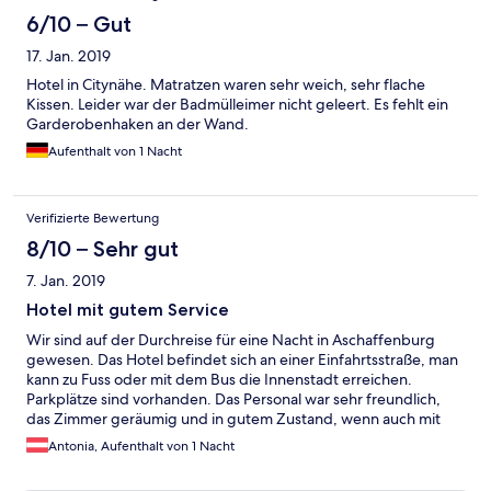
6/10 – Gut
17. Jan. 2019
Hotel in Citynähe. Matratzen waren sehr weich, sehr flache
Kissen. Leider war der Badmülleimer nicht geleert. Es fehlt ein
Garderobenhaken an der Wand.
Aufenthalt von 1 Nacht
Verifizierte Bewertung
8/10 – Sehr gut
7. Jan. 2019
Hotel mit gutem Service
Wir sind auf der Durchreise für eine Nacht in Aschaffenburg
gewesen. Das Hotel befindet sich an einer Einfahrtsstraße, man
kann zu Fuss oder mit dem Bus die Innenstadt erreichen.
Parkplätze sind vorhanden. Das Personal war sehr freundlich,
das Zimmer geräumig und in gutem Zustand, wenn auch mit
wenig Charme. Die Heizung war ein wenig
Antonia, Aufenthalt von 1 Nacht
gewöhnungsbedürftig: dauert eine Zeit bis sie spürbar läuft
und wir haben dann etwas überheizt :-) Das Frühstücksbuffet