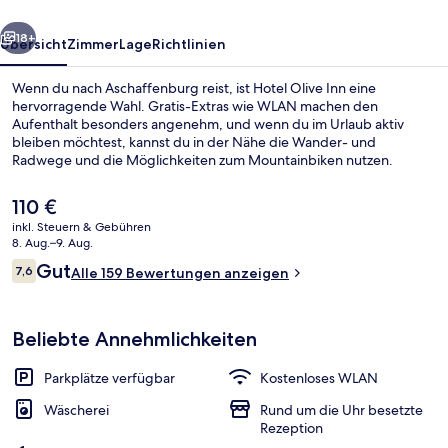
rück
Weiter
18+
Übersicht
Zimmer
Lage
Richtlinien
Wenn du nach Aschaffenburg reist, ist Hotel Olive Inn eine
hervorragende Wahl. Gratis-Extras wie WLAN machen den
Aufenthalt besonders angenehm, und wenn du im Urlaub aktiv
bleiben möchtest, kannst du in der Nähe die Wander- und
Radwege und die Möglichkeiten zum Mountainbiken nutzen.
Der
110 €
aktuelle
inkl. Steuern & Gebühren
Preis
8. Aug.–9. Aug.
Tägliches Frühstücksbuffet gegen Ge
beträgt
Bewertungen
Gut
7,6
Alle 159 Bewertungen anzeigen
110 €.
7,6 von 10.
Beliebte Annehmlichkeiten
Parkplätze verfügbar
Kostenloses WLAN
Wäscherei
Rund um die Uhr besetzte
Rezeption