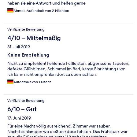
haben sie eine Antwort und helfen gerne
schon vor 7h in der Früh wieder abgereist.
Ahmet, Aufenthalt von 2 Nächten
Verifizierte Bewertung
4/10 – Mittelmäßig
31. Juli 2019
Keine Empfehlung
Nicht zu empfehlen! Fehlende Fußleisten, abgerissene Tapeten,
defekte Glühbirnen, Schimmel im Bad, karge Einrichtung uvm.
Ich kann nicht empfehlen dort zu übernachten.
Aufenthalt von 1 Nacht
Verifizierte Bewertung
6/10 – Gut
17. Juni 2019
Für eine Nacht völlig ausreichend. Zimmer war sauber.
Nachttischlampen wo dieSteckdose fehlten. Das Frühstück war