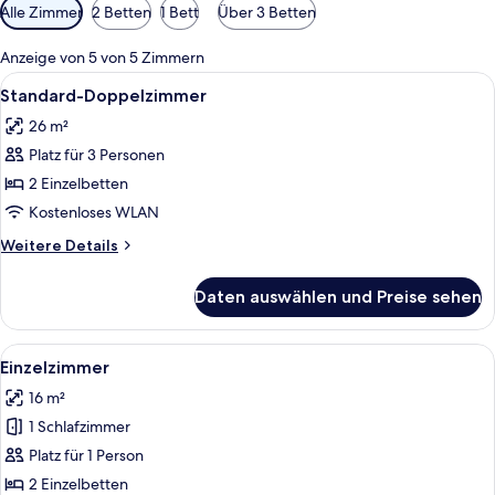
Verfügbare
Alle Zimmer
2 Betten
1 Bett
Über 3 Betten
Filter
für
Anzeige von 5 von 5 Zimmern
Zimmer
Alle
Ein Hotelzimmer mit einem großen Bett
4
Standard-Doppelzimmer
Fotos
26 m²
für
Platz für 3 Personen
Standard-
Doppelzimmer
2 Einzelbetten
anzeigen
Kostenloses WLAN
Weitere
Weitere Details
Details
für
Daten auswählen und Preise sehen
Standard-
Doppelzimmer
Alle
Ein Hotelzimmer mit Holztisch, Stuhl,
4
Einzelzimmer
Fotos
16 m²
für
1 Schlafzimmer
Einzelzimmer
anzeigen
Platz für 1 Person
2 Einzelbetten