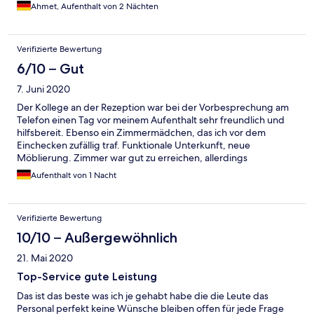
Ahmet, Aufenthalt von 2 Nächten
Verifizierte Bewertung
6/10 – Gut
7. Juni 2020
Der Kollege an der Rezeption war bei der Vorbesprechung am
Telefon einen Tag vor meinem Aufenthalt sehr freundlich und
hilfsbereit. Ebenso ein Zimmermädchen, das ich vor dem
Einchecken zufällig traf. Funktionale Unterkunft, neue
Möblierung. Zimmer war gut zu erreichen, allerdings
funktionierte elektrische Steuerung für den Rolladen nicht und
Aufenthalt von 1 Nacht
ich habe mich nachts nicht getraut das Fenster gekippt zu
lassen. Das TV war sehr schlecht ansteuerbar, Mehr als ein
Comicprogramm war nicht empfangbar, daher habe ich auf TV
Verifizierte Bewertung
schauen verzichtet ( über 2 Fernbedienungen bedienbar, was
normalerweise kein Problem für mich ist).War sowieso nur eine
10/10 – Außergewöhnlich
Nacht dort, daher war das ok. WLAN Verbindung war nach dem
21. Mai 2020
Einchecken für ein paar Minuten hervorragend, danach war ich
unterwegs und bei meiner Rückkehr war Wlan leider nicht mehr
Top-Service gute Leistung
verfügbar. Für die kurze Aufenthaltszeit war alles soweit ok,
Das ist das beste was ich je gehabt habe die die Leute das
Frühstück gab es laut Auskunft des Personals beim Einchecken
Personal perfekt keine Wünsche bleiben offen für jede Frage
coronazeitenbedingt nicht, daher bin ich am folgenden Morgen