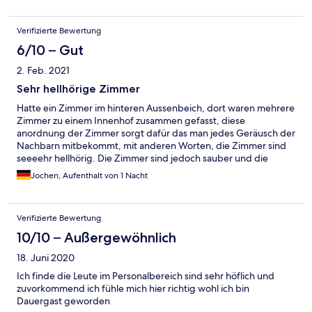
Verifizierte Bewertung
6/10 – Gut
2. Feb. 2021
Sehr hellhörige Zimmer
Hatte ein Zimmer im hinteren Aussenbeich, dort waren mehrere
Zimmer zu einem Innenhof zusammen gefasst, diese
anordnung der Zimmer sorgt dafür das man jedes Geräusch der
Nachbarn mitbekommt, mit anderen Worten, die Zimmer sind
seeeehr hellhörig. Die Zimmer sind jedoch sauber und die
Betten sind auch ok. Der Rest des Zimmers läst zu Wünschen
Jochen, Aufenthalt von 1 Nacht
übrig. Ein weiteres Manko ist das fehlende Frühstücks-
Angebot, vor Ort gab es nur 2 Automaten, einer für Kaffee
einer für Snacks, dieser war aber spärlich bestückt. Fazit eine
Verifizierte Bewertung
weitere Übernachtung dort nur im Notfall.
10/10 – Außergewöhnlich
18. Juni 2020
Ich finde die Leute im Personalbereich sind sehr höflich und
zuvorkommend ich fühle mich hier richtig wohl ich bin
Dauergast geworden