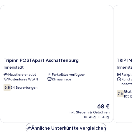
Tripinn POSTApart Aschaffenburg
TRIP INN
Tripinn
TRIP
Tripinn POSTApart Aschaffenburg
TRIP I
POSTApart
INN
Innenstadt
Innenst
Aschaffenburg
Hotel
Haustiere erlaubt
Parkplätze verfügbar
Parkpl
Innenstadt
Aschaff
Kostenloses WLAN
Klimaanlage
Rund 
Hof
besetz
Innenst
6.8
6,8
34 Bewertungen
7.6
Gut
von
7,6
von
105 
10,
10,
34
Der
68 €
Gut,
Bewertungen
Preis
105
inkl. Steuern & Gebühren
beträgt
10. Aug.–11. Aug.
Bewert
68 €
Ähnliche Unterkünfte vergleichen