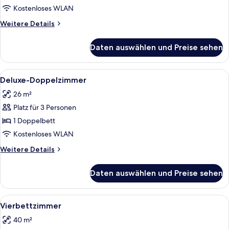
Kostenloses WLAN
Weitere
Weitere Details
Details
für
Daten auswählen und Preise sehen
Einzelzimmer
Alle
Ein Hotelzimmer mit einem grünen Be
4
Deluxe-Doppelzimmer
Fotos
26 m²
für
Platz für 3 Personen
Deluxe-
Doppelzimmer
1 Doppelbett
anzeigen
Kostenloses WLAN
Weitere
Weitere Details
Details
für
Daten auswählen und Preise sehen
Deluxe-
Doppelzimmer
Alle
Ein Hotelzimmer mit zwei Betten, eine
4
Vierbettzimmer
Fotos
40 m²
für