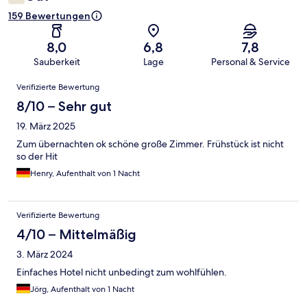
159 Bewertungen
8,0
6,8
7,8
Sauberkeit
Lage
Personal & Service
Bewertungen
Verifizierte Bewertung
8/10 – Sehr gut
19. März 2025
Zum übernachten ok schöne große Zimmer. Frühstück ist nicht
so der Hit
Henry, Aufenthalt von 1 Nacht
Verifizierte Bewertung
4/10 – Mittelmäßig
3. März 2024
Einfaches Hotel nicht unbedingt zum wohlfühlen.
Jörg, Aufenthalt von 1 Nacht