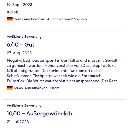
19. Sept. 2023
It is ok.
Christa und Bernhard, Aufenthalt von 2 Nächten
Verifizierte Bewertung
6/10 – Gut
27. Aug. 2023
Negativ: Bad: Badtür sperrt in der Hälfte und muss mit Gewalt
zu gemacht werden. Höhenversteller vom Duschkopf defekt,
fällt ständig runter. Deckenleuchte funktioniert nicht.
Schlafzimmer: Tischplatte wackelt wie ein Entenarsch.
Frühstück: Die Wurst war absolut nicht ansprechend. Der Rest
ging so. Gut waren die Matratzen und die Verdunkelung im
Florian, Aufenthalt von 1 Nacht
Zimmer.
Verifizierte Bewertung
10/10 – Außergewöhnlich
21. Juli 2023