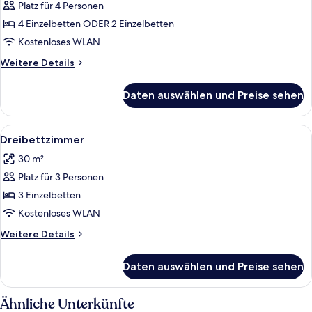
Platz für 4 Personen
Vierbettzimmer
anzeigen
4 Einzelbetten ODER 2 Einzelbetten
Kostenloses WLAN
Weitere
Weitere Details
Details
für
Daten auswählen und Preise sehen
Vierbettzimmer
Alle
Ein Hotelzimmer mit zwei Betten, eine
4
Dreibettzimmer
Fotos
30 m²
für
Platz für 3 Personen
Dreibettzimmer
anzeigen
3 Einzelbetten
Kostenloses WLAN
Weitere
Weitere Details
Details
für
Daten auswählen und Preise sehen
Dreibettzimmer
Ähnliche Unterkünfte