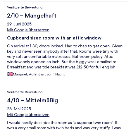
were very attentive and welcoming. Food very good. No
Verifizierte Bewertung
breakfast Would i go back - probably not with my current
mobility problems but i would recommend to any others
2/10 – Mangelhaft
29. Juni 2025
Mit Google übersetzen
Cupboard sized room with an attic window
On arrival at 1.30, doors locked. Had to chap to get open. Given
key and never seen anybody after that. Rooms were tiny with
very soft uncomfortable matresses. Bathroom pokey. Attic
window only opened an inch. But the biggy was i emailed re.
Brreakfast and was tole breakfast was £12.50 for full english
breakfast. On arrival were told no breakfasts on a sunday
Margaret, Aufenthalt von 1 Nacht
morning. The accomodation was paid in advance, otherwise we
would not have stayed.
Verifizierte Bewertung
4/10 – Mittelmäßig
26. Mai 2025
Mit Google übersetzen
I would hardly describe the room as "a superior twin room". It
was a very small room with twin beds and was very stuffy. I was