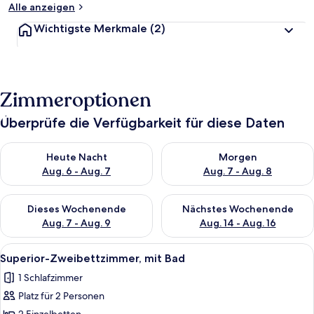
Alle anzeigen
Wichtigste Merkmale
(2)
Zimmeroptionen
Überprüfe die Verfügbarkeit für diese Daten
Überprüfe die Verfügbarkeit für heute Nacht, Aug. 6 - Aug. 7.
Überprüfe die Verfügbarkeit f
Heute Nacht
Morgen
Aug. 6 - Aug. 7
Aug. 7 - Aug. 8
Überprüfe die Verfügbarkeit für dieses Wochenende, Aug. 7 - 
Überprüfe die Verfügbarkeit f
Dieses Wochenende
Nächstes Wochenende
Aug. 7 - Aug. 9
Aug. 14 - Aug. 16
Alle
Ein Hotelzimmer mit zwei Betten, ein
3
Superior-Zweibettzimmer, mit Bad
Fotos
1 Schlafzimmer
für
Platz für 2 Personen
Superior-