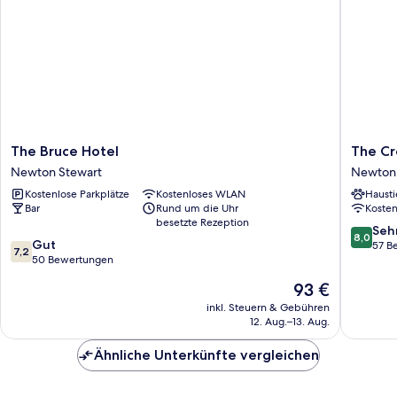
The
The
The Bruce Hotel
The Cr
Bruce
Crown
Newton Stewart
Newton 
Hotel
Hotel
Kostenlose Parkplätze
Kostenloses WLAN
Hausti
Newton
Newton
Bar
Rund um die Uhr
Koste
Stewart
Stewart
besetzte Rezeption
8.0
Seh
8,0
7.2
Gut
von
57 B
7,2
von
50 Bewertungen
10,
10,
Sehr
Der
93 €
Gut,
gut,
Preis
50
inkl. Steuern & Gebühren
57
beträgt
12. Aug.–13. Aug.
Bewertungen
Bewert
93 €
Ähnliche Unterkünfte vergleichen