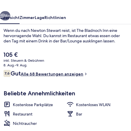
rück
Weiter
15+
Übersicht
Zimmer
Lage
Richtlinien
Wenn du nach Newton Stewart reist, ist The Bladnoch Inn eine
hervorragende Wahl. Du kannst im Restaurant etwas essen oder
den Tag mit einem Drink in der Bar/Lounge ausklingen lassen.
Der
105 €
aktuelle
inkl. Steuern & Gebühren
Preis
8. Aug.–9. Aug.
beträgt
Bewertungen
Gut
7,6
Alle 68 Bewertungen anzeigen
105 €.
7,6 von 10.
Bar (in der Unterkunft)
Beliebte Annehmlichkeiten
Kostenlose Parkplätze
Kostenloses WLAN
Restaurant
Bar
Nichtraucher