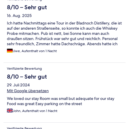
8/10 – Sehr gut
16. Aug. 2025
Ich hatte Nachmittags eine Tour in der Bladnoch Distillery, die ist
auf der anderen Straßenseite, so konnte ich auch die Whiskey
Probe mitmachen. Pub ist nett, bei Sonne kann man auch
draußen sitzen. Frühstück war sehr gut und reichlich. Personal
sehr freundlich, Zimmer hatte Dachschräge. Abends hatte ich
hier nichts gegessen, war auf dem Musikfestival in Wigtown, 15-
Uwe, Aufenthalt von 1 Nacht
20min zu Fuß, Straße hat Fußweg, ist spät Abends aber sehr
dunkel, Taschenlampe leistet da gute Dienste.
Verifizierte Bewertung
8/10 – Sehr gut
29. Juli 2024
Mit Google übersetzen
We loved our stay Room was small but adequate for our stay
Food was great Easy parking on the street
John, Aufenthalt von 1 Nacht
Verifizierte Bewertung