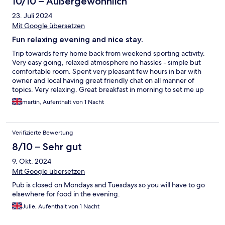
10/10 – Außergewöhnlich
23. Juli 2024
Mit Google übersetzen
Fun relaxing evening and nice stay.
Trip towards ferry home back from weekend sporting activity.
Very easy going, relaxed atmosphere no hassles - simple but
comfortable room. Spent very pleasant few hours in bar with
owner and local having great friendly chat on all manner of
topics. Very relaxing. Great breakfast in morning to set me up
for the day. Overall lovely experience and v happy to stay there
martin, Aufenthalt von 1 Nacht
again and hope too next time I’m in Scotland
Verifizierte Bewertung
8/10 – Sehr gut
9. Okt. 2024
Mit Google übersetzen
Pub is closed on Mondays and Tuesdays so you will have to go
elsewhere for food in the evening.
Julie, Aufenthalt von 1 Nacht