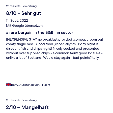
Verifizierte Bewertung
8/10 – Sehr gut
11. Sept. 2022
Mit Google übersetzen
a rare bargain in the B&B Inn sector
INEXPENSIVE STAY no breakfast provded .compact room but
comfy single bed . Good food ,especiallyt as Friday night is
discount fish and chips night! Nicely cooked and presented
without over supplied chips - a common fault! good local ale -
unlike a lot of Scotland. Would stay again - bad points? telly
didnt pick up any channels but probably easily fixed and
parking on road only option.
barry, Aufenthalt von 1 Nacht
Verifizierte Bewertung
2/10 – Mangelhaft