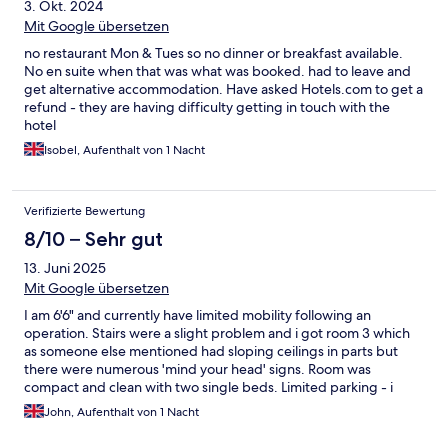
3. Okt. 2024
Mit Google übersetzen
no restaurant Mon & Tues so no dinner or breakfast available.
No en suite when that was what was booked. had to leave and
get alternative accommodation. Have asked Hotels.com to get a
refund - they are having difficulty getting in touch with the
hotel
Isobel, Aufenthalt von 1 Nacht
Verifizierte Bewertung
8/10 – Sehr gut
13. Juni 2025
Mit Google übersetzen
I am 6'6" and currently have limited mobility following an
operation. Stairs were a slight problem and i got room 3 which
as someone else mentioned had sloping ceilings in parts but
there were numerous 'mind your head' signs. Room was
compact and clean with two single beds. Limited parking - i
ended up being told to park on part of the pavement outside
John, Aufenthalt von 1 Nacht
the inn. Owner was very helpful but seemed to be pretty
stressed with everything he had to do. Bar and restaurant staff