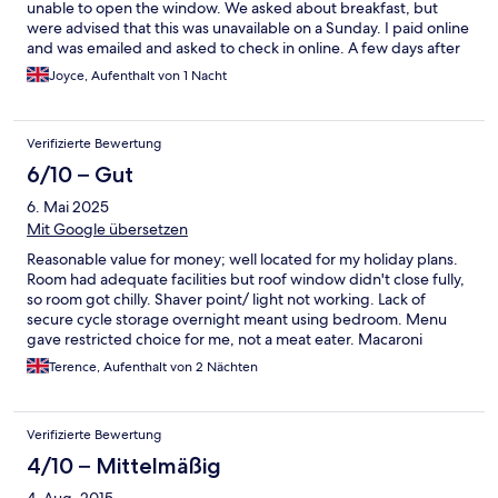
unable to open the window. We asked about breakfast, but
were advised that this was unavailable on a Sunday. I paid online
and was emailed and asked to check in online. A few days after
our stay someone telephoned me to ask whether I had paid or
Joyce, Aufenthalt von 1 Nacht
not! Fortunately, I was able to check my credit card statement
and confirm that payment had been made.
Verifizierte Bewertung
6/10 – Gut
6. Mai 2025
Mit Google übersetzen
Reasonable value for money; well located for my holiday plans.
Room had adequate facilities but roof window didn't close fully,
so room got chilly. Shaver point/ light not working. Lack of
secure cycle storage overnight meant using bedroom. Menu
gave restricted choice for me, not a meat eater. Macaroni
cheese, the only vegetarian option, was poor. Saturday
Terence, Aufenthalt von 2 Nächten
breakfast was very nice and I was well looked after by Kirsty, to
whom my thanks. Whole stay was spoiled by lack of breakfast on
Sunday. I wasn't told this until Saturday evening and was not
Verifizierte Bewertung
offered anything such as a box of cereals. I feel I should have
been made aware of this from outset - I could have made
4/10 – Mittelmäßig
alternative arrangements.