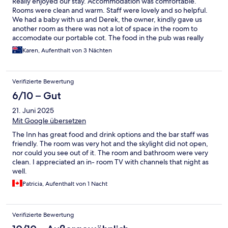
Really enjoyed our stay. Accommodation was comfortable.
Rooms were clean and warm. Staff were lovely and so helpful.
We had a baby with us and Derek, the owner, kindly gave us
another room as there was not a lot of space in the room to
accomodate our portable cot. The food in the pub was really
good too. Didn’t have the breakfast as we were visiting family
Karen, Aufenthalt von 3 Nächten
but we enjoyed the evening meals there. Would highly
recommend.
Verifizierte Bewertung
6/10 – Gut
21. Juni 2025
Mit Google übersetzen
The Inn has great food and drink options and the bar staff was
friendly. The room was very hot and the skylight did not open,
nor could you see out of it. The room and bathroom were very
clean. I appreciated an in- room TV with channels that night as
well.
Patricia, Aufenthalt von 1 Nacht
Verifizierte Bewertung