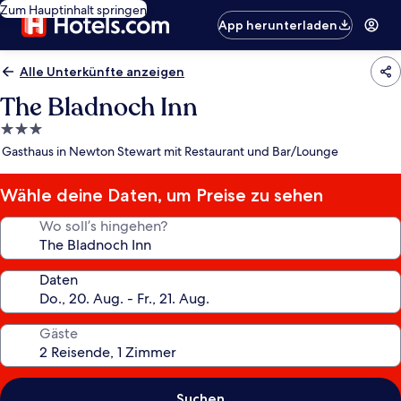
Zum Hauptinhalt springen
App herunterladen
Alle Unterkünfte anzeigen
The Bladnoch Inn
3.0-
Sterne-
Gasthaus in Newton Stewart mit Restaurant und Bar/Lounge
Unterkunft
Wähle deine Daten, um Preise zu sehen
Wo soll’s hingehen?
Daten
Gäste
Suchen