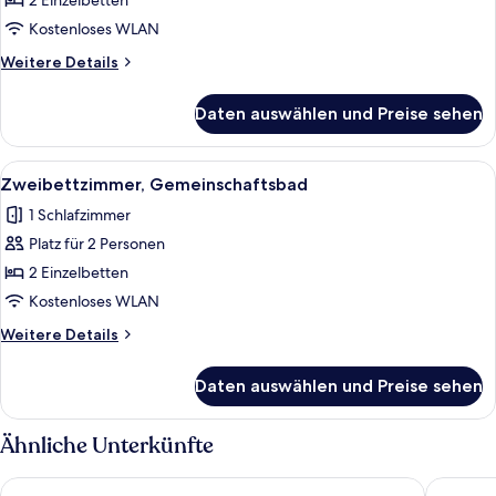
Zweibettzimmer,
2 Einzelbetten
mit
Kostenloses WLAN
Bad
Weitere
Weitere Details
anzeigen
Details
für
Daten auswählen und Preise sehen
Superior-
Zweibettzimmer,
mit
Alle
Zweibettzimmer, Gemeinschaftsbad
6
Bad
Zweibettzimmer, Gemeinschaftsbad
Fotos
1 Schlafzimmer
für
Platz für 2 Personen
Zweibettzimmer,
Gemeinschaftsbad
2 Einzelbetten
anzeigen
Kostenloses WLAN
Weitere
Weitere Details
Details
für
Daten auswählen und Preise sehen
Zweibettzimmer,
Gemeinschaftsbad
Ähnliche Unterkünfte
The Bruce Hotel
The Cro